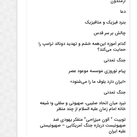
آرمگدون
دعا
بنرد فیزیک و متافیزیک
چالش بر سر قدس
کدام آموزه این‌همه خشم و تهدید دونالد ترامپ را
حمایت می‌کند؟
جنگ تمدنی
پیام نوروزی موسسه موعود عصر
«ایران دارد بلوف ما را می‌شنود»
جنگ تمدنی
نبرد میان اتحاد صلیبی، صهیونی و سلفی و؛ شیعه
خانه امام زمان علیه السلام از چند منظر
توییت ” آلون میزراحی” متفکر یهودی ضد
صهیونیست درباره جنگ آمریکایی – صهیونیستی
علیه ایران