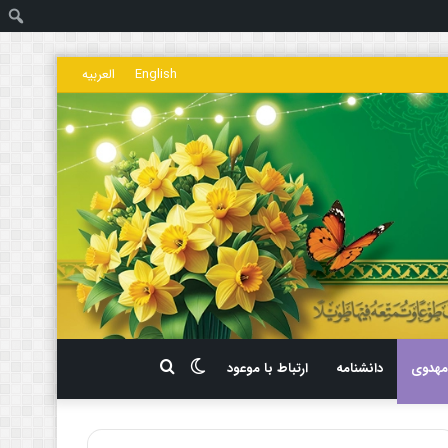
ج
English
العربیه
تغییر
جستجو
هدوی
دانشنامه
ارتباط با موعود
پوسته
برای