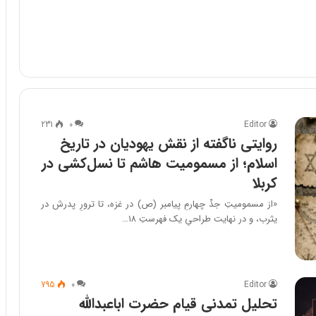
231
۰
Editor
روایتی ناگفته از نقش یهودیان در تاریخ
اسلام؛ از مسمومیت هاشم تا نسل‌کشی در
کربلا
«از مسمومیتِ جدِّ چهارمِ پیامبر (ص) در غزه، تا ترورِ پدرش در
یثرب، و در نهایت طراحیِ یک فهرستِ ۱۸…
795
۰
Editor
تحلیل تمدنی قیام حضرت اباعبدالله