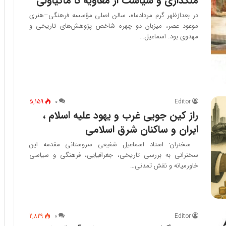
ملکداری و سیاست از معاویه تا ماکیاولی
در بعدازظهر گرم مردادماه، سالن اصلی مؤسسه فرهنگی–هنری
موعود عصر، میزبان دو چهره شاخص پژوهش‌های تاریخی و
مهدوی بود. اسماعیل…
5,159
۰
Editor
راز کین جویی غرب و یهود علیه اسلام ،
ایران و ساکنان شرق اسلامی
سخنران: استاد اسماعیل شفیعی سروستانی مقدمه این
سخنرانی به بررسی تاریخی، جغرافیایی، فرهنگی و سیاسی
خاورمیانه و نقش تمدنی…
2,829
۰
Editor