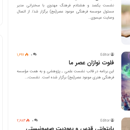
نشست یکصد و هشتادم فرهنگ مهدوی با سخنرانی مدیر
مسئول موسسه فرهنگی موعود عصر(عج) برگزار شد/ از اتصال
وصایت عیسوی…
1,697
۰
Editor
فلوت نوازان عصر ما
این برنامه در قالب نشست علمی ـ پژوهشی و به همت مؤسسه
فرهنگی هنری موعود عصر(عج) برگزار شده است. نشست،…
2,683
۰
Editor
پایتختی قدس و یهودیت صهیونیستی