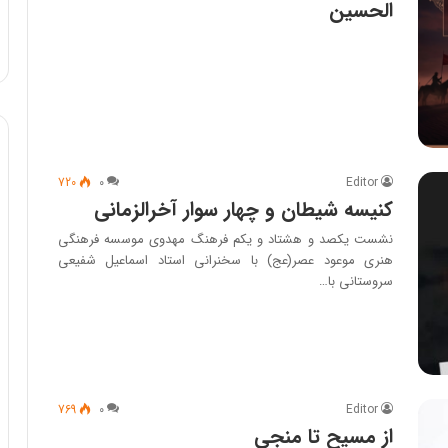
الحسین
720
۰
Editor
کنیسه شیطان و چهار سوار آخرالزمانی
نشست یکصد و هشتاد و یکم فرهنگ مهدوی موسسه فرهنگی
هنری موعود عصر(عج) با سخنرانی استاد اسماعیل شفیعی
سروستانی با…
769
۰
Editor
از مسیح تا منجی