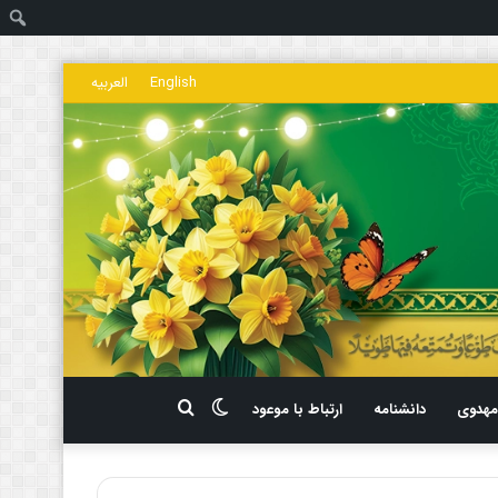
ج
English
العربیه
تغییر
جستجو
هدوی
دانشنامه
ارتباط با موعود
پوسته
برای