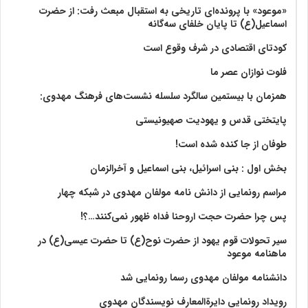
«موعود» با پرونده‌ای تاریخی به استقبال مبعث رفت: از حضرت
اسماعیل(ع) تا پایان خلفای سه‌گانه
کودتای اقتصادی در شرف وقوع است
فلوت نوازان عصر ما
همزمان با بیستمین سالگرد سلسله نشست‌های فرهنگ مهدوی:‌
پایتختی قدس و یهودیت صهیونیستی
طوفان از جا کنده شده است!
بخش اول : بنی اسرائیل، بنی اسماعیل و آخرالزمان
مراسم رونمایی از دانش نامه مولفان مهدوی در شبکه چهار
پس چرا حضرت حجت اروحنا فداه ظهور نمی‌کنند…؟!
سیر تحولات قوم یهود از حضرت نوح(ع) تا حضرت عیسی(ع) در
ماهنامه موعود
دانشنامه مولفان مهدوی رسما رونمایی شد
رویداد رونمایی دایرةالمعارف نویسندگان مهدوی