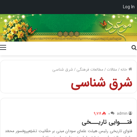
Log In
جستجو
برای
خانه
/
مقالات
/
مطالعات فرهنگی
/
شرق شناسی
شرق شناسی
9,719
۰
admin
فتـــوایی تاریـــخی
فتوای تاریخی رئیس هیئت علمای سودان مبنی بر حقّانیت تشیّعپروفسور محمّد