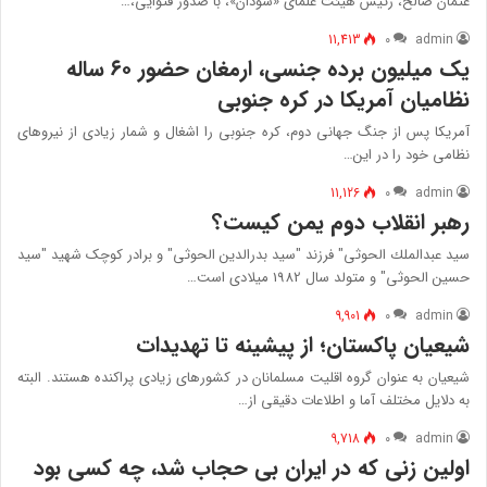
عثمان صالح، رئیس هیئت علمای «سودان»، با صدور فتوایی،…
11,413
۰
admin
یک میلیون برده جنسی، ارمغان حضور ۶۰ ساله
نظامیان آمریکا در کره جنوبی
آمریکا پس از جنگ جهانی دوم، کره جنوبی را اشغال و شمار زیادی از نیروهای
نظامی خود را در این…
11,126
۰
admin
رهبر انقلاب دوم یمن کیست؟
سید عبدالملك الحوثی" فرزند "سید بدرالدين الحوثی" و برادر کوچک شهید "سید
حسین الحوثی" و متولد سال 1982 میلادی است…
9,901
۰
admin
شیعیان پاکستان؛ از پیشینه تا تهدیدات
شیعیان به عنوان گروه اقلیت مسلمانان در کشورهای زیادی پراکنده هستند. البته
به دلایل مختلف آما و اطلاعات دقیقی از…
9,718
۰
admin
اولین زنی که در ایران بی حجاب شد، چه کسی بود