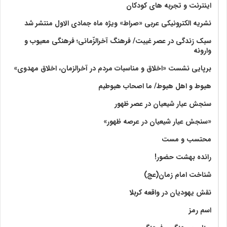
اینترنت و تجربه های کودکان
نشریه الکترونیکی عربی «صراط» ویژه ماه جمادی الاول منتشر شد
سبک زندگی در عصر غیبت/ فرهنگ آخرالزّمانی؛ فرهنگی معیوب و
وارونه
برپایی نشست «اخلاق و مناسبات مردم در آخرالزمان، اخلاق مهدوی»
هبوط و اهل هبوط/ ما اصحاب هبوطیم
سنجش عیار شیعیان در عصر ظهور
«سنجش عیار شیعیان در عرصه ظهور»
محتسب و مست
رانده بهشت‌ حضور!
شناخت امام زمان(عج)
نقش یهودیان در واقعه کربلا
اسم رمز