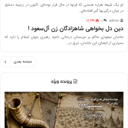
تو یک شیعه هزاره هستی که قرنها در حال فرار بوده‌ای. اکنون در زینبیه دمشق
در میان درگیریها گیر افتاده‌ای…
12,299
۰
admin
دین دل بخواهی شاهزادگان زن آل‌سعود !
خاندان سعودی حاکم بر عربستان درحالی داعیه رهبری جهان اسلام را دارد که
بسیاری از اعضای این خاندان، غرق در…
صفحه بعدی
پرونده ویژه