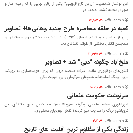
این نوشتار شخصیت "زرین تاج قزوینی" یکی از زنان بهایی را که زمینه ساز و
مجری توطئه کشف حجاب در…
14,183
۰
admin
کعبه در حلقه محاصره طرح جدید وهابی‌ها+ تصاویر
پس از مراسم حج تمتع امسال (1392)، كار تخريب بخش دوم ساختمانها و
همچنین انتقال بخشی از طواف کنندگان به…
12,645
۰
admin
ملخ‌آباد چگونه “دبی” شد + تصاویر
کشورهای نوظهوری مانند امارات متحده عربی که برای هویت‌سازی به رویکرد
غربی چنگ انداخته‌اند همچنان سرگردان و بی هویت باقی…
90,096
۰
admin
سرنوشت حکومت عثمانی
امپراطوری عظیم عثمانی چگونه «فروپاشید»؟ چه کانون های متنفذی این
فروپاشی بزرگ را هدایت می کردند؟ نقش یهودیان مخفی و…
11,304
۰
admin
زندگی یکی از مظلوم ترین اقلیت های تاریخ