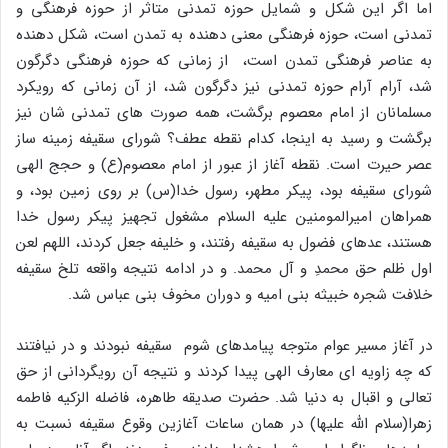
اما اگر این شکل و شمایل حوزه تمدنی متاثر از حوزه فرهنگی و
تمدنی است، حوزه فرهنگی معنی دهنده به تمدن است، شکل دهنده
به عناصر فرهنگی تمدن است، از زمانی که حوزه فرهنگی دگرگون
شد، آرام آرام حوزه تمدنی نیز دگرگون شد، از آن زمانی که رویکرد
مسلمانان از امام معصوم برگشت، همه صورت های تمدنی شان نیز
برگشت و رسید به اینجا، کدام نقطه عطف؟ شورای سقیفه زمینه ساز
عصر حیرت است. نقطه آغاز از عبور از امام معصوم(ع) و حجج الهی
شورای سقیفه بود، پیکر مطهر، رسول خدا(س) بر روی زمین بود، و
همراهان امیرالمومنین علیه السلام مشغول تجهیز پیکر رسول خدا
هستند، عده­ای فضول به سقیفه رفتند، و خلیفه جعل کردند، اللهم لعن
اول ظلم حق محمدِ و آل محمد. و در ادامه نتیجه واقعه تلخ سقیفه
خلافت شجره خبیثه بنی امیه و دوران مخوف بنی عباس شد.
در آغاز مسیر عوام متوجه پیامدهای شوم سقیفه نبودند و در نیافتند
که چه زاویه ای معارف الهی پیدا کردند و نتیجه آن رویگردانی از حق
تعالی و اقبال به دنیا شد. حضرت صدیقه طاهره، فاضله الزکیه فاطمه
زهرا(سلام الله علیها) در همان ساعات آغازین وقوع سقیفه نسبت به