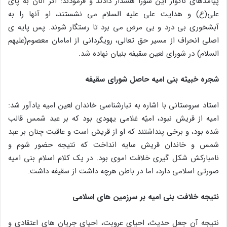
پیامدهای ناگوار این شورا هشدار دادند و فرمودند: اگر آنان به پای
علی(ع) و هدایت علی علیه السلام می نشستند، او آنها را به
آبشخوری بی درد و بی مرض می برد تا رستگار شوند. پس پایه ی
اصلی انحراف از مسیر حق تعالی، رویگردانی از امامان معصوم(علیهم
السلام) در شورای لعین سقیفه بنیان نهاده شد.
شجره خبیثه بنی امیه حاصل شورای سقیفه
استاد سروستانی با اشاره به تبارشناسی خاندان لعین امیه یادآور شد:
امیه از قریش نبود، امیّه غلامی یهودی بود که بر عبد شمس قالب
شده بود، و برخی پنداشتند که او از قریش است و عاقبت چنان بر عبد
شمس و خاندان قریش سایه انداخت که نتیجه حضور شوم و
نامبارکش شکل گیری خلافت اموی بود. در یک کلام اسلام بنی امیه
صورتی اسلامی دارد، اما در باطن هرچه داشت از سقیفه داشت.
نتیجه خلافت بنی امیه بر سرزمین های اسلامی
نتیجه آن جعل حدیث، احیای عروبت، احیای جریان های اعتقادی و