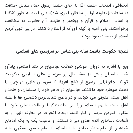
انحرافی، انتخاب خلیفه الله به جای خلیفه رسول خدا، تبدیل خلافت
به سلطنت(معاویه اولین سلطان اموی شد)، بنی امیه به طور آشکارا
با اساس اسلام و قرآن و پیغمبر و عترت، آن حضرت به مخالفت
برخواستند. بنی امیه با کینه ای که از اسلام داشتند، در پی تهی کردن
اسلام از حقیقت خود بودند.
نتیجه حکومت پانصد ساله بنی عباس بر سرزمین های اسلامی
وی با اشاره به دوران طولانی خلافت عباسیان بر بلاد اسلامی یادآور
شد: عباسیان بیش از ۵۰۰ سال بر سرزمین های اسلامی حکومت
کردند، جغرافیایی وسیع از شاخ آفریقا تا سرزمین هایی در چین را
تحت سیطره خود داشتند، عباسیان در ظاهر خود را مسلمان، و طرفدار
اهل بیت، معرفی می کردند، و در باطن شدیدترین دشمنی ها را علیه
اهل بیت علیهم السلام روا می داشتندگویا رسالت اصلی خود را
متفرق نمودن مردم از کنار ائمه، ایجاد انحراف در معارف الهی و به
شهادت رساندن ائمه هدی می دانستند، و عاقبت یک به یک امامان
شیعه را از امام جعفر صادق علیه السلام تا امام حسن عسگری علیه