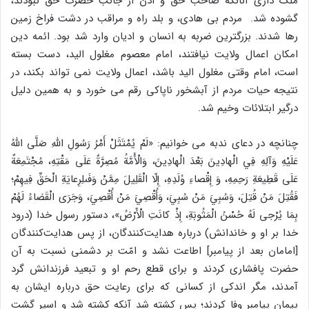
مُلک داری آنانکه صاحب حق و اذن از جانب حضرت حق نبودند،
گشوده شد. مردم بی هادی، و بلد راه و مراقب در دشت فراخ زمین
رها شدند. بزرگترین ضربه به انسان و ادیان وارد شد بود. ائمه دین
امکان اعمال ولایت نیافتند، امام معصوم مغلول الید، دست بسته
است، امام وقتی مغلول الید باشد، اعمال ولایت نمی تواند بکند، در
نتیجه حیات مردم از آبشخور ناپاکی رقم می خورد و به همین دلیل
درگیر ابتلائات وخیم شد.
چنانچه در دعای ندبه می خوانیم: «لَمْ يُمْتَثَلْ أَمْرُ رَسُولِ اللّهِ صَلَّى اللّهُ
عَلَيْهِ وَآلِهِ فِي الْهادِينَ بَعْدَ الْهادِينَ، وَالْأُمَّةُ مُصِرَّةٌ عَلَى مَقْتِهِ، مُجْتَمِعَةٌ
عَلَى قَطِيعَةِ رَحِمِهِ، وَ إِقْصاءِ وُلَدِهِ، إِلّا الْقَلِيلَ مِمَّنْ وَفَىلِرِعايَةِ الْحَقِّ فِيهِمْ؛
فَقُتِلَ مَنْ قُتِلَ، وَسُبِيَ مَنْ سُبِيَ، وَأُقْصِيَ مَنْ أُقْصِيَ، وَجَرَى الْقَضاءُ لَهُمْ
بِمَا يُرْجى لَهُ حُسْنُ الْمَثُوبَةِ، إِذْ كانَتِ الْأَرْضُ»، دستور رسول خدا (درود
خدا بر او و خاندانش) درباره هدایت‌کنندگان، از پس هدایت‌کنندگان
[امامان بعد از پیامبر] اطاعت نشد و امّت بر دشمنی نسبت به آن
حضرت پافشاری کردند و برای قطع رحم او و تبعید فرزندانش گرد
آمدند، مگر اندکی از کسانی که برای رعایت حق درباره ایشان به
پیمان پیامبر وفا کردند؛ پس کشته شد آنکه کشته شد و اسیر گشت