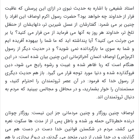
استاد شفیعی با اشاره به حدیث نبوی در ازای این پرسش که عاقبت
فرار از خداوند چه خواهد بود؟ حضرت رسول اکرم اوصاف این افراد را
چنین بر می شمرد: گفتارشان از عسل شیرین تر، دلهایشان از حنظل
تلخ تر، خداوند هر روز به آنها می فرماید از من فرار می کنید؟ یا بر
من جرئت می کنید؟ آیا پنداشته اید که ما شما را بیهوده آفریده ایم
و شما به سوی ما بازگردانده نمی شوید؟ و در حدیث دیگر از رسول
اکرم(ص) اوصاف انسان آخرالزمانی این چنین بیان شده است: در این
هنگام است که ربا ظاهر شده و غیبت و رشوه رایج می شود، دین
فروگذارده شده و دنیا مورد توجه قرار می گیرد. باز هم حدیث دیگری
از رسول خدا که فرمود: در آن عصر ثروتمندان را احترام کنید، و
مستمندان را خوار بشمارید، و در محافل و مجالس ببینید که مردم به
دنبال ثروتمندان اند.
اوصاف چنین روزگار و چنین مردمانی جز این نیست: روزگار چونان
درنده خطرناکی حمله ور شده و باطل پس از از مدت ها سکوت نعره
می کشد، مردم در شکستن قوانین خدا دست در دست هم می
گذارند، و در جدا شدن از دین متحد می گردند، در دروغ پردازی با هم