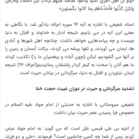
«وَلَوْ أَنَّ أَهْلَ الْقُرَى آمَنُوا وَاتَّقَوْا لَفَتَحْنَا عَلَيْهِمْ بَرَكَاتٍ مِنَ السَّمَاءِ وَالْأَرْضِ
وَلَكِنْ كَذَّبُوا فَأَخَذْنَاهُمْ بِمَا كَانُوا يَكْسِبُونَ»
استاد شفیعی با اشاره به آیه ۹۶ سوره اعراف یادآور شد: با نگاهی به
معنی این آیه در می یابیم، نتیجه ادبار به خداوند و اقبال به دنیا
چیست و چه پیامدهایی خواهد داشت: چنانچه اهل شهرها و آبادی
ها، ایمان می آوردند، و تقوا پیشه می کردند، برکات آسمان و زمین را
بر آنها می گشودیم، لیکن (چون آیات و پیغمبران ما را) تکذیب کردند
ما هم آنان را سخت به کیفر کردار زشتشان رسانیدیم(اعراف ۹۶) نتیجه
ایمان نیاوردن و اقبال به دنیا، سرگردانی در بیابان حیرت است.
تشدید سرگردانی و حیرت در دوران غیبت حجت خدا
شفیعی سروستانی با اشاره به حدیثی از امام جواد علیه السلام در
خصوص فرا رسیدن عصر حیرت بیان داشت:
از امّیه بن علی قیسی نقل است که می گوید: به امام جواد عرض
کردم: پس از شما چه کسی جانشین است؟ فرمودند: «علی و دو فرزند