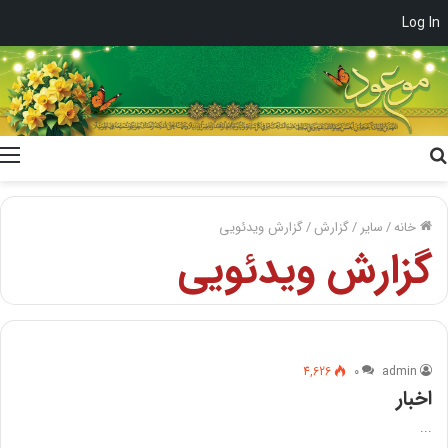
Log In
جستجو
برای
خانه
/
سایر
/
گزارش
/
گزارش ویدئویی
گزارش ویدئویی
4,626
۰
admin
اخبار
...