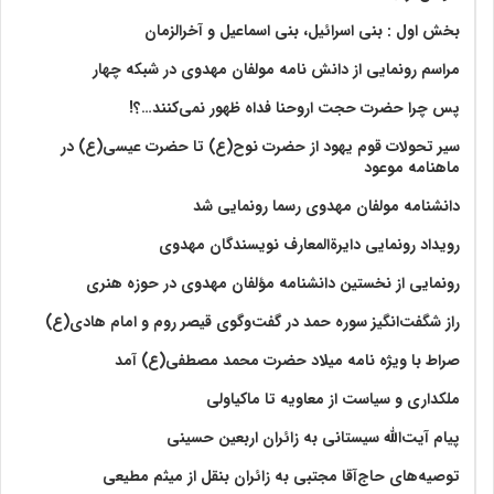
بخش اول : بنی اسرائیل، بنی اسماعیل و آخرالزمان
مراسم رونمایی از دانش نامه مولفان مهدوی در شبکه چهار
پس چرا حضرت حجت اروحنا فداه ظهور نمی‌کنند…؟!
سیر تحولات قوم یهود از حضرت نوح(ع) تا حضرت عیسی(ع) در
ماهنامه موعود
دانشنامه مولفان مهدوی رسما رونمایی شد
رویداد رونمایی دایرةالمعارف نویسندگان مهدوی
رونمایی از نخستین دانشنامه مؤلفان مهدوی در حوزه هنری
راز شگفت‌انگیز سوره حمد در گفت‌وگوی قیصر روم و امام هادی(ع)
صراط با ویژه نامه میلاد حضرت محمد مصطفی(ع) آمد
ملکداری و سیاست از معاویه تا ماکیاولی
پیام آیت‌الله سیستانی به زائران اربعین حسینی
توصیه‌های حاج‌آقا مجتبی به زائران بنقل از میثم مطیعی