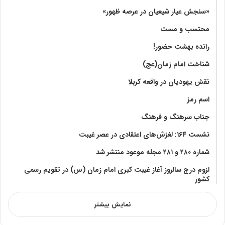
«سنجش عیار شیعیان در عرصه ظهور»
محتسب و مست
رانده بهشت‌ حضور!
شناخت امام زمان(عج)
نقش یهودیان در واقعه کربلا
اسم رمز
جناب سرهنگ و فرهنگ
نشست ۱۶۴: لغزش‌های اعتقادی در عصر غیبت
شماره ۲۸۰ و ۲۸۱ مجله موعود منتشر شد
لزوم درج سالروز آغاز غیبت کبری امام زمان (س) در تقویم رسمی
کشور
نمایش بیشتر