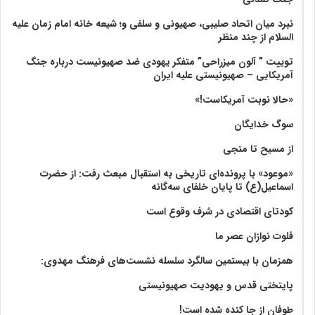
نبرد میان اتحاد صلیبی، صهیونی و سلفی و؛ شیعه خانه امام زمان علیه
السلام از چند منظر
توییت ” آلون میزراحی” متفکر یهودی ضد صهیونیست درباره جنگ
آمریکایی – صهیونیستی علیه ایران
«حالا نوبت آمریکاست!»
سوگ خدایگان
از مسیح تا منجی
«موعود» با پرونده‌ای تاریخی به استقبال مبعث رفت: از حضرت
اسماعیل(ع) تا پایان خلفای سه‌گانه
کودتای اقتصادی در شرف وقوع است
فلوت نوازان عصر ما
همزمان با بیستمین سالگرد سلسله نشست‌های فرهنگ مهدوی:‌
پایتختی قدس و یهودیت صهیونیستی
طوفان از جا کنده شده است!