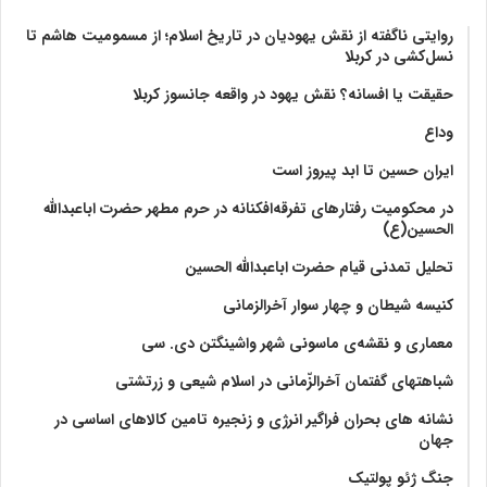
روایتی ناگفته از نقش یهودیان در تاریخ اسلام؛ از مسمومیت هاشم تا
نسل‌کشی در کربلا
حقیقت یا افسانه؟‌ نقش یهود در واقعه جانسوز کربلا
وداع
ایران حسین تا ابد پیروز است
در محکومیت رفتارهای تفرقه‌افکنانه در حرم مطهر حضرت اباعبدالله
الحسین(ع)
تحلیل تمدنی قیام حضرت اباعبدالله الحسین
کنیسه شیطان و چهار سوار آخرالزمانی
معماری و نقشه‌ی ماسونی شهر واشينگتن دی. سی
شباهتهای گفتمان آخر‌الزّمانی در اسلام شیعی و زرتشتی
نشانه های بحران فراگیر انرژی و زنجیره تامین کالاهای اساسی در
جهان
جنگ ژئو پولتیک