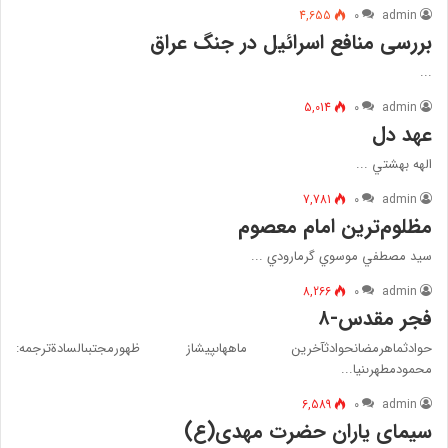
4,655
۰
admin
بررسی منافع اسرائیل در جنگ عراق
...
5,014
۰
admin
عهد دل‌
الهه‌ بهشتي‌ ...
7,781
۰
admin
مظلوم‌ترین‌ امام‌ معصوم‌
سيد مصطفي‌ موسوي‌ گرمارودي‌ ...
8,266
۰
admin
فجر مقدس-۸
حوادث‏ماه‏رمضان‏حوادث‏آخرين ماه‏هاى‏پيش‏از ظهورمجتبى‏السادةترجمه:
محمودمطهرى‏نيا...
6,589
۰
admin
سیماى یاران حضرت مهدى(ع)