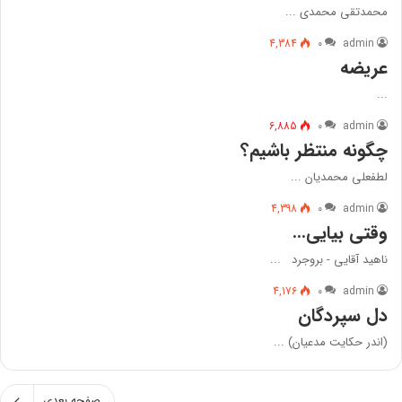
محمدتقى محمدى ...
4,384
۰
admin
عریضه
...
6,885
۰
admin
چگونه منتظر باشیم؟
لطفعلى محمديان ...
4,398
۰
admin
وقتى بیایى…
ناهيد آقايى - بروجرد ...
4,176
۰
admin
دل سپردگان
(اندر حكايت مدعيان) ...
صفحه بعدی