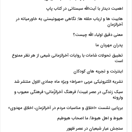
اهمیت دیدار با آیت‌الله سیستانی در کتاب پاپ
هابیت ها و ارباب حلقه ها: نگاهی صهیونیستی به خاورمیانه در
آخرالزمان
معنی دقیق اولیاء الله چیست؟
پدران مهربان ما
تطبیق تحولات شامات با روایات آخرالزمانی شیعی از هر نظر ممنوع
است
اینترنت و تجربه های کودکان
نشریه الکترونیکی عربی «صراط» ویژه ماه جمادی الاول منتشر شد
سبک زندگی در عصر غیبت/ فرهنگ آخرالزّمانی؛ فرهنگی معیوب و
وارونه
برپایی نشست «اخلاق و مناسبات مردم در آخرالزمان، اخلاق مهدوی»
هبوط و اهل هبوط/ ما اصحاب هبوطیم
سنجش عیار شیعیان در عصر ظهور