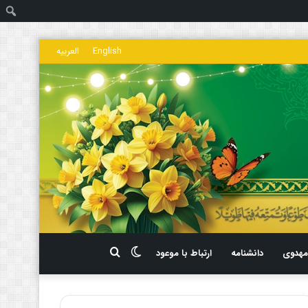
ج
English
العربیه
تغییر
جستجو
هدوی
دانشنامه
ارتباط با موعود
پوسته
برای