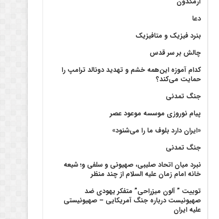
آرمگدون
دعا
بنرد فیزیک و متافیزیک
چالش بر سر قدس
کدام آموزه این‌همه خشم و تهدید دونالد ترامپ را
حمایت می‌کند؟
جنگ تمدنی
پیام نوروزی موسسه موعود عصر
«ایران دارد بلوف ما را می‌شنود»
جنگ تمدنی
نبرد میان اتحاد صلیبی، صهیونی و سلفی و؛ شیعه
خانه امام زمان علیه السلام از چند منظر
توییت ” آلون میزراحی” متفکر یهودی ضد
صهیونیست درباره جنگ آمریکایی – صهیونیستی
علیه ایران