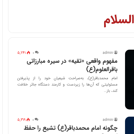
السلام
5,241
۰
admin
مفهوم واقعی «تقیه» در سیره مبارزاتی
باقرالعلوم(ع)
امام محمدباقر(ع)، به‌صراحت شیعیان خود را از پذیرفتن
مسئولیتی که آن‌ها را زیردست و کارمند دستگاه جائر خلافت
کند، باز…
5,319
۰
admin
چگونه امام محمدباقر(ع) تشیع را حفظ