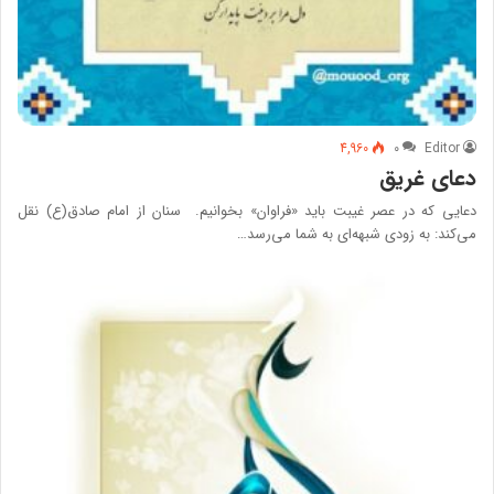
4,960
۰
Editor
دعای غریق
دعایی که در عصر غیبت باید «فراوان» بخوانیم. سنان از امام صادق(ع) نقل
می‌کند: به زودى شبهه‌‏اى به شما می‌‏رسد…