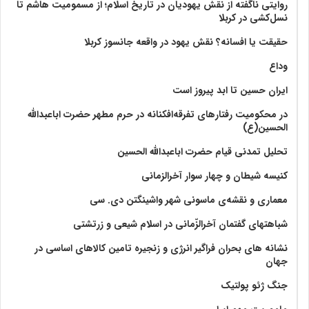
روایتی ناگفته از نقش یهودیان در تاریخ اسلام؛ از مسمومیت هاشم تا
نسل‌کشی در کربلا
حقیقت یا افسانه؟‌ نقش یهود در واقعه جانسوز کربلا
وداع
ایران حسین تا ابد پیروز است
در محکومیت رفتارهای تفرقه‌افکنانه در حرم مطهر حضرت اباعبدالله
الحسین(ع)
تحلیل تمدنی قیام حضرت اباعبدالله الحسین
کنیسه شیطان و چهار سوار آخرالزمانی
معماری و نقشه‌ی ماسونی شهر واشينگتن دی. سی
شباهتهای گفتمان آخر‌الزّمانی در اسلام شیعی و زرتشتی
نشانه های بحران فراگیر انرژی و زنجیره تامین کالاهای اساسی در
جهان
جنگ ژئو پولتیک