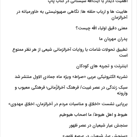
اهمیت دیدار با آیت‌الله سیستانی در کتاب پاپ
هابیت ها و ارباب حلقه ها: نگاهی صهیونیستی به خاورمیانه در
آخرالزمان
معنی دقیق اولیاء الله چیست؟
پدران مهربان ما
تطبیق تحولات شامات با روایات آخرالزمانی شیعی از هر نظر ممنوع
است
اینترنت و تجربه های کودکان
نشریه الکترونیکی عربی «صراط» ویژه ماه جمادی الاول منتشر شد
سبک زندگی در عصر غیبت/ فرهنگ آخرالزّمانی؛ فرهنگی معیوب و
وارونه
برپایی نشست «اخلاق و مناسبات مردم در آخرالزمان، اخلاق مهدوی»
هبوط و اهل هبوط/ ما اصحاب هبوطیم
سنجش عیار شیعیان در عصر ظهور
«سنجش عیار شیعیان در عرصه ظهور»