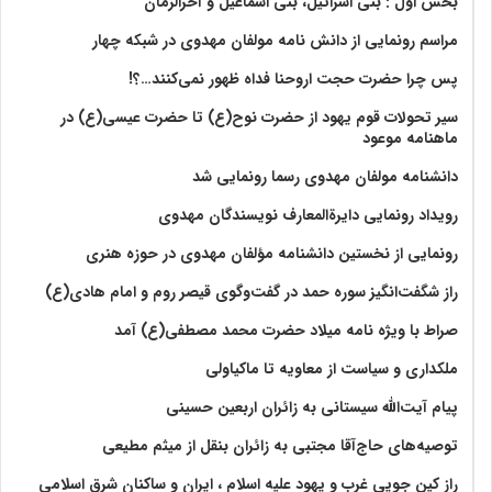
بخش اول : بنی اسرائیل، بنی اسماعیل و آخرالزمان
مراسم رونمایی از دانش نامه مولفان مهدوی در شبکه چهار
پس چرا حضرت حجت اروحنا فداه ظهور نمی‌کنند…؟!
سیر تحولات قوم یهود از حضرت نوح(ع) تا حضرت عیسی(ع) در
ماهنامه موعود
دانشنامه مولفان مهدوی رسما رونمایی شد
رویداد رونمایی دایرةالمعارف نویسندگان مهدوی
رونمایی از نخستین دانشنامه مؤلفان مهدوی در حوزه هنری
راز شگفت‌انگیز سوره حمد در گفت‌وگوی قیصر روم و امام هادی(ع)
صراط با ویژه نامه میلاد حضرت محمد مصطفی(ع) آمد
ملکداری و سیاست از معاویه تا ماکیاولی
پیام آیت‌الله سیستانی به زائران اربعین حسینی
توصیه‌های حاج‌آقا مجتبی به زائران بنقل از میثم مطیعی
راز کین جویی غرب و یهود علیه اسلام ، ایران و ساکنان شرق اسلامی