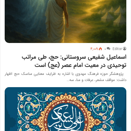
4,009
۰
Editor
اسماعیل شفیعی سروستانی: حج، طی مراتب
توحیدی در معیت امام عصر (عج) است
پژوهشگر حوزه فرهنگ مهدوی با اشاره به ظرایف معنایی مناسک حج اظهار
داشت: مواقف مشعر، عرفات و منا، سه…