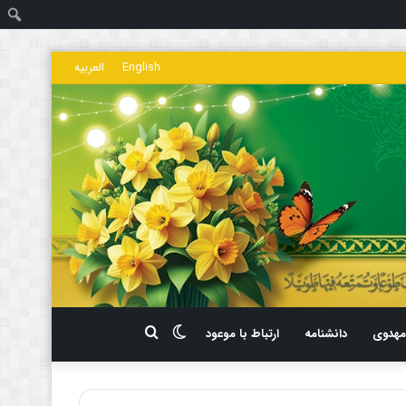
ج
English
العربیه
تغییر
جستجو
هدوی
دانشنامه
ارتباط با موعود
پوسته
برای