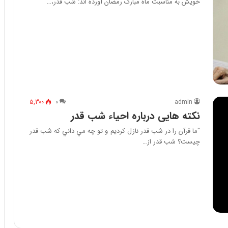
خویش به مناسبت ماه مبارک رمضان آورده اند: شب قدر،…
5,300
۰
admin
نکته هایی درباره احیاء شب قدر
"ما قرآن را در شب قدر نازل كرديم و تو چه مي داني كه شب قدر
چيست؟ شب قدر از…