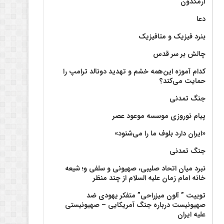
آرمگدون
دعا
بنرد فیزیک و متافیزیک
چالش بر سر قدس
کدام آموزه این‌همه خشم و تهدید دونالد ترامپ را
حمایت می‌کند؟
جنگ تمدنی
پیام نوروزی موسسه موعود عصر
«ایران دارد بلوف ما را می‌شنود»
جنگ تمدنی
نبرد میان اتحاد صلیبی، صهیونی و سلفی و؛ شیعه
خانه امام زمان علیه السلام از چند منظر
توییت ” آلون میزراحی” متفکر یهودی ضد
صهیونیست درباره جنگ آمریکایی – صهیونیستی
علیه ایران