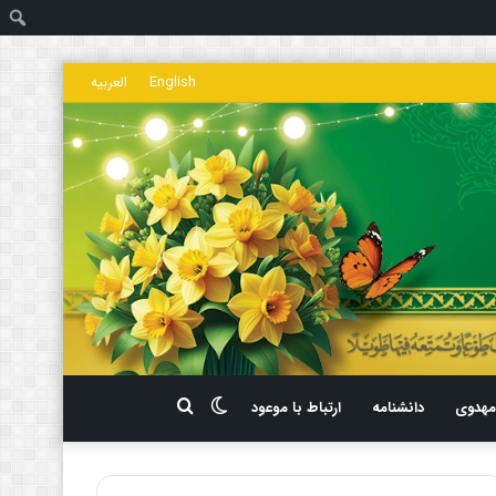
ج
English
العربیه
تغییر
جستجو
هدوی
دانشنامه
ارتباط با موعود
پوسته
برای