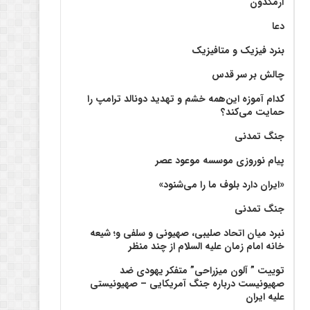
آرمگدون
دعا
بنرد فیزیک و متافیزیک
چالش بر سر قدس
کدام آموزه این‌همه خشم و تهدید دونالد ترامپ را
حمایت می‌کند؟
جنگ تمدنی
پیام نوروزی موسسه موعود عصر
«ایران دارد بلوف ما را می‌شنود»
جنگ تمدنی
نبرد میان اتحاد صلیبی، صهیونی و سلفی و؛ شیعه
خانه امام زمان علیه السلام از چند منظر
توییت ” آلون میزراحی” متفکر یهودی ضد
صهیونیست درباره جنگ آمریکایی – صهیونیستی
علیه ایران