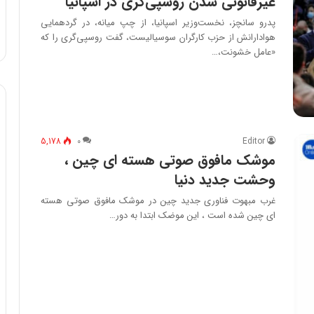
غیرقانونی شدن روسپی‌گری در اسپانیا
پدرو سانچز، نخست‌وزیر اسپانیا، از چپ میانه، در گردهمایی
هوادارانش از حزب کارگران سوسیالیست، گفت روسپی‌گری را که
«عامل خشونت،…
5,178
۰
Editor
موشک مافوق صوتی هسته ای چین ،
وحشت جدید دنیا
غرب مبهوت فناوری جدید چین در موشک مافوق صوتی هسته
ای چین شده است ، این موضک ابتدا به دور…