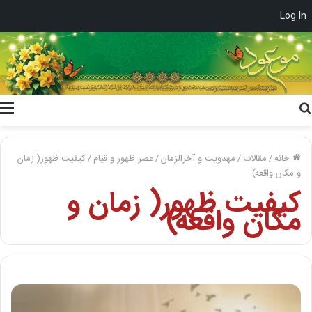
Log In
جستجو
برای
خانه
/
مقالات
/
مهدویت و آخرالزمان
/
عصر ظهور و قیام
/
کیفیت ظهور( زمان
و مکان واقعه)
کیفیت ظهور( زمان و
مکان واقعه)