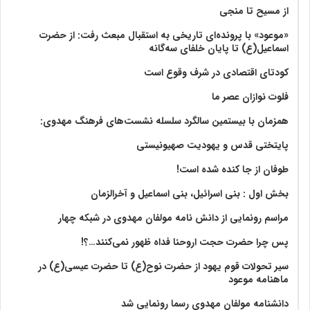
از مسیح تا منجی
«موعود» با پرونده‌ای تاریخی به استقبال مبعث رفت: از حضرت
اسماعیل(ع) تا پایان خلفای سه‌گانه
کودتای اقتصادی در شرف وقوع است
فلوت نوازان عصر ما
همزمان با بیستمین سالگرد سلسله نشست‌های فرهنگ مهدوی:‌
پایتختی قدس و یهودیت صهیونیستی
طوفان از جا کنده شده است!
بخش اول : بنی اسرائیل، بنی اسماعیل و آخرالزمان
مراسم رونمایی از دانش نامه مولفان مهدوی در شبکه چهار
پس چرا حضرت حجت اروحنا فداه ظهور نمی‌کنند…؟!
سیر تحولات قوم یهود از حضرت نوح(ع) تا حضرت عیسی(ع) در
ماهنامه موعود
دانشنامه مولفان مهدوی رسما رونمایی شد