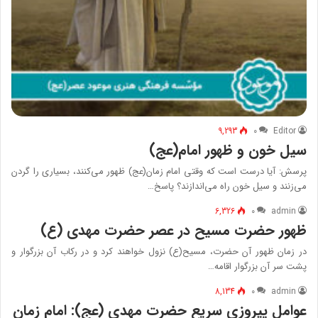
9,293
۰
Editor
سیل خون و ظهور امام(عج)
پرسش: آیا درست است که وقتی امام زمان(عج) ظهور می‌کنند، بسیاری را گردن
می‌زنند و سیل خون راه می‌اندازند؟ پاسخ…
6,326
۰
admin
ظهور حضرت مسیح در عصر حضرت مهدی (ع)
در زمان ظهور آن حضرت، مسیح(ع) نزول خواهند کرد و در رکاب آن بزرگوار و
پشت سر آن بزرگوار اقامه…
8,134
۰
admin
عوامل پيروزى سريع حضرت مهدى (عج): امام زمان