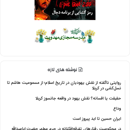
نوشته های تازه
روایتی ناگفته از نقش یهودیان در تاریخ اسلام؛ از مسمومیت هاشم تا
نسل‌کشی در کربلا
حقیقت یا افسانه؟‌ نقش یهود در واقعه جانسوز کربلا
وداع
ایران حسین تا ابد پیروز است
در محکومیت رفتارهای تفرقه‌افکنانه در حرم مطهر حضرت اباعبدالله