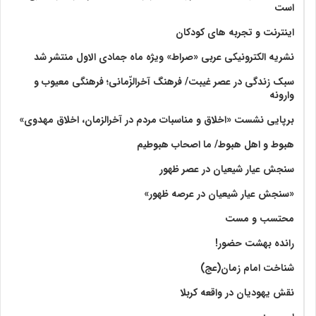
است
اینترنت و تجربه های کودکان
نشریه الکترونیکی عربی «صراط» ویژه ماه جمادی الاول منتشر شد
سبک زندگی در عصر غیبت/ فرهنگ آخرالزّمانی؛ فرهنگی معیوب و
وارونه
برپایی نشست «اخلاق و مناسبات مردم در آخرالزمان، اخلاق مهدوی»
هبوط و اهل هبوط/ ما اصحاب هبوطیم
سنجش عیار شیعیان در عصر ظهور
«سنجش عیار شیعیان در عرصه ظهور»
محتسب و مست
رانده بهشت‌ حضور!
شناخت امام زمان(عج)
نقش یهودیان در واقعه کربلا