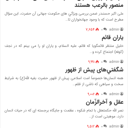
منصور بالرعب هستند
على اكبر حسنى‏در ضمن بررسى ويژگي هاى حكومت جهانى آن حضرت، اين سؤال
مطرح است كه با وجود جهانخواران تا…
7,654
۰
admin
ياران قائم ‏
خليل منتظر قائم‏گويا كه قائم، عليه ‏السلام، و ياران او را مى ‏بينم كه در نجف
(كوفه) اجتماع كرده و…
9,991
۰
admin
شگفتي‌های پيش از ظهور
همه انسان‌ها خصوصاً امت اسلامی پیش از ظهور حضرت بقیه الله(ع) به شرایط
سخت و سیاهی كه ناشی از ظلم…
9,006
۰
admin
عقل و آخرالزّمان
نصر الله حکمتعقل با تمام شکوه ، عظمت و جایگاه برجسته ای که در حیات انسان
دارد، موهبتی است از…
9,512
۰
admin