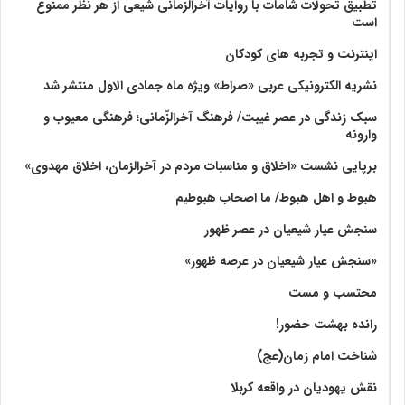
تطبیق تحولات شامات با روایات آخرالزمانی شیعی از هر نظر ممنوع
است
اینترنت و تجربه های کودکان
نشریه الکترونیکی عربی «صراط» ویژه ماه جمادی الاول منتشر شد
سبک زندگی در عصر غیبت/ فرهنگ آخرالزّمانی؛ فرهنگی معیوب و
وارونه
برپایی نشست «اخلاق و مناسبات مردم در آخرالزمان، اخلاق مهدوی»
هبوط و اهل هبوط/ ما اصحاب هبوطیم
سنجش عیار شیعیان در عصر ظهور
«سنجش عیار شیعیان در عرصه ظهور»
محتسب و مست
رانده بهشت‌ حضور!
شناخت امام زمان(عج)
نقش یهودیان در واقعه کربلا