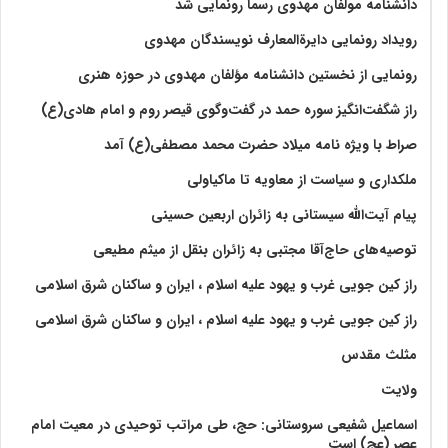
دانشنامه مولفان مهدوی رسما رونمایی شد
رویداد رونمایی دایرةالمعارف نویسندگان مهدوی
رونمایی از نخستین دانشنامه مؤلفان مهدوی در حوزه هنری
راز شگفت‌انگیز سوره حمد در گفت‌وگوی قیصر روم و امام هادی(ع)
صراط با ویژه نامه میلاد حضرت محمد مصطفی(ع) آمد
ملکداری و سیاست از معاویه تا ماکیاولی
پیام آیت‌الله سیستانی به زائران اربعین حسینی
توصیه‌های حاج‌آقا مجتبی به زائران بنقل از میثم مطیعی
راز کین جویی غرب و یهود علیه اسلام ، ایران و ساکنان شرق اسلامی
راز کین جویی غرب و یهود علیه اسلام ، ایران و ساکنان شرق اسلامی
مثلث مقدس
ولايت‏
اسماعیل شفیعی سروستانی: حج، طی مراتب توحیدی در معیت امام
عصر (عج) است