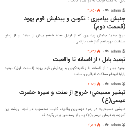
بابل، به مدت قریب به دو سده ایالت…
3,850
۰
admin
جنبش پیامبری : تکوین و پیدایش قوم یهود
(قسمت دوم)
موج جدید جنبش پیامبری که از اوایل سده ششم پیش از میلاد، و از زمان
سلطنت یهویاقیم آغاز شد، بازتابی…
3,836
۰
admin
تبعید بابل ؛ از افسانه تا واقعیت
تبعید بابل ؛ از افسانه تا واقعیتتکوین و پیدایش قوم یهود (قسمت اول) تبعید
بابلبا انهدام مملکت افرائیم و سلطه…
4,596
۰
admin
تبشير مسيحي؛ خروج از سنت و سيره حضرت
عيسی(ع)
«تبشیر مسیحی» در زمره مهم‌ترین وظایف کلیسا محسوب می‌شود. ریشه این
آموزه، به فرمان عیسی(ع) پس از رستاخیز برمی‌گردد که…
4,519
۰
admin