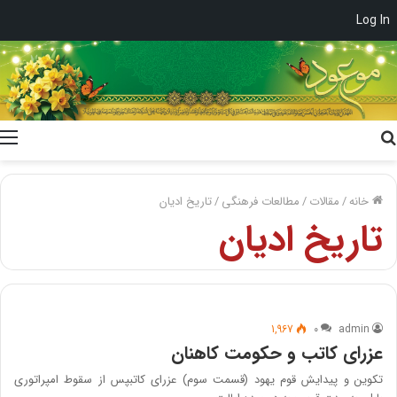
Log In
جستجو
برای
خانه
/
مقالات
/
مطالعات فرهنگی
/
تاریخ ادیان
تاریخ ادیان
1,967
۰
admin
عزرای کاتب و حکومت کاهنان
تکوین و پیدایش قوم یهود (قسمت سوم) عزرای کاتبپس از سقوط امپراتوری