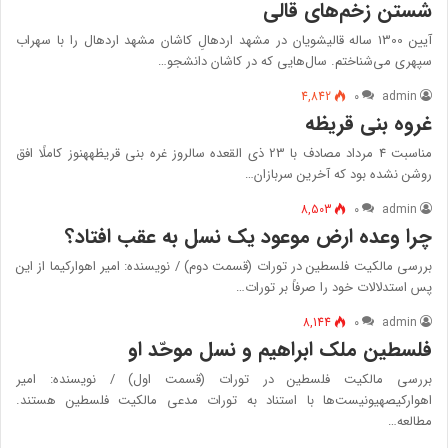
شستن زخم‌های قالی
آیین 1300 ساله قالیشویان در مشهد اردهالِ کاشان مشهد اردهال را با سهراب
سپهری می‌شناختم. سال‌هایی كه در كاشان دانشجو…
4,842
۰
admin
غروه بنی قریظه
مناسبت 4 مرداد مصادف با 23 ذی القعده سالروز غره بنی قریظههنوز كاملًا افق
روشن نشده بود كه آخرين سربازان…
8,503
۰
admin
چرا وعده ارض موعود یک نسل به عقب افتاد؟
بررسی مالکیت فلسطین در تورات (قسمت دوم) / نویسنده: امیر اهوارکیما از این‌
پس‌ استدلالات‌ خود را صرفاً بر تورات‌…
8,144
۰
admin
فلسطین ملک ابراهیم و نسل موحّد او
بررسی مالکیت فلسطین در تورات (قسمت اول) / نویسنده: امیر
اهوارکیصهیونیست‌ها با استناد به تورات مدعی مالکیت فلسطین هستند.
مطالعه…