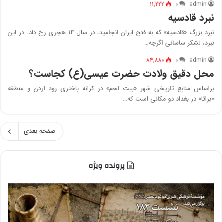
11,222
۰
admin
نبرد قادسیه
نبرد بزرگ «قادسیه» که به فتح ایران انجامید، در سال ۱۴ هجری رخ داد. در این
نبرد، لشکر ساسانی اگرچه…
84,880
۰
admin
محل دقیق ولادت حضرت عیسی(ع) کجاست؟
براساس منابع تاریخی شهر «بیت لحم» در کرانه باختری رود اردن و منطقه
«براثا» در بغداد دو مکانی است که…
صفحه بعدی
پرونده ویژه