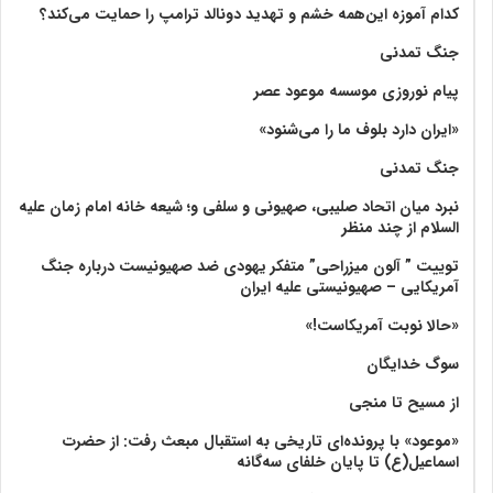
کدام آموزه این‌همه خشم و تهدید دونالد ترامپ را حمایت می‌کند؟
جنگ تمدنی
پیام نوروزی موسسه موعود عصر
«ایران دارد بلوف ما را می‌شنود»
جنگ تمدنی
نبرد میان اتحاد صلیبی، صهیونی و سلفی و؛ شیعه خانه امام زمان علیه
السلام از چند منظر
توییت ” آلون میزراحی” متفکر یهودی ضد صهیونیست درباره جنگ
آمریکایی – صهیونیستی علیه ایران
«حالا نوبت آمریکاست!»
سوگ خدایگان
از مسیح تا منجی
«موعود» با پرونده‌ای تاریخی به استقبال مبعث رفت: از حضرت
اسماعیل(ع) تا پایان خلفای سه‌گانه