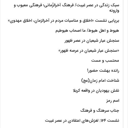
سبک زندگی در عصر غیبت/ فرهنگ آخرالزّمانی؛ فرهنگی معیوب و
وارونه
برپایی نشست «اخلاق و مناسبات مردم در آخرالزمان، اخلاق مهدوی»
هبوط و اهل هبوط/ ما اصحاب هبوطیم
سنجش عیار شیعیان در عصر ظهور
«سنجش عیار شیعیان در عرصه ظهور»
محتسب و مست
رانده بهشت‌ حضور!
شناخت امام زمان(عج)
نقش یهودیان در واقعه کربلا
اسم رمز
جناب سرهنگ و فرهنگ
نشست ۱۶۴: لغزش‌های اعتقادی در عصر غیبت