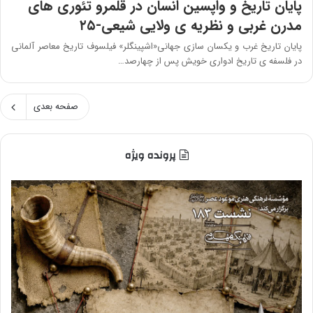
پایان تاریخ و واپسین انسان در قلمرو تئورى هاى
مدرن غربى و نظریه ى ولایى شیعى-۲۵
پايان تاريخ غرب و يكسان سازى جهانى«اشپينگلر» فيلسوف تاريخ معاصر آلمانى
در فلسفه ى تاريخ ادوارى خويش پس از چهارصد…
صفحه بعدی
پرونده ویژه