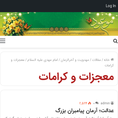
Log In
جستجو
برای
خانه
/
مقالات
/
مهدویت و آخرالزمان
/
امام مهدی علیه السلام
/
معجزات و
کرامات
معجزات و کرامات
2,524
۰
admin
عدالت؛ آرمان پیامبران بزرگ