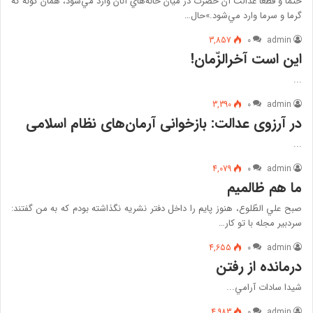
حتماً و قطعاً عدالت آن حضرت در ميان خانه‌هاي آنان وارد مي‌شود، همان گونه كه
گرما و سرما وارد مي‌شود.»حال…
3,857
۰
admin
این است آخرالزّمان!
...
3,390
۰
admin
در آرزوی عدالت: بازخوانی آرمان‌های نظام اسلامی
...
4,079
۰
admin
ما هم ظالمیم
صبح علي الطّلوع، هنوز پايم را داخل دفتر نشريه نگذاشته بودم كه به من گفتند:
سردبير مجله با تو كار…
4,655
۰
admin
درمانده از رفتن
شيدا سادات آرامي...
4,983
۰
admin