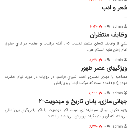
شعر و ادب
...
6,030
۰
admin
وظایف منتظران
يكي از وظايف انسان منتظر اينست كه : آنكه مراقبت و اهتمام در اداي حقوق
امام زمان عليه السلام هر…
8,670
۰
admin
ویژگیهای عصر ظهور
مصاحبه با مهدى نصيرى احمد شيري فراسو: در روايات در مورد قيام حضرت
مهدى(عج) آمده است كه مركب ايشان و يارانش…
6,344
۰
admin
جهانی‌سازی، پایان تاریخ و مهدویت-۲
رژيم فكري ليبرال سرمايه‌داري غرب، فكر مهدويت را فكر ياغي‌گري بين‌المللي
مي‌دانند كه آن را بنيانگراها پرورش مي‌دهند و اعتقاد…
6,770
۰
admin