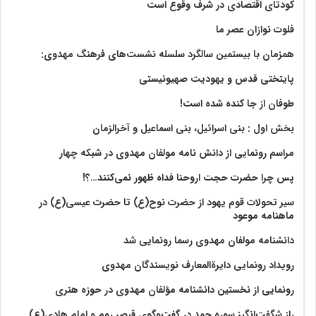
کودتای اقتصادی در شرف وقوع است
فلوت نوازان عصر ما
همزمان با بیستمین سالگرد سلسله نشست‌های فرهنگ مهدوی:‌
پایتختی قدس و یهودیت صهیونیستی
طوفان از جا کنده شده است!
بخش اول : بنی اسرائیل، بنی اسماعیل و آخرالزمان
مراسم رونمایی از دانش نامه مولفان مهدوی در شبکه چهار
پس چرا حضرت حجت اروحنا فداه ظهور نمی‌کنند…؟!
سیر تحولات قوم یهود از حضرت نوح(ع) تا حضرت عیسی(ع) در
ماهنامه موعود
دانشنامه مولفان مهدوی رسما رونمایی شد
رویداد رونمایی دایرةالمعارف نویسندگان مهدوی
رونمایی از نخستین دانشنامه مؤلفان مهدوی در حوزه هنری
راز شگفت‌انگیز سوره حمد در گفت‌وگوی قیصر روم و امام هادی(ع)