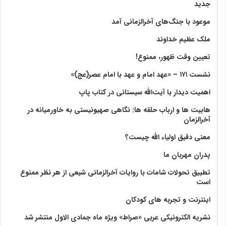
جدید
موعود با جنگ‌های آخرالزمانی آمد
ملک عظیم خداوند
تعیین وقت ظهور، ممنوع!
نشست ۱۷۱ – «عهد امام و عهد با امام عصر(عج)»
اهمیت دیدار با آیت‌الله سیستانی در کتاب پاپ
هابیت ها و ارباب حلقه ها: نگاهی صهیونیستی به خاورمیانه در
آخرالزمان
معنی دقیق اولیاء الله چیست؟
پدران مهربان ما
تطبیق تحولات شامات با روایات آخرالزمانی شیعی از هر نظر ممنوع
است
اینترنت و تجربه های کودکان
نشریه الکترونیکی عربی «صراط» ویژه ماه جمادی الاول منتشر شد