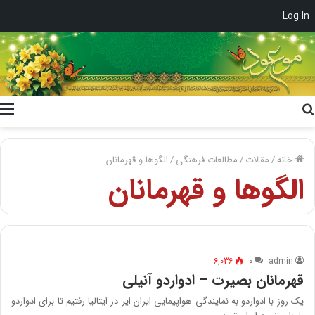
Log In
جستجو
برای
خانه
/
مقالات
/
مطالعات فرهنگی
/
الگوها و قهرمانان
الگوها و قهرمانان
6,036
۰
admin
قهرمانان بصیرت – ادواردو آنیلی
یک روز با ادواردو به نمایندگی هواپیمایی ایران ایر در ایتالیا رفتیم تا برای ادواردو