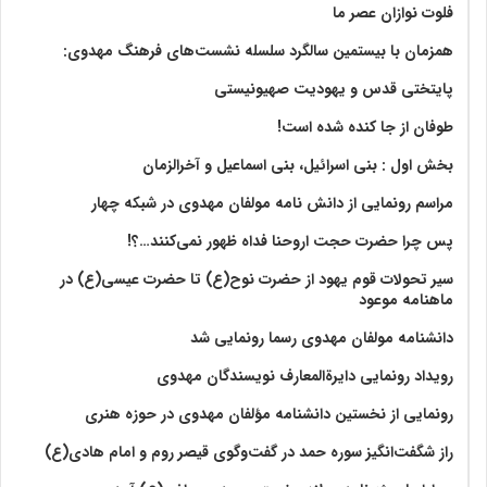
فلوت نوازان عصر ما
همزمان با بیستمین سالگرد سلسله نشست‌های فرهنگ مهدوی:‌
پایتختی قدس و یهودیت صهیونیستی
طوفان از جا کنده شده است!
بخش اول : بنی اسرائیل، بنی اسماعیل و آخرالزمان
مراسم رونمایی از دانش نامه مولفان مهدوی در شبکه چهار
پس چرا حضرت حجت اروحنا فداه ظهور نمی‌کنند…؟!
سیر تحولات قوم یهود از حضرت نوح(ع) تا حضرت عیسی(ع) در
ماهنامه موعود
دانشنامه مولفان مهدوی رسما رونمایی شد
رویداد رونمایی دایرةالمعارف نویسندگان مهدوی
رونمایی از نخستین دانشنامه مؤلفان مهدوی در حوزه هنری
راز شگفت‌انگیز سوره حمد در گفت‌وگوی قیصر روم و امام هادی(ع)