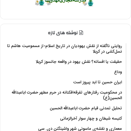
نوشته های تازه
روایتی ناگفته از نقش یهودیان در تاریخ اسلام؛ از مسمومیت هاشم تا
نسل‌کشی در کربلا
حقیقت یا افسانه؟‌ نقش یهود در واقعه جانسوز کربلا
وداع
ایران حسین تا ابد پیروز است
در محکومیت رفتارهای تفرقه‌افکنانه در حرم مطهر حضرت اباعبدالله
الحسین(ع)
تحلیل تمدنی قیام حضرت اباعبدالله الحسین
کنیسه شیطان و چهار سوار آخرالزمانی
معماری و نقشه‌ی ماسونی شهر واشينگتن دی. سی