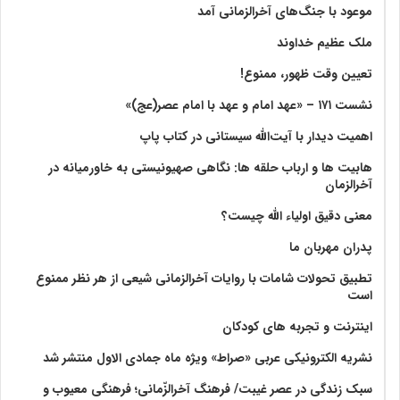
موعود با جنگ‌های آخرالزمانی آمد
ملک عظیم خداوند
تعیین وقت ظهور، ممنوع!
نشست ۱۷۱ – «عهد امام و عهد با امام عصر(عج)»
اهمیت دیدار با آیت‌الله سیستانی در کتاب پاپ
هابیت ها و ارباب حلقه ها: نگاهی صهیونیستی به خاورمیانه در
آخرالزمان
معنی دقیق اولیاء الله چیست؟
پدران مهربان ما
تطبیق تحولات شامات با روایات آخرالزمانی شیعی از هر نظر ممنوع
است
اینترنت و تجربه های کودکان
نشریه الکترونیکی عربی «صراط» ویژه ماه جمادی الاول منتشر شد
سبک زندگی در عصر غیبت/ فرهنگ آخرالزّمانی؛ فرهنگی معیوب و