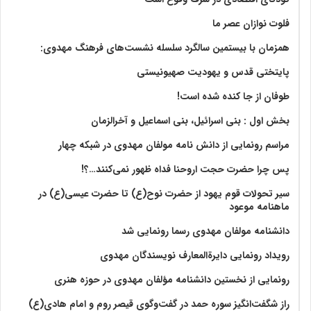
فلوت نوازان عصر ما
همزمان با بیستمین سالگرد سلسله نشست‌های فرهنگ مهدوی:‌
پایتختی قدس و یهودیت صهیونیستی
طوفان از جا کنده شده است!
بخش اول : بنی اسرائیل، بنی اسماعیل و آخرالزمان
مراسم رونمایی از دانش نامه مولفان مهدوی در شبکه چهار
پس چرا حضرت حجت اروحنا فداه ظهور نمی‌کنند…؟!
سیر تحولات قوم یهود از حضرت نوح(ع) تا حضرت عیسی(ع) در
ماهنامه موعود
دانشنامه مولفان مهدوی رسما رونمایی شد
رویداد رونمایی دایرةالمعارف نویسندگان مهدوی
رونمایی از نخستین دانشنامه مؤلفان مهدوی در حوزه هنری
راز شگفت‌انگیز سوره حمد در گفت‌وگوی قیصر روم و امام هادی(ع)