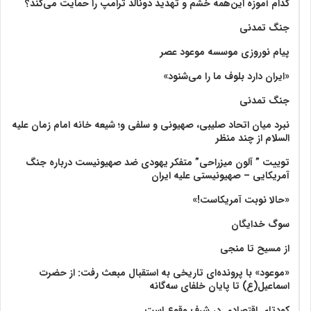
کدام آموزه این‌همه خشم و تهدید دونالد ترامپ را حمایت می‌کند؟
جنگ تمدنی
پیام نوروزی موسسه موعود عصر
«ایران دارد بلوف ما را می‌شنود»
جنگ تمدنی
نبرد میان اتحاد صلیبی، صهیونی و سلفی و؛ شیعه خانه امام زمان علیه
السلام از چند منظر
توییت ” آلون میزراحی” متفکر یهودی ضد صهیونیست درباره جنگ
آمریکایی – صهیونیستی علیه ایران
«حالا نوبت آمریکاست!»
سوگ خدایگان
از مسیح تا منجی
«موعود» با پرونده‌ای تاریخی به استقبال مبعث رفت: از حضرت
اسماعیل(ع) تا پایان خلفای سه‌گانه
کودتای اقتصادی در شرف وقوع است