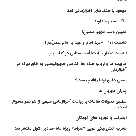
موعود با جنگ‌های آخرالزمانی آمد
ملک عظیم خداوند
تعیین وقت ظهور، ممنوع!
نشست ۱۷۱ – «عهد امام و عهد با امام عصر(عج)»
اهمیت دیدار با آیت‌الله سیستانی در کتاب پاپ
هابیت ها و ارباب حلقه ها: نگاهی صهیونیستی به خاورمیانه در
آخرالزمان
معنی دقیق اولیاء الله چیست؟
پدران مهربان ما
تطبیق تحولات شامات با روایات آخرالزمانی شیعی از هر نظر ممنوع
است
اینترنت و تجربه های کودکان
نشریه الکترونیکی عربی «صراط» ویژه ماه جمادی الاول منتشر شد