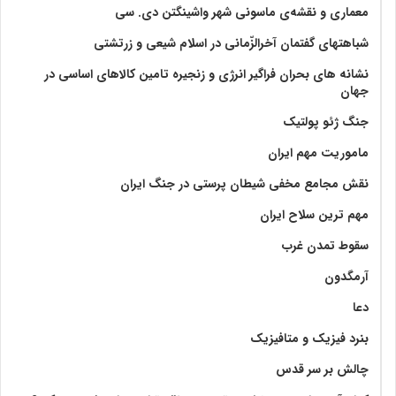
معماری و نقشه‌ی ماسونی شهر واشينگتن دی. سی
شباهتهای گفتمان آخر‌الزّمانی در اسلام شیعی و زرتشتی
نشانه های بحران فراگیر انرژی و زنجیره تامین کالاهای اساسی در
جهان
جنگ ژئو پولتیک
ماموریت مهم ایران
نقش مجامع مخفی شیطان پرستی در جنگ ایران
مهم ترین سلاح ایران
سقوط تمدن غرب
آرمگدون
دعا
بنرد فیزیک و متافیزیک
چالش بر سر قدس