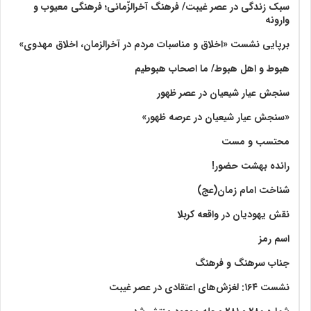
سبک زندگی در عصر غیبت/ فرهنگ آخرالزّمانی؛ فرهنگی معیوب و
وارونه
برپایی نشست «اخلاق و مناسبات مردم در آخرالزمان، اخلاق مهدوی»
هبوط و اهل هبوط/ ما اصحاب هبوطیم
سنجش عیار شیعیان در عصر ظهور
«سنجش عیار شیعیان در عرصه ظهور»
محتسب و مست
رانده بهشت‌ حضور!
شناخت امام زمان(عج)
نقش یهودیان در واقعه کربلا
اسم رمز
جناب سرهنگ و فرهنگ
نشست ۱۶۴: لغزش‌های اعتقادی در عصر غیبت