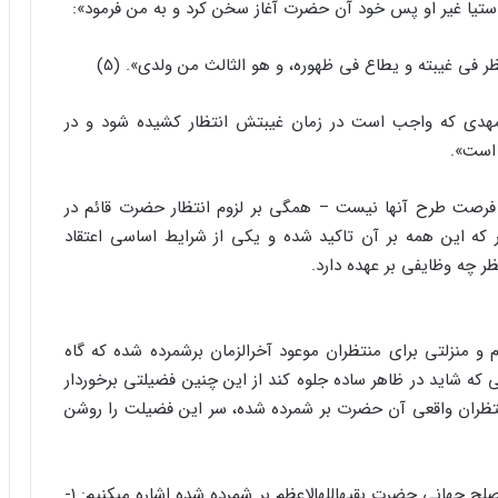
ست‏یا غیر او پس خود آن حضرت آغاز سخن کرد و به من فرمود»:
ر فى غیبته و یطاع فى ظهوره، و هو الثالث من ولدى‏». (5)
 مهدى که واجب است در زمان غیبتش انتظار کشیده شود و در
است‏».
ل فرصت طرح آنها نیست – همگى بر لزوم انتظار حضرت قائم در
ار که این همه بر آن تاکید شده و یکى از شرایط اساسى اعتقاد
 چه وظایفى بر عهده دارد.
 و منزلتى براى منتظران موعود آخرالزمان برشمرده شده که گاه
که شاید در ظاهر ساده جلوه کند از این چنین فضیلتى برخوردار
 منتظران واقعى آن حضرت بر شمرده شده، سر این فضیلت را روشن
در اینجا به پاره‏اى از فضائلى که براى منتظران قدوم مصلح جهانى حضرت بقیه‏الله‏الاعظم بر شمرده شده اشاره مى‏کنیم: ۱-