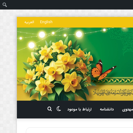
ج
English
العربیه
تغییر
جستجو
هدوی
دانشنامه
ارتباط با موعود
پوسته
برای