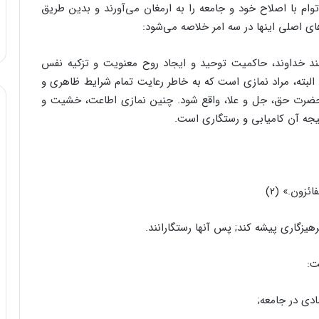
م با اصلاح خود و جامعه را به ارمغان مى‌‌آورند و بدین طریق
هاى اصلى اینها در سه امر خلاصه مى‌‌شود:
سند خداوند، حاکمیت توحید و ایجاد روح معنویت و تزکیه نفس
. البته، مراد نمازى است که به خاطر رعایت تمام شرایط ظاهرى و
ل حضرت حق، جل و علا، واقع شود. چنین نمازى اطاعت، خشیت و
تیجه آن کامیابى و رستگارى است.
ئزون.» (2)
یزگارى پیشه کند; پس آنها رستگارانند.
ت: