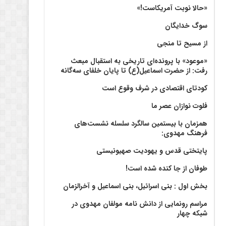
«حالا نوبت آمریکاست!»
سوگ خدایگان
از مسیح تا منجی
«موعود» با پرونده‌ای تاریخی به استقبال مبعث
رفت: از حضرت اسماعیل(ع) تا پایان خلفای سه‌گانه
کودتای اقتصادی در شرف وقوع است
فلوت نوازان عصر ما
همزمان با بیستمین سالگرد سلسله نشست‌های
فرهنگ مهدوی:‌
پایتختی قدس و یهودیت صهیونیستی
طوفان از جا کنده شده است!
بخش اول : بنی اسرائیل، بنی اسماعیل و آخرالزمان
مراسم رونمایی از دانش نامه مولفان مهدوی در
شبکه چهار