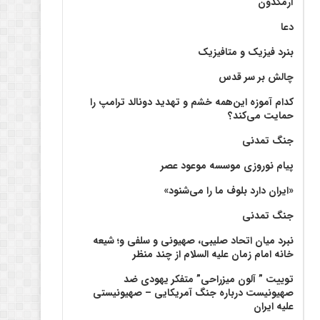
آرمگدون
دعا
بنرد فیزیک و متافیزیک
چالش بر سر قدس
کدام آموزه این‌همه خشم و تهدید دونالد ترامپ را
حمایت می‌کند؟
جنگ تمدنی
پیام نوروزی موسسه موعود عصر
«ایران دارد بلوف ما را می‌شنود»
جنگ تمدنی
نبرد میان اتحاد صلیبی، صهیونی و سلفی و؛ شیعه
خانه امام زمان علیه السلام از چند منظر
توییت ” آلون میزراحی” متفکر یهودی ضد
صهیونیست درباره جنگ آمریکایی – صهیونیستی
علیه ایران