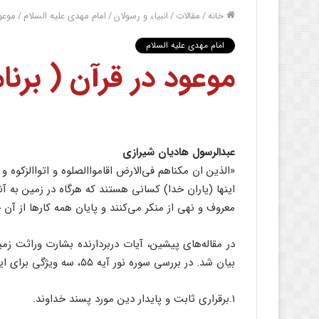
خانه
/
مقالات
/
انبیاء و رسولان
/
امام مهدی علیه السلام
/
موعود
امام مهدی علیه السلام
موعود در قرآن ( برنا
عبدالرسول هادیان شیرازى
«الذین ان مکناهم فى‌‌الارض اقامواالصلوه و اتواالزکوه و امرو
اینها (یاران خدا) کسانى هستند که هرگاه در زمین به آنها 
معروف و نهى از منکر مى‌‌کنند و پایان همه کارها از آن
در مقاله‌‌هاى پیشین، آیات دربردارنده بشارت وراثت 
بیان شد. در بررسى سوره نور آیه ۵۵، سه ویژگى براى این حکومت ذکر شد:
۱.برقرارى ثابت و پایدار دین مورد پسند خداوند.