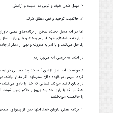
۲. مبدل شدن خوف و ترس به امنیت و آرامش
۳. حاکمیت توحید و نفى مطلق شرک.
اما در آیه محل بحث، سخن از برنامه‌‌هاى عملى یاوران
سرلوحه برنامه‌‌هاى خود قرار مى‌‌دهند و با بر پایى نما
را، حل مى‌‌کنند و با امر به معروف و نهى از منکر از جامع
در اینجا به بررسى آیه مى‌پردازیم:
۱. موقعیت آیه: قبل از این آیه، خداوند مطالبى درباره د
کرده، سپس در فایده دفاع مىفرماید: اگر دفاع نباشد، عب
در پایان تاکید مى‌‌کند کسانى که خدا را یارى مى‌‌کنند، 
هنگامى که با یارى خداوند پیروز و حاکم زمین شوند، اج
را حاکمیت مى‌‌بخشند.
۲. برنامه عملى یاوران خدا: اینها پس از پیروزى، همچ