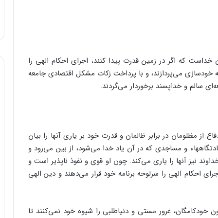
 خداست که اگر در زمین قدرت پیدا کنند، اجراى احکام الهى را
ز به خودسازى مى‌‌پردازند، و با پرداخت زکات مشکل اقتصادى جامعه
ه‌‌اى سالم و خداپسند برخوردار مى‌‌گردند.
فاع از مظلومان در برابر ظالمان و قدرت خود بر یارى آنها را بیان
ادتگاههاء و مساجدى که در آن یاد خدا مى‌‌شود، از بین مى‌‌رود و
خداوند نیز آنها را یارى مى‌‌کند. چون او قوى و نفوذ ناپذیر است و
راى احکام الهى را سرلوحه برنامه خود قرار مى‌‌دهند و دین الهى
ون خودکامگان، غرور مستى و دنیاطلبى را شیوه خود نمى‌‌کنند تا