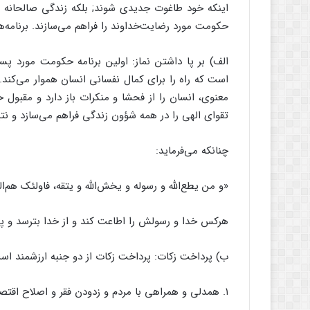
اینکه خود طاغوت جدیدى شوند; بلکه زندگى صالحانه توا
حکومت مورد رضایت‌‌خداوند را فراهم مى‌‌سازند. برنامه‌‌
الف) بر پا داشتن نماز: اولین برنامه حکومت مورد پ
است که راه را براى کمال نفسانى انسان هموار مى‌‌کند
معنوى، انسان را از فحشا و منکرات باز دارد و مقبو
تقواى الهى را در همه شؤون زندگى فراهم مى‌‌سازد و ن
چنانکه مى‌‌فرماید:
«و من یطع‌‌الله و رسوله و یخش‌‌الله و یتقه، فاولئک هم‌‌الفا
هرکس خدا و رسولش را اطاعت کند و از خدا بترسد و پره
ب) پرداخت زکات: پرداخت زکات از دو جنبه ارزشمند اس
۱. همدلى و همراهى با مردم و زدودن فقر و اصلاح اقتصادى در جامعه;