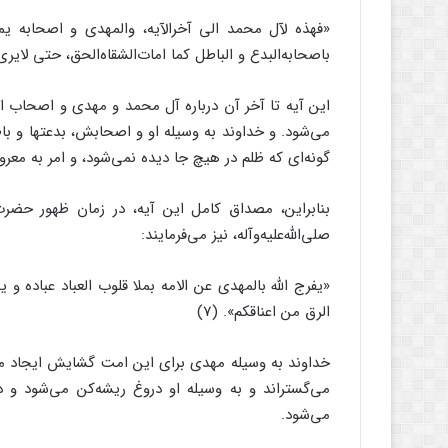
«فهذه لآل محمد الى آخرالآیه، والمهدى و اصحابه یملکهم
باصحابه‌‌البدع و الباطل کما امات‌‌الشقاه‌‌الحق، حتى لایرى 
این آیه تا آخر آن درباره آل محمد و مهدى و اصحاب ا
مى‌‌شود. و خداوند به وسیله او و اصحابش، بدعتها و باطل
گونه‌‌اى که ظلم در هیچ جا دیده نمى‌‌شود، و امر به معرو
بنابراین، مصداق کامل این آیه، در زمان ظهور حضرت مه
صلى‌‌الله‌‌علیه‌‌وآله، نیز مى‌‌فرمایند:
«یفرج الله بالمهدى عن الامه بملا قلوب العباد عباده
الرق من اعناقکم‌‌». (7)
خداوند به وسیله مهدى براى این امت گشایش ایجاد مى‌‌ک
مى‌‌گستراند و به وسیله او دروغ ریشه‌‌کن مى‌‌شود و 
مى‌‌شود.