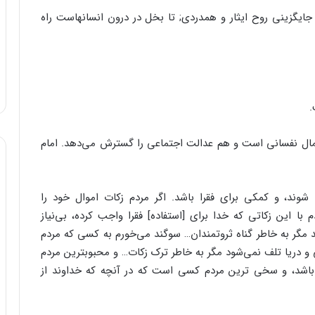
جایگزینى روح ایثار و همدردى; تا بخل در درون انسانهاست راه
.
کمال نفسانى است و هم عدالت اجتماعى را گسترش مى‌‌دهد. امام
 شوند، و کمکى براى فقرا باشد. اگر مردم زکات اموال خود را
با این زکاتى که خدا براى [استفاده] فقرا واجب کرده، بى‌‌نیاز
ند مگر به خاطر گناه ثروتمندان… سوگند مى‌‌خورم به کسى که مردم
 دریا تلف نمى‌‌شود مگر به خاطر ترک زکات… و محبوبترین مردم
اشد، و سخى ترین مردم کسى است که در آنچه که خداوند از