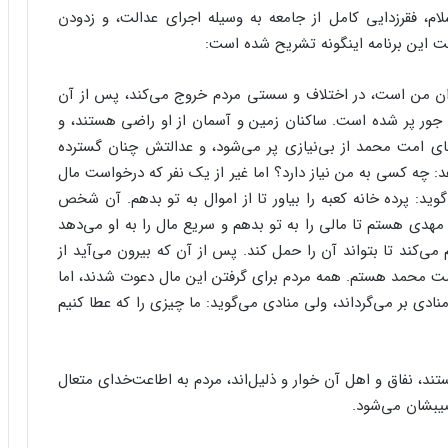
لام، فقرزدایى کامل از جامعه به وسیله اجراى عدالت، و زدودن
ت این برنامه اینگونه تشریح شده است:
دان من است، در اختلاف و سستى مردم خروج مى‌‌کند، پس از آن
و جور پر شده است. ساکنان زمین و آسمان از او راضى هستند، و
 امت محمد از بى‌‌نیازى پر مى‌‌شود، و عدالتش چنان گسترده
د: چه کسى به من نیاز دارد؟ اما غیر از یک نفر که درخواست مال
گوید: پرده خانه کعبه را بیاور تا از اموال به تو بدهم. آن شخص
ده مهدى هستم تا مالى را به تو بدهم و سریع مال را به او مى‌دهد
 مى‌‌کند تا بتواند آن را حمل کند. پس از آن که بیرون مى‌آید از
امت محمد هستم. همه مردم براى گرفتن این مال دعوت شدند، اما
منادى بر مى‌‌گرداند، ولى منادى مى‌گوید: ما چیزى را که عطا کنیم
ند، نفاق و اهل آن خوار و ذلیل‌‌اند، مردم به اطاعت‌‌خداى متعال
یبشان مى‌‌شود.