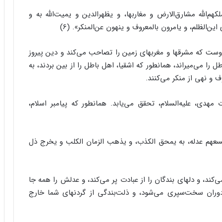
‌‌الله مشارق‌‌الارض و مغاربها، و یظهرالدین و یمیت‌‌الله به و
این‌‌الظلم، و یامرون بالمعروف و ینهون عن‌‌المنکر». (6)
وست که مشرقها و مغربهاى زمین را تصاحب مى‌‌کند و دین پیروز
 را مى‌‌میراند، همانطور که اشقیا، اهل باطل را از بین بردند، به
ف و نهى از منکر مى‌‌کنند.
دى، علیه‌‌السلام، تحقق مى‌‌یابد. همانطور که پیامبر اسلام،
 و یسعهم عدله، به یمحق الکذب، و یذهب الزمان الکلب و یخرج ذل
ند، و دلهاى بندگان را از عبادت پر مى‌‌کند، و عدلش را همه جا
دوران سخت‌‌سپرى مى‌‌شود، و ذلت‌‌بندگى از گردنهاى شما خارج