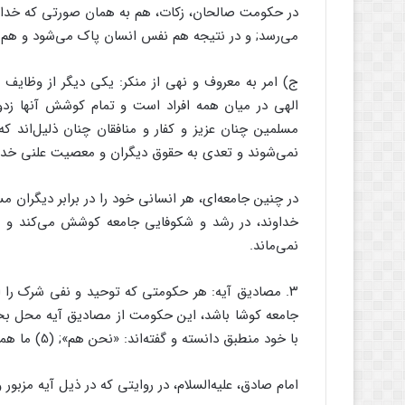
در حکومت صالحان، زکات، هم به همان صورتى که خداو
مى‌‌رسد; و در نتیجه هم نفس انسان پاک مى‌‌شود و هم ا
ج) امر به معروف و نهى از منکر: یکى دیگر از وظایف ی
الهى در میان همه افراد است و تمام کوشش آنها زدو
مسلمین چنان عزیز و کفار و منافقان چنان ذلیل‌‌اند
نمى‌‌شوند و تعدى به حقوق دیگران و معصیت علنى خداوند
در چنین جامعه‌‌اى، هر انسانى خود را در برابر دیگران 
خداوند، در رشد و شکوفایى جامعه کوشش مى‌‌کند و 
نمى‌‌ماند.
۳. مصادیق آیه: هر حکومتى که توحید و نفى شرک را 
جامعه کوشا باشد، این حکومت از مصادیق آیه محل بحث م
با خود منطبق دانسته و گفته‌‌اند: «نحن هم‌‌»; (5) ما همین گروه هستیم.
امام صادق، علیه‌‌السلام، در روایتى که در ذیل آیه مزبور و