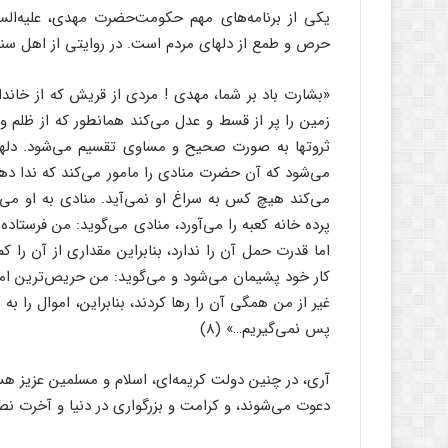
یکى از برنامه‌‌هاى مهم حکومت‌‌حضرت مهدى، علیه‌‌الس
حرص و طمع از دلهاى مردم است. در روایتى از اهل سن
«بشارت باد بر شما، مهدى ! مردى از قریش که از خان
زمین را پر از قسط و عدل مى‌‌کند همانطور که از ظلم 
ثروتها به صورت صحیح و مساوى تقسیم مى‌‌شود. دلهاى
مى‌‌شود که آن حضرت منادى را مامور مى‌کند که ندا ده
مى‌‌کند هیچ کس به سراغ او نمى‌آید. منادى به او مى‌‌
پرده خانه کعبه را مى‌‌آورد، منادى مى‌‌گوید: من فرستا
اما قدرت حمل آن را ندارد، بنابراین مقدارى از آن را کم
کار خود پشیمان مى‌‌شود و مى‌‌گوید: من حریص‌‌ترین 
غیر از من همگى آن را رها کردند، بنابراین، اموال را به 
پس نمى‌‌گیریم…» (8)
آرى، در چنین دولت کریمه‌‌اى، اسلام و مسلمین عزیز هست
دعوت مى‌‌شوند، و کرامت و بزرگوارى در دنیا و آخرت نص