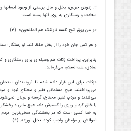
۲. زدودن حرص، بخل و مال پرستى از وجود انسانها و 
سعادت و رستگارى به روى آنها بسته است:
«و من یوق شح نفسه فاولئک هم المفلحون‌‌». (3)
و هر کس جان خود را از بخل حفظ کند، او رستگار است
بنابراین، پرداخت زکات هم وسیله‌‌اى براى رستگارى و 
صادق، علیه‌‌السلام، مى‌‌فرماید:
«زکات براى این قرار داده شده تا ثروتمندان امتحان
مى‌‌پرداختند، هیچ مسلمانى فقیر و محتاج نبود و مردم 
مى‌‌شدند و مردم، فقیر، محتاج، گرسنه و عریان نمى‌‌شو
را خلق کرد و روزى را گسترش داد، هیچ مالى د رخشکى و
به خدا کسى است که در بخشندگى سخى‌‌ترین مردم ب
اموالش بر مؤمنان واجب کرده، بخل نورزد». (4)