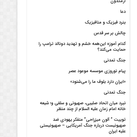
آرمگدون
دعا
بنرد فیزیک و متافیزیک
چالش بر سر قدس
کدام آموزه این‌همه خشم و تهدید دونالد ترامپ را
حمایت می‌کند؟
جنگ تمدنی
پیام نوروزی موسسه موعود عصر
«ایران دارد بلوف ما را می‌شنود»
جنگ تمدنی
نبرد میان اتحاد صلیبی، صهیونی و سلفی و؛ شیعه
خانه امام زمان علیه السلام از چند منظر
توییت ” آلون میزراحی” متفکر یهودی ضد
صهیونیست درباره جنگ آمریکایی – صهیونیستی
علیه ایران