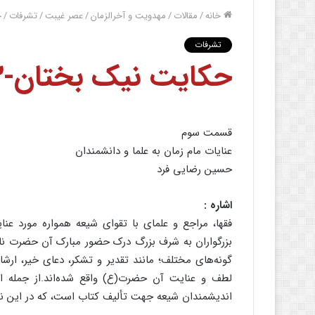
خانه
/
مقالات
/
مهدویت و آخرالزمان
/
عصر غیبت
/
تشرفات
/
ح
تشرفات
حکایت نیک بختان-۳
قسمت سوم
عنایات مام زمان به علما و دانشمندان
حسین رضایی فرد
اشاره :
فقها، مراجع و علمای با تقوای شیعه همواره مورد عنای
بزرگواران به شرف بزرگ درک حضور مبارک آن حضرت نایل 
گونه‌‌های مختلف؛ مانند تقدیر و تشکر، دعای خیر، ا
لطف و عنایت آن حضرت(ع) واقع شده‌‌اند.از جمله ای
اندیشمندان شیعه جهت تألیف کتاب است، که در این نوشتا