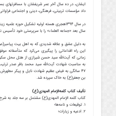
ایشان، در ده سال آخر عمر شریفشان با مسافرتهای بسیار
داد مؤسسات تربیتی، فرهنگی، دینی و اجتماعی فراوانی را
در سال ۱۳۹۴هجری هسته اولیه تشکیل حوزه علمی
سال بعد «جماعه العلماء» را با سرپرستی خود تأسیس نم
به دلیل عشق و علاقه شدیدی که به اهل بیت پیامبر(ص) 
زمانی که آیت‌‌الله سید حسن شیرازی از هتل محل س
به مناسبت شهادت آیت‌‌الله سید محمد باقر صدر ترتیب
۴۷ سالگی به فیض عظیم شهادت نایل و پیکر مطهرش 
بن جعفر(ع) به خاک سپرده شد.
تألیف کتاب کلمه‌الإمام المهدی(ع)
کتاب کلمه الإمام المهدی(ع) مشتمل بر سه جلد به شرح
۱. توقیعات و نامه‌‌ها؛
۲. ادعیه و زیارات؛