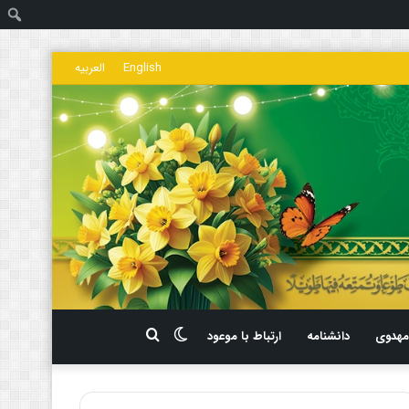
ج
English
العربیه
تغییر
جستجو
هدوی
دانشنامه
ارتباط با موعود
پوسته
برای