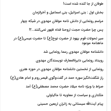
طوفان از جا کنده شده است!
بخش اول : بنی اسرائیل، بنی اسماعیل و آخرالزمان
مراسم رونمایی از دانش نامه مولفان مهدوی در شبکه چهار
پس چرا حضرت حجت اروحنا فداه ظهور نمی‌کنند…؟!
سیر تحولات قوم یهود از حضرت نوح(ع) تا حضرت عیسی(ع) در
ماهنامه موعود
دانشنامه مولفان مهدوی رسما رونمایی شد
رویداد رونمایی دایرةالمعارف نویسندگان مهدوی
رونمایی از نخستین دانشنامه مؤلفان مهدوی در حوزه هنری
راز شگفت‌انگیز سوره حمد در گفت‌وگوی قیصر روم و امام هادی(ع)
صراط با ویژه نامه میلاد حضرت محمد مصطفی(ع) آمد
ملکداری و سیاست از معاویه تا ماکیاولی
پیام آیت‌الله سیستانی به زائران اربعین حسینی