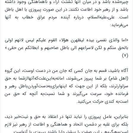
چیره‌‌شده باشد و در میان آنها تشتت آراء و ناهماهنگى وجود داشته
باشد و از رهبر خود اطاعت نکنند; در این صورت پیروزى با اهل باطل
است. على،علیه‌‌السلام، درباره آینده مردم عراق خطاب به آنها
مى‌‌فرماید:
«اما والذى نفسى بیده لیظهرن هؤلاء القوم علیکم لیس لانهم اولى
بالحق منکم و لکن لاسراعهم الى باطل صاحبهم و ابطائکم عن حقى.»
(7)
آگاه باشید، قسم به جان کسى که جان من در دست اوست، این گروه
(اهل شام) بر شما پیروز مى‌‌شوند، امانه‌‌به‌‌این‌‌علت‌‌که‌‌آنهاازشما به حق
سزاوارترند، بلکه از این جهت که اینهابراى‌‌به‌‌دست‌‌آوردن‌‌باطل رهبر و
فرمانده خود، سرعت مى‌‌گیرند و شما نسبت‌‌به آنچه که حق من
است‌‌به کندى حرکت مى‌‌کنید.
بنابراین، عامل پیروزى را نباید تنها در اعتقاد به حق و نیت‌‌خیر دید،
بلکه براى غلبه بر دشمن، اتحاد و هماهنگى و اطاعت از رهبر نیز لازم
است‌‌وهرگروهى این صفت را بیشتر دارا باشند پیروزى با آنهاست.