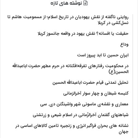
نوشته های تازه
روایتی ناگفته از نقش یهودیان در تاریخ اسلام؛ از مسمومیت هاشم تا
نسل‌کشی در کربلا
حقیقت یا افسانه؟‌ نقش یهود در واقعه جانسوز کربلا
وداع
ایران حسین تا ابد پیروز است
در محکومیت رفتارهای تفرقه‌افکنانه در حرم مطهر حضرت اباعبدالله
الحسین(ع)
تحلیل تمدنی قیام حضرت اباعبدالله الحسین
کنیسه شیطان و چهار سوار آخرالزمانی
معماری و نقشه‌ی ماسونی شهر واشينگتن دی. سی
شباهتهای گفتمان آخر‌الزّمانی در اسلام شیعی و زرتشتی
نشانه های بحران فراگیر انرژی و زنجیره تامین کالاهای اساسی در
جهان