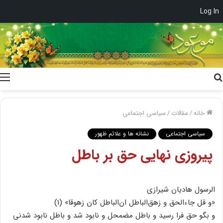
Log In
جستجو
برای
خانه
/
مقالات
/
سیاسی اجتماعی
سیاسی اجتماعی
نشانه ها و علائم ظهور
پیروزى نهایى حق بر باطل
الرسول هادیان شیرازى
«و قل جاءالحق و زهق‌الباطل ان‌الباطل کان زهوقا» (1)
و بگو حق فرا رسید و باطل مضمحل و نابود شد و باطل نابود شدنى