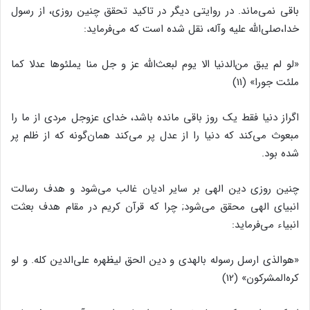
باقى نمى‌‌ماند. در روایتى دیگر در تاکید تحقق چنین روزى، از رسول
خدا،صلى‌‌الله علیه وآله، نقل شده است که مى‌‌فرماید:
«لو لم یبق من‌‌الدنیا الا یوم لبعث‌‌الله عز و جل منا یملئوها عدلا کما
ملئت جورا» (11)
اگراز دنیا فقط یک روز باقى مانده باشد، خداى عزوجل مردى از ما را
مبعوث مى‌‌کند که دنیا را از عدل پر مى‌‌کند همان‌‌گونه که از ظلم پر
شده بود.
چنین روزى دین الهى بر سایر ادیان غالب مى‌‌شود و هدف رسالت
انبیاى الهى محقق مى‌‌شود; چرا که قرآن کریم در مقام هدف بعثت
انبیاء مى‌‌فرماید:
«هوالذى ارسل رسوله بالهدى و دین الحق لیظهره على‌‌الدین کله. و لو
کره‌‌المشرکون‌‌» (12)