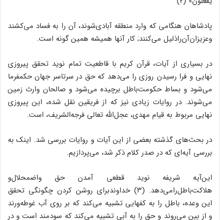
یفعلون‌‌» (2)
پادشاهان هنگامى که وارد منطقه آبادى‌‌شوند، آن را به فساد مى‌‌کشند
وعزیزان‌‌آن‌‌راذلیل مى‌‌کنند; کار آنها همیشه همین گونه است.
در بسیارى از آیات، قرآن کریم با قاطعیت تمام نوید تحقق پیروزى
نهایى و فرا رسیدن روزى را مى‌‌دهد که حق در سرتاسر جهان حکمفرما
مى‌‌شود و بساط حکومت‌‌باطل برچیده مى‌‌شود و صالحان وارث زمین
مى‌‌شوند. در روایات زیادى نیز که از فریقین نقل شده، این پیروزى
نهایى مربوط به قیام مهدى، عجل‌‌الله تعالى فرجه‌‌الشریف، است.
در بحث‌‌هاى گذشته بعضى از این آیات و روایات بررسى شد. اینک به
بررسى آیه‌‌اى که در صدر کلام ذکر شد، مى‌‌پردازیم.
این‌‌آیه شریفه نوید قطعى آمدن حق واضمحلال‌‌و
هلاکت‌‌باطل‌‌رامى‌‌دهد. (۳) خداوندبراى روشن کردن چگونگى تحقق
این وعده، باطل را به کفهایى تشبیه مى‌‌کند که بر روى آب غوطه‌‌ورند
و از بین مى‌‌روند و حق را به آبى تشبیه مى‌‌کند که سودمند است و در