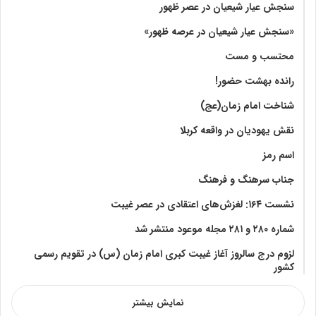
سنجش عیار شیعیان در عصر ظهور
«سنجش عیار شیعیان در عرصه ظهور»
محتسب و مست
رانده بهشت‌ حضور!
شناخت امام زمان(عج)
نقش یهودیان در واقعه کربلا
اسم رمز
جناب سرهنگ و فرهنگ
نشست ۱۶۴: لغزش‌های اعتقادی در عصر غیبت
شماره ۲۸۰ و ۲۸۱ مجله موعود منتشر شد
لزوم درج سالروز آغاز غیبت کبری امام زمان (س) در تقویم رسمی
کشور
نمایش بیشتر