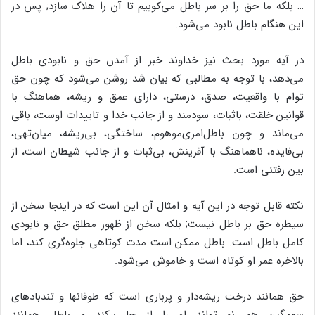
… بلکه ما حق را بر سر باطل مى‌‌کوبیم تا آن را هلاک سازد; پس در
این هنگام باطل نابود مى‌‌شود.
در آیه مورد بحث نیز خداوند خبر از آمدن حق و نابودى باطل
مى‌‌دهد، با توجه به مطالبى که بیان شد روشن مى‌‌شود که چون حق
توام با واقعیت، صدق، درستى، داراى عمق و ریشه، هماهنگ با
قوانین خلقت، باثبات، سودمند و از جانب خدا و تاییدات اوست، باقى
مى‌‌ماند و چون باطل‌‌امرى‌‌موهوم، ساختگى، بى‌‌ریشه، میان‌‌تهى،
بى‌‌فایده، ناهماهنگ با آفرینش، بى‌‌ثبات و از جانب شیطان است، از
بین رفتنى است.
نکته قابل توجه در این آیه و امثال آن این است که در اینجا سخن از
سیطره حق بر باطل نیست; بلکه سخن از ظهور مطلق حق و نابودى
کامل باطل است. باطل ممکن است مدت کوتاهى جلوه‌‌گرى کند، اما
بالاخره عمر او کوتاه است و خاموش مى‌‌شود.
حق همانند درخت ریشه‌‌دار و پربارى است که طوفانها و تندبادهاى
سهمگین هم نمى‌‌تواند او را از جا برکند و باطل همانند