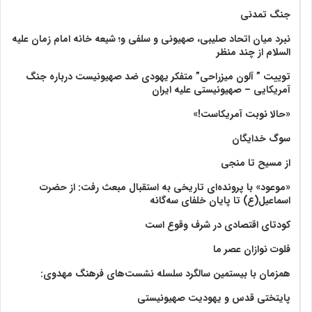
جنگ تمدنی
نبرد میان اتحاد صلیبی، صهیونی و سلفی و؛ شیعه خانه امام زمان علیه
السلام از چند منظر
توییت ” آلون میزراحی” متفکر یهودی ضد صهیونیست درباره جنگ
آمریکایی – صهیونیستی علیه ایران
«حالا نوبت آمریکاست!»
سوگ خدایگان
از مسیح تا منجی
«موعود» با پرونده‌ای تاریخی به استقبال مبعث رفت: از حضرت
اسماعیل(ع) تا پایان خلفای سه‌گانه
کودتای اقتصادی در شرف وقوع است
فلوت نوازان عصر ما
همزمان با بیستمین سالگرد سلسله نشست‌های فرهنگ مهدوی:‌
پایتختی قدس و یهودیت صهیونیستی