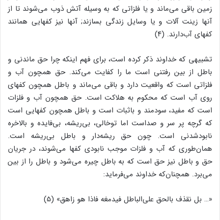
زمین باقى مى‌‌ماند و یا فلزاتى که به وسیله آتش ذوب مى‌‌شوند تا از
آنها زینت آلات و یا وسایل زندگى بسازند; آنها نیز کفهایى همانند
کفهاى آب‌‌دارند. (۴)
تشبیهى که خداوند ذکر کرده است، براى فهم اینکه چرا حق ماندنى و
باطل از بین رفتنى است ما را کفایت مى‌‌کند. حق همچون آب و
فلزاتى است که واقعیت دارد و باقى مى‌‌ماند و باطل همچون کفهاى
روى آب است که محکوم به هلاکت است. حق همچون آب و فلزات
است که مفید، سودمند و باثبات است و باطل همچون کفهایى است
که گرچه پر سر و صداست اما توخالى، بى‌‌ریشه، بى‌‌فایده و بالاخره
نابودشدنى است. چون حق ریشه‌‌دار و باطل بى‌‌ریشه است.
همان‌‌طورى که آب و فلزات موجب نابودى کفها مى‌‌شوند، در جریان
حق و باطل نیز حق است که به باطل چیره مى‌‌شود و باطل را از بین
مى‌‌برد. همچنان‌‌که خداوند مى‌‌فرماید:
«… بل نقذف بالحق على‌‌الباطل فیدمغه فاذا هو زاهق‌‌» (5)