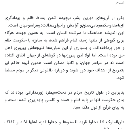
است.
یکى از آرزوهاى دیرین بشر، برچیده شدن بساط ظلم و بیدادگرى
ازجامعه‌‌وحکمفرمایى‌‌صلح‌‌و آرامش واجراى‌‌عدالت‌‌درسراسرجهان است.
این اندیشه هماهنگ با سرشت انسان است. به همین جهت، هرگاه
براى گروهى از ملتها زمینه قیام فراهم شده، به مبارزه با حکومت ظلم
و جور پرداخته‌‌اند، و بسیارى از این مبارزه‌‌ها نتیجه‌‌اش پیروزى اهل
حق بوده است. اما اولا این پیروزیها در گوشه‌‌اى از جهان اتفاق افتاده
است نه در سراسر جهان; و ثانیا ممکن است همین گروه حاکم نیز
بتدریج از اهداف خود دور شوند و دوباره طاغوتى دیگر بر مردم مسلط
شود.
بنابراین در طول تاریخ مردم در تحت‌‌سیطره زورمدارانى بوده‌‌اند که
بناى حکومت آنها بر پایه ظلم و فساد و ناامنى پایه‌‌ریزى شده است; و
به بیان قرآن از قول ملکه سبا:
«ان‌‌الملوک اذا دخلوا قریه افسدوها و جعلوا اعزه اهلها اذله و کذلک