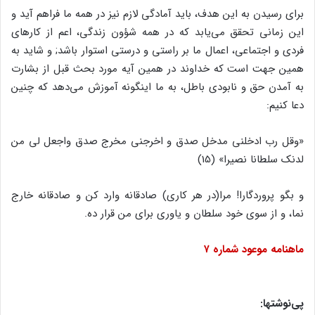
براى رسیدن به این هدف، باید آمادگى لازم نیز در همه ما فراهم آید و
این زمانى تحقق مى‌‌یابد که در همه شؤون زندگى، اعم از کارهاى
فردى و اجتماعى، اعمال ما بر راستى و درستى استوار باشد; و شاید به
همین جهت است که خداوند در همین آیه مورد بحث قبل از بشارت
به آمدن حق و نابودى باطل، به ما اینگونه آموزش مى‌‌دهد که چنین
دعا کنیم:
«وقل رب ادخلنى مدخل صدق و اخرجنى مخرج صدق واجعل لى من
لدنک سلطانا نصیرا» (15)
و بگو پروردگارا! مرا(در هر کارى) صادقانه وارد کن و صادقانه خارج
نما، و از سوى خود سلطان و یاورى براى من قرار ده.
ماهنامه موعود شماره ۷
پى‌‌نوشتها: