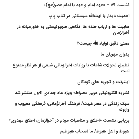
نشست ۱۷۱ – «عهد امام و عهد با امام عصر(عج)»
اهمیت دیدار با آیت‌الله سیستانی در کتاب پاپ
هابیت ها و ارباب حلقه ها: نگاهی صهیونیستی به خاورمیانه در
آخرالزمان
معنی دقیق اولیاء الله چیست؟
پدران مهربان ما
تطبیق تحولات شامات با روایات آخرالزمانی شیعی از هر نظر ممنوع
است
اینترنت و تجربه های کودکان
نشریه الکترونیکی عربی «صراط» ویژه ماه جمادی الاول منتشر شد
سبک زندگی در عصر غیبت/ فرهنگ آخرالزّمانی؛ فرهنگی معیوب و
وارونه
برپایی نشست «اخلاق و مناسبات مردم در آخرالزمان، اخلاق مهدوی»
هبوط و اهل هبوط/ ما اصحاب هبوطیم