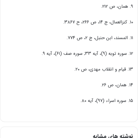
۹. همان، ص ۲۱۲.
۱۰. کنزالعمال، ج ۱۴، ص ۲۶۶، ح ۳۸۶۷.
۱۱. المسند، ابن حنبل، ج ۲، ص ۷۷۴.
۱۲. سوره توبه (۹)، آیه ۳۳; سوره صف (۶۱)، آیه ۹.
۱۳. قیام و انقلاب مهدى، ص ۲۰.
۱۴. همان، ص ۲۶.
۱۵. سوره اسراء (۹۷)، آیه ۸۰.
نوشته های مشابه