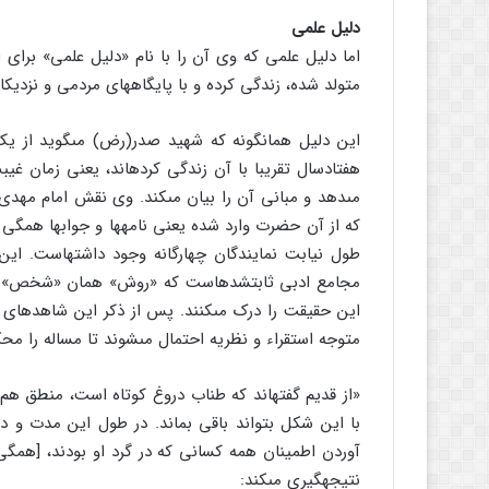
دلیل علمى
اما دلیل علمى که وى آن را با نام «دلیل علمى‏» براى
متولد شده، زندگى کرده و با پایگاههاى مردمى و نزدیکا
این دلیل همان‏گونه که شهید صدر(رض) مى‏گوید از یک 
هفتادسال تقریبا با آن زندگى کرده‏اند، یعنى زمان غ
مى‏دهد و مبانى آن را بیان مى‏کند. وى نقش امام مهدى 
که از آن حضرت وارد شده یعنى نامه‏ها و جوابها هم
طول نیابت نمایندگان چهارگانه وجود داشته‏است. ا
مجامع ادبى ثابت‏شده‏است که «روش‏» همان «شخص‏»
این حقیقت را درک مى‏کنند. پس از ذکر این شاهدهاى قو
متوجه استقراء و نظریه احتمال مى‏شوند تا مساله را محکم
«از قدیم گفته‏اند که طناب دروغ کوتاه است، منطق هم
با این شکل بتواند باقى بماند. در طول این مدت و 
آوردن اطمینان همه کسانى که در گرد او بودند، [همگ
نتیجه‏گیرى مى‏کند: