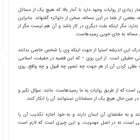
ر زیادى از روایات وجود دارد با آمار بالا که هیچ یک از مسائل
 بعضى از علما در این مساله، سخن از «تواتر» گفته‏اند. بنابراین
 ندارد; مگر این‏که علت دیگرى در کار باشد و آن هم نیست مگر از
ى مساله به جاى خوبى رسیده‏است.
 درک این اندیشه است‏یا از جهت اینکه وى را شخص خاصى بدانند
یتى حقیقى است. از این روى – که این قضیه در حقیقت، اسلامى
عقلى کردن آن از هر جهت چه تصور چه قبول و چه واقع، روى
ى است که از طریق روایات به ما رسیده‏است. مانند: سؤال نکیر و
د و به مقتضاى آن ایمان دارند و به خود اجازه تکذیب آن را
ى است; نه در اصل مهدویت. و این چیزى است که لازم است