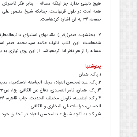
همه امت در طول قرن‏هاست; چنانکه شیخ منصور على نا
صفحه‏361 به آن اشاره کرده‏است.
۷. بحث‏شهید صدر(رض) مقدمه‏اى است‏براى دائره‏المع
شده‏است. این کتاب تالیف علامه سیدمحمد صدر اس
مساله را از هر نظر ادا کرده‏باشد. از این روى نیازى به
پى‏نوشتها
۱.ر.ک: همان.
۲.ر.ک: عبدالمحسن العباد، مجله الجامعه الاسلامیه، مدینه منوره، سال ۱۹۶۹م.
۳.ر.ک: همان; ثامر العمیدى، دفاع عن الکافى، ج‏1، ص‏205-523.
الحسنى، دراسات فى البخارى و الکافى.
۵.ر.ک: به آنچه شیخ عبدالمحسن العباد در تحقیق خود ذکر کرده مراجعه کنید.