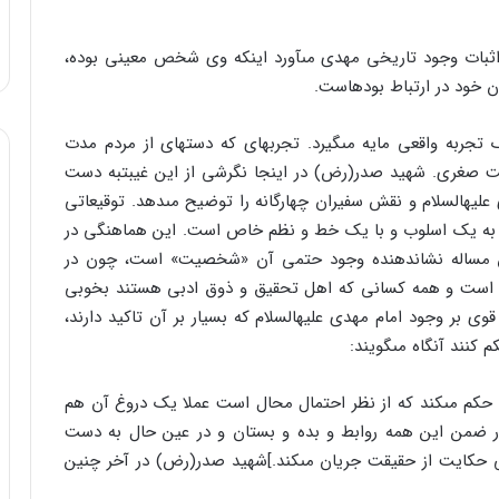
 اثبات وجود تاریخى مهدى مى‏آورد این‏که وى شخص معینى بوده،
ن خود در ارتباط بوده‏است.
تجربه واقعى مایه مى‏گیرد. تجربه‏اى که دسته‏اى از مردم مدت
یبت صغرى. شهید صدر(رض) در این‏جا نگرشى از این غیبت‏به دست
علیه‏السلام و نقش سفیران چهارگانه را توضیح مى‏دهد. توقیعاتى
گى به یک اسلوب و با یک خط و نظم خاص است. این هماهنگى در
ین مساله نشان‏دهنده وجود حتمى آن «شخصیت‏» است، چون در
 است و همه کسانى که اهل تحقیق و ذوق ادبى هستند بخوبى
ى بر وجود امام مهدى علیه‏السلام که بسیار بر آن تاکید دارند،
 کنند آنگاه مى‏گویند:
 حکم مى‏کند که از نظر احتمال محال است عملا یک دروغ آن هم
در ضمن این همه روابط و بده و بستان و در عین حال به دست
ى حکایت از حقیقت جریان مى‏کند.]شهید صدر(رض) در آخر چنین