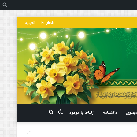
ج
English
العربیه
تغییر
جستجو
هدوی
دانشنامه
ارتباط با موعود
پوسته
برای