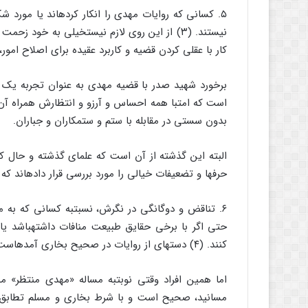
۵. کسانى که روایات مهدى را انکار کرده‏اند یا مورد
نیستند. (۳) از این روى لازم نیست‏خیلى به خود 
کار با عقلى کردن قضیه و کاربرد عقیده براى اصلاح امور
برخورد شهید صدر با قضیه مهدى به عنوان تجربه ی
است که امت‏با همه احساس و آرزو و انتظارش همراه آ
بدون سستى در مقابله با ستم و ستمکاران و جباران.
البته این گذشته از آن است که علماى گذشته و حال کا
حرفها و تضعیفات خیالى را مورد بررسى قرار داده‏اند که 
۶. تناقض و دوگانگى در نگرش، نسبت‏به کسانى که به 
حتى اگر با برخى حقایق طبیعت منافات داشته‏باشد یا با
کنند. (۴) دسته‏اى از روایات در صحیح بخارى آمده‏است که با عقل و ذوق منافات دارد.
اما همین افراد وقتى نوبت‏به مساله «مهدى منتظر» م
مسانید، صحیح است و با شرط بخارى و مسلم تطابق دارد