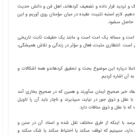
 شک و تردید قرار داده و تضعیف کرده‏اند، اهل فن و دانش حدیث
زحمت دهیم. لازم است‏به تثبیت عقیده در میان مؤمنان روى آوریم و این
، حاصل مى‏شود.
ک امت و مساله یک امت است و مانند یک حقیقت ثابت تاریخى
ن است. انتظارى مثبت، فعال و مؤثر در زندگى و تلاش همیشگى،
ملا درباره این موضوع بحث و تحقیق کرده‏اندو همه اشکالات و
به آن اشاره کردیم.
مفاد خبر صحیح ایمان مى‏آورند و همین که در صحیح بخارى آمد
 عقل و ذوق جور در نیاید، مى‏پذیرند و ناچار باید آن را تاویل
ى‏رسد با اینکه از طرق مختلف نقل شده و اسناد آن در سنن و
، مى‏بینیم که توقف مى‏کند یا احتیاط مى‏کند یا شک مى‏کند و