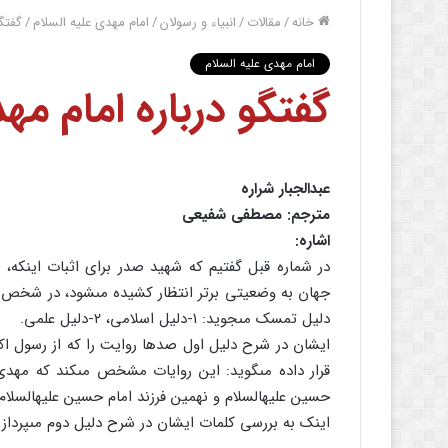
خانه
/
مقالات
/
انبیاء و رسولان
/
امام مهدی علیه السلام
/
گفتگو
امام مهدی علیه السلام
گفتگو درباره امام مهد
عبدالجبار شراره
مترجم: مصطفى شفیعى
اشاره:
در شماره قبل گفتیم که شهید صدر براى اثبات اینکه، 
جهان به وضعیتى برتر انتظار کشیده مى‏شود، در شخص خ
دلیل تمسک مى‏جوید: ۱-دلیل اسلامى، ۲-دلیل علمى.
ایشان در شرح دلیل اول صدها روایت را که از رسول اکرم ص
قرار داده مى‏گوید: این روایات مشخص مى‏کند که مهدى از 
حسین علیه‏السلام و نهمین فرزند امام حسین علیه‏السلا
اینک به بررسى کلمات ایشان در شرح دلیل دوم مى‏پردازی