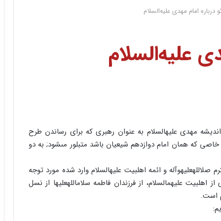
 درباره امام مهدى علیه‌السلام
ى علیه‌السلام
اندیشه مهدى علیه‏السلام به عنوان رهبرى که براى رساندن طرح
اصى که همان امام دوازدهم شیعیان باشد متبلور مى‏شود; به دو
ل‏الله‏علیه‏وآله و ائمه اهل‏بیت علیه‏السلام وارد شده مورد توجه
اهل‏بیت علیهم‏السلام، از فرزندان فاطمه سلام‏الله‏علیها از نسل
م است.
م: