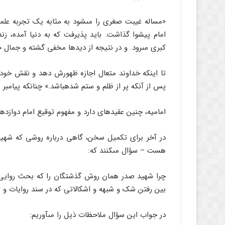
«مساله غیبت صغرى را مى‏شود به مثابه یک تجربه علم
امام پیشوا گذاشت. باید پذیرفت که به دنیا آمده، 
کبرى مى‏رود. و در نتیجه از دیدها مخفى گشته و جمال خو
تا اینکه خداوند متعال اجازه ظهورش دهد و نقش خود را 
پس از آنکه پر از ظلم و ستم شده‏باشد.» چنان‏که پیامبر م
امامیه، چنین عقیده‏اى دارد و مفهوم توقیع امام دوازد
در آخر براى تکمیل سخن، گاهى درباره روشى که شهید
هست – سؤال مى‏کنند که:
چرا شهید صدر همان روش گذشتگان را که بحث روایى باشد
بین رفتن شک و شبهه و اشکالاتى که در سند روایات و تض
در جواب این سؤال ملاحظات ذیل را مى‏آوریم: