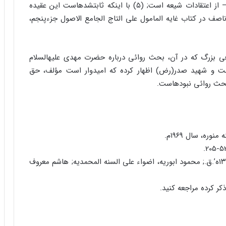
هیچ دلیلى ندارد جز این‏که مساله – بنابر فکر قاصرش – از اعتقادات شیعه است; (۵) با اینکه ثابت‏شده‏است این عقیده
صف در کتاب غایه المامول على التاج الجامع الاصول جزءپنجم،
ارفى بزرگ که در آن، بحث روائى درباره حضرت مهدى علیه‏السلام
ت و شهید صدر(رض) اظهار کرده که امیدوار است مؤلف، حق
 بحث روائى نبوده‏است.
۴.ر.ک: ابن‏قتیبه، تاویل مختلف الحدیث، چاپ قاهره، ۱۳۲۶ه’.ق.; محمود ابوریه، اضواء على السنه المحمدیه; هاشم معروف