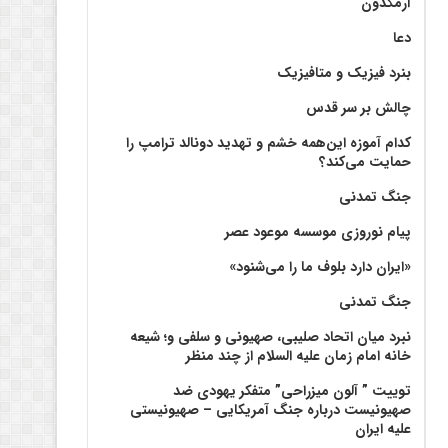
آرمگدون
دعا
بنرد فیزیک و متافیزیک
چالش بر سر قدس
کدام آموزه این‌همه خشم و تهدید دونالد ترامپ را
حمایت می‌کند؟
جنگ تمدنی
پیام نوروزی موسسه موعود عصر
«ایران دارد بلوف ما را می‌شنود»
جنگ تمدنی
نبرد میان اتحاد صلیبی، صهیونی و سلفی و؛ شیعه
خانه امام زمان علیه السلام از چند منظر
توییت ” آلون میزراحی” متفکر یهودی ضد
صهیونیست درباره جنگ آمریکایی – صهیونیستی
علیه ایران