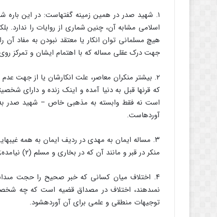
۱. شهید صدر در همین زمینه گفته‏است: در این باره شما
اسلامى مشابه آن، چنین شمارى از روایات را ندارد. بلکه،
هیچ مسلمانى توان انکار یا معتقد نبودن به مفاد آن را
جهت درک عقلى مساله که با اهتمام ایشان و تمرکز رو
۲. بیشتر منکران معاصر، علت انکارشان یا از جهت عدم
که قرنها قبل به دنیا آمده و اینک زنده و داراى شخص
است نه فقط وابسته به مذهبى خاص – شهید صدر به 
آورده‏است.
۳. مساله ایمان به مهدى در ردیف ایمان به همه غیبهای
منکر در قبر و مانند آن که در بخارى و مسلم (۲) نیامده; در عین حال هیچ یک از مسلمانان نمى‏توانند آن را انکار کنند.
۴. اختلاف میان کسانى که خبر صحیح را حجت مى‏دانن
نمى‏دهند، اختلاف در مصداق قضیه است که چه شخص
توجیهات منطقى و علمى براى آن آورده‏شود.