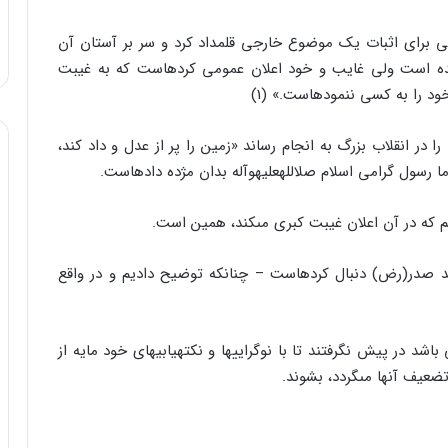
ى براى اثبات یک موضوع خارجى قلمداد کرد و سر بر آستان آن
زنده است ولى غایب و خود اعلان عمومى کرده‏است که به غیبت
د را به کسى ننموده‏است.» (1)
در انقلاب بزرگ به انجام رساند «زمین را پر از عدل و داد کند،
ا رسول گرامى اسلام صل‏الله‏علیه‏وآله بدان مژده داده‏است.
هم که در آن اعلان غیبت کبرى مى‏کند، همین است.
 صدر(رض) دنبال کرده‏است – چنانکه توضیح دادیم و در واقع
 در پیش نگرفتند تا با نوگراییها و نکته‏یابیهاى خود مایه از
عیف آن‏ها مى‏گردد، بشوند.