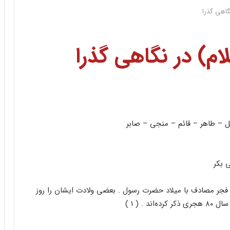
گاهی گذرا
ام) در نگاهی گذرا
 – طاهر – قائم – منجی – صابر
ی بکر
وع فجر مصادف با میلاد حضرت رسول . بعضی ولادت ایشان را روز
. ( ۱ )