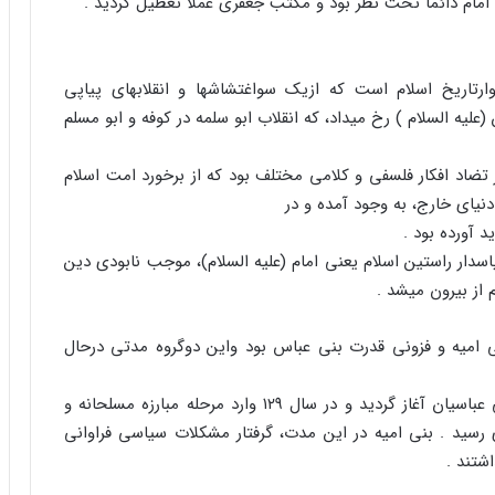
امام دائما تحت نظر بود و مکتب جعفری عملا تعطیل گردید .
وارتاریخ اسلام است که ازیک سواغتشاشها و انقلابهای پیاپی
یه السلام ) رخ میداد، که انقلاب ابو سلمه در کوفه و ابو مسلم
ر تضاد افکار فلسفی و کلامی مختلف بود که از برخورد امت اسلام
دنیای خارج، به وجود آمده و در
 آورده بود .
دار راستین اسلام یعنی امام (علیه السلام)، موجب نابودی دین
از بیرون میشد .
ی امیه و فزونی قدرت بنی عباس بود واین دوگروه مدتی درحال
از زمان هشام بن عبدالملی، تبلیغات و مبارزات سیاسی عباسیان آغاز گردید و در سال ۱۲۹ وارد مرحله مبارزه مسلحانه و
دید و سرانجام در سال ۱۳۲ به پیروزی رسید . بنی امیه در این مدت، گرفتار مشکلات سیاسی فراوانی
شتند .