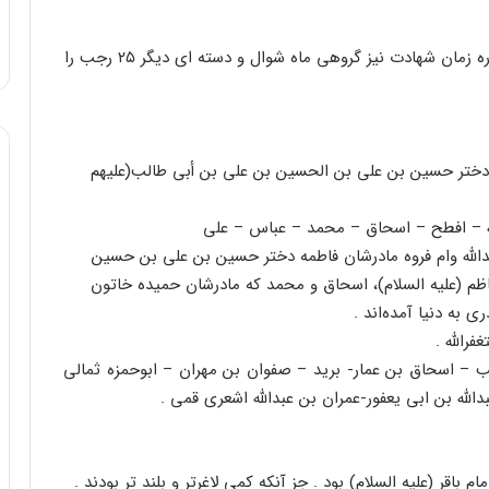
زمان رحلت ( شهادت ) : ۲۵ شوال سال ۱۴۸ هجری درباره زمان شهادت نیز گروهی ماه شوال و دسته ای دیگر ۲۵ رجب را
دختر حسین بن علی بن الحسین بن علی بن أبی طالب(علیهم
لله – افطح – اسحاق – محمد – عباس – علی
عبدالله وام فروه مادرشان فاطمه دختر حسین بن علی بن حسین
اظم (علیه السلام)، اسحاق و محمد که مادرشان حمیده خاتون
 به دنیا آمده‌اند .
فرالله .
ب – اسحاق بن عمار- برید – صفوان بن مهران – ابوحمزه ثمالی
الله بن ابی یعفور-عمران بن عبدالله اشعری قمی .
ر (علیه السلام) بود . جز آنکه کمی لاغرتر و بلند تر بودند .