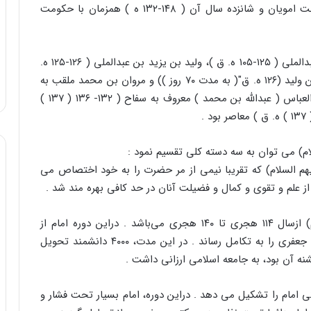
که حدود هجده سال آن ( ۱۳۲-۱۱۴ ) همزمان با حکومت امویان و شانزده سال آن ( ۱۴۸-۱۳۲ ه ) همزمان با حکومت
آن حضرت با پنج تن از خلفای بنی امیه – هشام بن عبدالملی ( ۱۲۵-۱۰۵ ه. ق )، ولید بن یزید بن عبدالملی ( ۱۲۶-۱۲۵ ه.
ق )، یزید بن ولید بن عبدالملی ( ۱۲۶ ه. ق )، ابراهیم بن ولید (۱۲۶ ه. ق"( به مدت ۷۰ روز )) و مروان بن محمد ملقب به
حمار ( ۱۳۲-۱۲۶ ه.ق ) و دو تن از خلفای بنی عباس ابوالعباس ( عبدالله بن محمد ) معروف به سفاح ( ۱۳۲- ۱۳۶ ( ۱۳۷ )
ام) می توان به سه دسته کلی تقسیم نمود :
علیهم السلام) که تقریبا نیمی از مر حضرت را به خود اختصاص می
ب – قسمت دوم زندگی امام جعفر صادق(علیه السلام) ازسال ۱۱۴ هجری تا ۱۴۰ هجری می‌باشد . دراین دوره امام از
فرصت مناسبی که بوجود آمده، استفاده نمود و مکتب جعفری را به تکامل رساند . در این مدت، ۴۰۰۰ دانشمند تحویل
شنه آن بود، به جامعه اسلامی ارزانی داشت .
امام را تشکیل می دهد . دراین دوره، امام بسیار تحت فشار و