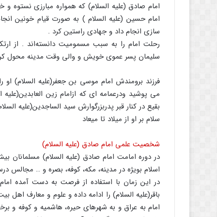
امام صادق (علیه السلام) که همواره مبارزی نستوه و خ
امام حسین (علیه السلام ) به صورت قیام خونین انج
سازی انجام داد و جهادی راستین کرد .
رحلت امام را به سبب مسمومیت دانسته‌اند . از ارت
سلیمان پسر عموی خویش و والی وقت مدینه محول کرد
فرزند برومندش امام موسی بن جعفر(علیه السلام) او 
می پوشید ودرعمامه ای که ازامام زین العابدین(علیه ال
بقیع در کنار قبر پدربزرگوارش سید الساجدین(علیه السلا
سلام بر او از میلاد تا میعاد
شخصیت علمی امام صادق (علیه السلام)
در دوره امامت امام صادق (علیه السلام) مسلمانان بی
اسلام بویژه در مدینه، مکه، کوفه، بصره و … مجالس درس
در این زمان با استفاده از فرصت به دست آمده اما
باقر(علیه السلام) را ادامه داده و علوم و معارف اهل ب
امام به عراق و به شهرهای حیره، هاشمیه و کوفه و برخ