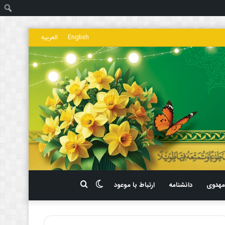
ج
English
العربیه
تغییر
جستجو
هدوی
دانشنامه
ارتباط با موعود
پوسته
برای