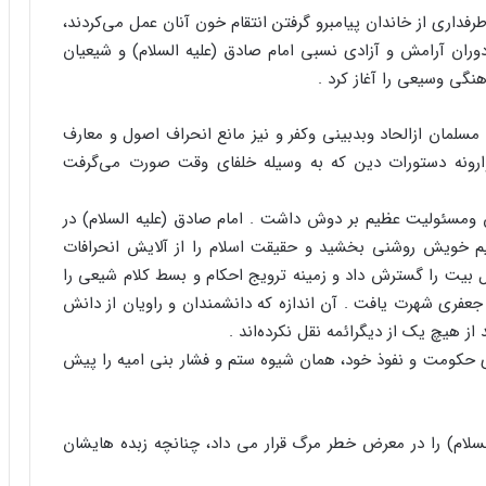
فداری از خاندان پیامبرو گرفتن انتقام خون آنان عمل می‌کردند،
دوران آرامش و آزادی نسبی امام صادق (علیه السلام) و شیعیان
نگی وسیعی را آغاز کرد .
سلمان ازالحاد وبدبینی وکفر و نیز مانع انحراف اصول و معارف
وارونه دستورات دین که به وسیله خلفای وقت صورت می‌گرفت
یش ومسئولیت عظیم بر دوش داشت . امام صادق (علیه السلام) در
لیم خویش روشنی بخشید و حقیقت اسلام را از آلایش انحرافات
ل بیت را گسترش داد و زمینه ترویج احکام و بسط کلام شیعی را
عفری شهرت یافت . آن اندازه که دانشمندان و راویان از دانش
از هیچ یک از دیگرائمه نقل نکرده‌اند .
 حکومت و نفوذ خود، همان شیوه ستم و فشار بنی امیه را پیش
سلام) را در معرض خطر مرگ قرار می داد، چنانچه زبده هایشان