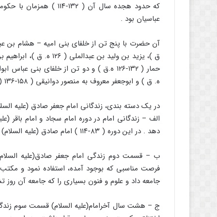
عباسیان بود .
ه. ق ) و ابوجعفر معروف به منصور دوانیقی ( ۱۵۸-۱۳۶ ( ۱۳۷ ) ه. ق ) معاصر بود .
در یک دسته بندی، زندگانی امام جعفر صادق (علیه السل
الف – زندگانی امام در دوره امام سجاد و امام باقر (
دهد . در این دوره ( ۸۳-۱۱۴ ) امام صادق (علیه السلام) از علم و تقوی و کمال و فضیلت آنان در حد کافی بهره مند شد .
جامعه داد و علوم و فنون بسیاری را که جامعه آن روز ت
ج – هشت سال آخرامام(علیه السلام) قسمت سوم زندگی 