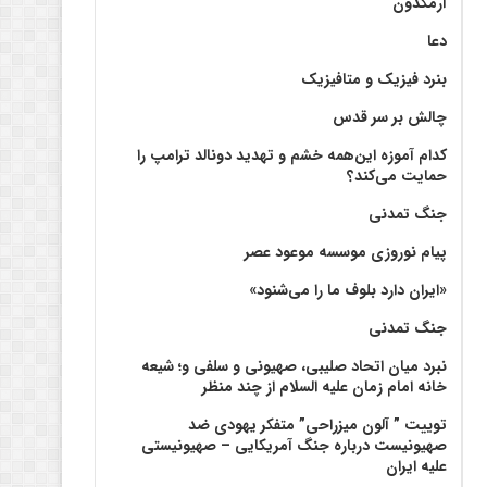
آرمگدون
دعا
بنرد فیزیک و متافیزیک
چالش بر سر قدس
کدام آموزه این‌همه خشم و تهدید دونالد ترامپ را
حمایت می‌کند؟
جنگ تمدنی
پیام نوروزی موسسه موعود عصر
«ایران دارد بلوف ما را می‌شنود»
جنگ تمدنی
نبرد میان اتحاد صلیبی، صهیونی و سلفی و؛ شیعه
خانه امام زمان علیه السلام از چند منظر
توییت ” آلون میزراحی” متفکر یهودی ضد
صهیونیست درباره جنگ آمریکایی – صهیونیستی
علیه ایران