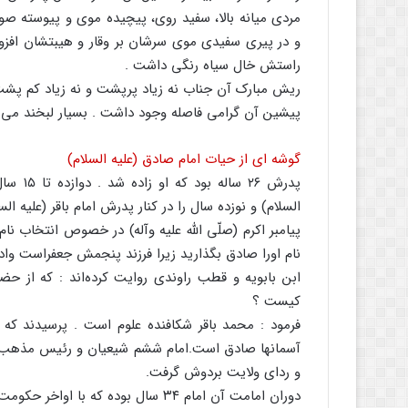
مردی میانه بالا، سفید روی، پیچیده موی و پیوسته 
و در پیری سفیدی موی سرشان بر وقار و هیبتشان افزود
راستش خال سیاه رنگی داشت .
ریش مبارک آن جناب نه زیاد پرپشت و نه زیاد کم پشت
پیشین آن گرامی فاصله وجود داشت . بسیار لبخند می زد
گوشه ای از حیات امام صادق (علیه السلام)
پدرش ۲۶
السلام) و نوزده سال را در کنار پدرش امام باقر (علیه السل
پیامبر اکرم (صلّی الله علیه وآله) در خصوص انتخاب ن
نام اورا صادق بگذارید زیرا فرزند پنجمش جعفراست واد
ابن بابویه و قطب راوندی روایت کرده‌اند : که از حضر
کیست ؟
فرمود : محمد باقر شکافنده علوم است . پرسیدند که :
و ردای ولایت بردوش گرفت.
دوران امامت آن امام ۳۴ سال بوده که با اواخر حکومت امویان واوایل حکومت عباسیان مصادف می‌باشد .