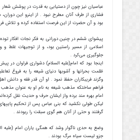
عباسیان نیز چون از دستیابی به قدرت در پوشش شعار طر
فشاری از طرف آنان مطرح نبود . از اینرو این دوران، 
بود و آن حضرت از این فرصت استفاده کرده و تلاش فره
پیشوای ششم در چنین دورانی به فکر نجات افکار توده م
اسلامی از مسیر راستین بود، و از توجیهات غلط و 
جلوگیری می‌کرد .
اینجا بود که امام(علیه السلام) دشواری فراوان در پ
ظلمت بحرانها و آشوبها دنیای شیعه را به فروغ تعاع
وگزند فریبکاران حفظ نمود . او آن قدر فقه و دانش اه
فراهم ساختکه مذهب شیعه به نام او به عنوان مذهب ج
امام بهره مند برده واز ایشان حرف و حدیث نقل کرده‌اند 
لیکن طولی نکشید که بنی عباس پس از تحکیم پاییهای
گرفتند و حتی از آنان هم گوی سبقت را ربودند .
وضع به حدی ناگوار وشد که همگی یاران امام (علیه ال
جزو لیست سیاه مرگ بودند .