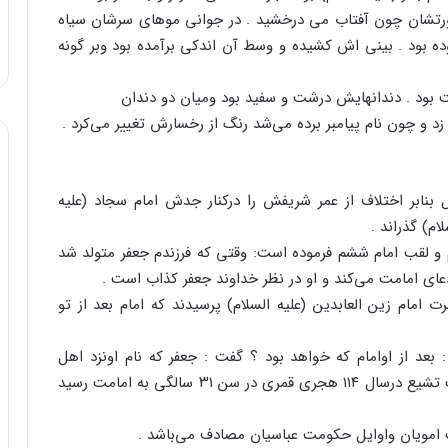
صورتشان چون آفتاب می درخشید . در جوانی موهای سرشان سیاه
ه بود . بینی اش کشیده و وسط آن اندکی برآمده بود وبر گونه
 بود . دندانهایش درشت و سفید بود ومیان دو دندان
 و چون نام پیامبر برده می‌شد رنگ از رخسارش تغییر می‌کرد .
 ساله بود که او زاده شد . دوازده تا ۱۵ سال بنابر اختلاف از عمر شریفش را درکنار جدش امام سجاد (علیه
ام) گذراند .
ام و لقب امام ششم فرموده است: وقتی که فرزندم جعفر متولد شد
عای امامت می‌کند و او در نظر خداوند جعفر کذاب است .
ت امام زین العابدین (علیه السلام) پرسیدند که امام بعد از تو
 بعد از اوامام که خواهد بود ؟ گفت : جعفر که نام اونزد اهل
آسمانها صادق است.امام ششم شیعیان و رئیس مذهب تشیع درسال ۱۱۴ هجری قمری در سن ۳۱ سالگی به امامت رسید