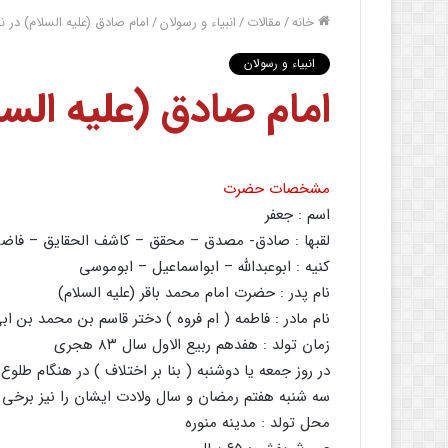
خانه
/
مقالات
/
انبیاء و رسولان
/
امام صادق (علیه السلام) در ن
انبیاء و رسولان
امام صادق (علیه السل
مشخصات حضرت
اسم : جعفر
لقبها : صادق- مصدق – محقق – کاشف الحقایق – فاضل
کنیه : ابوعبدالله – ابواسماعیل – ابوموسی
نام پدر : حضرت امام محمد باقر (علیه السلام)
نام مادر : فاطمه ( ام فروه ) دختر قاسم بن محمد بن اب
زمان تولد : هفدهم ربیع الاول سال ۸۳ هجری
در روز جمعه یا دوشنبه ( بنا بر اختلاف ) در هنگام طل
سه شنبه هفتم رمضان و سال ولادت ایشان را نیز برخی سال ۸۰ هجری ذکر کرده‌اند 
محل تولد : مدینه منوره