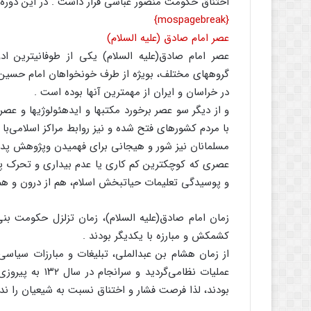
اختناق حکومت منصور عباسی قرار داشت . در این دوره 
{mospagebreak}
عصر امام صادق (علیه السلام)
عصر امام صادق(علیه السلام) یکی از طوفانیترین اد
گروههای مختلف، بویژه از طرف خونخواهان امام حسین (عل
در خراسان و ایران از مهمترین آنها بوده است .
و از دیگر سو عصر برخورد مکتبها و ایدهئولوژیها و عص
با مردم کشورهای فتح شده و نیز روابط مراکز اسلامی‌با 
مسلمانان نیز شور و هیجانی برای فهمیدن وپژوهش پدید
عصری که کوچکترین کم کاری یا عدم بیداری و تحرک پاس
و پوسیدگی تعلیمات حیاتبخش اسلام، هم از درون و هم 
زمان امام صادق(علیه السلام)، زمان تزلزل حکومت بن
کشمکش و مبارزه با یکدیگر بودند .
عملیات نظامی‌گر
بودند، لذا فرصت فشار و اختناق نسبت به شیعیان را ندا