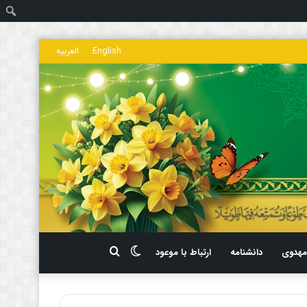
ج
English
العربیه
تغییر
جستجو
هدوی
دانشنامه
ارتباط با موعود
پوسته
برای