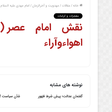
خانه
/
مقالات
/
مهدویت و آخرالزمان
/
امام مهدی علیه السلام
معجزات و کرامات
نقش امام عصر (ع
اهواءوآراء
نوشته های مشابه
گفتمان عدالت؛ پیش شرط ظهور
شأن‌ سیاست ‌!