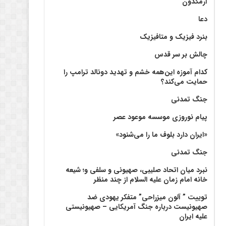
آرمگدون
دعا
بنرد فیزیک و متافیزیک
چالش بر سر قدس
کدام آموزه این‌همه خشم و تهدید دونالد ترامپ را
حمایت می‌کند؟
جنگ تمدنی
پیام نوروزی موسسه موعود عصر
«ایران دارد بلوف ما را می‌شنود»
جنگ تمدنی
نبرد میان اتحاد صلیبی، صهیونی و سلفی و؛ شیعه
خانه امام زمان علیه السلام از چند منظر
توییت ” آلون میزراحی” متفکر یهودی ضد
صهیونیست درباره جنگ آمریکایی – صهیونیستی
علیه ایران