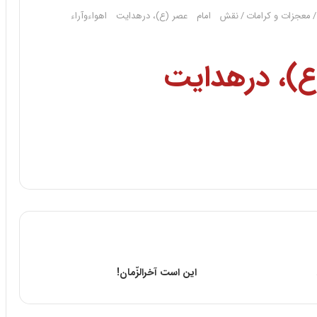
/
معجزات و کرامات
/
نقش امام عصر (ع)، درهدایت اهواءوآراء
)، درهدایت
این است آخرالزّمان!