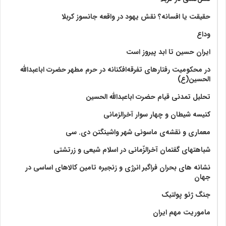
حقیقت یا افسانه؟‌ نقش یهود در واقعه جانسوز کربلا
وداع
ایران حسین تا ابد پیروز است
در محکومیت رفتارهای تفرقه‌افکنانه در حرم مطهر حضرت اباعبدالله
الحسین(ع)
تحلیل تمدنی قیام حضرت اباعبدالله الحسین
کنیسه شیطان و چهار سوار آخرالزمانی
معماری و نقشه‌ی ماسونی شهر واشينگتن دی. سی
شباهتهای گفتمان آخر‌الزّمانی در اسلام شیعی و زرتشتی
نشانه های بحران فراگیر انرژی و زنجیره تامین کالاهای اساسی در
جهان
جنگ ژئو پولتیک
ماموریت مهم ایران