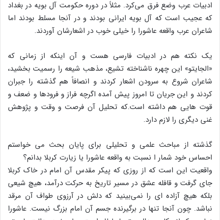
ادبیات عرب وضع فرق می‌کرد. مثلاً در دوره حکومت آل بویه در بغداد
که عجیب است که آل بویه ایرانی بودند و در آنجا مسلط بودند اما
شاعران عرب واقعه عاشورا را خیلی خوب در اشعارشان آوردند.
یک نکته هم در ادبیات فارسی هست و آن اینکه از زمانی که
«الجایتو» این چهره ناشناخته تشیع، مذهب شیعه را رسمیت بخشید،
شاعران شروع به سرودن اشعار کردند و انصافاً هم گذشته را جبران
کردند و این جریان تا امروز پیش آمده اگرچه فراز و فرودها و ضعف و
قوت هایی هم داشته است.که تحلیل آن فرصت و وقت و پژوهش
غنی دیگری را لازم دارد.
گذشته از مباحث علمی و تحلیلی برای پایان بحث می خواستم
احساس خود شمار ا نسبت به واقعه عاشورا یا زیارت کربلا بدانم؟
واقعیت این است که از روزی که پیکر مقدس آن امام در خاک کربلا
جای گرفت و قافله عشق در مسیر تاریخ به حرکت درآمد، هیچ شیعی
بلکه هیچ آزاده ای را نمی‌بینید که دلش در آرزوی طواف آن مرقد
نباشد. چون آنجا تنها در برگیرنده جسم آن امام بزرگ نیست. عاشورا