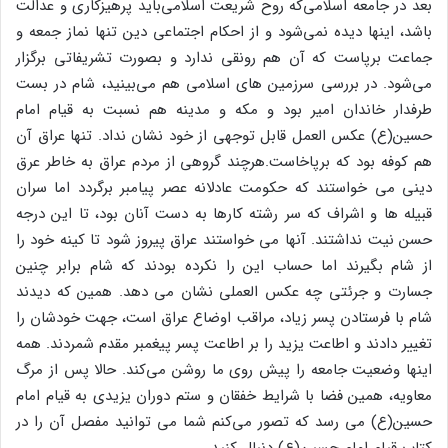
بعد در جامعه اسلامی‌که روح شریعت اسلامی‌باید پرهیزکاری و عدالت
باشد، اینها دیده نمی‌شود و از احکام اجتماعی دین تنها نماز جمعه و
جماعت برپاست که آن هم رونقی ندارد و بصورت تشریفاتی برگزار
می‌شود. در بررسی سرزمین های اسلامی هم می‌بینید، شام در بست
طرفدار خاندان امیر بود و مکه و مدینه هم نسبت به قیام امام
حسین(ع) عکس العمل قابل توجهی از خود نشان نداد. تنها عراق آن
هم کوفه بود که برپاخاست.هرچند گروهی از مردم عراق به خاطر عرق
دینی می خواستند که حکومت عادلانه عصر پیامبر برگردد اما سران
قبیله ها و اشراف که سر رشته کارها به دست آنان بود، تا این درجه
حسن نیت نداشتند. آنها می خواستند عراق پیروز شود تا کینه خود را
از شام بگیرند اما حساب این را نکرده بودند که شام برابر چنین
جسارت و جرئتی چه عکس العملی نشان می دهد. همین که دیدند
شام با فرستادن پسر زیاد، مراقب اوضاع عراق است، جهت خودشان را
تغییر دادند و اطاعت یزید را بر اطاعت پسر پیغمبر مقدم شمردند. همه
اینها وضعیت جامعه را پیش روی ما روشن می‌کند. حالا پس از مرگ
معاویه، همین فضا با شرایط خفقان و ستم دوران یزیدی به قیام امام
حسین(ع) می رسد که تصور می‌کنم شما می توانید مفصل آن را در
کتاب قیام امام حسین(ع) دنبال کنید.