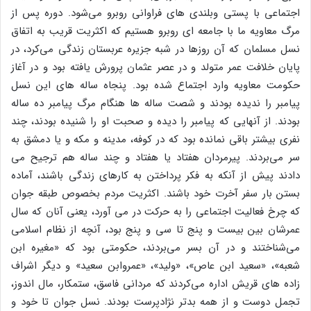
اجتماعی با پستی وبلندی های فراوانی روبرو می‌شود. دوره پس از
مرگ معاویه ما با جامعه ای روبرو هستیم که اکثریت قریب به اتفاق
نسل مسلمان که آن روزها در شبه جزیره عربستان زندگی می‌کرد، در
پایان خلافت عمر متولد و در عصر عثمان پرورش یافته بود و در آغاز
حکومت معاویه وارد اجتماع شده بود. پنجاه ساله های این نسل
پیامبر را ندیده بودند و شصت ساله ها هنگام مرگ پیامبر ده ساله
بودند. از آنهایی که پیامبر را دیده و صحبت او را شنیده بودند، چند
نفری بیشتر باقی نمانده بود که در کوفه، مدینه و مکه و یا دمشق به
سر می‌بردند. پیرمردان هفتاد یا هفتاد و چند ساله هم ترجیح می
دادند پیش از آنکه به فکر پرداختن به کارهای زندگی باشند، آماده
بستن بار سفر آخرت خود باشند. اکثریت مردم بخصوص طبقه جوان
که چرخ فعالیت اجتماعی را به حرکت در می آورد، یعنی آنان که سال
عمرشان بین بیست و پنج تا سی و پنج بود، آنچه از نظام اسلامی
می‌شناختند و در آن بسر می‌بردند، حکومتی بود که «مغیره ابن
شعبه»، «سعید ابن عاص»، «ولید»، «عمروابن سعید» و دیگر اشراف
زاده های قریش اداره می‌کردند که مردانی فاسق، ستمکار، مال اندوز،
تجمل دوست و از همه بدتر نژادپرست بودند. نسل جوان تا خود و