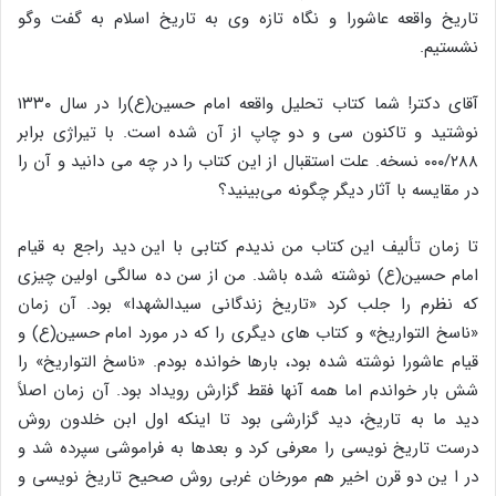
تاریخ واقعه عاشورا و نگاه تازه وی به تاریخ اسلام به گفت وگو
نشستیم.
آقای دکتر! شما کتاب تحلیل واقعه امام حسین(ع)را در سال ۱۳۳۰
نوشتید و تاکنون سی و دو چاپ از آن شده است. با تیراژی برابر
۰۰۰/۲۸۸ نسخه. علت استقبال از این کتاب را در چه می دانید و آن را
در مقایسه با آثار دیگر چگونه می‌بینید؟
تا زمان تألیف این کتاب من ندیدم کتابی با این دید راجع به قیام
امام حسین(ع) نوشته شده باشد. من از سن ده سالگی اولین چیزی
که نظرم را جلب کرد «تاریخ زندگانی سیدالشهدا» بود. آن زمان
«ناسخ التواریخ» و کتاب های دیگری را که در مورد امام حسین(ع) و
قیام عاشورا نوشته شده بود، بارها خوانده بودم. «ناسخ التواریخ» را
شش بار خواندم اما همه آنها فقط گزارش رویداد بود. آن زمان اصلاً
دید ما به تاریخ، دید گزارشی بود تا اینکه اول ابن خلدون روش
درست تاریخ نویسی را معرفی کرد و بعدها به فراموشی سپرده شد و
در ا ین دو قرن اخیر هم مورخان غربی روش صحیح تاریخ نویسی و