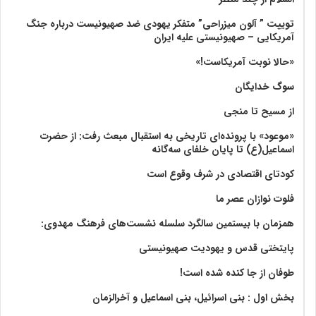
توییت ” آلون میزراحی” متفکر یهودی ضد صهیونیست درباره جنگ
آمریکایی – صهیونیستی علیه ایران
«حالا نوبت آمریکاست!»
سوگ خدایگان
از مسیح تا منجی
«موعود» با پرونده‌ای تاریخی به استقبال مبعث رفت: از حضرت
اسماعیل(ع) تا پایان خلفای سه‌گانه
کودتای اقتصادی در شرف وقوع است
فلوت نوازان عصر ما
همزمان با بیستمین سالگرد سلسله نشست‌های فرهنگ مهدوی:‌
پایتختی قدس و یهودیت صهیونیستی
طوفان از جا کنده شده است!
بخش اول : بنی اسرائیل، بنی اسماعیل و آخرالزمان