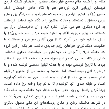
مقام او را شبیه مقام مسیح قرار دهند. بعضی از شرقیان شیفته تاریخ
نویسان اروپایی قرن نوزدهم هم با نگاه خاص خودشان امام
حسین(ع) را فردی ناراضی از حکومت، ماجراجو و عصیانگر رژیم ملی
عربی دمشق دانسته‌اند و حادثه عاشورا را با نگاه خود تحلیل کرده‌اند.
به گروه دیگری هم می توان اشاره کرد و آن ناخرسندان بازار روز
هستند که برای توجیه افکار و عقاید خود، کردار امام حسین(ع) را
دلیل مدعای خود می آورند تا از روی آزادی خواهی و مخالفت با
حکومت دیکتاتوری خواهان رژیم جدیدی باشند. هر یک از این گروه
ها، حادثه کربلا را آنچنان که خودشان می خواستند، تحلیل کرده‌اند.
خیلی از کتاب هایی که در این حوزه هم چاپ شده تاکنون یا مقتل
بوده، یا تاریخ نویسی بوده یا با هدف تبلیغ مذهبی نوشته شده و یا
در حوزه ادبی بوده است. اما مقصود و مقصد من از تحقیق در قیام
امام حسین هیچ یک از اینها نبوده است. من به هنگام گردآوری
اسناد و طبقه بندی آنها کوشیدم تا بدانم چرا واقعه رخ داده است.
پیدا کردن پاسخ این چرا حتی تنها به خاطر خود حادثه نبود. بلکه نگاه
من در مسیر تحلیل واقعه عاشورا به سیر تاریخ تمدنی برمی‌گردد که
در شرایط مختلف زمان و مکان رویدادهای آن یکی معلول دیگری
است. خود حادثه عاشورا در طی زمان تاریخی که بر آن گذشته تاکنون