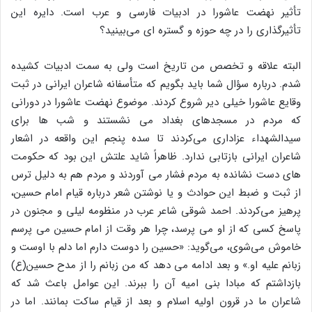
تأثیر نهضت عاشورا در ادبیات فارسی و عرب است. دایره این
تأثیرگذاری را در چه حوزه و گستره ای می‌بینید؟
البته علاقه و تخصص من تاریخ است ولی به سمت ادبیات کشیده
شدم. درباره سؤال شما باید بگویم که متأسفانه شاعران ایرانی در ثبت
وقایع عاشورا خیلی دیر شروع کردند. موضوع نهضت عاشورا در دورانی
که مردم در مسجدهای بغداد می نشستند و شب ها برای
سیدالشهداء عزاداری می‌کردند تا سده پنجم این واقعه در اشعار
شاعران ایرانی بازتابی ندارد. ظاهراً شاید علتش این بود که حکومت
های دست نشانده به مردم فشار می آوردند و مردم هم به دلیل ترس
از ثبت و ضبط این حوادث و یا نوشتن شعر درباره قیام امام حسین،
پرهیز می‌کردند. احمد شوقی شاعر عرب در منظومه لیلی و مجنون در
پاسخ کسی که از او می پرسد، چرا هر وقت از امام حسین می پرسم
خاموش می‌شوی، می‌گوید: «حسین را دوست دارم اما دلم با اوست و
زبانم علیه او.» و بعد ادامه می دهد که من زبانم را از مدح حسین(ع)
بازداشتم که مبادا بنی امیه آن را ببرند. این عوامل باعث شد که
شاعران ما در قرون اولیه اسلام و بعد از قیام ساکت بمانند. اما در