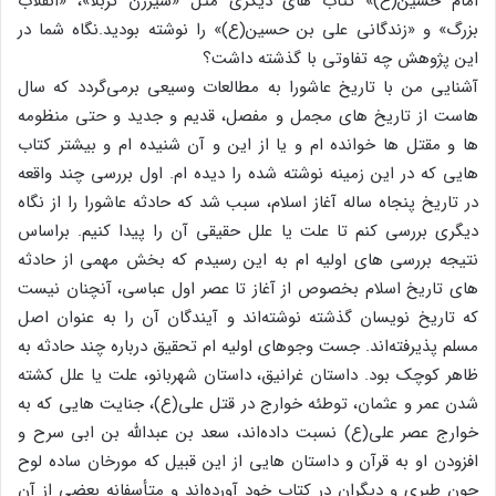
امام حسین(ع)» کتاب های دیگری مثل «شیرزن کربلا»، «انقلاب
بزرگ» و «زندگانی علی بن حسین(ع)» را نوشته بودید.نگاه شما در
این پژوهش چه تفاوتی با گذشته داشت؟
آشنایی من با تاریخ عاشورا به مطالعات وسیعی برمی‌گردد که سال
هاست از تاریخ های مجمل و مفصل، قدیم و جدید و حتی منظومه
ها و مقتل ها خوانده ام و یا از این و آن شنیده ام و بیشتر کتاب
هایی که در این زمینه نوشته شده را دیده ام. اول بررسی چند واقعه
در تاریخ پنجاه ساله آغاز اسلام، سبب شد که حادثه عاشورا را از نگاه
دیگری بررسی کنم تا علت یا علل حقیقی آن را پیدا کنیم. براساس
نتیجه بررسی های اولیه ام به این رسیدم که بخش مهمی از حادثه
های تاریخ اسلام بخصوص از آغاز تا عصر اول عباسی، آنچنان نیست
که تاریخ نویسان گذشته نوشته‌اند و آیندگان آن را به عنوان اصل
مسلم پذیرفته‌اند. جست وجوهای اولیه ام تحقیق درباره چند حادثه به
ظاهر کوچک بود. داستان غرانیق، داستان شهربانو، علت یا علل کشته
شدن عمر و عثمان، توطئه خوارج در قتل علی(ع)، جنایت هایی که به
خوارج عصر علی(ع) نسبت داده‌اند، سعد بن عبدالله بن ابی سرح و
افزودن او به قرآن و داستان هایی از این قبیل که مورخان ساده لوح
چون طبری و دیگران در کتاب خود آورده‌اند و متأسفانه بعضی از آن