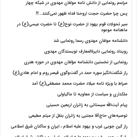
مراسم رونمایی از دانش نامه مولفان مهدوی در شبکه چهار
پس چرا حضرت حجت اروحنا فداه ظهور نمی‌کنند…؟!
سیر تحولات قوم یهود از حضرت نوح(ع) تا حضرت عیسی(ع) در
ماهنامه موعود
دانشنامه مولفان مهدوی رسما رونمایی شد
رویداد رونمایی دایرةالمعارف نویسندگان مهدوی
رونمایی از نخستین دانشنامه مؤلفان مهدوی در حوزه هنری
راز شگفت‌انگیز سوره حمد در گفت‌وگوی قیصر روم و امام هادی(ع)
صراط با ویژه نامه میلاد حضرت محمد مصطفی(ع) آمد
ملکداری و سیاست از معاویه تا ماکیاولی
پیام آیت‌الله سیستانی به زائران اربعین حسینی
توصیه‌های حاج‌آقا مجتبی به زائران بنقل از میثم مطیعی
راز کین جویی غرب و یهود علیه اسلام ، ایران و ساکنان شرق اسلامی
راز کین جویی غرب و یهود علیه اسلام ، ایران و ساکنان شرق اسلامی