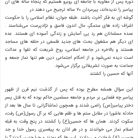
دوره پس از معاویه با جامعه ای روبرو هستیم که پنجاه ساله های آن
پیامبر را ندیده‌اند، پیرمردان ۷۰ ساله ترجیح می دهند در
گوشه ای به فکر آخرت باشند .طبقه جوان، نظام اسلامی را با حکومت
اشراف زاده های ستمگر، مال اندوز، فاسق و نژادپرست می‌شناسند .
عمده مسلمانان هم رد پی آسایش و زندگی آسوده ای هستند. عده
ای دیگر هم مشغول بحث های جدید فلسفی در حلقه های مساجد
هستند و بالاخره در جامعه اسلامی، روح شریعت که تقوا و عدالت
است دیده نمی‌شود و از احکام اجتماعی دین هم تنها نماز جمعه و
جماعت به صورت تشریفاتی برگزار می‌شود.
آنها که حسین را کشتند
این سؤال همشه مطرح بوده که پس از گذشت نیم قرن از ظهور
پیامبر چه فضایی بر مردم و جامعه مسلمین حاکم بوده که به قتل پسر
دختر پیامبر(ص) راضی شدند و همچون تماشاگرانی تا سال ها بعد از
حادثه عاشورا در مقابل ستم ها و ظلم هایی که بر آل رسول(ص) رفت،
سکوت کردند. همان ها که حسین(ع) را کشتند در پنج وقت به قبله
اسلام نماز می خواندند و در هر اذان به پیغمبری رسول خدا و جد
حسین (ع) شهادت می دادند. این ها که بودند و چرا چنین کردند؟ با