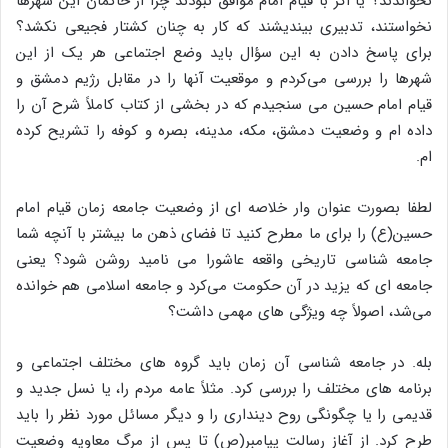
نخواندند؟ یا اگر با قیام امام موافق نبودند چرا از حاکمان این شهرها
نخواستند، تدبیری بیندیشند که کار به چنان کشتار فجیعی نکشد؟
برای پاسخ دادن به این سؤال باید وضع اجتماعی هر یک از این
شهرها را بررسی می‌کردم و موقعیت آنها را در مقابل رژیم دمشق و
قیام امام حسین می سنجیدم که در بخشی از کتاب کاملاً شرح آن را
داده ام و وضعیت دمشق، مکه، مدینه، بصره و کوفه را تشریح کرده
ام.
لطفا بصورت عنوان وار خلاصه ای از وضعیت جامعه زمان قیام امام
حسین(ع) را برای ما مطرح کنید تا فضای ذهن ما بیشتر با آنچه شما
جامعه شناسی تاریخی واقعه عاشورا می نامید روشن شود؟ یعنی
جامعه ای که یزید در آن حکومت می‌کرد و جامعه اسلامی هم خوانده
می‌شد، اصولاً چه ویژگی های مهمی داشت؟
بله. در جامعه شناسی آن زمان باید گروه های مختلف اجتماعی و
برنامه های مختلف را بررسی کرد. مثلاً عامه مردم را، یا نسل جدید و
قدیمی را یا چگونگی روح دینداری را و دیگر مسائل مورد نظر را باید
طرح کرد. از آغاز رسالت پیامبر(ص) تا پس از مرگ معاویه وضعیت