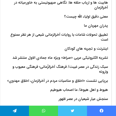
هابیت ها و ارباب حلقه ها: نگاهی صهیونیستی به خاورمیانه در
آخرالزمان
معنی دقیق اولیاء الله چیست؟
پدران مهربان ما
تطبیق تحولات شامات با روایات آخرالزمانی شیعی از هر نظر ممنوع
است
اینترنت و تجربه های کودکان
نشریه الکترونیکی عربی «صراط» ویژه ماه جمادی الاول منتشر شد
سبک زندگی در عصر غیبت/ فرهنگ آخرالزّمانی؛ فرهنگی معیوب و
وارونه
برپایی نشست «اخلاق و مناسبات مردم در آخرالزمان، اخلاق مهدوی»
هبوط و اهل هبوط/ ما اصحاب هبوطیم
سنجش عیار شیعیان در عصر ظهور
«سنجش عیار شیعیان در عرصه ظهور»
فیس بوک
توییتر
واتس آپ
تلگرام