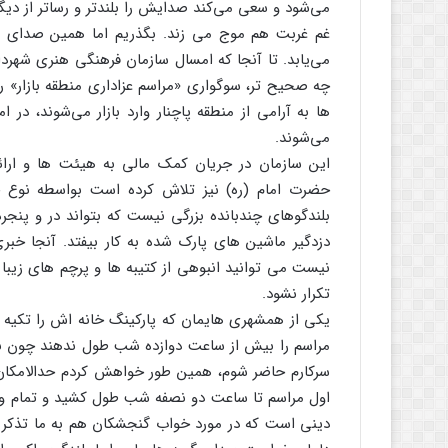
می‌شود و سعی می‌کند صدایش را بلندتر و رساتر از د
غم غربت هم موج می زند. بگذریم اما همین صدای بلن
می‌یابد. تا آنجا که امسال سازمان فرهنگی هنری شهردا
چه صحیح تر، سوگواری «مراسم عزاداری منطقه بازار» ر
ها به آرامی از منطقه پاچنار وارد بازار می‌شوند، در 
می‌شوند.
این سازمان در جریان کمک مالی به هیئت ها و ارا
حضرت امام (ره) نیز تلاش کرده است بواسطه نوع 
بلندگوهای چندبانده بزرگی نیست که بتواند در و پنجره
دزدگیر ماشین های پارک شده به کار بیفتد. آنجا خب
نیست می توانید انبوهی از کتیبه ها و پرچم های زیبا 
تکرار نشود.
یکی از همشهری هایمان که پارکینگ خانه اش را تکیه ک
مراسم را بیش از ساعت دوازده شب طول ندهند چون باید 
سرکارم حاضر شوم، همین طور خواهش کردم حدالامکا
اول مراسم تا ساعت دو نصفه شب طول کشید و تمام وقت
دینی است که در مورد خواب گنجشکان هم به ما تذکر 