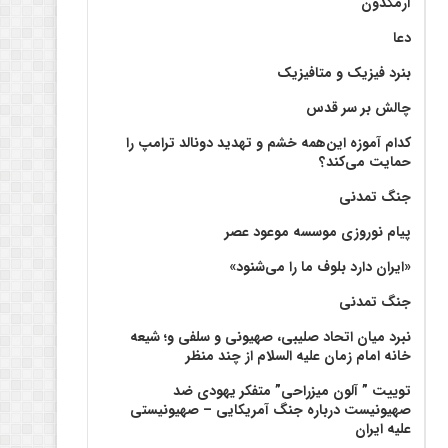
آرمگدون
دعا
بنرد فیزیک و متافیزیک
چالش بر سر قدس
کدام آموزه این‌همه خشم و تهدید دونالد ترامپ را
حمایت می‌کند؟
جنگ تمدنی
پیام نوروزی موسسه موعود عصر
«ایران دارد بلوف ما را می‌شنود»
جنگ تمدنی
نبرد میان اتحاد صلیبی، صهیونی و سلفی و؛ شیعه
خانه امام زمان علیه السلام از چند منظر
توییت ” آلون میزراحی” متفکر یهودی ضد
صهیونیست درباره جنگ آمریکایی – صهیونیستی
علیه ایران