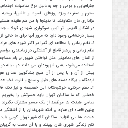
جغرافیایی و بومی و چه به دلیل نوع مناسبات اجتماعی، 
محرم و صفر به ویژه روزهای تاسوعا و عاشورا، روحیه
عزاداری مان متفاوتند. تا بدینجا با من هم عقیده هستید
در اشکال قدیمی تر آیین سوگواری شهدای کربلا ـ جدا ا
بسیار درخشانی وجود دارد که مرور آنها برای ما خالی ا
۱ـ نظم زمانی با مطالعه ای گذرا در اکثر شیوه های عزا
نظم زمانی و پرهیز قاطع از آشفتگی در زمانبندی مراسم
از المان های نمادینی مثل نواختن شیپور بر بام مساجد
استفاده می‌شود، یعنی شهروندان می دانند در میانه دو
پیش از آن و یا پس از آن هیچ بلندگویی صدای هی
ترددگاه و بیگاه دسته های طبل و سنج و فلوت نخواهد 
۲ـ نظم حرکتی، خوشبختانه این خصیصه و نیز نکته قاب
خصلتی که ما ساکنان تهران باید حسرتش را بخوریم. 
تمامی هیئت ها موظفند از یک مسیر مشترک بگذرند و 
چنین قاعده ای علاوه بر آنکه شهروندان را از آشفتگی 
هیئت ها می افزاید. ساکنان کلانشهر تهران گویی باید
کنج زندگی شهری شان ببینند و با آن دست به گریبا