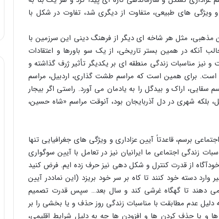
سم عزاداری تشکل و سازماندهی تازه ای پیدا کرد و هر یک بنا به
ا و ویژگی های طبیعی، متفاوت از دیگری شد، تفاوت در شکل با
ن مذهبی، مثل هر شاخه ای دیگر از فرهنگ دینی این سرزمین با
لب آنکه در همین بستر تاریخی، از یک سو باورها و اعتقادات
 نیز مناسبات زندگی منطقه ای بر یکدیگر تأثیر ژرف گذاشته و
ه است. برای همین است که مراسم طشت گذاری، اردبیل، مراسم
سم سقایی، اراک و بیدگل را به یادمان می آورد. راستی اگر بیجار
، بلکه شهری در دل آذربایجان بود، آنوقت مراسم «شاه حسین،
جتماعی برسم، قاعدتاً آیین عزاداری و ویژگی های جغرافیایی تنها
اسبات زندگی اجتماعی ما ایرانیان نیز در تعامل با آیین سوگواری
خودآگاه از قدرت کنترل و شکل دهی نیز حرف زده ایم. فرض کنید
وارد دسته خود کنند تا کاه بر سر خود بریزد (این نماددر آیین
 می دهند تا گهگاه غرشی کند و سال بعد… سپس قدرت تصمیم
 دلیل عدم مطابقت با مناسبات زندگی روز حذف و یا بخشی را بر
 ها و یا حذف کردن ها و افزودن ها چه به دلیل شرایط اقلیمی،