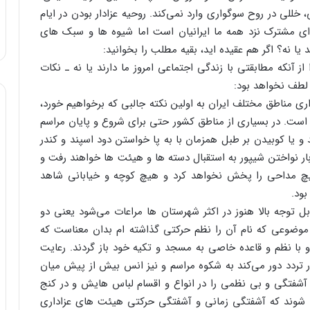
خللی در روح سوگواری وارد نمی‌کند. روحیه عزادار بودن در ایام
 ای مشترک نزد همه ما ایرانیان است اما شیوه ها و سبک های
 یا نه؟ اگر هم عقیده اید، بقیه مطلب را بخوانید:
ز آنکه مطابقتی با زندگی اجتماعی امروز ما دارند یا نه ـ نکات
ز لطف نخواهد بود:
داری مناطق مختلف ایران به اولین نکته جالبی که برخواهیم خورد،
 است. در بسیاری از مناطق کشور حتی برای شروع و پایان مراسم
 و یا کوبیدن بر طبل همزمان با به پا خواستن دود اسپند و کندر
بار نواختن شیپور به استقبال دسته ها و هیئت ها خواهند رفت و
چ مداحی را پخش نخواهد کرد و هیچ کوچه و خیابانی شاهد
بود.
ل توجه بالا هنوز در اکثر شهرستان ها مراعات می‌شود یعنی دو
موضوعی که نام آن را نظم حرکتی گذاشته ام بدان معناست که
با نظم و قاعده خاصی به مسجد و تکیه خود باز گردند. رعایت
در تردد دور می‌کند به شکوه مراسم و نیز انس بیش از پیش میان
 آشفتگی و بی نظمی را در انواع و اقسام لباس هایش و در کنج
ن شوند که آشفتگی زمانی و آشفتگی حرکتی هیئت های عزاداری