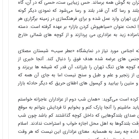
یگران به گوش همه برساند. حس زیبایی ست، حسی که در آن، گاه
د و رسا گاه آن قدر بلند و رسا می‌شود که نمودی دیگر گونه
ری تهران وارد عمل شده و برای فرهنگسازی در زمینه برگزاری هر
ا تحت عنوان «سیاهپوش کردن بازار» بر عهده گرفته است. دسته
امامزاده زید به عزاداری می پردازند و از کوچه های شمالی خارج
ئه اجناس مورد نیاز در نمایشگاه «عطر سیب» شبستان مصلای
جنس های عرضه شده هدف فوق را دنبال کند. آنجا خبری از
 کوچه های تنگ تهران را بلرزاند، آن قدر که شیشه ها بریزند و
ری از زنجیر و علم و طبل و سنج نیست اما به جای آن همه که
و متین را بیابید و کپسول های اطفای حریق که دیگر حادثه بازار
رده است می‌گوید: «همان شب دوم از عزاداران عاجزانه خواستم
ماشینم را آنجا پارک کنم و بخوابم تا فردایش بتوانم به موقع
ن صدای بلندگوهایی که داخل کوچه گذاشتند کم باشد چون شب
 بلندگوها به اهل محل اجازه خواب و استراحت ندادند. اسلام
داده چه رسد به همسایه. معنای عزاداری این نیست که هر وقت