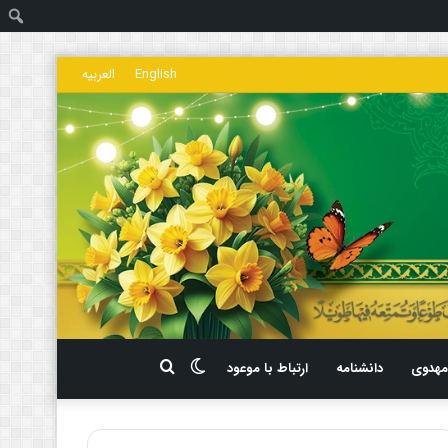
ج
English
العربیه
تغییر
جستجو
هدوی
دانشنامه
ارتباط با موعود
پوسته
برای