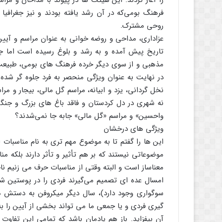
را آغاز کردند. این هیئت ها در پیوند با مداحان و مرا
فرهنگ بومی‌که در آن رشد یافته بودند و نیز جغرافی
روحی مشترک.
عزاداری، مداحی و روضه خوانی به عنوان مراسم و آیی
تاریخ پیش آمده و به رشد و بلوغ رسیده است اما جا
مذهبی و از سوی دیگر خرده فرهنگ های بومی، طبیعت و
در نهایت به عنوان ویژگی منحصر به فرد جلوه گر شد
نخل گردانی، یزد و ابیانه، مراسم گل مالی، بیجار و مرا
نه شهری در دل کردستان و فاقد باغ های بزرگ و جنگل
واحسین» و مراسم «گل مالی» جابه جا نمی‌شدند؟
ویژگی های درخشان
این ها را گفتم تا به موضوع مهم تری به نام مناسبات ا
موضوعاتی نیستند که بر هم تأثیر و تأثر دارند بلکه من
معناساز است و البته وقتی از مناسبات حرف می زنیم نا
امسال عده ای تصمیم می‌گیرند فردی را در پوستین شیر 
سوگواری وجود دارد)، سال دیگر میکروفن به دستش
گیری فردی و یا جمعی ما می تواند بخشی از آیین را به
آن بیفزاید. باز هم یادمان باشد که تمامی این تفاوت