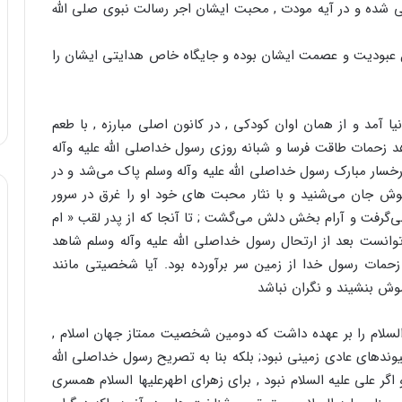
ی شده و در آیه مودت , محبت ایشان اجر رسالت نبوی صلی الله
مال عبودیت و عصمت ایشان بوده و جایگاه خاص هدایتی ایشان را
نیا آمد و از همان اوان کودکی , در کانون اصلی مبارزه , با طعم
زحمات طاقت فرسا و شبانه روزی رسول خداصلی الله علیه وآله
رخسار مبارک رسول خداصلی الله علیه وآله وسلم پاک می‌شد و در
گوش جان می‌شنید و با نثار محبت های خود او را غرق در سرور
ی‌گرفت و آرام بخش دلش می‌گشت ; تا آنجا که از پدر لقب « ام
توانست بعد از ارتحال رسول خداصلی الله علیه وآله وسلم شاهد
زحمات رسول خدا از زمین سر برآورده بود. آیا شخصیتی مانند
موش بنشیند و نگران نباشد
السلام را بر عهده داشت که دومین شخصیت ممتاز جهان اسلام ,
یوندهای عادی زمینی نبود; بلکه بنا به تصریح رسول خداصلی الله
اگر علی علیه السلام نبود , برای زهرای اطهرعلیها السلام همسری