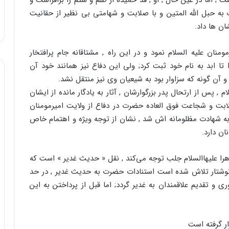
ما در عین حال , او , قد خمیده از ظلم و ستم را برافراشت و
ه حبل الله المتین و با صلابت و شهامتی بی نظیر از حقانیت
ان ها داد.
مومنان علیه السلام نمود و در این راه , مشتاقانه جام پرافتخار
تا ابد به نام خود ثبت کرد; ولی این دفاع نیز همانند خود آن
 و آن گونه که سزاوار بود به شیعیان وی نیز منتقل نشد.
, پس از ارتحال پدر بزرگوارشان , آثار به یادگار مانده از ایشان
لابت و شجاعت فوق العاده حضرت در دفاع از ولایت امیرمومنان
 به شهادت مظلومانه اش شد , نشان از توجه ویژه و اهتمام خاص
ن دارد.
ا علیهاالسلام جلب توجه می‌کند , نقل « حدیث غدیر » است که
وشتار تلاش شده است استنادات حضرت به حدیث غدیر , در حد
 و تقدیم علاقمندان به غدیر گردد; اما قبل از پرداختن به این
ر گرفته است