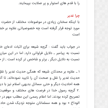
را با قدم های استوار و پر صلابت بپیمایند.
چرا غدیر
با اینکه سخنان زیادی در موضوعات مختلف از حضرت زه
مورد توجه قرار گرفته است چه خصوصیاتی علاوه بر
است
در جواب باید گفت : گرچه شیعه برای اثبات ادعای خو
نسبت به پیامبر ـ دلایل فراوانی دارد; اما در این میا
نسبت به دلایل دیگر , برتر و شاخص تر کرده است ; از ج
۱ ـ علاوه بر محدثان شیعه که همگی حدیث غدیر را نق
حدیث غدیر را نقل و صحت آن را تایید نموده‌اند; تا آ
همه احادیث دیگر و حتی مسائل بدیهی اسلام نیز با دیده
.۲ گرچه رسول خدا در فرصت های مختلف و موقعیت 
تصریح کرده بودند; اما اعلام رسمی این مطلب مهم در « 
الوداع » بود و همه مسلمانان متوجه نزدیک شدن حادثه