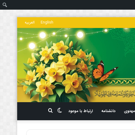
ج
English
العربیه
تغییر
جستجو
هدوی
دانشنامه
ارتباط با موعود
پوسته
برای