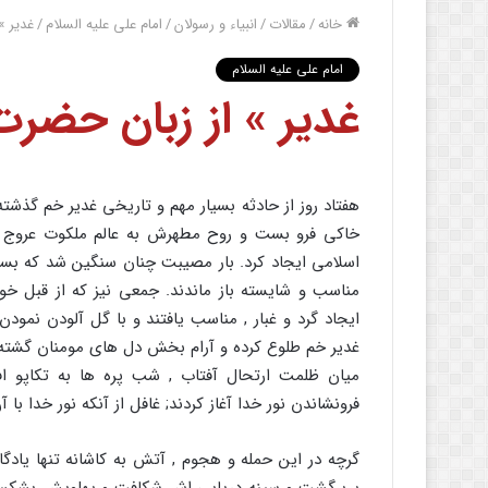
خانه
/
مقالات
/
انبیاء و رسولان
/
امام علی علیه السلام
/
غدیر »
امام علی علیه السلام
غدیر » از زبان حضرت
هفتاد روز از حادثه بسیار مهم و تاریخی غدیر خم گذشته
خاکی فرو بست و روح مطهرش به عالم ملکوت عروج کرد
اسلامی ایجاد کرد. بار مصیبت چنان سنگین شد که بسیا
مناسب و شایسته باز ماندند. جمعی نیز که از قبل خود
ایجاد گرد و غبار , مناسب یافتند و با گل آلودن نمودن
غدیر خم طلوع کرده و آرام بخش دل های مومنان گشته بود 
میان ظلمت ارتحال آفتاب , شب پره ها به تکاپو اف
فرونشاندن نور خدا آغاز کردند; غافل از آنکه نور خدا
گرچه در این حمله و هجوم , آتش به کاشانه تنها یادگ