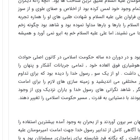
ان علیه السلام عمیق ترین شناخت ها بود. آنچه راکه دیگران
 تمام وجود خود لمس کرده بود از اخلاص و صفای علوی و از سوز
فراوان علی علیه السلام و شهادت طلبی های او را هماره تجربه
السلام را بارها و بارها مداوا نموده بود و شاهد بود چگونه زخم
 می نشیند; اما علی علیه السلام خم به ابرو نمی آورد و همیشه
بود و در دوران ده ساله حکومت اسلامی در کانون اصلی حوادث
وشیاری فوق العاده خود , تمامی جریانات آشکار و پنهان را
 داشت . او از یک سو , رسول خدا را دیده بود که برای تداوم
مختلفی می اندیشید و زمینه سازی های لازم را برای امامت
یگر , شاهد نگرانی های رسول خدا و یاران نزدیک وی از وجود
دند با دستیابی به قدرت , مسیر حکومت اسلامی را تغییر دهند.
ن سر برون آوردند و از بحران به وجود آمده بیشترین استفاده را
با آگاهی کامل از تدابیر رسول خدا جهت امامت امیرمومنان علیه
شت , که یگانه فرد شایسته برای زمامداری مسلمانان بود و با