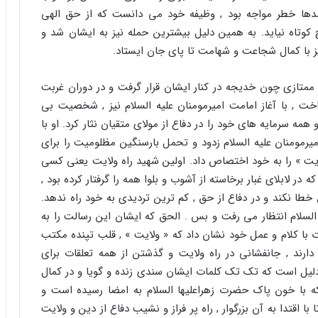
صدها خطر مواجه بود , وظیفه خود می دانست که از حق الهی
یچ کوتاه نیاید. به همین دلیل بیشترین حمله نیز به ایشان شد و
 با کمال شجاعت و شهامت تا پای جان ایستاد.
 ممتازی چون خدیجه در کنار ایشان قرار گرفت و در دوران غربت
خت , با آغاز امامت امیرمومنان علیه السلام نیز , شخصیت بی
مه سرمایه های خود را در دفاع از مولای متقیان نثار کرد. او با
یرمومنان علیه السلام زدود و تحمل بارسنگین مظلومیت را برای
ایت » را به خود اختصاص داد. اولین شهید راه ولایت یعنی کسی
 در لابلای غبار برخاسته از آشوب و بلوا همه را گرفتار کرده بود ,
ا نکند و در دفاع از حق , کم ترین تردیدی به خود راه ندهد.
السلام انتظار می رفت و بس . الحق که ایشان این رسالت را به
با کلام و عمل خود نشان داد که « ولایت » , قلب تپنده مکتب
ند , جانفشانی در راه ولایت و گذشتن از همه تعلقات برای
دلیل است که تک تک کلمات ایشان سندی زنده و گویا و در کمال
ه با خون پاک حضرت زهراعلیها السلام به امضا رسیده است و
ا اقتدا به آن بزرگوار , راه پر فراز و نشیب دفاع از دین و ولایت