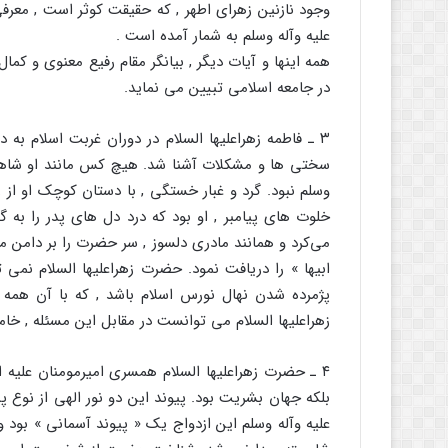
وجود نازنین زهرای اطهر , که حقیقت کوثر است , معرف
علیه وآله وسلم به شمار آمده است .
همه اینها و آیات دیگر , بیانگر مقام رفیع معنوی و ک
در جامعه اسلامی تبیین می نماید.
۳ ـ فاطمه زهراعلیها السلام در دوران غربت اسلام به د
سختی ها و مشکلات آشنا شد. هیچ کس مانند او شاهد 
وسلم نبود. گرد و غبار خستگی , با دستان کوچک او از 
خلوت های پیامبر , او بود که درد دل های پدر را به 
می‌کرد و همانند مادری دلسوز , سر حضرت را بر دامن م
ابیها » را دریافت نمود. حضرت زهراعلیها السلام نمی 
پژمرده شدن نهال نورس اسلام باشد , که با آن همه 
زهراعلیها السلام می توانست در مقابل این مسئله , خا
۴ ـ حضرت زهراعلیها السلام همسری امیرمومنان علیه 
بلکه جهان بشریت بود. پیوند این دو نور الهی از نوع پ
علیه وآله وسلم این ازدواج یک « پیوند آسمانی » بود و 