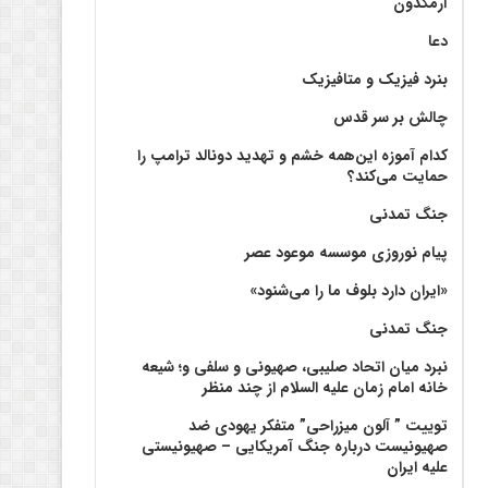
آرمگدون
دعا
بنرد فیزیک و متافیزیک
چالش بر سر قدس
کدام آموزه این‌همه خشم و تهدید دونالد ترامپ را
حمایت می‌کند؟
جنگ تمدنی
پیام نوروزی موسسه موعود عصر
«ایران دارد بلوف ما را می‌شنود»
جنگ تمدنی
نبرد میان اتحاد صلیبی، صهیونی و سلفی و؛ شیعه
خانه امام زمان علیه السلام از چند منظر
توییت ” آلون میزراحی” متفکر یهودی ضد
صهیونیست درباره جنگ آمریکایی – صهیونیستی
علیه ایران