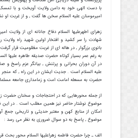
پرپرگشت و سینه دریایی اش شکافت و پهلویش بشکست ; ا
با دست الهی خود به دامن ولایت آویخت و با تمسک ب
امیرمومنان علیه السلام سخن ها گفت , و از غربت او نش
زهرای اطهرعلیها السلام دفاع جانانه ای از ولایت امیر
شهادت را سر کشید و افتخار اولین شهید راه ولایت را 
بانوی بزرگوار , در هاله ای از غربت مظلومیت قرار گرفت
به رغم عمر بسیار کوتاه حضرت صدیقه طاهره علیها السلام 
در آن دوران بحرانی و پرتنش , بیانگر عزم راسخ و ص
علیه السلام است . جدیت ایشان در این راه , که منجر
حضرت به مسعله امامت امت و زمامداری جامعه مسلمانا
از جمله محورهایی که در احتجاجات و سخنان حضرت زهر
موضوع نوشتار حاضر نیز همین مطلب است . در این ن
امکان از منابع کهن و معتبر حدیثی و تاریخی جمع آوری
موضوع , پاسخ به دو سوال ضروری به نظر می رسد :
الف ـ چرا حضرت فاطمه زهراعلیها السلام محور بحث قرا