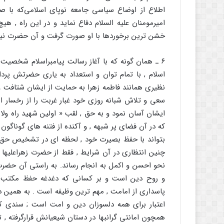
اطلاع از اوضاع سیاسی جامعه نوپای اسلامی‌که با 
امیرمومنان علیه السلام دفاع نماید و در این راه , ه
خشن ترین برخوردها با او صورت گرفت و آن حضرت نیز
۶ ـ همان گونه که با آغاز رسالت پیامبراسلام شخصیت
اسلام , با تمام توان و استعداد به یاری حضرتش پردا
نظیری همانند فاطمه زهرا به حمایت از ایشان شتافت و ه
سعی و تلاش شبانه روزی خود غبار غربت را از رخسار ام
ایشان آسان نمود و به حق , لقب « اولین شهید راه ول
که در آن فضای پر شبهه , و آکنده از فتنه های گوناگون که
بتواند با حفظ بصیرت خود , لحظه ای در تشخیص حق خط
چنین انتظاری در آن شرایط , فقط از حضرت زهراعلیها 
نحو احسن و اکمل به انجام رساند. به راستی آن حضرت 
و روح دین است و بر کسانی که دغدغه حفظ مکتب دار
پاسداری از امامت , مهم ترین وظیفه است . به همین 
اعتبار برای همه دلسوزان دین و امت است ; سندی ک
همچون امانتی گرانبها در دستان شیعیانش قرارگرفته , تا ب