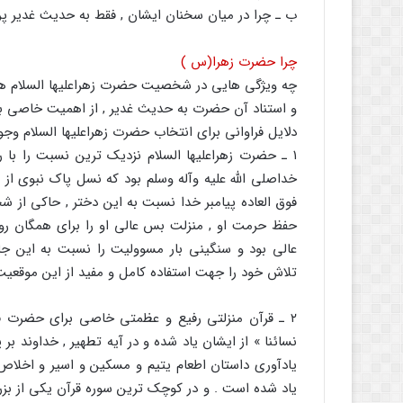
ب ـ چرا در میان سخنان ایشان , فقط به حدیث غدیر پ
چرا حضرت زهرا(س )
چه ویژگی هایی در شخصیت حضرت زهراعلیها السلام 
و استناد آن حضرت به حدیث غدیر , از اهمیت خاصی برخو
دلایل فراوانی برای انتخاب حضرت زهراعلیها السلام وجود 
۱ ـ حضرت زهراعلیها السلام نزدیک ترین نسبت را با 
خداصلی الله علیه وآله وسلم بود که نسل پاک نبوی از ط
فوق العاده پیامبر خدا نسبت به این دختر , حاکی از ش
حفظ حرمت او , منزلت بس عالی او را برای همگان ر
عالی بود و سنگینی بار مسوولیت را نسبت به این ج
تلاش خود را جهت استفاده کامل و مفید از این موقعیت 
۲ ـ قرآن منزلتی رفیع و عظمتی خاصی برای حضرت فاطم
نسائنا » از ایشان یاد شده و در آیه تطهیر , خداوند ب
یادآوری داستان اطعام یتیم و مسکین و اسیر و اخلاص
یاد شده است . و در کوچک ترین سوره قرآن یکی از بزر