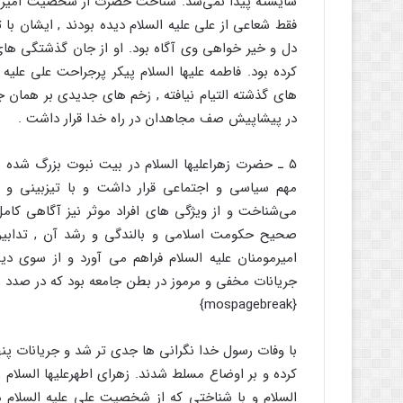
شایسته پیدا نمی‌شد. شناخت حضرت از شخصیت امیرمومن
فقط شعاعی از علی علیه السلام دیده بودند , ایشان با
دل و خیر خواهی وی آگاه بود. او از جان گذشتگی های 
کرده بود. فاطمه علیها السلام پیکر پرجراحت علی علیه 
های گذشته التیام نیافته , زخم های جدیدی بر همان جا
در پیشاپیش صف مجاهدان در راه خدا قرار داشت .
۵ ـ حضرت زهراعلیها السلام در بیت نبوت بزرگ شده 
مهم سیاسی و اجتماعی قرار داشت و با تیزبینی و ه
می‌شناخت و از ویژگی های افراد موثر نیز آگاهی کامل
صحیح حکومت اسلامی و بالندگی و رشد آن , تدابیر 
امیرمومنان علیه السلام فراهم می آورد و از سوی د
جریانات مخفی و مرموز در بطن جامعه بود که در صدد بو
{mospagebreak}
با وفات رسول خدا نگرانی ها جدی تر شد و جریانات پنها
کرده و بر اوضاع مسلط شدند. زهرای اطهرعلیها السلام 
السلام و با شناختی که از شخصیت علی علیه السلام دا