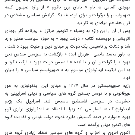
یهودی آلمانی به نام « ناتان برن بائوم » از واژه صهیون کلمه
صهیونیسم را برگرفت و برای توصیف یک گرایش سیاسی مشخص در
قرن هفدهم میلادی به کار برد.
پس از آن , این واژه به وسیله « تئودور هرتزل » روزنامه گار یهودی
اتریشی و نویسنده کتاب « دولت یهود » به حوزه سیاست عملی وارد
شد و دلالت بر تاسیس یک دولت بر مبنای دین و ملیت یهود داشت .
به باور محمد ماضی , هرتزل ایده « بازگشت به سرزمین مقدس دین
یهود » را گرفت و آن را با ایده « تاسیس دولت یهود » ترکیب کرد و
به این ترتیب ایدئولوژی موسوم به « صهیونیسم سیاسی » را بنیان
نهاد.
رژیم صهیونیستی در سال ۱۳۲۷ بر مبنای این ایدئولوژی به طور
غیرقانونی و با توسل جستن گروه های سیاسی و دینی اسراییلی به
خشونت در سرزمین فلسطین تاسیس شد. اسراییل یک رژیم
ایدئولوژیک به شمار می آید زیرا با اعتقاد به ایدئولوژی برتری قوم
یهود همواره در صدد گسترش دایره قدرت دولت قومی و تقویت گروه
های تندرو دینی برآمده است .
اکنون افزون بر احزاب و گروه های سیاسی تعداد زیادی گروه های