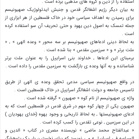
استفاده را از دین و گروه های مذهبی برده است .
به بیان دیگر رژیم اشغالگر قدس و جنبش ایدئولوژیک صهیونیسم
برای رسیدن به اهداف سیاسی خود در خاک فلسطین از هر ابزاری از
جمله تمسک به اصول دین یهود و حتی تحریف آن سو استفاده کرده
است .
به لحاظ دینی ادعاهای صهیونیسم بر سه محور « وعده الهی » , «
ملت برتر » و « سرزمین مقدس » بنا شده است .
برمبنای این ادعاها , خداوند بنی اسراییل را به عنوان ملت برتر
شناسانده و به آنها وعده ی بازگشت به سرزمین مقدس را داده است .
در واقع صهیونیسم سیاسی مدعی تحقق وعده ی الهی از طریق
تاسیس جامعه و دولت اشغالگر اسراییل در خاک فلسطین است .
واژه ی صهیونیسم از نام کوه « صهیون » گرفته شده است .
صهیون یکی از چهار کوه مهم در شرق قدس در فلسطین است که به
ادعای صهیونیستها , به لحاظ تاریخی و وجود یهوه (خدای یهودیان )
در این سرزمین , نوعی تقدس را کسب کرده است .
« عبدالفتاح محمد ماضی » نویسنده مصری در کتاب « الدین و
السیاسه فی اسراییل » می نویسد که برای نخستین بار یک پژوهشگر