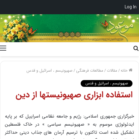
Log In
جستجو
برای
خانه
/
مقالات
/
مطالعات فرهنگی
/
صهیونیسم ، اسرائیل و قدس
صهیونیسم ، اسرائیل و قدس
استفاده ابزاری صهیونیستها از دین
خبرگزاری جمهوری اسلامی: رژیم و جامعه نظامی اسراییل که بر پایه
ایدئولوژی موسوم به « صهیونیسم سیاسی » در خاک فلسطین
تشکیل شده است تاکنون با ترسیم آرمان های جذاب دینی حداکثر