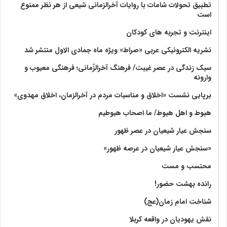
تطبیق تحولات شامات با روایات آخرالزمانی شیعی از هر نظر ممنوع
است
اینترنت و تجربه های کودکان
نشریه الکترونیکی عربی «صراط» ویژه ماه جمادی الاول منتشر شد
سبک زندگی در عصر غیبت/ فرهنگ آخرالزّمانی؛ فرهنگی معیوب و
وارونه
برپایی نشست «اخلاق و مناسبات مردم در آخرالزمان، اخلاق مهدوی»
هبوط و اهل هبوط/ ما اصحاب هبوطیم
سنجش عیار شیعیان در عصر ظهور
«سنجش عیار شیعیان در عرصه ظهور»
محتسب و مست
رانده بهشت‌ حضور!
شناخت امام زمان(عج)
نقش یهودیان در واقعه کربلا