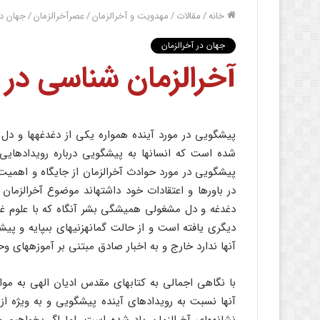
خانه
/
مقالات
/
مهدویت و آخرالزمان
/
عصرآخرالزمان
/
جهان در
جهان در آخرالزمان
آخرالزمان شناسى در آ
پیشگویى در مورد آینده همواره یکى از دغدغه‏ها و دل
شده است که انسانها به پیشگویى درباره رویدادهایى بپ
پیشگویى در مورد حوادث آخرالزمان از جایگاه و اهمیت 
در باورها و اعتقادات خود داشته‏اند موضوع آخرالزمان 
دغدغه و دل مشغولى همیشگى بشر آنگاه که با علوم غیب
دیگرى یافته است و از حالت گمانه‏زنیهاى بى‏پایه و پ
آنها ندارد خارج و به اخبار صادق مبتنى بر آموزه‏هاى 
با نگاهى اجمالى به کتابهاى مقدس ادیان الهى به موارد
آنها نسبت به رویدادهاى آینده پیشگویى و به ویژه