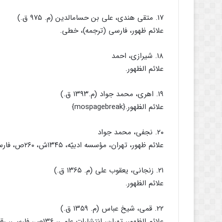
۱۷. متقى هندى، على بن حسام‏الدین (م. ۹۷۵ ق.)
علائم ظهور، فارسى (ترجمه)، خطى.
۱۸. شیرازى، احمد
علائم الظهور.
۱۹. اهرى، محمد جواد (م.۱۳۹۳ ق.)
علائم الظهور.{mospagebreak}
۲۰. نجفى، محمد جواد
علائم ظهور، تهران، مؤسسه ادبیّه، ۱۳۴۵ش، ۲۶۰ص، فارسى، رقعى.
۲۱. زنجانى، یعقوب على (م. ۱۳۶۵ ق.)
علائم الظهور.
۲۲. قمى، شیخ عباس (م. ۱۳۵۹ ق.)
علائم الظهور، تهران، انتشارات علمى، ۱۳۶ص، فارسى، رقعى.