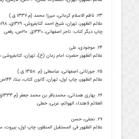
۲۳. ناظم الاسلام کرمانى، میرزا محمد (م.۱۳۳۷ ق.)
علائم الظهور، تهران، شیخ احمد کتابفروش، ۱۳۲۹ق، ۱۹۸ص، رقعى، چاپ سنگى.
چاپ دیگر کتاب: تاجر اصفهانى، ۱۳۳۰ق. ۲۱۰ص، رقعى.
۲۴. موجودى، على
علائم الظهور حضرت امام زمان (ع)، تهران، کتابفروشى موجودى، بى‏تا، ۴۴
۲۵. جورتانى اصفهانى، عباسعلى (م. ۱۳۵۸ ق.)
علائم الظهور، چاپ اول، تهران، کانون کتاب، بى‏تا، ۱۴۴ص، فارسى، رقعى.
۲۶. بهارى همدانى، محمدباقر بن محمد جعفر (م.۱۳۳۳ق.)
العلائم لاهتداء الهوائم، عربى، خطى.
۲۷. نجفى، حسن
علائم الظهور فى المستقبل المنظور، چاپ اول، بیروت، مؤسسه البلاغ، ۱۴۲۲ق، ۰