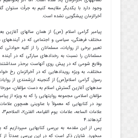
نشانه‏هاى آخرالزمان یاد شده است. اما اگر بخواهیم م
وجود دارد با یکدیگر مقایسه کنیم به جرأت مى‏توان گف
آخرالزمان پیشگویى نشده است.
پیامبر گرامى اسلام (ص) از همان سالهاى آغازین 
مختلف فرهنگى، سیاسى و اجتماعى که در آینده‏هاى دو
مسلمانان را نسبت به رخدادهاى مبارکى که در آینده ر
وقایع شومى که در پیش روى آنهاست برحذر مى‏داشتند.
مختلف، به ویژه رویدادهایى که در آخرالزمان رخ خو
رسول گرامى اسلام(ص) از گنجینه ارزشمندى از روایات 
سده‏هاى آغازین گسترش اسلام به دست مؤلفان، مورخان 
مؤلفان اسلامى مجموعه روایتهایى را که به ویژه از پی
بود در کتابهایى که معمولاً با عناوینى همچون علامات
علا
کرده‏اند.۴
پس از این مقدمه به بررسى کتابهایى مى‏پردازیم که 
مى‏خورد. شایان ذکر است که در این بررسى عمدتاً از ک