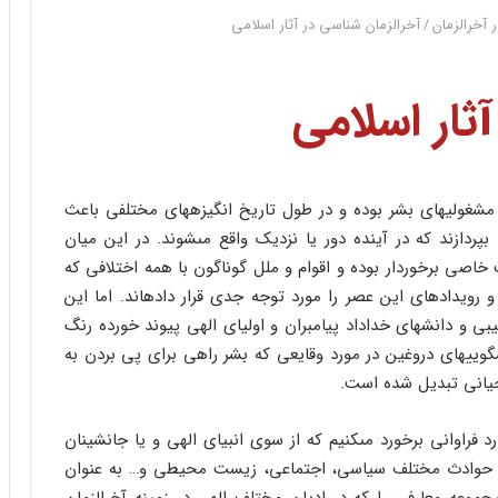
 آخرالزمان
/
آخرالزمان شناسى در آثار اسلامى
ثار اسلامى
 مشغولیهاى بشر بوده و در طول تاریخ انگیزه‏هاى مختلفى باعث
ردازند که در آینده دور یا نزدیک واقع مى‏شوند. در این میان
خاصى برخوردار بوده و اقوام و ملل گوناگون با همه اختلافى که
و رویدادهاى این عصر را مورد توجه جدى قرار داده‏اند. اما این
ى و دانشهاى خداداد پیامبران و اولیاى الهى پیوند خورده رنگ
یشگوییهاى دروغین در مورد وقایعى که بشر راهى براى پى بردن به
وحیانى تبدیل شده است.
 فراوانى برخورد مى‏کنیم که از سوى انبیاى الهى و یا جانشینان
 از حوادث مختلف سیاسى، اجتماعى، زیست محیطى و… به عنوان