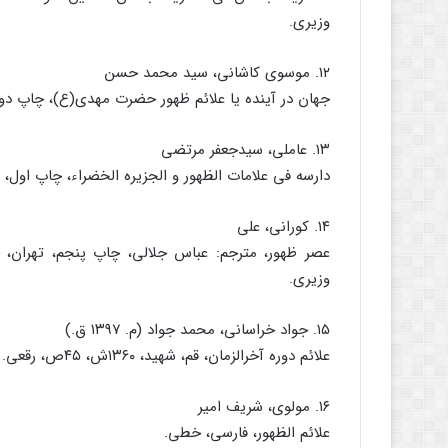
وزیرى.
۱۲. موسوى کاشانى، سید محمد حسن
جهان در آینده یا علائم ظهور حضرت مهدى(ع)، چاپ دوم، بى‏جا، مؤلف، ۱۳۷۲ش،
۱۳. عاملى، سیدجعفر مرتضى
دارسه فى علامات الظهور و الجزیره الخضراء، چاپ اول، قم، منتدى جبل عامل
۱۴. کورانى، على
وزیرى.
۱۵. جواد خراسانى، محمد جواد (م. ۱۳۹۷ ق.)
علائم دوره آخرالزمان، قم، شهید، ۱۳۶۰ش، ۴۵ص، رقعى.
۱۶. مولوى، شریف امیر
علائم الظهور، فارسى، خطى.