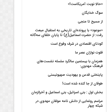
«حالا نوبت آمریکاست!»
سوگ خدایگان
از مسیح تا منجی
«موعود» با پرونده‌ای تاریخی به استقبال مبعث
رفت: از حضرت اسماعیل(ع) تا پایان خلفای سه‌گانه
کودتای اقتصادی در شرف وقوع است
فلوت نوازان عصر ما
همزمان با بیستمین سالگرد سلسله نشست‌های
فرهنگ مهدوی:‌
پایتختی قدس و یهودیت صهیونیستی
طوفان از جا کنده شده است!
بخش اول : بنی اسرائیل، بنی اسماعیل و آخرالزمان
مراسم رونمایی از دانش نامه مولفان مهدوی در
شبکه چهار