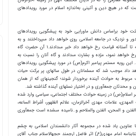
جموعه معارفى را که در ادیان مختلف الهى در زمینه آخرالزمان
ت که در هیچ دین و آئینى به‌اندازه اسلام در مورد رویدادهاى
بعثت خود براساس دانش ماورایى خود به پیشگویى رویدادهاى
ر و نزدیک در جامعه اسلامى روى خواهد داد مى‏پرداختند و به
تعبیر برخى از روایات، مسلمانان را از کلیه حوادثى که تا آستانه قیامت رخ خواهد داد خبر مى‏دادند.۱ آن حضرت گاه
خ خواهد نمود، مژده و بشارت مى‏دادند و گاه آنان را نسبت به
 این رویه مستمر پیامبر اکرم(ص) در مورد پیشگویى رویدادهاى
اهد داد موجب شد که مسلمانان در طول سالهاى پر برکت حیات
مربوط به حوادث آینده برخوردار شوند؛ گنجینه‏اى که از همان
و محدثان جمع‏آورى و در اختیار نسلهاى آینده گذاشته شد.
امبر اسلام(ص) در زمینه حوادث مختلف اجتماعى، سیاسى وارد شده
 المهدى، علامات مهدى آخرالزمان، علائم الظهور، أشراط الساعه،
مات الساعه، علامات یوم القیامه، الفتن۲، الملاحم۳، الفتن و المحن، الفتن والملاحم و…نامیده مى‏شده است جمع‏آورى
با عناوین یاد شده در مجموعه آثار دانشمندان اسلامى به چشم
تابنامه امام مهدى(ع) اثر فاضل ارجمند حجهالاسلام جناب آقاى