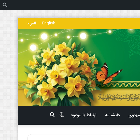
ج
English
العربیه
تغییر
جستجو
هدوی
دانشنامه
ارتباط با موعود
پوسته
برای