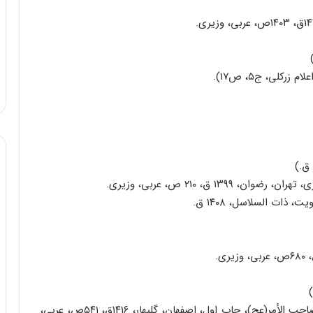
کلى، ج۵، ص۱۷).
۱ ق، ۲۱۰ ص، عربى، وزیرى.
التشریف بالمنن فى التعریف بالفتن، تحقیق: مؤسسه صاحب الأمر(عج)، چاپ اول، اصفهان، گلبهار، ۱۴۱۶ق، ۵۴۱ص، عربى،