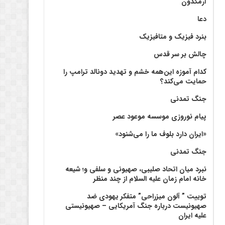
آرمگدون
دعا
بنرد فیزیک و متافیزیک
چالش بر سر قدس
کدام آموزه این‌همه خشم و تهدید دونالد ترامپ را
حمایت می‌کند؟
جنگ تمدنی
پیام نوروزی موسسه موعود عصر
«ایران دارد بلوف ما را می‌شنود»
جنگ تمدنی
نبرد میان اتحاد صلیبی، صهیونی و سلفی و؛ شیعه
خانه امام زمان علیه السلام از چند منظر
توییت ” آلون میزراحی” متفکر یهودی ضد
صهیونیست درباره جنگ آمریکایی – صهیونیستی
علیه ایران