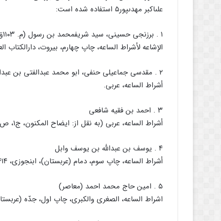
على‏اکبر مهدى‏پور۵ استفاده شده است:
۱ . برزنجى حسینى، سید شریف‏محمد بن رسول (م. ۱۱۰۳ق.)
الإشاعه لأشراط الساعه، چاپ چهارم، بیروت، دارالکتاب العلمیه، بى‏تا، ۲۰۰
۲ . مقدسى جماعیلى حنفى، ابو محمد عبدالفتى بن عبدالواحد (م.۶۰۰ق.)
أشراط الساعه، عربى.
۳ . احمد بن فقیه شافعى
أشراط الساعه، عربى (به نقل از: ایضاح المکنون، ج۱، ص۸۶).
۴ . یوسف بن عبداللَّه بن یوسف وابل
أشراط الساعه، چاپ سوم، دمام (عربستان)، ابن‏جوزى، ۱۴۱۴ق، ۴۸۴ص، عربى، وزیرى.
۵ . امین حاج محمد احمد (معاصر)
اشراط الساعه، الصغرى والکبرى، چاپ اول، جدّه (عربستان)، دارالمطبوعات، ۲