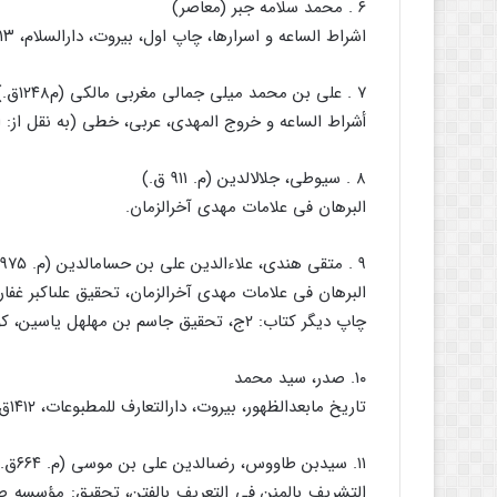
۶ . محمد سلامه جبر (معاصر)
اشراط الساعه و اسرارها، چاپ اول، بیروت، دارالسلام، ۱۴۱۳ق، ۱۴۰۳ص، عربى، وزیرى.
۷ . على بن محمد میلى جمالى مغربى مالکى (م۱۲۴۸ق.)
أشراط الساعه و خروج المهدى، عربى، خطى (به نقل از: اعلام زر
۸ . سیوطى، جلال‏الدین (م. ۹۱۱ ق.)
البرهان فى علامات مهدى آخرالزمان.
۹ . متقى هندى، علاءالدین على بن حسام‏الدین (م. ۹۷۵ ق.)
البرهان فى علامات مهدى آخرالزمان، تحقیق على‏اکبر غفارى، تهران، رضوان، ۳۹۹
چاپ دیگر کتاب: ۲ج، تحقیق جاسم بن مهلهل یاسین، کویت، ذات السلاسل، ۱۴۰۸ ق.
۱۰. صدر، سید محمد
تاریخ مابعدالظهور، بیروت، دارالتعارف للمطبوعات، ۱۴۱۲ق، ۶۸۰ص، عربى، وزیرى.
۱۱. سیدبن طاووس، رضى‏الدین على بن موسى (م. ۶۶۴ق.)