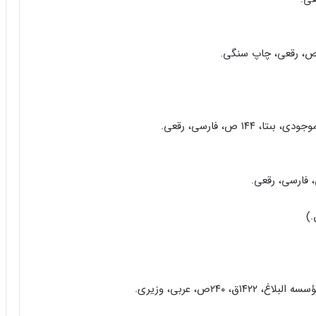
۱ ص، فارسى، رقعى.
۲۴ص، عربى، وزیرى.