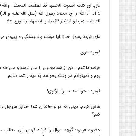
قال: ان کنت اقصرت الخطبه قد اعظمت المسئله، والله ل
لا اله الا الله و ان محمدارسول الله (صل الله علیه و اله) 
التسلیم لامرنا،و انتظار قائمنا، و الاجتهاد و الورع .»6
«ای فرزند رسول خدا! آیا مودت و دلبستگی و پیروی مرا
فرمود :آری
عرضه داشتم : من از شمامطلبی را می پرسم و می خواهم
روم و نمیتوانم هر وقت بخواهم به دیدار شما بیایم .
فرمود : خواسته ات را بازگوی!
عرض کردم: دینی که تو و خاندان شما خدای عزوجل رابا آ
کنم؟
حضرت فرمود: گرچه سوال را کوتاه کردی ولی مطلب مهمی