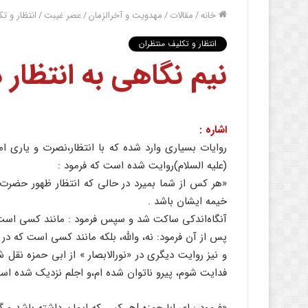
خانه
/
مقالات
/
مهدویت و آخرالزمان
/
عصر غیبت
/
انتظار و ت
انتظار و تکلیف منتظران
نیم نگاهی به انتظار د
اشاره :
روایات بسیاری وارد شده که با انتظار،‌نصرت و یاری ا
(علیه السلام)روایت شده است که فرمود :
«هر کس از شما بمیرد در حالی که انتظار ظهور حضرت 
خیمه ایشان باشد .
آنگاه‌اندکی ساکت شد و سپس فرمود : مانند کسی است ک
پس از آن فرمود: نه، والله، بلکه مانند کسی است که در 
و نیز روایت دیگری در «نورالابصار » از ابی حمزه نقل
فدایت شوم، پیرو ناتوان شده ام،‌و اجلم نزدیک شده اس