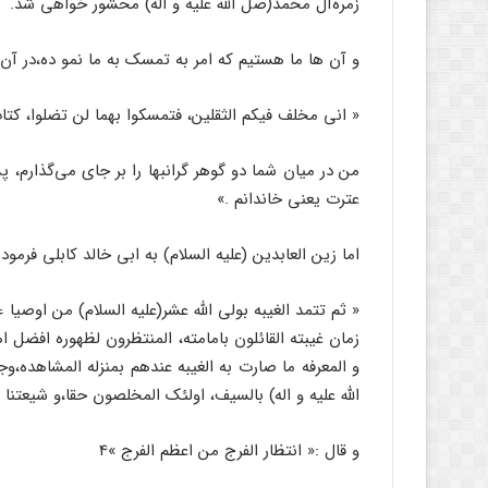
زمره‌آل محمد(صل الله علیه و اله) محشور خواهی شد.
و آن ها ما هستیم که امر به تمسک به ما نمو ده،‌در آن 
« انی مخلف فیکم الثقلین، فتمسکوا بهما لن تضلوا، کتا
من در میان شما دو گوهر گرانبها را بر جای می‌گذارم،
عترت یعنی خاندانم .»
اما زین العابدین (علیه السلام)‌ به ابی خالد کابلی فرمود:
« ثم تتمد الغیبه بولی الله عشر(علیه السلام) من اوصیا ء 
زمان غیبته القائلون بامامته، المنتظرون لظهوره افضل اه
و المعرفه ما صارت به الغیبه عندهم بمنزله المشاهده،‌
الله علیه و اله) بالسیف، اولئک المخلصون حقا،و شیعتنا صد
و قال :« انتظار الفرج من اعظم الفرج »4