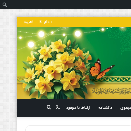
ج
English
العربیه
تغییر
جستجو
هدوی
دانشنامه
ارتباط با موعود
پوسته
برای