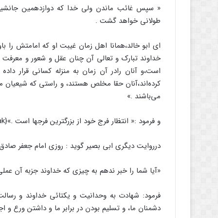
« سپس غائب ماندن ولی خدا که دوازدهمین جانشین رس
طولانی خواهد گشت .
ای ابو خالد،‌همانا اهل زمان غیبت او که امامتش را باور
خداوند تبارک و تعالی آن چنان عقل و شعور و معرفت ب
است،و آنان رادر آن زمان به منزله‌ کسانی قرار داده
کرده‌اند،‌آنان حقا مخلص هستند، و راستی که شیعیان م
می‌باشند .»
و فرمود :« انتظار فرج خود از بزرگترین فرجها است .»{mospagebreak}
درروایت دیگری ابی بصیر گوید : روزی امام جعفر صادق (
«آیا شما را خبر ندهم به چیزی که خداوند جزبه آن عملی ر
فرمود: شهادت به وحدانیت و یکتائی خداوند و رسالت پی
دشمنان ما، و تسلیم بودن در برابر ما و داشتن ورع و اجت