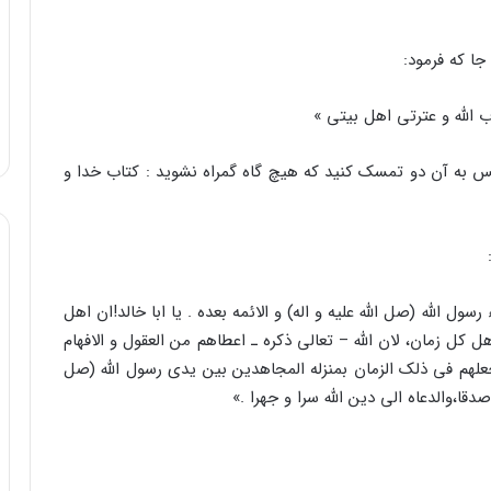
جا که فرمود:
ب الله و عترتی اهل بیتی »
 پس به آن دو تمسک کنید که هیچ گاه گمراه نشوید : کتاب خدا و
رسول الله (صل الله علیه و اله) و الائمه بعده . یا ابا خالد!ان اهل
ل کل زمان، لان الله – تعالی ذکره ـ اعطاهم من العقول و الافهام
وجعلهم فی ذلک الزمان بمنزله المجاهدین بین یدی رسول الله (صل
قا،‌والدعاه الی دین الله سرا و جهرا .»