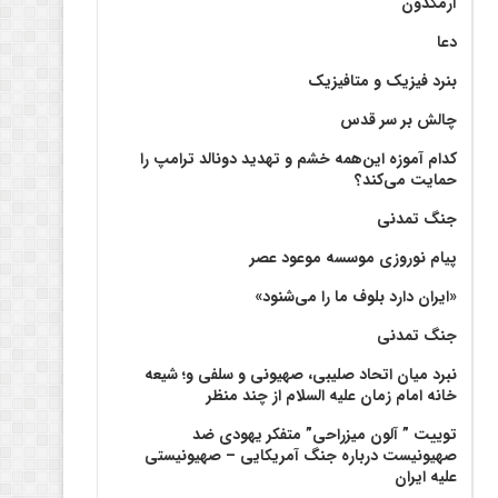
آرمگدون
دعا
بنرد فیزیک و متافیزیک
چالش بر سر قدس
کدام آموزه این‌همه خشم و تهدید دونالد ترامپ را
حمایت می‌کند؟
جنگ تمدنی
پیام نوروزی موسسه موعود عصر
«ایران دارد بلوف ما را می‌شنود»
جنگ تمدنی
نبرد میان اتحاد صلیبی، صهیونی و سلفی و؛ شیعه
خانه امام زمان علیه السلام از چند منظر
توییت ” آلون میزراحی” متفکر یهودی ضد
صهیونیست درباره جنگ آمریکایی – صهیونیستی
علیه ایران