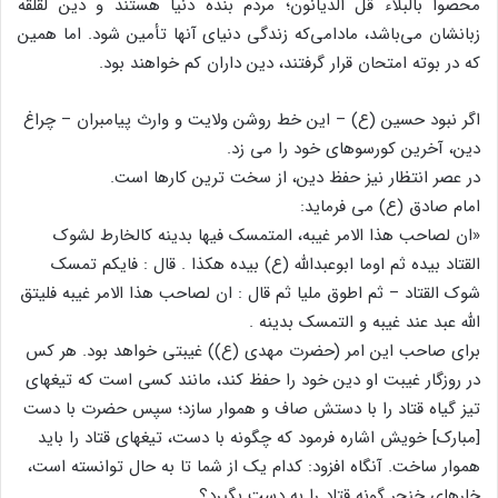
محصوا بالبلاء قل الدیانون؛ مردم بنده دنیا هستند و دین لقلقه
زبانشان می‌باشد، مادامی‌که زندگی دنیای آنها تأمین شود. اما همین
که در بوته امتحان قرار گرفتند، دین داران کم خواهند بود.
اگر نبود حسین (ع) – این خط روشن ولایت و وارث پیامبران – چراغ
دین، آخرین کورسوهای خود را می زد.
در عصر انتظار نیز حفظ دین، از سخت ترین کارها است.
امام صادق (ع) می فرماید:
«ان لصاحب هذا الامر غیبه، المتمسک فیها بدینه کالخارط لشوک
القتاد بیده ثم اوما ابوعبدالله (ع) بیده هکذا . قال : فایکم تمسک
شوک القتاد – ثم اطوق ملیا ثم قال : ان لصاحب هذا الامر غیبه فلیتق
الله عبد عند غیبه و التمسک بدینه .
برای صاحب این امر (حضرت مهدی (ع)) غیبتی خواهد بود. هر کس
در روزگار غیبت او دین خود را حفظ کند، مانند کسی است که تیغهای
تیز گیاه قتاد را با دستش صاف و هموار سازد؛ سپس حضرت با دست
[مبارک] خویش اشاره فرمود که چگونه با دست، تیغهای قتاد را باید
هموار ساخت. آنگاه افزود: کدام یک از شما تا به حال توانسته است،
خارهای خنجر گونه قتاد را به دست بگیرد؟