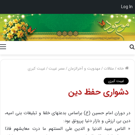
Log In
جستجو
برای
خانه
/
مقالات
/
مهدویت و آخرالزمان
/
عصر غیبت
/
غیبت کبری
غیبت کبری
دشواری حفظ دین
در دوران امام حسین (ع) براساس بدعتهای خلفا و تبلیغات بنی امیه،
دین بی ارزش و بازار دنیا پررونق بود:
« الناس عبید الدنیا و الدین علی السنتهم ما درت معایشهم فاذا