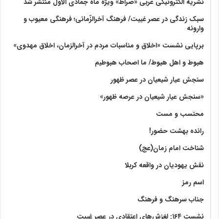
نشریه الکترونیکی عربی «صراط» ویژه ماه جمادی الاول منتشر شد
سبک زندگی در عصر غیبت/ فرهنگ آخرالزّمانی؛ فرهنگی معیوب و
وارونه
برپایی نشست «اخلاق و مناسبات مردم در آخرالزمان، اخلاق مهدوی»
هبوط و اهل هبوط/ ما اصحاب هبوطیم
سنجش عیار شیعیان در عصر ظهور
«سنجش عیار شیعیان در عرصه ظهور»
محتسب و مست
رانده بهشت‌ حضور!
شناخت امام زمان(عج)
نقش یهودیان در واقعه کربلا
اسم رمز
جناب سرهنگ و فرهنگ
نشست ۱۶۴: لغزش‌های اعتقادی در عصر غیبت