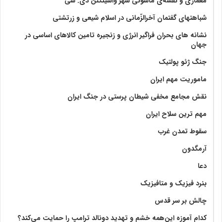
معماری و نقشه‌ی ماسونی شهر واشينگتن دی. سی
شباهتهای گفتمان آخر‌الزّمانی در اسلام شیعی و زرتشتی
نشانه های بحران فراگیر انرژی و زنجیره تامین کالاهای اساسی در
جهان
جنگ ژئو پولتیک
ماموریت مهم ایران
نقش مجامع مخفی شیطان پرستی در جنگ ایران
مهم ترین سلاح ایران
سقوط تمدن غرب
آرمگدون
دعا
بنرد فیزیک و متافیزیک
چالش بر سر قدس
کدام آموزه این‌همه خشم و تهدید دونالد ترامپ را حمایت می‌کند؟