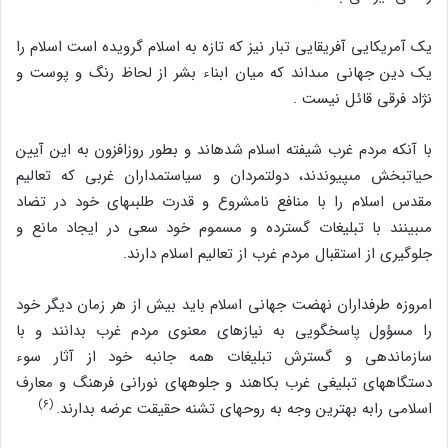
یک آمریکایى آفریقایى تبار نیز که تازه به اسلام گرویده است اسلام را
یک دین جهانى مى‏داند که میان ابناء بشر از لحاظ رنگ و پوست و
نژاد فرقى قائل نیست .
با آنکه مردم غرب شیفته اسلام شده‏اند و بطور روزافزون به این آیین
حیاتبخش مى‏پیوندند، دولتمردان و سیاستمداران غربى که تعالیم
مقدس اسلام را با منافع نامشروع و قدرت طلبى‏هاى خود در تضاد
مى‏بینند با تبلیغات گسترده و مسموم خود سعى در ایجاد مانع و
جلوگیرى از استقبال مردم غرب از تعالیم اسلام دارند.
امروزه طرفداران نهضت جهانى اسلام باید بیش از هر زمان دیگر خود
را مسؤول پاسخگویى به نیازهاى معنوى مردم غرب بدانند و با
سازماندهى و گسترش تبلیغات همه جانبه خود از آثار سوء
دستگاههاى تبلیغى غرب بکاهند و جلوه‏هاى نورانى فرهنگ و معارف
(۶)
اسلامى رابه بهترین وجه به روحهاى تشنه حقیقت عرضه بدارند.