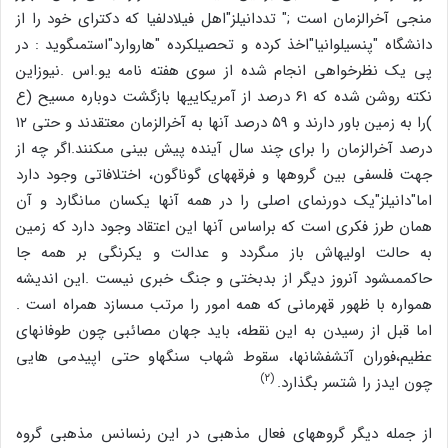
منجى آخرالزمان است ;" تددانیلز"اهل فیلادلفیا که دکتراى خود را از
دانشگاه "پنسیلوانیا"اخذ کرده و تحصیلکرده "هاروارد"است‏مى‏گوید : در
پى یک نظرخواهى انجام شده از سوى هفته نامه یو.اس .نیوزاین
نکته روشن شده که ۶۱ درصد از آمریکاییها بازگشت دوباره مسیح (ع
)را به زمین باور دارند و ۵۹ درصد آنها به آخرالزمان معتقدند و حتى ۱۲
درصد آخرالزمان را براى چند سال آینده پیش بینى مى‏کنند.اگر چه از
جهت فلسفى بین گروهها و فرقه‏هاى گوناگون، اختلافاتى وجود دارد
اما"دانیلز"یک دورنماى اصلى را در همه آنها یکسان مى‏انگارد و آن
همان طرز فکرى است که براساس آنها این اعتقاد وجود دارد که زمین
به حالت اولیه‏اش باز مى‏گردد و عدالت و یکرنگى بر همه جا
حاکم‏مى‏شود آنروز دیگر از بدبختى و جنگ خبرى نیست .این اندیشه
همواره با ظهور قهرمانى که همه امور را مرتب مى‏سازد همراه است .
اما قبل از رسیدن به این نقطه، باید جهان مصائبى چون طوفانهاى
عظیم،فوران آتشفشانها، سقوط شهاب سنگهاو حتى اپیدمى هایى
(۲)
چون ایدز را شت‏سر بگذارد.
از جمله دیگر گروههاى فعال مذهبى در این رنسانس مذهبى گروه