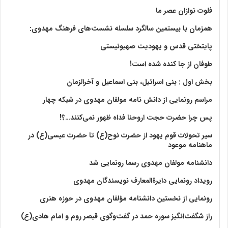
فلوت نوازان عصر ما
همزمان با بیستمین سالگرد سلسله نشست‌های فرهنگ مهدوی:‌
پایتختی قدس و یهودیت صهیونیستی
طوفان از جا کنده شده است!
بخش اول : بنی اسرائیل، بنی اسماعیل و آخرالزمان
مراسم رونمایی از دانش نامه مولفان مهدوی در شبکه چهار
پس چرا حضرت حجت اروحنا فداه ظهور نمی‌کنند…؟!
سیر تحولات قوم یهود از حضرت نوح(ع) تا حضرت عیسی(ع) در
ماهنامه موعود
دانشنامه مولفان مهدوی رسما رونمایی شد
رویداد رونمایی دایرةالمعارف نویسندگان مهدوی
رونمایی از نخستین دانشنامه مؤلفان مهدوی در حوزه هنری
راز شگفت‌انگیز سوره حمد در گفت‌وگوی قیصر روم و امام هادی(ع)