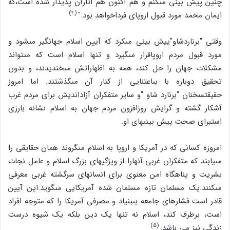
چنین پیش بینى مى‏کنم و هم اکنون هم آثارآن پدیدار شده است،که
(۴)
ایمان محمد مورد قبول اروپاى فرداخواهد بود."
وقتى "برناردشاو"پیش بینى مى‏کرد که آیین اسلام جهانگیر مى‏شود و
مورد قبول مردم اروپاقرار مى‏گیرد و تنها اسلام است که مى‏تواند
مشکلات جهان را حل کند، همه به اظهاراتش مى‏خندیدند، و بدون
تحقیق دوباره با بى‏اعتنایى از کنار آن مى‏گذشتند. اما امروز
حقیقت‏سخنان "برنارد شاو "و سایر متفکران آزاداندیش براى مردم غرب
آشکار گشته و گرایش روزافزون مردم جهان به اسلام نشانه بارزى
است‏براى صحت پیش بینى‏هاى او.
امروزه کسانى که در آمریکا و اروپا به اسلام مى‏گروند همان حقایقى را
مى‏یابند که متفکران غربى آنهارا از ویژگیهاى بزرگ اسلام و عامل نجات
بشریت و پناهگاه امن معنوى براى انسانهاى سرگشته غربى معرفى
مى‏کنند.یک مسلمان تازه مسلمان شده آمریکایى مى‏گوید:این آیین
قادر است فشارهاى جامعه بى‏بنیاد و مصرفى آمریکا را که متوجه افراد
است، برطرف کند، اسلام نه تنها یک دین بلکه یک شیوه درست
(۵)
زندگى نیز مى باشد.