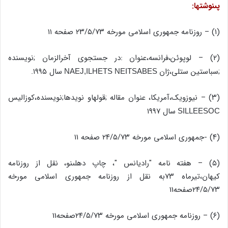
پى‏نوشتها:
(۱) – روزنامه جمهورى اسلامى مورخه ۲۳/۵/۷۳ صفحه ۱۱
(۲) – لوپوئن،فرانسه،عنوان :در جستجوى آخرالزمان ;نویسنده
;سباستین ستلى،ژان
سال ۱۹۹۵.
NEITSABES
NAEJ,ILHETS
(۳) – نیوزویک،آمریکا، عنوان مقاله ;قولهاو نویدها;نویسنده،کوزالیس
سال ۱۹۹۷
SILLEESOC
(۴) -جمهورى اسلامى مورخه ۲۴/۵/۷۳ صفحه ۱۱
(۵) – هفته نامه "رادیانس "، چاپ دهلى‏نو، نقل از روزنامه
کیهان،تیرماه ۷۳به نقل از روزنامه جمهورى اسلامى مورخه
۲۴/۵/۷۳صفحه‏11
(۶) – روزنامه جمهورى اسلامى مورخه ۲۴/۵/۷۳صفحه‏11