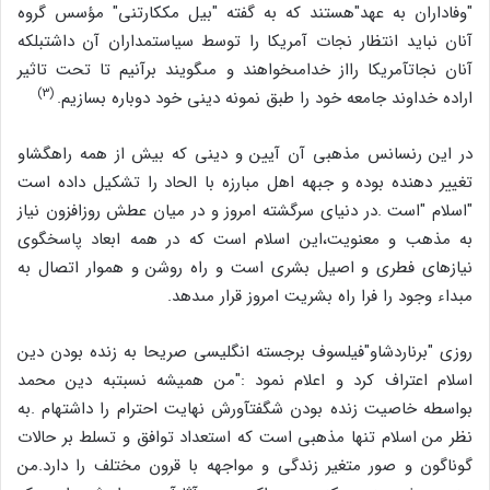
"وفاداران به عهد"هستند که به گفته "بیل مک‏کارتنى" مؤسس گروه
آنان نباید انتظار نجات آمریکا را توسط سیاستمداران آن داشت‏بلکه
آنان نجات‏آمریکا رااز خدامى‏خواهند و مى‏گویند برآنیم تا تحت تاثیر
(۳)
اراده خداوند جامعه خود را طبق نمونه دینى خود دوباره بسازیم.
در این رنسانس مذهبى آن آیین و دینى که بیش از همه راهگشاو
تغییر دهنده بوده و جبهه اهل مبارزه با الحاد را تشکیل داده است
"اسلام "است .در دنیاى سرگشته امروز و در میان عطش روزافزون نیاز
به مذهب و معنویت،این اسلام است که در همه ابعاد پاسخگوى
نیازهاى فطرى و اصیل بشرى است و راه روشن و هموار اتصال به
مبداء وجود را فرا راه بشریت امروز قرار مى‏دهد.
روزى "برناردشاو"فیلسوف برجسته انگلیسى صریحا به زنده بودن دین
اسلام اعتراف کرد و اعلام نمود :"من همیشه نسبت‏به دین محمد
بواسطه خاصیت زنده بودن شگفت‏آورش نهایت احترام را داشته‏ام .به
نظر من اسلام تنها مذهبى است که استعداد توافق و تسلط بر حالات
گوناگون و صور متغیر زندگى و مواجهه با قرون مختلف را دارد.من