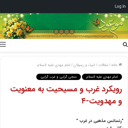
Log In
جستجو
برای
خانه
/
مقالات
/
انبیاء و رسولان
/
امام مهدی علیه السلام
امام مهدی علیه السلام
منجی گرایی و غرب گرایی
رویکرد غرب و مسیحیت‌ به معنویت
و مهدویت-۴
"رنسانس مذهبى در غرب "