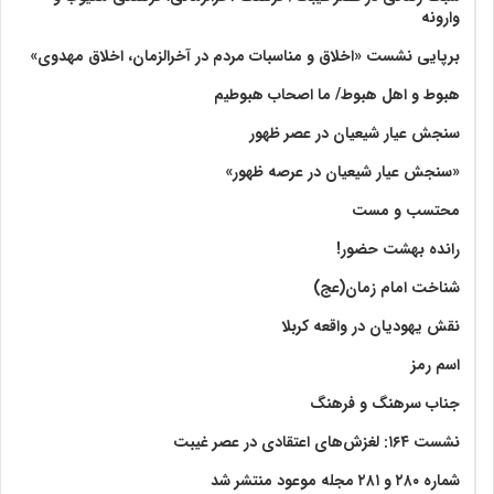
وارونه
برپایی نشست «اخلاق و مناسبات مردم در آخرالزمان، اخلاق مهدوی»
هبوط و اهل هبوط/ ما اصحاب هبوطیم
سنجش عیار شیعیان در عصر ظهور
«سنجش عیار شیعیان در عرصه ظهور»
محتسب و مست
رانده بهشت‌ حضور!
شناخت امام زمان(عج)
نقش یهودیان در واقعه کربلا
اسم رمز
جناب سرهنگ و فرهنگ
نشست ۱۶۴: لغزش‌های اعتقادی در عصر غیبت
شماره ۲۸۰ و ۲۸۱ مجله موعود منتشر شد