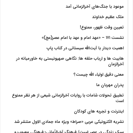
موعود با جنگ‌های آخرالزمانی آمد
ملک عظیم خداوند
تعیین وقت ظهور، ممنوع!
نشست ۱۷۱ – «عهد امام و عهد با امام عصر(عج)»
اهمیت دیدار با آیت‌الله سیستانی در کتاب پاپ
هابیت ها و ارباب حلقه ها: نگاهی صهیونیستی به خاورمیانه در
آخرالزمان
معنی دقیق اولیاء الله چیست؟
پدران مهربان ما
تطبیق تحولات شامات با روایات آخرالزمانی شیعی از هر نظر ممنوع
است
اینترنت و تجربه های کودکان
نشریه الکترونیکی عربی «صراط» ویژه ماه جمادی الاول منتشر شد
سبک زندگی در عصر غیبت/ فرهنگ آخرالزّمانی؛ فرهنگی معیوب و