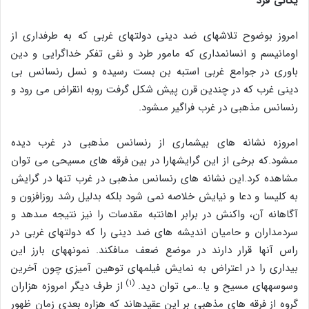
یکانی فرد
امروز بوضوح تلاشهاى ضد دینى دولتهاى غربى که به طرفدارى از
اومانیسم و انسانمدارى که مامور طرد و نفى تفکر خداگرایى و دین
باورى در جوامع غربى است‏به بن بست رسیده و نسل رنسانس بى
دینى غرب که در چندین قرن پیش شکل گرفت روبه انقراض مى رود و
رنسانس مذهبى در غرب فراگیر مى‏شود.
امروزه نشانه هاى بیشمارى از رنسانس مذهبى در غرب دیده
مى‏شود.که برخى از این گرایشهارا در بین فرقه هاى مسیحى مى توان
مشاهده کرد.این نشانه هاى رنسانس مذهبى در غرب تنها در گرایش
به کلیسا و دعا و نیایش خلاصه نمى شود بلکه بدلیل رشد روزافزون و
آگاهانه آن، واکنش در برابر اهانت‏به مقدسات را نیز نتیجه مى‏دهد و
سردمداران و حامیان اندیشه هاى ضد دینى را که دولتهاى غربى در
راس آنها قرار دارند در موضع ضعف مى‏افکند. نمونه‏هاى بارز این
بیدارى را در اعتراض به نمایش فیلمهاى توهین آمیزى چون آخرین
(۱)
وسوسه‏هاى مسیح و یا…مى توان دید.
از طرف دیگر امروزه هزاران
گروه از فرقه هاى مذهبى بر این عقیده‏اند که هزاره بعدى زمان ظهور