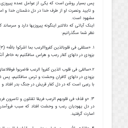
پس بسیار روشن است که یکى از عوامل عمده پیروزى ار
و تایید ونصرت او از طرف خدا در دل دشمنان خدا و امام 
مشهود است.
اینک آیاتى که دلالت‏بر اینگونه پیروزیها دارد و مى‏رساند 
نظر شما مى‏گذرانیم:
۱. «سنلقى فى قلوب‏الذین کفرواالرعب بما اشرکوا بالله‏» (3)
بزودى در دلهاى کفار رعب و هراس مى‏افکنیم به خاطر آن
۲.«سالقى فى قلوب الذین کفروا الرعب فاضربوا فوق‏الاعناق‏» (4)
بزودى در دلهاى کافران وحشت و ترس مى‏افکنیم، پس ضربه‏
با رعبى است که در دل کفار قریش در جنگ بدر افتاد و 
۳. «و قذف فى قلوبهم الرعب فریقا تقتلون و تاسرون فریقا» (5)
در دل یهودیان رعب و وحشت افتاد که سبب فروآمدن 
اسارت گرفتید.