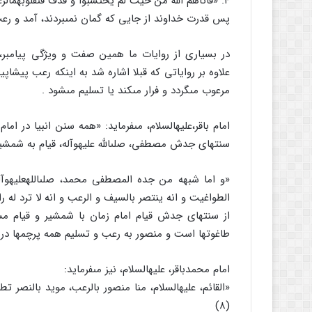
۴. «فاتاهم الله من حیث لم یحتسبوا و قذف فى‏قلوبهم‏الرعب‏» (6)
پس قدرت خداوند از جایى که گمان نمى‏بردند، آمد و رع
در بسیارى از روایات ما همین صفت و ویژگى پیامبر، صل
علاوه بر روایاتى که قبلا اشاره شد به اینکه رعب پیشاپ
مرعوب مى‏گردد و فرار مى‏کند یا تسلیم مى‏شود .
امام باقر،علیه‏السلام، مى‏فرماید: «همه سنن انبیا در ا
سنتهاى جدش مصطفى، صلى‏الله علیه‏وآله، قیام به شمشی
«و اما شبهه من جده المصطفى محمد، صلى‏الله‏علیه‏وآل
الطواغیت و انه ینتصر بالسیف و الرعب و انه لا ترد له رایه
از سنتهاى جدش قیام امام زمان با شمشیر و قیام م
طاغوتها است و منصور به رعب و تسلیم همه پرچمها در ب
امام محمدباقر، علیه‏السلام، نیز مى‏فرماید:
«القائم، علیه‏السلام، منا منصور بالرعب، موید بالنصر ت
(8)