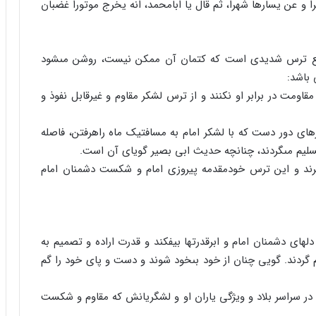
ا و عن یسارها شهرا، ثم قال یا ابامحمد، انه یخرج موتورا غضبان
اقع ترس شدیدى است که کتمان آن ممکن نیست، روشن مى‏شود
باشد:
مقاومت در برابر او نکنند و از ترس لشکر مقاوم و غیرقابل نفوذ و
ى دور دست که با لشکر امام به مسافت‏یک ماه راه‏رفتن، فاصله
سلیم مى‏گردند، چنانچه حدیث ابى بصیر گویاى آن است.
رند و این ترس خودمقدمه پیروزى امام و شکست دشمنان امام
لهاى دشمنان امام و ابرقدرتها بیفکند و قدرت اراده و تصمیم به
م گردند. گویى چنان از خود بى‏خود شوند و دست و پاى خود را گم
ر سراسر بلاد و ویژگى یاران او و لشگریانش که مقاوم و شکست