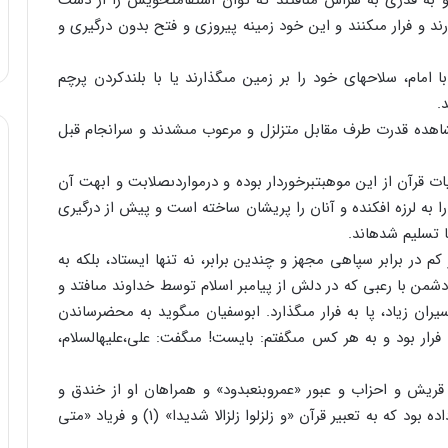
و به قدرى به هراس مى‏افتند که توان استقامت‏خویش را از دست
ارند و فرار مى‏کنند و این خود زمینه پیروزى و فتح بدون درگیرى و
ام، سلاحهاى خود را بر زمین مى‏گذارند یا با بلندکردن پرچم
.
مشاهده قدرت طرف مقابل متزلزل و مرعوب مى‏شدند و سرانجام قبل
یات قرآن از این موهبت‏برخوردار بوده و درمواردى‏صلابت و ابهت آن
ا به لرزه افکنده و آنان را پریشان ساخته است و پیش از درگیرى
ا تسلیم شده‏اند.
 کم در برابر سپاهى مجهز و چندین برابر، نه تنها ایستاد، بلکه به
من با رعبى که در دلش از پیامبر اسلام توسط خداوند مى‏افتد و
ان زیاد، پا به فرار مى‏گذارد. ابوسفیان مى‏گوید به محض‏رساندن
فرار بود و به هر کس مى‏گفتم: بایست! مى‏گفت: على،علیه‏السلام،
ش و احزاب و عبور «عمروبن‏عبدود» و همراهان او از خندق و
رجزخوانى عمرو، اضطراب و دلهره‏اى بین مسلمین رخ داده بود که به تعبیر قرآن «و زلزلوا زلزالا شدیدا» (1) و فریاد «متى