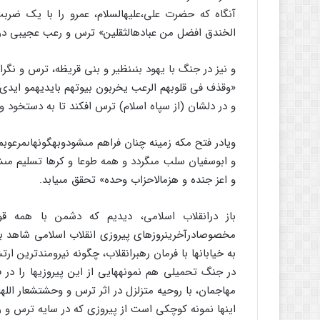
آنگاه که حضرت على،علیه‏السلام، عمرو را با یک ضربت از
الخندق افضل من عباده‏الثقلین‏» ترس و رعب عجیبى در د
و نیز در جنگ با یهود بنى‏نظیر و بنى قریظه، ترس و نگرا
«وقذف فى قلوبهم الرعب یخربون بیوتهم بایدیهم‏و ایدى ال
و در دلشان (از سپاه اسلام) ترس افکند تا به دست‏خود و
ویادر فتح مکه زمینه چنان فراهم مى‏شودوبه‏گونه‏اى‏مرعو
و ابوسفیان سلب مى‏گردد و همه طوعا و کرها تسلیم مى‏شو
و اعز جنده و هزم‏الاحزاب وحده‏» تحقق مى‏یابد.
باز درانقلاب اسلامى، دیدیم که دشمن با همه قو
مخصوصادرآخرین‏روزهاى پیروزى انقلاب اسلامى شاهد ب
به خیابانها با فرمان رهبرانقلاب، چگونه نیرومندترین ار
در جنگ تحمیلى هم نمونه‏هایى از این پیروزیها را در 
مهاجمان، با روحیه متزلزل در اثر ترس و وحشت‏شعار الله
اینها نمونه کوچکى است از پیروزى که در سایه ترس و ر