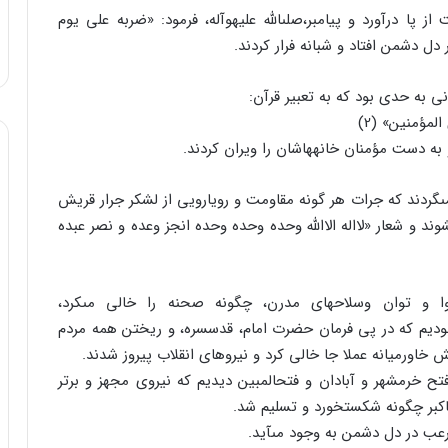
 پا درآورد و پیامبر،صلى‏الله علیه‏وآله، فرمود: «ضربه على یوم
ل دشمن افتاد و شبانه فرار کردند.
نى به حدى بود که به تعبیر قرآن:
مؤمنین‏» (2)
 به دست مؤمنان خانه‏هاشان را ویران کردند.
ب‏مى‏گردند که جرات هر گونه مقاومت و رویارویى از لشکر جرار قریش
ند و شعار «لااله الاالله وحده وحده وحده انجز وعده و نصر عبده
ا و توان وسلاحهاى مدرن، چگونه صحنه را خالى مى‏کرد،
ودیم که در پى فرمان حضرت امام، قدس‏سره، و ریختن همه مردم
تش خاورمیانه عملا جا خالى کرد و نیروهاى انقلاب پیروز شدند.
فتح خرمشهر و آبادان و فتح‏المبین دیدیم که نیروى مجهز و برتر
‏اکبر چگونه شکست‏خورد و تسلیم شد.
عب در دل دشمن به وجود مى‏آید.