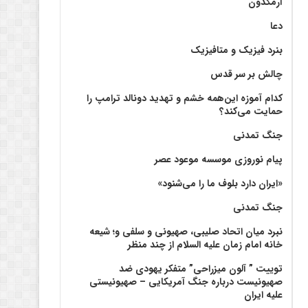
آرمگدون
دعا
بنرد فیزیک و متافیزیک
چالش بر سر قدس
کدام آموزه این‌همه خشم و تهدید دونالد ترامپ را
حمایت می‌کند؟
جنگ تمدنی
پیام نوروزی موسسه موعود عصر
«ایران دارد بلوف ما را می‌شنود»
جنگ تمدنی
نبرد میان اتحاد صلیبی، صهیونی و سلفی و؛ شیعه
خانه امام زمان علیه السلام از چند منظر
توییت ” آلون میزراحی” متفکر یهودی ضد
صهیونیست درباره جنگ آمریکایی – صهیونیستی
علیه ایران