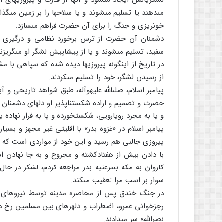
لشکریانش ایجاد مى‏شود و آنها از قدرت و پیروزیهاى ا
مى‏دهند یا تسلیم مى‏شوند و یا سلاحها را بر زمین مى‏گذ
خونریزى و جنگ را براى آن حضرت فراهم مى‏سازد.
دشمنان آن حضرت از ترس برخورد نظامى و درگیرى با ام
سفید، تسلیم مى‏شوند و یا از پیشاپیش لشگر او مى‏گریزند
در تاریخ از اینگونه پیروزیها دیده شده که سپاهى با 
از رسیدن لشگر، خود را تسلیم مى‏کردند.
پیامبر اسلام، صلى‏الله علیه‏وآله، طبق شواهد تاریخى و آ
حضرت و تصمیم و اراده شکست‏ناپذیر او دلهاى دشمنان ر
و یا به مجرد رویارویى، شکست‏خورده و پا به فرار نهاده ی
پیامبر اسلام در «غزوه بدر» با اقلیتى غیر مجهز و بسیار
پیروزى جالبى هم رسید و این خود از مواردى است که دش
با دادن بیش از هفتادکشته و مجروح و به جا نهادن اسیر
کاروان به مکه بسرعت‏به بدر مراجعه کردم، لشکر در حال 
سوار بر اسب مرا تعقیب مى‏کند.
در جنگ خندق پس از محاصره مدینه توسط نیروهاى قری
نصرالله‏» سر مى‏دادند.