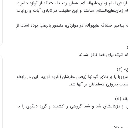
تش امام زمان،علیه‏السلام، همان رعب است که از آوازه حضرت
زمان،علیه‏السلام، مى‏افتد و این حقیقت در لابلاى آیات و روایات
که پیامبر، صلى‏الله علیه‏وآله، در مواردى، منصور بالرعب بوده است از
که شرک براى خدا قائل شدند.
ها را بر بالاى گردنها (یعنى مغزشان) فرود آورید. این در رابطه
سبب پیروزى مسلمانان بر آنها شد.
از دژهایشان شد و شما گروهى را کشتید و گروه دیگرى را به