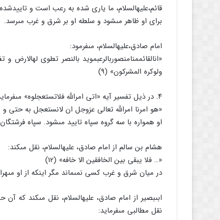
قائم،علیه‏السلام، ما یارى شده به رعب است و تاییدشده
براى او ظاهر مى‏شود و سلطه او بر شرق و غرب مى‏رسد.
امام صادق،علیه‏السلام، مى‏فرمود:
«ان‏القائم‏منامنصوربالرعب‏موید بالنصر تطوى له‏الارض و 
ولوکره المشرکون‏» (9)
۴. در ذیل تفسیر آیه «اتى امرالله فلاتستعجلوه‏» مى‏فرماید: (۱۰)
«هو امرنا امرالله تعالى عزوجل ان لانستعجل به حتى و یوید
او همواره با سه گروه سپاه تایید مى‏شود. سپاه فرشتگ
هشام بن سالم از امام صادق، علیه‏السلام، نقل مى‏کند:
«… فلا یبقى بین الخافقین الا خافه‏» (12)
در میان شرق و غرب کسى نمى‏ماند مگر اینکه از او مى‏هرا
ابى‏بصیر از امام صادق، علیه‏السلام، نقل مى‏کند که آ
نقل مطالبى مى‏فرماید: