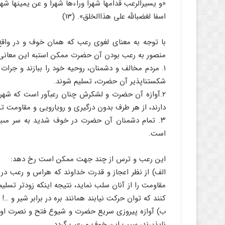
«و یسیرالرعب قدامها شهرا وراءها شهرا و عن یمینها شهر
اسفا لغضب‏الله على هذاالخلق‏». (13)
با توجه به معناى لغوى رعب که همان خوف و در و
منصور به رعب بودن آن حضرت ممکن است‏به این معانى 
۱. مردم مخالف و دشمنان، روحیه خود را ببازند و جرات 
شکست‏ناپذیر آن حضرت، تسلیم شوند.
۲.آوازه آن حضرت و لشکرش چنان رعب‏آور است که شهرها
دارند، از هر طرف بدون درگیرى و رویارویى و مقاومت ت
۳. تمام دشمنان آن حضرت در خوف شدید به سر مى‏ب
است.
این رعب و ترس از چند جهت ممکن است رخ دهد:
الف) از نظر اعجاز و قدرت خداوند که هراس و رعب در د
مقاومت را از آنان سلب نماید، نتیجه اینکه زودتر تسلی
کنند که توان حرکت نیابند همانند بره در برابر شیر و …!
ب) آوازه پیروزى سریع حضرت و شیوع فتح و نصرت او د
ناپذیرند، سبب این خوف و رعب گردد.