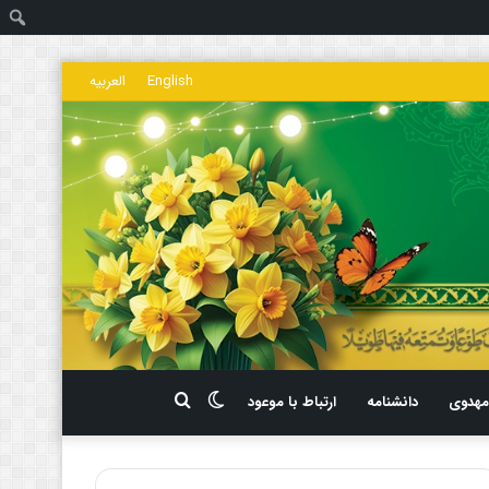
ج
English
العربیه
تغییر
جستجو
هدوی
دانشنامه
ارتباط با موعود
پوسته
برای