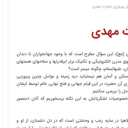
ل پیروزى حضرت مهدى
ت مهدى
عج)، این سؤال مطرح است که با وجود جهانخواران تا دندان
 مدرن الکترونیکى و تکنیک برتر ابرقدرتها و سلاحهاى هسته‏اى
ن، علیه‏السلام، چگونه میسر است؟
مکن و آسان هم نیست‏باید دید زمینه و عوامل چنین پیروزیى
زى آن حضرت در این قیام جهانى و فتح نهایى عالم توسط ایشان
مل را بررسى مى‏کنیم.
 و خصوصیات لشکریانش به این نکته برمى‏خوریم که آنان «منصور
اهرا در سایه رعب و وحشتى است که در دل دشمنان، از او و