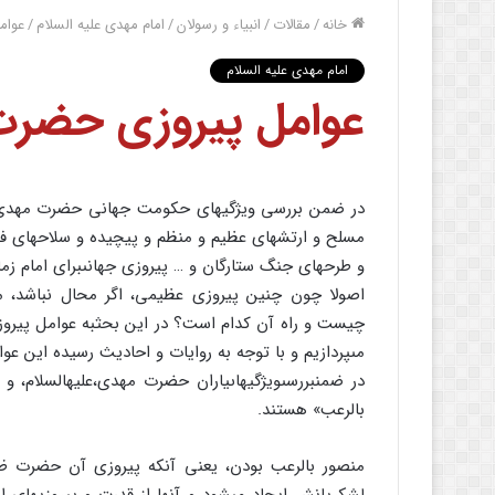
خانه
/
مقالات
/
انبیاء و رسولان
/
امام مهدی علیه السلام
/
عوام
امام مهدی علیه السلام
عوامل پیروزى حضر
در ضمن بررسى ویژگیهاى حکومت جهانى حضرت مهدی (
مسلح و ارتشهاى عظیم و منظم و پیچیده و سلاحهاى فوق
و طرحهاى جنگ ستارگان و … پیروزى جهانى‏براى امام زما
اصولا چون چنین پیروزى عظیمى، اگر محال نباشد، م
چیست و راه آن کدام است؟ در این بحث‏به عوامل پیرو
مى‏پردازیم و با توجه به روایات و احادیث رسیده این عوا
در ضمن‏بررسى‏ویژگیهاى‏یاران حضرت مهدى،علیه‏السلام،
بالرعب‏» هستند.
منصور بالرعب بودن، یعنى آنکه پیروزى آن حضرت ظ