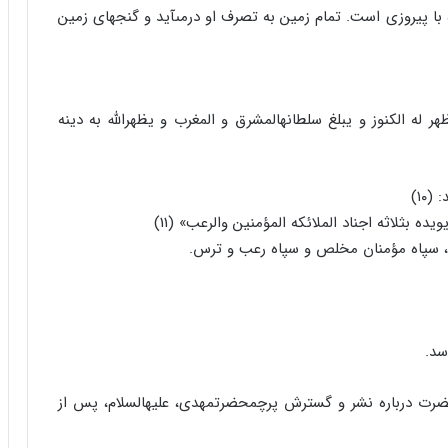
 با پیروزى است. تمام زمین به تصرف او درمى‏آید و گنجهاى زمین
تظهر له الکنوز و یبلغ سلطانه‏المشرق و المغرب و یظهرالله به دینه
ه بثلاثه اجناد الملائکه المؤمنین والرعب‏» (11)
ان، سپاه مؤمنان مخلص و سپاه رعب و ترس.
سد.
ن حضرت درباره نشر و گسترش پرچم‏حضرت‏مهدى، علیه‏السلام، پس از