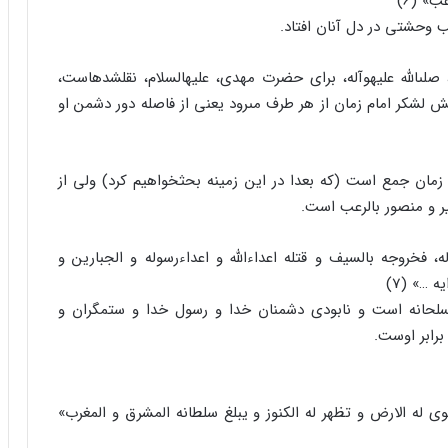
ب وحشتى در دل آنان افتاد.
ى‏الله علیه‏وآله، براى حضرت مهدى، علیه‏السلام، نقل‏شده‏است،
یش لشکر امام زمان از هر طرف مى‏رود یعنى از فاصله دور دشمن او
مام زمان جمع است (که بعدا در این زمینه بحث‏خواهیم کرد) ولى از
ر و منصور بالرعب است.
ه، فخروجه بالسیف و قتله اعداءالله و اعداءرسوله و الجبارین و
 …» (7)
سلحانه است و نابودى دشمنان خدا و رسول خدا و ستمگران و
رابر اوست.
طوى له الارض و تظهر له الکنوز و یبلغ سلطانه المشرق و المغرب‏»