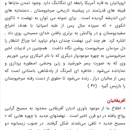
اروپائیان به قاره آمریکا رابطه ای تنگاتنگ دارد. وجود تمدن مایاها و
قبیله های قدرتمند در پیشینه تاریخی سرخپوستان , دستمایه های
این اندیشه گردیده است . برای نمونه می توان به نهضت « تاکوی
انکوی » که سیزده سال پس از غلبه اسپانیا با هدف اخراج
سفیدپوستان و در واکنش به برتری یافتن خدای مسیحی روی داد ,
اشاره کرد. هر چند این نهضت چندان دوام نیاورد اما چراغ انتظار را
دل مردمان سرخپوست روشن نگاه داشت . همچنین در ادبیات اخیر
سرخپوستی به چهره موعودوار دیگری که با نام انیکاری برمی خوریم .
وی که به صورت پسر خورشید و زنی وحشی اسطوره پردازی و
نمایانده می‌شود , خاطره ای کمرنگ از پادشاهی باستانی است که
پس از سالیان دراز , زنده می‌شود تا حقوق از دست رفته سرخپوستان
را بازپس گیرد . (۴۲ )
آفریقائیان
« اطلاع ما از موعود باوری ادیان آفریقایی محدود به مسیح گرایی
رواج یافته در دو قرن اخیر است . نهضتهای جدید با چهره هایی که «
مسیح جدید » تلقی می‌شدند شکل گرفتند. در جنوب زیمبابوه دو