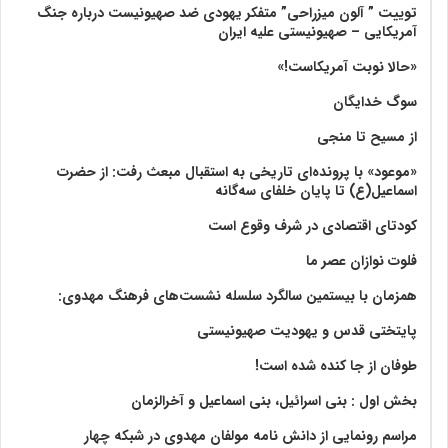
توییت ” آلون میزراحی” متفکر یهودی ضد صهیونیست درباره جنگ
آمریکایی – صهیونیستی علیه ایران
«حالا نوبت آمریکاست!»
سوگ خدایگان
از مسیح تا منجی
«موعود» با پرونده‌ای تاریخی به استقبال مبعث رفت: از حضرت
اسماعیل(ع) تا پایان خلفای سه‌گانه
کودتای اقتصادی در شرف وقوع است
فلوت نوازان عصر ما
همزمان با بیستمین سالگرد سلسله نشست‌های فرهنگ مهدوی:‌
پایتختی قدس و یهودیت صهیونیستی
طوفان از جا کنده شده است!
بخش اول : بنی اسرائیل، بنی اسماعیل و آخرالزمان
مراسم رونمایی از دانش نامه مولفان مهدوی در شبکه چهار