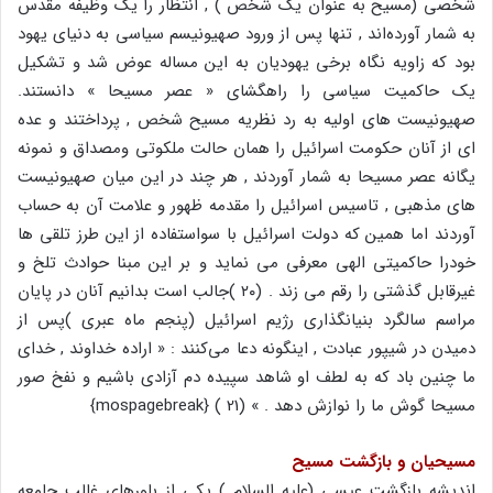
شخصی (مسیح به عنوان یک شخص ) , انتظار را یک وظیفه مقدس
به شمار آورده‌اند , تنها پس از ورود صهیونیسم سیاسی به دنیای یهود
بود که زاویه نگاه برخی یهودیان به این مساله عوض شد و تشکیل
یک حاکمیت سیاسی را راهگشای « عصر مسیحا » دانستند.
صهیونیست های اولیه به رد نظریه مسیح شخص , پرداختند و عده
ای از آنان حکومت اسرائیل را همان حالت ملکوتی ومصداق و نمونه
یگانه عصر مسیحا به شمار آوردند , هر چند در این میان صهیونیست
های مذهبی , تاسیس اسرائیل را مقدمه ظهور و علامت آن به حساب
آوردند اما همین که دولت اسرائیل با سواستفاده از این طرز تلقی ها
خودرا حاکمیتی الهی معرفی می نماید و بر این مبنا حوادث تلخ و
غیرقابل گذشتی را رقم می زند . (۲۰ )جالب است بدانیم آنان در پایان
مراسم سالگرد بنیانگذاری رژیم اسرائیل (پنجم ماه عبری )پس از
دمیدن در شیپور عبادت , اینگونه دعا می‌کنند : « اراده خداوند , خدای
ما چنین باد که به لطف او شاهد سپیده دم آزادی باشیم و نفخ صور
مسیحا گوش ما را نوازش دهد . » (21 ) {mospagebreak}
مسیحیان و بازگشت مسیح
اندیشه بازگشت عیسی (علیه السلام ) یکی از باورهای غالب جامعه