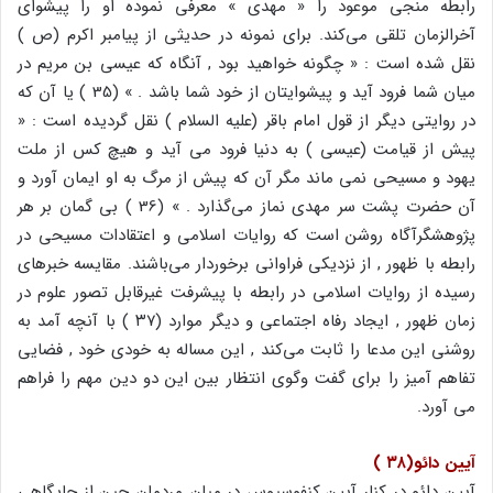
رابطه منجی موعود را « مهدی » معرفی نموده او را پیشوای
آخرالزمان تلقی می‌کند. برای نمونه در حدیثی از پیامبر اکرم (ص )
نقل شده است : « چگونه خواهید بود , آنگاه که عیسی بن مریم در
میان شما فرود آید و پیشوایتان از خود شما باشد . » (35 ) یا آن که
در روایتی دیگر از قول امام باقر (علیه السلام ) نقل گردیده است : «
پیش از قیامت (عیسی ) به دنیا فرود می آید و هیچ کس از ملت
یهود و مسیحی نمی ماند مگر آن که پیش از مرگ به او ایمان آورد و
آن حضرت پشت سر مهدی نماز می‌گذارد . » (36 ) بی گمان بر هر
پژوهشگرآگاه روشن است که روایات اسلامی و اعتقادات مسیحی در
رابطه با ظهور , از نزدیکی فراوانی برخوردار می‌باشند. مقایسه خبرهای
رسیده از روایات اسلامی در رابطه با پیشرفت غیرقابل تصور علوم در
زمان ظهور , ایجاد رفاه اجتماعی و دیگر موارد (۳۷ ) با آنچه آمد به
روشنی این مدعا را ثابت می‌کند , این مساله به خودی خود , فضایی
تفاهم آمیز را برای گفت وگوی انتظار بین این دو دین مهم را فراهم
می آورد.
آیین دائو(۳۸ )
آیین دائو در کنار آیین کنفوسیوس در میان مردمان چین از جایگاهی