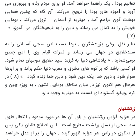
تعالیم بودا , یک راهنما خواهد آمد. او برای مردم رفاه و بهروزی می
آورد و آموزه های بودا را ترویج می‌کند. آن گاه که چنین فضایی
بهشت گون فراهم آمد , میتریه از آسمان … نزول می‌کند , بودایی
خویش را به کمال می رساند و دین را به فرهیختگان می آموزد » .
(7 )
بنابر نقل برخی پژوهشگران , بودا نسب این منجی آسمانی را به
سیدخلایق دو جهان می رساند و ثمرات قیام وی را این چنین
برمی‌شمارد : « پادشاهی دنیا به فرزند سید خلایق دوجهان تمام شود.
او کسی باشد که بر کوه های مشرق و مغرب دنیا حکم براند و بر ابرها
سوار شود و دین خدا یک دین شود و دین خدا زنده گردد . » (8 ) در
هرحال هم اکنون نیز در میان مناطق بودایی نشین , به ویژه چین و
کره رویکرد گسترده ای نسبت به میتریه وجود دارد.
زرتشتیان
در هزاره گرایی زرتشتیان و باور آن ها در مورد موعود , انتظار ظهور
سه منجی از نسل زرتشت مطرح است . این اصلاح طلبان یکی پس
از دیگری در راس هر هزاره ظهور کرده , جهان را پر از عدل خواهند