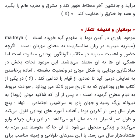
درآید و جانشین آخر محتاط ظهور کند و مشرق و مغرب عالم را بگیرد
و همه جا خلایق را هدایت کند . » (5 )
« بودائیان و اندیشه انتظار »
موعود باوری در آیین بودا یا مفهوم گره خورده است . ) maitreya
(میتریه میتریه در زبان سانسکریت به معنای مهربان است . اگرچه
حضور و اهمیت میتریه در مکاتب گوناگون بودایی متفاوت است اما
همگی آن ها به آن معتقد می‌باشند. این موعود نجات بخش در
نمادنگاری بودایی به شکل مردی در وضعیت نشسته , آماده برخاستن
به نمایش درمی آید تا نمادی از قیام را تداعی کند . (۶ ) در یکی از
کتاب های بودائیان که به تاریخ سری لانکا می پردازد , حوادث مربوط
به قیام مطرح گردیده است : « پس از آن که شاکیه مونی (بودا) به
نیروانه بزرگ رسید و جهان پای به سراشیبی اجتماعی … نهاد : پنج
هزار سال پس از آخرین بودا , آفتاب آموزه های بودایی افول می‌کند
و طول عمر آدمیان به ده سال فرو می‌کاهد. در این زمان چرخه وارو
می‌گردد و زندگی متحول می‌شود. تا آن جا که متوسط عمر مردم به
هشتادهزار سال می رسد. با این عمرهای طولانی و زمینه مناسب برای