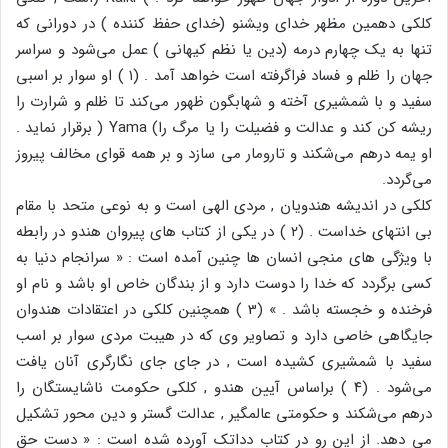
کلکی دهمین مظهر خدای ویشنو (خدای حفظ کننده ) در دورانی که
تنها به یک چهارم درمه (دین یا نظم کیهانی ) عمل می‌شود و سراسر
جهان را ظلم و فساد فراگرفته است خواهد آمد . (۱ ) او سوار بر اسبی
سفید و با شمشیری آخته و شهابگون ظهور می‌کند تا ظلم و شرارت را
ریشه کن کند و عدالت و فضیلت را یا مرگ را) Yama ( برقرار نماید .
او یمه درهم می‌شکند و تارومار می سازد و بر همه قوای مخالف پیروز
می‌گردد.
کلکی در اندیشه هندویان , مردی الهی است و به نوعی متحد با مقام
بی انتهای خداست . (۲ ) در یکی از کتاب های پیروان هندو در رابطه
با ویژگی های منجی انسان ها چنین آمده است : « سرانجام دنیا به
کسی برگردد که خدا را دوست دارد و از بندگان خاص او باشد و نام او
فرخنده و خجسته باشد . » (3 ) همچنین کلکی در اعتقادات هندوان
جایگاهی خاصی دارد و تصاویر وی که در هیبت مردی سوار بر اسب
سفید با شمشیری کشیده است , در جای جای نگارگری آنان یافت
می‌شود . (۴ ) براساس آیین هندو , کلکی حکومت ناشایستگان را
درهم می‌شکند و حکومتی عالمگیر , عدالت گستر و دین محور تشکیل
می دهد. از این رو در کتاب دداتک آورده شده است : « دست حق