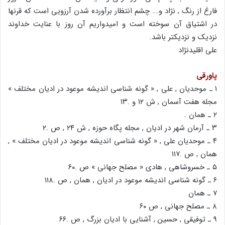
فارغ از رنگ , نژاد و…. چشم انتظار برآورده شدن آرزویی است که قرنها
در اشتیاق آن سوخته است و امیدواریم آن روز با عنایت خداوند
نزدیک و نزدیکتر باشد.
علی اقلیدنژاد
پاورقی
۱ ـ موحدیان , علی , « گونه شناسی اندیشه موعود در ادیان مختلف »
مجله هفت آسمان , ش ۱۲ و .۱۳
۲ ـ همان .
۳ ـ آرمان شهر در ادیان , مجله پگاه حوزه , ش ۲۴ , ص .۲
۴ ـ موحدیان علی , « گونه شناسی اندیشه موعود در ادیان مختلف » ,
همان , ص .۱۱۷
۵ ـ خسروشاهی , هادی « مصلح جهانی » ص .۶۰
۶ ـ گونه شناسی اندیشه موعود در ادیان , همان , ص .۱۱۸
۷ ـ همان
۸ ـ مصلح جهانی , ص ۶۰
۹ ـ توفیقی , حسین , آشنایی با ادیان بزرگ , ص .۶۶