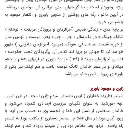
ویژه برخوردار است و بیانگر جهان بینی عرفانی آن مردمان می‌باشد.
در آیین دائو , رگه های روشنی از منجی باوری و انتظار موعود به
چشم می خورد.
بر پایه متن « زندگی قدیس آخرالزمان و پروردگار طریقت » نوشته «
شانگ چینگ » در یک سال « جن ـ چن » یعنی بیست و نهمین سال
از دوره شصت ساله , لی هونگ (موعود آخرالزمان دائویی ) ظهور
خواهد کرد تا جهانی نو برپا کند که در آن برگزیدگان تحت حکومت «
قدیس آخرالزمان بزیند » (39 ) موعود باوری در قرنهای هفتم تا دهم
میلادی و در عصر خاندان تانگ توسعه یافت و هم اینک نیز یکی از
باورهای پیروان آیین دائو می‌باشد.
ژاپن و موعود باوری
شینتو (طریقه خدایان ) آیین باستانی مردم ژاپن است . در این آیین ,
الهه خورشید به عنوان نگهبان سرزمین اجدادی شمرده می‌شود و
خاندان سلطنتی از نسل این خدا و تجسم وی به حساب می آید. با
ورود آیین بودا در سال ۵۵۲ م . عناصر بسیاری از مکتب بودا به شینتو
راه یافت . قرنها بعد مظاهر بودایی از شینتو زدوده شد و هم اینک