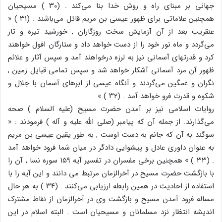
جهانی بر مبنای راه و روش خدا بنا می‌کند . (۳۰ ) مسیحیان
همچنین علاماتی برای ظهور عیسی بن مریم قائل می‌باشند . (۳۱ ) «
عنقریب بعد از آن آزمایش سخت روزگاران , خورشید تیره و تار
می‌گردد و ماه نور خود را از دست خواهد داد و ستارگان افول خواهند
کرد و قدرتهای آسمانی نیز به لرزه درخواهند آمد و سپس آثار و علائم
ظهور آن مرد آسمانی آشکار خواهد شد و سپس تمامی قبایل زمین ,
نگران و غمگین می‌گردند و آنگاه عیسی از ابرهای آسمان با جلال و
شکوه و قدرت فرو خواهد آمد . (۳۲ ) »
روایات اسلامی نیز بر آمدن حضرت مسیح (علیه السلام ) صحه
می‌گذارند. از جمله آن که پیامبر (صلی الله علیه و آله ) فرمودند : «
سوگند به آن که جانم به دست اوست , به طور یقین عیسی بن مریم
به عنوان داوری عادل و پیشوایی دادگر در میان شما فرود خواهد آمد
. (۳۳ ) » همچنین برخی مفسران در تفسیر آیه ۱۵۹ سوره نسا , آن را
با بازگشت حضرت مسیح در آخرالزمان مرتبط می دانند و این آیه را با
استفاده از احادیث در همین رابطه ارزیابی می‌کنند . (۳۴ ) به هر حال
مساله فرود آمدن مسیح و بازگشت وی در آخرالزمان از نقاط مشترک
اندیشه انتظار نزد مسلمانان و مسیحیان است . البته اسلام در این