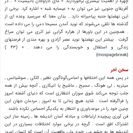
چهره از اهمیت بیشتری برخوردارند. « مای کازاوجان باتیسیت » … در
آفریقای جنوبی نیز می توان به « عیسایه شبه » اشاره کرد. برخی از
این نهضتها جنبه پیامبرانه دارد…. بدان معنا که سررسید وعده ای از
گذشته ها تلقی می‌شوند که نوید آمدن مسیحا دمی را می داده است
. همچنین در این باورها از هزاره گرایی نیز اثری می توان سراغ
گرفت . بیشتر این نهضتها نوید عصر آزادی و بهره مندی از فرصتهای
زندگی و استقلال و خوبسندگی را می دهند . » (43 )
{mospagebreak}
سخن آخر
در پس همه این اختلافها و اسامی‌گوناگون نظیر , کلکی , سوشیانس ,
میتریه , لی هونگ , مسیح , ماشیح یا انیکاری , آنچه بیش از همه
جلب توجه می‌کند شوق سوزان انتظاری است که دنیای آشفته امروز
را فراگرفته است . شاید هیچ زمانی تا به امروز , مردمان جهان این
چنین خود را در موعدباوری و انتظار به یکدیگر احساس نکرده باشند.
فن آوری پیچیده ارتباطات و مبادله آسان اندیشه ها , زمینه ساز این
اشتراک افق است . گرچه در برخی موارد اختلافات بسیاری در این
اندیشه ها به چشم می خورد ولی واقعیت آن است که انسان امروز