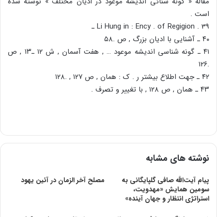
مقاله « گونه شنائی اندیشه موعود در ادیان مختلف » نوشته شده
است .
Li Hung in : Ency . of Regigion . 39 ـ
۴۰ ـ آشنایی با ادیان بزرگ , ص .۵۸
۴۱ ـ گونه شناسی اندیشه موعود … , هفت آسمان , ش ۱۲ ـ۱۳ , ص
.۱۲۶
۴۲ ـ جهت اطلاع بیشتر ر . ک : همان , ص ۱۲۷ , .۱۲۸
۴۳ ـ همان , ص ۱۲۸ , با تغییر و تصرف .
نوشته های مشابه
پیام‌ آیت‌الله صافی‌ گلپایگانی‌ به‌
مصلح آخر الزمان در آئين يهود
سومین‌ همایش‌ «مهدویت‌،
استراتژی‌ انتظار و جهان‌ آینده‌»