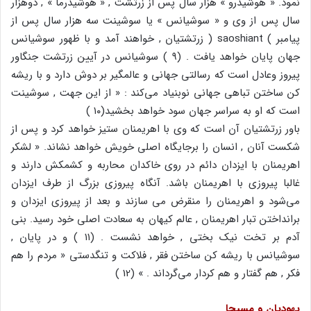
نمود. « هوشیدرو » هزار سال پس از زرتشت , « هوشیدرما » , دوهزار
سال پس از وی و « سوشیانس » یا سوشینت سه هزار سال پس از
پیامبر ) saoshiant ( زرتشتیان , خواهند آمد و با ظهور سوشیانس
جهان پایان خواهد یافت . (۹ ) سوشیانس در آیین زرتشت جنگاور
پیروز وعادل است که رسالتی جهانی و عالمگیر بر دوش دارد و با ریشه
کن ساختن تباهی جهانی نوبنیاد می‌کند : « از این جهت , سوشینت
است که او به سراسر جهان سود خواهد بخشید(۱۰ )
باور زرتشتیان آن است که وی با اهریمنان ستیز خواهد کرد و پس از
شکست آنان , انسان را برجایگاه اصلی خویش خواهد نشاند. « لشکر
اهریمنان با ایزدان دائم در روی خاکدان محاربه و کشمکش دارند و
غالبا پیروزی با اهریمنان باشد. آنگاه پیروزی بزرگ از طرف ایزدان
می‌شود و اهریمنان را منقرض می سازند و بعد از پیروزی ایزدان و
برانداختن تبار اهریمنان , عالم کیهان به سعادت اصلی خود رسید. بنی
آدم بر تخت نیک بختی , خواهد نشست . (۱۱ ) و در پایان ,
سوشیانس با ریشه کن ساختن فقر , فلاکت و تنگدستی « مردم را هم
فکر , هم گفتار و هم کردار می‌گرداند . » (12 )
یهودیان و مسیحا