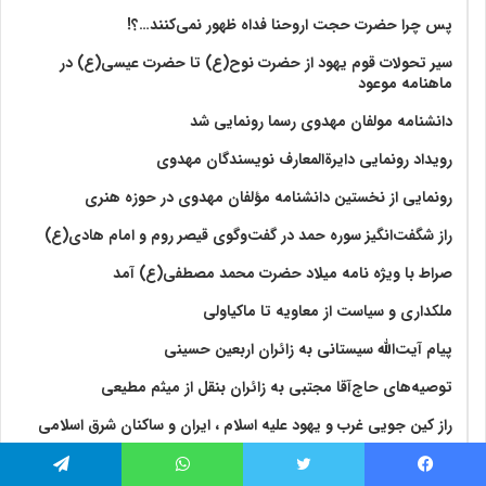
پس چرا حضرت حجت اروحنا فداه ظهور نمی‌کنند…؟!
سیر تحولات قوم یهود از حضرت نوح(ع) تا حضرت عیسی(ع) در
ماهنامه موعود
دانشنامه مولفان مهدوی رسما رونمایی شد
رویداد رونمایی دایرةالمعارف نویسندگان مهدوی
رونمایی از نخستین دانشنامه مؤلفان مهدوی در حوزه هنری
راز شگفت‌انگیز سوره حمد در گفت‌وگوی قیصر روم و امام هادی(ع)
صراط با ویژه نامه میلاد حضرت محمد مصطفی(ع) آمد
ملکداری و سیاست از معاویه تا ماکیاولی
پیام آیت‌الله سیستانی به زائران اربعین حسینی
توصیه‌های حاج‌آقا مجتبی به زائران بنقل از میثم مطیعی
راز کین جویی غرب و یهود علیه اسلام ، ایران و ساکنان شرق اسلامی
راز کین جویی غرب و یهود علیه اسلام ، ایران و ساکنان شرق اسلامی
فیس بوک
توییتر
واتس آپ
تلگرام