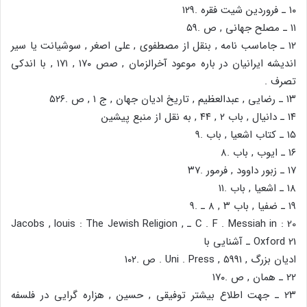
۱۰ ـ فروردین شیت فقره .۱۲۹
۱۱ ـ مصلح جهانی , ص .۵۹
۱۲ ـ جاماسب نامه , بنقل از مصطفوی , علی اصغر , سوشیانت یا سیر
اندیشه ایرانیان در باره موعود آخرالزمان , صص ۱۷۰ , ۱۷۱ , با اندکی
تصرف .
۱۳ ـ رضایی , عبدالعظیم , تاریخ ادیان جهان , ج ۱ , ص .۵۲۶
۱۴ ـ دانیال , باب ۲ , ۴۴ , به نقل از منبع پیشین
۱۵ ـ کتاب اشعیا , باب .۹
۱۶ ـ ایوب , باب .۸
۱۷ ـ زبور داوود , فرمور .۳۷
۱۸ ـ اشعیا , باب .۱۱
۱۹ ـ ضفیا , باب ۳ , ۸ ـ .۹
C . F . Messiah in : 20 ـ Jacobs , louis : The Jewish Religion ,
Oxford 21 ـ آشنایی با
ادیان بزرگ , Uni . Press , 5991 . ص .۱۰۲
۲۲ ـ همان , ص .۱۷۰
۲۳ ـ جهت اطلاع بیشتر توفیقی , حسین , هزاره گرایی در فلسفه