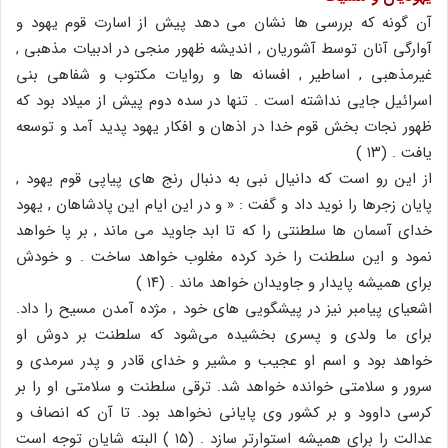
آن گونه که بررسی ها نشان می دهد پیش از اسارت قوم یهود و
آوارگی آنان توسط آشوریان , اندیشه ظهور منجی در ادبیات مذهبی ,
غیرمذهبی , اساطیر , افسانه ها و روایات مکتوب و شفاهی بنی
اسرائیل جایی نداشته است . تنها در سده دوم پیش از میلاد بود که
ظهور نجات بخش قوم خدا در اذهان و افکار یهود پدید آمد و توسعه
یافت . (۱۳ )
از این رو است که دانیال نبی به دنبال رنج های پیاپی قوم یهود ,
پایان زجرها را نوید داد و گفت : « و در این ایام این پادشاهان , یهود
خدای آسمان ها سلطنتی را که تا ابد جاوید می ماند , بر پا خواهد
نمود و این سلطنت را خرد کرده مغلوب خواهد ساخت . و خودش
برای همیشه پایدار و جاویدان خواهد ماند . (۱۴ )
اشعیای پیامبر نیز در پیشگویی های خود , مژده آمدن مسیح را داد.
برای ما ولدی و پسری بخشیده می‌شود که سلطنت بر دوش او
خواهد بود و اسم او عجیب و مشیر و خدای قادر و پدر سرمدی و
سرور و سلامتی خوانده خواهد شد. ترقی سلطنت و سلامتی او را بر
کرسی داوود و بر کشور وی پایانی نخواهد بود. تا آن که انصاف و
عدالت را برای همیشه استوارتر سازد . (۱۵ ) البته شایان توجه است