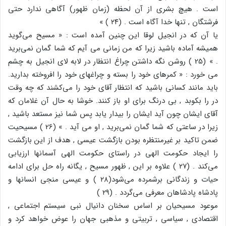
است . هیچ بشری از آن لحظه (زمان ظهور) آگاهی ندارد حتی
فرشتگان , تنها خدا آگاه است . (۲۴ ) »
یا آن که در انجیل لوقا این چنین آمده است : « مسیح می‌گوید
همیشه آماده باشید زیرا که من زمانی می آیم که شما گمان نمی‌برید
. » (25 ) روشن نگه داشتن چراغ انتظار در لابه لای انجیل به چشم
می خورد : « کمرهای خود را بسته و چراغهای خود را افروخته بدارید.
باید مانند کسانی باشید که انتظار آقای خود را می‌کشند که چه وقت
در را بکوبد , بی درنگ برای او باز کنند. خوشا به حال آن غلامان که
آقای ایشان چون آید ایشان را بیدار یابد پس شما نیز مستعد باشید ,
زیرا در ساعتی که شما گمان نمی‌برید , او می آید . » (26 ) مسیحیت
ضمن تاکید بر غیرمنتظره بودن بازگشت عیسی , هدف از این بازگشت
را ایجاد حکومت الهی در راستای حکومت الهی آسمانها ارزیابی
می‌کند . (۲۷ ) علاوه بر این , ظهور مسیح , یگانه راه حل برای ادامه
حیات و زندگانی برشمرده می‌شود(۲۸ ) و عیسی منجی انسانها و
پادشاه پادشاهان معرفی می‌گردد . (۲۹ )
موعود مسیحیان بر اساس سخنان دانیال نبی سیستم اجتماعی ,
اقتصادی , سیاسی , تربیتی و مذهبی جهان را عوض خواهد کرد و