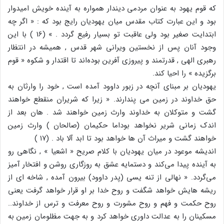
که قوم یهود به عنوان مردمی دیندار همواره به آینده خویش امیدوار
بود و این عبارت کتاب مقدس میان یهودیان رایج بود که : « اگر چه
ابتدایت صغیر بود ولی عاقبت تو بسیار رفیع گردد . » (16 ) با این
وجود آنان پس از نخستین ویرانی شهر قدس , همیشه در انتظار
رهبری الهی , قدرتمند و پیروزی آفرین بوده‌اند تا اقتدار و شکوه « قوم
برگزیده » را احیا کند.
یهودیان بر مبنای آنچه در زبور داوود آمده است , خود را وارثان به
حق خداوند در زمین می پندارند. « زیرا که شریران منقطع خواهند
گشت و متوکلان به خداوند وارث زمین خواهند شد . هان بعد از
اندک زمانی شریر نخواهد بوداما حکیمان (صالحان ) وارث زمین
خواهند گشت و میراث آن ها خواهد بود تا ابد آلا باد . (۱۷ )
اندیشه موعود در میان یهودیان با کلام صریح « اشعیا » , نگاهی رو
به آینده پیدا می‌کند و دستمایه عشق به روزگاری روشن و افتخار آمیز
می‌گردد. « نهالی از تنه یسی (پدر داوود) بیرون آمده , شاخه ای از
ریشه هایش خواهد شگفت و روح خدا بر او قرار خواهد گرفت یعنی
روح حکمت و فهم و روح مشورت و روح معرفت و ترس از خداوند..
مسکینان را به عدالت داوری خواهد کرد و به جهت مظلومان زمین به