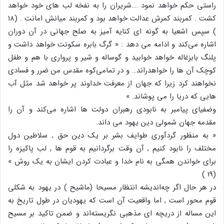
راستی حکم خواهد نمود ….شریران را به نفخه لب های خود خواهد
کشت . کمربند کمرش عدالت خواهد بود و کمربند میانش امانت . (۱۸
) سپس اشعیا به گونه ای کنایه آمیز به صلح جهانی در آن دوران
اشاره می‌کند و ادامه می دهد : « گرگ بابره سکونت خواهد داشت و
پلنگ بابزغاله خواهد خوابید و گوساله و شیر و پرواری با هم و طفل
کوچک آن ها را خواهدراند… و در تمامی‌کوه مقدس من ضرر و فسادی
نخواهند کرد زیرا که جهان از معرفت خداوند پر خواهد شد مثل آب
هایی که دریا را می پوشاند. »
وضفیای پیامبر به نابودی رهبران دولت ها اشاره می‌کند و آن را
مقدمه جهان شمولی دین یهود می داند.
« به منظور گردآوری طوایف بشر بر یک دین حق , سلاطین دول
مختلف را نابود کنیم , آن وقت برگردانیم به قوم ها , لب پاکیزه را
برای خواندن همگی به نام خدا و عبادت کردن ایشان به یک روش »
(19 )
در هر حال اگر چه‌اندیشه انتظار مسیحا (ماشیح ) در یهود به شکلی
قوم محور است , اما واقعیت آن است که یهودیان در طول تاریخ به
این مساله از دریچه ای مذهبی نگریسته‌اند و ضمن تاکید بر مسیح