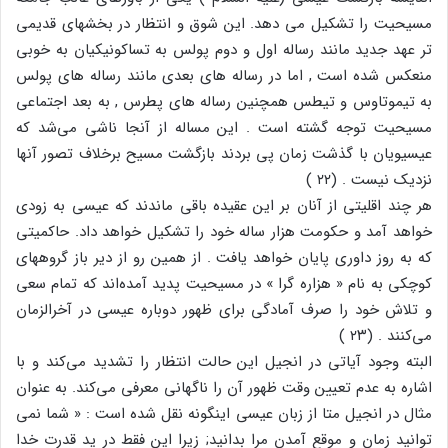
مسیحیت را تشکیل می دهد. این شوق و انتظار در بخشهای قدیمی
تر عهد جدید مانند رساله اول و دوم پولس به تساکونیکیان به خوبی
منعکس شده است , اما در رساله های بعدی مانند رساله های پولس
به تیموتاوس و تیطس همچنین رساله های پطرس , به بعد اجتماعی
مسیحیت توجه گشته است . این مساله از آنجا ناشی می‌شد که
عیسیویان با گذشت زمان پی بردند بازگشت مسیح برخلاف تصور آنها
نزدیک نیست . (۲۲ )
هر چند اقلیتی از آنان بر این عقیده باقی ماندند که عیسی به زودی
خواهد آمد و حکومت هزار ساله خود را تشکیل خواهد داد. حاکمیتی
که به روز داوری پایان خواهد یافت . از همین رو از دیر باز گروههای
کوچکی به نام « هزاره گرا » در مسیحیت پدید آمده‌اند که تمام سعی
و تلاش خود را صرف آمادگی برای ظهور دوباره عیسی در آخرالزمان
می‌کنند . (۲۳ )
البته وجود آیاتی در انجیل این حالت انتظار را تشدید می‌کند و با
اشاره به عدم تعیین وقت ظهور آن را ناگهانی معرفی می‌کند. به عنوان
مثال در انجیل متا از زبان عیسی اینگونه نقل شده است : « شما نمی
توانید زمان و موقع آمدن مرا بدانید; زیرا این فقط در ید قدرت خدا