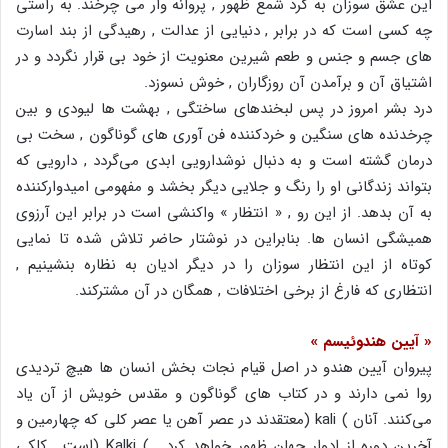
این عشق سوزان به گرد شمع ظهور , پروانه وار می چرخند. به راستی
چه کسی است که در برابر , دنیایی از عدالت , رهیدگی از بند اسارت
های جسم و جنس و طعم شیرین معنویت از خود بی قرار نگردد و در
اشتیاق آن و برآمدن آن روزگاران , خوش نسوزد.
درد بشر امروز در پس لبخندهای ساختگی , بهشت ها لیودی و بین
چرخدنده های سنگین و خردکننده فن آوری های گوناگون , سخت بی
درمان گشته است و به دنبال نوشدارویی ابدی می‌گردد , دارویی که
بتواند زندگانی او را رنگ و جلایی دیگر بخشد و مفهومی امیدوارکننده
به آن بدهد. از این رو , « انتظار » واکنشی است در برابر این آرزوی
همیشگی انسان ها. بنابراین در نوشتار حاضر تلاش شده تا نمایی
کوتاه از این انتظار سوزان را در دیگر ادیان به نظاره بنشینیم ,
انتظاری که فارغ از برخی اختلافات , همگان در آن مشترکند.
« آیین هندوئیسم »
پیروان آیین هندو در اصل قیام نجات بخش انسان ها هیچ تردیدی
روا نمی دارند و در کتاب های گوناگون و مقدس خویش از آن یاد
می‌کنند. آنان ) kali (معتقدند در عصر آهن یا عصر کلی که چهارمین و
آخرین دوره از ادوار جهان ظهور خواهد کرد . ) Kalki (است , کلکی