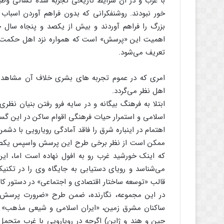
با غرب و در آن شرایط تاریخی تجربه شده کسانی وظی
خور نبودند. روشنفکرانی که بدون فراهم آوردن اسباب
بزرگ را فراهم آوردند و بیش از یکصد و پنجاه سال 
اهمیت این «پرسش» است که همواره نزد اهل حکمت 
تعریف می‌شود.
امری که در عموم تجربه های بشری خلاف آن مشاهده
اهل نظر می‌گردد.
ابتلا به فرهنگ بیگانه و در سایه فرو رفتن بنیان نظ
اسلامی و استمرار حیات فرهنگی اقوام ساکن در این گ
اهتمام در اینباره شرق را فاقد آمادگی رویارویی با دشم
ممکن است از نظر برخی طرح این پرسش واسپس یکصد و 
که اینک خورشید غرب رو به افول نهاده است اما، این
می‌شناسد و رویای دستیابی به جایگاه وی را در تکنیک
قالب «توسعه ساختار اقتصادی و اجتماعی» در دستور ک
در این مجموعه، نگارنده، ضمن طرح «ضرورت پرسش»
ساکنان مشرق زمین، «ایران اسلامی و شیعی مذهب» را ش
چین و هند و ژاپن) اگرچه در رویارویی با غرب متحم