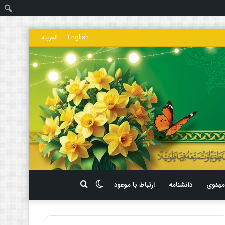
ج
English
العربیه
تغییر
جستجو
هدوی
دانشنامه
ارتباط با موعود
پوسته
برای