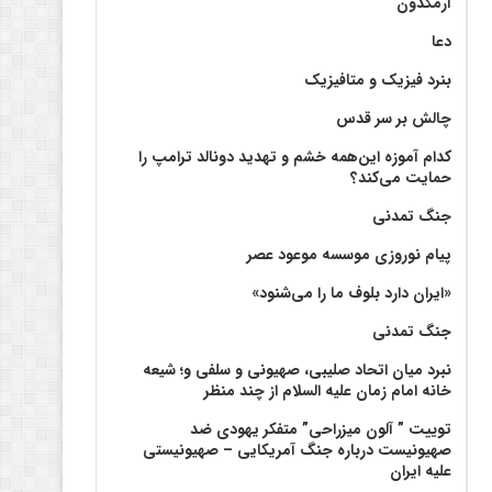
آرمگدون
دعا
بنرد فیزیک و متافیزیک
چالش بر سر قدس
کدام آموزه این‌همه خشم و تهدید دونالد ترامپ را
حمایت می‌کند؟
جنگ تمدنی
پیام نوروزی موسسه موعود عصر
«ایران دارد بلوف ما را می‌شنود»
جنگ تمدنی
نبرد میان اتحاد صلیبی، صهیونی و سلفی و؛ شیعه
خانه امام زمان علیه السلام از چند منظر
توییت ” آلون میزراحی” متفکر یهودی ضد
صهیونیست درباره جنگ آمریکایی – صهیونیستی
علیه ایران