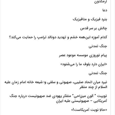
آرمگدون
دعا
بنرد فیزیک و متافیزیک
چالش بر سر قدس
کدام آموزه این‌همه خشم و تهدید دونالد ترامپ را حمایت می‌کند؟
جنگ تمدنی
پیام نوروزی موسسه موعود عصر
«ایران دارد بلوف ما را می‌شنود»
جنگ تمدنی
نبرد میان اتحاد صلیبی، صهیونی و سلفی و؛ شیعه خانه امام زمان علیه
السلام از چند منظر
توییت ” آلون میزراحی” متفکر یهودی ضد صهیونیست درباره جنگ
آمریکایی – صهیونیستی علیه ایران
«حالا نوبت آمریکاست!»