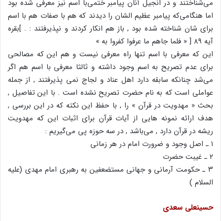
می‌شناختند و در انجیل آنان پیامبر ختمی‌با اسم نیز معرفی شده بود
اما هنگامی‌که پیامبر عظیم الشان را دیدند که هم با صفات هم با اسم
برای شان شناخته شده بود , باز هم انکار کردند و نپذیرفتند : . ]بقره
آیه ۸۹ [ « فلما جاهم ما عرفوا کفروا به »
این که معرفی با اسم تنها راه معرفی نیست و هم این که مصالحی
برای عدم تصریح به اسم وجود داشته و ثالثا معرفی با اسم هم اگر
می‌شد چنانکه سابقه دارد اهل عناد و لجاج نمی پذیرفتند , از جمله
عواملی است که به نام حضرت تصریح نشده است . با این تفاصیل ,
بحث « مهدویت در قرآن » را , با حفظ این نکته که در این بررسی ,
هدف ارائه نمونه هایی از آیات قرآن برای اثبات این که مهدویت
ریشه در قرآن دارد , می‌باشد , در سه حوزه پی می‌گیریم :
۱ ـ اصل وجود و ضرورت امام در هر زمانی
۲ ـ غیبت حضرت
۳ ـ حکومت آرمانی و جهانی مستضعفین به رهبری امام مهدی (علیه
السلام )
حسینعلی سعدی