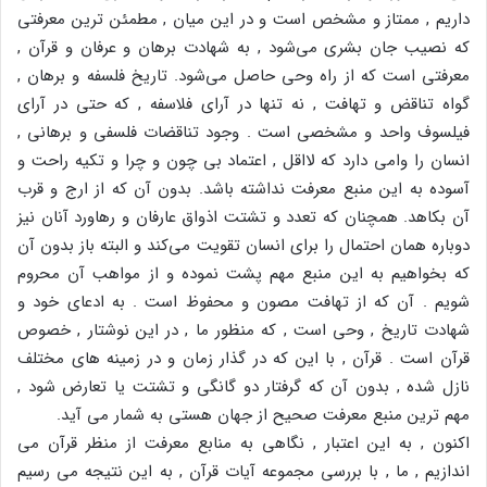
داریم , ممتاز و مشخص است و در این میان , مطمئن ترین معرفتی
که نصیب جان بشری می‌شود , به شهادت برهان و عرفان و قرآن ,
معرفتی است که از راه وحی حاصل می‌شود. تاریخ فلسفه و برهان ,
گواه تناقض و تهافت , نه تنها در آرای فلاسفه , که حتی در آرای
فیلسوف واحد و مشخصی است . وجود تناقضات فلسفی و برهانی ,
انسان را وامی دارد که لااقل , اعتماد بی چون و چرا و تکیه راحت و
آسوده به این منبع معرفت نداشته باشد. بدون آن که از ارج و قرب
آن بکاهد. همچنان که تعدد و تشتت اذواق عارفان و رهاورد آنان نیز
دوباره همان احتمال را برای انسان تقویت می‌کند و البته باز بدون آن
که بخواهیم به این منبع مهم پشت نموده و از مواهب آن محروم
شویم . آن که از تهافت مصون و محفوظ است . به ادعای خود و
شهادت تاریخ , وحی است , که منظور ما , در این نوشتار , خصوص
قرآن است . قرآن , با این که در گذار زمان و در زمینه های مختلف
نازل شده , بدون آن که گرفتار دو گانگی و تشتت یا تعارض شود ,
مهم ترین منبع معرفت صحیح از جهان هستی به شمار می آید.
اکنون , به این اعتبار , نگاهی به منابع معرفت از منظر قرآن می
اندازیم , ما , با بررسی مجموعه آیات قرآن , به این نتیجه می رسیم