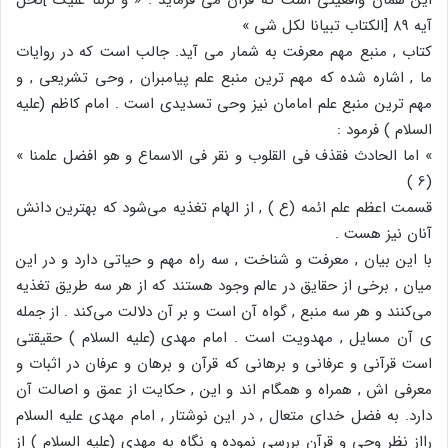
آیه ۸۹ [الکتاب تبیانا لکل شی »
کتاب , منبع مهم معرفت به شمار می آید. جالب است که در روایات
ما , اشاره شده که مهم ترین منبع علم پیامبران , وحی تشریعی , و
مهم ترین منبع علم امامان نیز وحی تسدیدی است . امام کاظم (علیه
السلام ) فرمود :
» اما الحادث فقذف فی القلوب و نقر فی الاسماع و هو افضل علمنا »
(6 )
قسمت اعظم علم ائمه (ع ) , از الهام تغذیه می‌شود که بهترین دانش
آنان نیز هست .
با این بیان , معرفت و شناخت , سه راه مهم و حیاتی دارد و در این
میان , برخی از حقایق در عالم وجود هستند که از هر سه طریق تغذیه
می‌کنند و هر سه منبع , گواه آن است و بر آن دلالت می‌کند . از جمله
ی آن مسایل , مهدویت است . امام مهدی (علیه السلام ) حقیقتی
است قرآنی و عرفانی و برهانی که قرآن و برهان و عرفان در اثبات و
معرفی اش , همراه و همگام اند و این , حکایت از عمق و اصالت آن
دارد. به فضل خدای متعال , در این نوشتار , امام مهدی علیه السلام
رااز نظر وحی و قرآن بررسی نموده و نگاه به مهدی (علیه السلام ) از