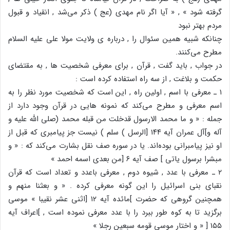
گرفته شود » , « آیا اگر نام مهدی (عج ) ذکر می‌شد , انقیاد و قبول
مردم بهتر نبود
چنانکه شبیه همین سئوال را , درباره ی ولایت مولا علی علیه السلام
مطرح می‌کنند.
در جواب , باید گفت , قرآن , برای معرفی شخصیت ها , به مقتضای
حکمت و بلاغت , از سه راه استفاده کرده است :
۱ ـ معرفی با اسم , اولین راه , این است که شخصیت مورد نظر را به
اسم معرفی و مطرح می‌کند که نمونه هایی در قرآن وجود دارد از
جمله : « و ما محمد الارسول قدخلت من قبله محمد (صلی الله علیه و
آله و]آل عمران آیه ۱۴۴ [الرسل ) سلم ) نیست جز پیامبری که قبل از
او نیز پیامبرانی بوده‌اند. یا در سوره صف نقل بشارت می‌کند که : « و
مبشرا برسول یاتی ] صف آیه ۶ [من بعدی اسمه احمد »
۲ ـ معرفی با عدد , شیوه دوم , معرفی باعدد و تعداد است که قرآن
نقبای بنی اسرائیل را این گونه معرفی کرده . « و بعثنا منهم و
همچنین گروهی که حضرت ]مائده آیه ۱۲ [اثنی عشر نقیبا » موسی
برگزید تا به کوه طور ببرد را با عدد معرفی نموده است , ]اعراف آیه
۱۵۵ [ « و اختار موسی قومه سبعین رجلا »