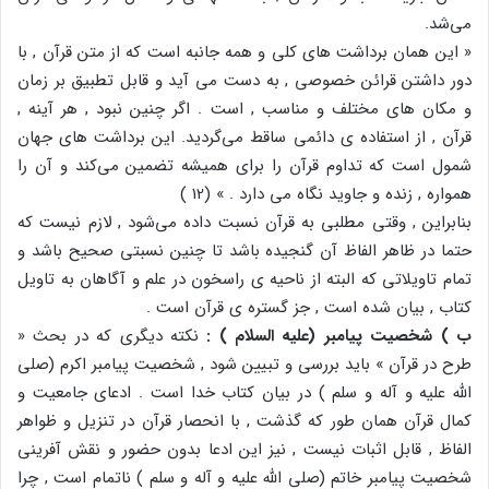
می‌شد.
« این همان برداشت های کلی و همه جانبه است که از متن قرآن , با
دور داشتن قرائن خصوصی , به دست می آید و قابل تطبیق بر زمان
و مکان های مختلف و مناسب , است . اگر چنین نبود , هر آینه ,
قرآن , از استفاده ی دائمی ساقط می‌گردید. این برداشت های جهان
شمول است که تداوم قرآن را برای همیشه تضمین می‌کند و آن را
همواره , زنده و جاوید نگاه می دارد . » (12 )
بنابراین , وقتی مطلبی به قرآن نسبت داده می‌شود , لازم نیست که
حتما در ظاهر الفاظ آن گنجیده باشد تا چنین نسبتی صحیح باشد و
تمام تاویلاتی که البته از ناحیه ی راسخون در علم و آگاهان به تاویل
کتاب , بیان شده است , جز گستره ی قرآن است .
ب ) شخصیت پیامبر (علیه السلام ) :
نکته دیگری که در بحث «
طرح در قرآن » باید بررسی و تبیین شود , شخصیت پیامبر اکرم (صلی
الله علیه و آله و سلم ) در بیان کتاب خدا است . ادعای جامعیت و
کمال قرآن همان طور که گذشت , با انحصار قرآن در تنزیل و ظواهر
الفاظ , قابل اثبات نیست , نیز این ادعا بدون حضور و نقش آفرینی
شخصیت پیامبر خاتم (صلی الله علیه و آله و سلم ) ناتمام است , چرا