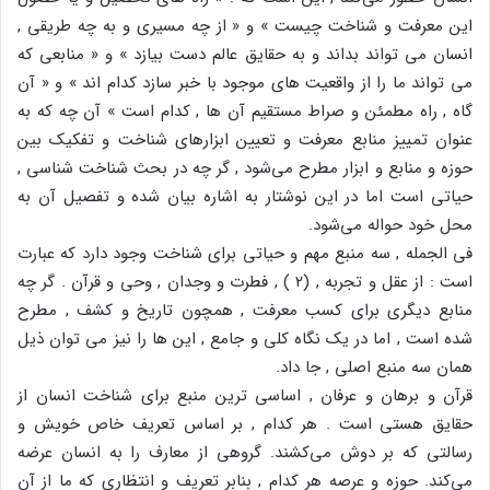
این معرفت و شناخت چیست » و « از چه مسیری و به چه طریقی ,
انسان می تواند بداند و به حقایق عالم دست بیازد » و « منابعی که
می تواند ما را از واقعیت های موجود با خبر سازد کدام اند » و « آن
گاه , راه مطمئن و صراط مستقیم آن ها , کدام است » آن چه که به
عنوان تمییز منابع معرفت و تعیین ابزارهای شناخت و تفکیک بین
حوزه و منابع و ابزار مطرح می‌شود , گر چه در بحث شناخت شناسی ,
حیاتی است اما در این نوشتار به اشاره بیان شده و تفصیل آن به
محل خود حواله می‌شود.
فی الجمله , سه منبع مهم و حیاتی برای شناخت وجود دارد که عبارت
است : از عقل و تجربه , (۲ ) , فطرت و وجدان , وحی و قرآن . گر چه
منابع دیگری برای کسب معرفت , همچون تاریخ و کشف , مطرح
شده است , اما در یک نگاه کلی و جامع , این ها را نیز می توان ذیل
همان سه منبع اصلی , جا داد.
قرآن و برهان و عرفان , اساسی ترین منبع برای شناخت انسان از
حقایق هستی است . هر کدام , بر اساس تعریف خاص خویش و
رسالتی که بر دوش می‌کشند. گروهی از معارف را به انسان عرضه
می‌کند. حوزه و عرصه هر کدام , بنابر تعریف و انتظاری که ما از آن