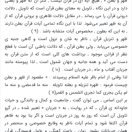
ظهر و بطن » , هیچ آیه ای در قرآن نیست , مگر آن که ظهر و بطنی
دارد و در این نگاه , تاویل به معنای بطن قرآن است که تاویل , دلالت
درونی قرآن را می رساند , در مقابل دلالت ظاهری و برونی قرآن که از
آن به ظهر تعبیر می‌شود. لذا با این نگاه تمامی آیات قرآن بطن دارند
, نه این که بطون , مخصوص آیات متشابه باشد . (۹ )
ظهر و تنزیل قرآن , ناظر به شان و نزول است و گاهی جنبه ی
خصوصی می‌یابد , ولی بطن قرآن , که دلالت باطنی آن است با قطع
نظر از قرائن موجود , برداشت های کلی است که از متن قرآن به
دست می آید و همه جانبه و جهان شمول است , لذا پیوسته مانند
جریان آفتاب و ماه , در جریان است . (۱۰ )
لذا وقتی از امام باقر علیه السلام پرسیدند : « مقصود از ظهر و بطن
چیست فرمود : ظهره تنزیله و بطنه تاویله . منه ما قدمضی و منه ما
لم یکن یجری کما تجری الشمس و القمر(۱۱ )
بر این اساس , می توان گفت , جامعیت و کمال و بالندگی و حیات
جاودانه ی قرآن ـ که در روایت , به « جریان » تعبیر شده ـ در گرو
تاویل آن است که روز به روز در جریان است و اگر بنا بود به ظاهر
قرآن اکتفا شود و تمام آیات ناظر به وقایع خصوصی و منحصر در
همان جریانات بشود. زمان , باعث کهنگی و عامل فرسودگی قرآن