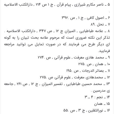
۵ ـ ناصر مکارم شیرازی , پیام قرآن , ج ۱ ص ۲۱۴ , دارالکتب الاسلامیه
.
۶ ـ اصول کافی , ج ۱ , ص .۳۹۲
۷ ـ نحل .۸۹
۸ ـ علامه طباطبایی , المیزان ج ۱۲ , ص ۳۴۷ , دارالکتب الاسلامیه .
تذکر این نکته ضروری است که مرحوم علامه بحث تبیان را به گونه
ای دیگر طرح می فرمایند که در صورت تمایل می توانید مراجعه
فرمایید.
۹ ـ محمد هادی معرفت , علوم قرآنی , ص .۲۷۴
۱۰ ـ همان , ص .۲۷۵
۱۱ ـ بصائر الدرجات , ص .۱۹۵
۱۲ ـ محمدهادی معرفت , علوم قرآنی ص .۲۷۵
۱۳ ـ محمد حسین طباطبایی , تفسیر المیزان , ج ۱۲ , ص ۲۶۱ , جامعه
ی مدرسین .
۱۴ ـ نجم : ۴ ـ.۳
۱۵ ـ همان
۱۶ ـ نورالثقلین , ج ۳ , ص .۵۵