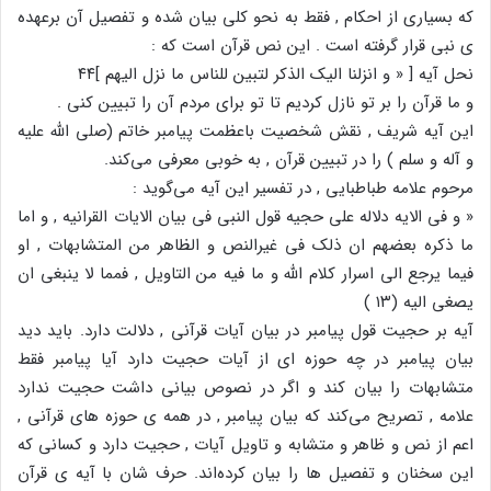
که بسیاری از احکام , فقط به نحو کلی بیان شده و تفصیل آن برعهده
ی نبی قرار گرفته است . این نص قرآن است که :
نحل آیه [ « و انزلنا الیک الذکر لتبین للناس ما نزل الیهم ]۴۴
و ما قرآن را بر تو نازل کردیم تا تو برای مردم آن را تبیین کنی .
این آیه شریف , نقش شخصیت باعظمت پیامبر خاتم (صلی الله علیه
و آله و سلم ) را در تبیین قرآن , به خوبی معرفی می‌کند.
مرحوم علامه طباطبایی , در تفسیر این آیه می‌گوید :
« و فی الایه دلاله علی حجیه قول النبی فی بیان الایات القرانیه , و اما
ما ذکره بعضهم ان ذلک فی غیرالنص و الظاهر من المتشابهات , او
فیما یرجع الی اسرار کلام الله و ما فیه من التاویل , فمما لا ینبغی ان
یصغی الیه (۱۳ )
آیه بر حجیت قول پیامبر در بیان آیات قرآنی , دلالت دارد. باید دید
بیان پیامبر در چه حوزه ای از آیات حجیت دارد آیا پیامبر فقط
متشابهات را بیان کند و اگر در نصوص بیانی داشت حجیت ندارد
علامه , تصریح می‌کند که بیان پیامبر , در همه ی حوزه های قرآنی ,
اعم از نص و ظاهر و متشابه و تاویل آیات , حجیت دارد و کسانی که
این سخنان و تفصیل ها را بیان کرده‌اند. حرف شان با آیه ی قرآن