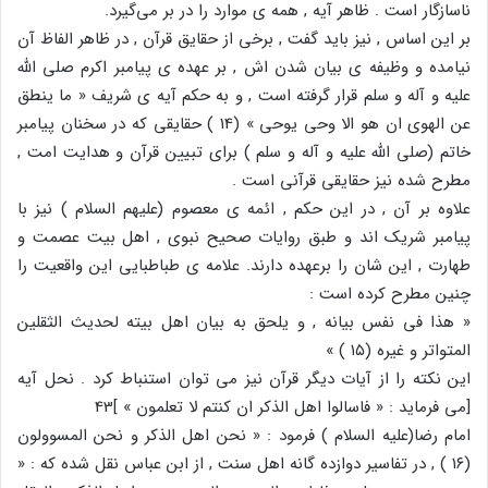
ناسازگار است . ظاهر آیه , همه ی موارد را در بر می‌گیرد.
بر این اساس , نیز باید گفت , برخی از حقایق قرآن , در ظاهر الفاظ آن
نیامده و وظیفه ی بیان شدن اش , بر عهده ی پیامبر اکرم صلی الله
علیه و آله و سلم قرار گرفته است , و به حکم آیه ی شریف « ما ینطق
عن الهوی ان هو الا وحی یوحی » (14 ) حقایقی که در سخنان پیامبر
خاتم (صلی الله علیه و آله و سلم ) برای تبیین قرآن و هدایت امت ,
مطرح شده نیز حقایقی قرآنی است .
علاوه بر آن , در این حکم , ائمه ی معصوم (علیهم السلام ) نیز با
پیامبر شریک اند و طبق روایات صحیح نبوی , اهل بیت عصمت و
طهارت , این شان را برعهده دارند. علامه ی طباطبایی این واقعیت را
چنین مطرح کرده است :
« هذا فی نفس بیانه , و یلحق به بیان اهل بیته لحدیث الثقلین
المتواتر و غیره (۱۵ ) »
این نکته را از آیات دیگر قرآن نیز می توان استنباط کرد . نحل آیه
[می فرماید : « فاسالوا اهل الذکر ان کنتم لا تعلمون » ]43
امام رضا(علیه السلام ) فرمود : « نحن اهل الذکر و نحن المسوولون
(۱۶ ) , در تفاسیر دوازده گانه اهل سنت , از ابن عباس نقل شده که : «