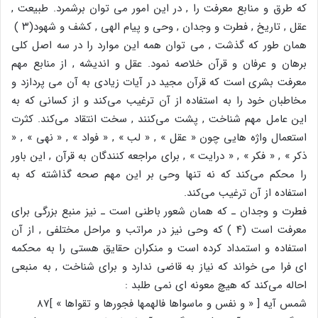
که طرق و منابع معرفت را , در این امور می توان برشمرد. طبیعت ,
عقل , تاریخ , فطرت و وجدان , وحی و پیام الهی , کشف و شهود(۳ )
همان طور که گذشت , می توان همه این موارد را در سه اصل کلی
برهان و عرفان و قرآن خلاصه نمود. عقل و اندیشه , از منابع مهم
معرفت بشری است که قرآن مجید در آیات زیادی به آن می پردازد و
مخاطبان خود را به استفاده از آن ترغیب می‌کند و از کسانی که به
این عامل مهم شناخت , پشت می‌کنند , سخت انتقاد می‌کند. کثرت
استعمال واژه هایی چون « عقل » , « لب » , « فواد » , « نهی » , «
ذکر » , « فکر » , « درایت » , برای مراجعه کنندگان به قرآن , این باور
را محکم می‌کند که نه تنها وحی بر این مهم صحه گذاشته که به
استفاده از آن ترغیب می‌کند.
فطرت و وجدان ـ که همان شعور باطنی است ـ نیز منبع بزرگی برای
معرفت است (۴ ) که وحی نیز در مراتب و مراحل مختلفی , از آن
استفاده و استمداد کرده است و منکران حقایق هستی را به محکمه
ای فرا می خواند که نیاز به قاضی ندارد و برای شناخت , به منبعی
احاله می‌کند که هیچ معونه ای نمی طلبد :
شمس آیه [ « و نفس و ماسواها فالهمها فجورها و تقواها » ]87