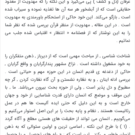
عرفان (دل و کشف ) پی می‌گیرد و این نکته را که مهدویت از معدود
حقایقی است که از آبشخور هر سه آن ها تغذیه نموده و سیراب شده
است , بازگو می‌کند. این خود حاکی از استحکام باورمندی به مهدویت
است . در این مقاله , مهدویت از منظر قرآن بررسی شده که نظر شما
را به این نوشتار که از فصلنامه « انتظار » اقتباس شده جلب می
نمائیم .
شناخت شناسی , از مباحث مهمی است که از دیرباز , ذهن متفکران را
به خود مشغول داشته است . نزاع مشهور پندارگرایان و واقع گرایان ,
حاکی از دغدغه ی قدیم انسان در این حوزه مهم و حیاتی است .
بررسی ادله اینان , و به نظاره نشستن و آن گاه نظارت کردن , گر چه
مطبوع و دل پذیر است , ولی از حوزه بحث بیرون می‌باشد. ما , با
این موقف و موضع که انسان دارای قدرت شناسایی از خود و جهان
خارج است و به این دلیل که حتی ایده آلیست ها هم در عمل
رئالیست هستند , نظام و پایه بحث را بر این اصل استوار می‌کنیم و
می‌گوییم , انسان می تواند از حقیقت های هستی مطلع و آگاه گردد
. (۱ ) با طرح این نکته , اساسی ترین و اولین سئوالی که به ذهن
انسان خطور می‌کند , این است که : « راه های تحصیل و یا حصول