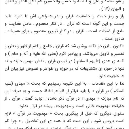
و هو محمد و علی و فاطمه والحسن والحسین هم اهل الذکر و العقل
و البیان (۱۷ ) .
راز و رمز حیات و جامعیت قرآن را در همراهی اش با عترت باید
جست و این گونه است که قرآن , در کنار معصوم , عامل هدایت و
مانع از ضلالت است . قرآن , در کنار تبیین معصوم , برای همیشه ,
هادی است .
تاکنون , این دو نکته روشن شد که قرآن , جامع و اعم از ظهر و بطن و
تفسیر و تاویل می‌باشد. و پیامبر اکرم (صلی الله علیه و آله و سلم ) و
ائمه ی هدی (علیهم السلام ) در تبیین قرآن , نقش مهمی دارند و نه
تنها در حوزه ی متشابهات که در حوزه ی ظواهر و نصوص نیز بیان آن
ها حجیت دارد.
لذا با این مقدمات , به این نتیجه رسیدیم که بحث « مهدی (علیه
السلام ) در قرآن » را باید فراتر از ظواهر الفاظ جست و به صرف این
که نام مبارک « مهدی » در قرآن ذکر نشده , نباید گفت , قرآن , از
حقیقت مهدویت خالی است و مهدویت , ریشه در قرآن ندارد.
سئوال دیگری که قبل از پیگیری بحث « مهدویت در قرآن » لازم
است بررسی شود , این است که با همه ی این تفاصیل , « چرا نام
مهدی (عج ) به صراحت , در قرآن نیامده تا جلوی انکار خیلی ها ,