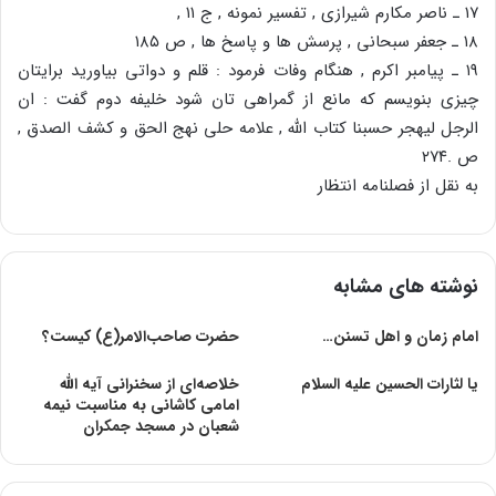
۱۷ ـ ناصر مکارم شیرازی , تفسیر نمونه , ج ۱۱ ,
۱۸ ـ جعفر سبحانی , پرسش ها و پاسخ ها , ص ۱۸۵
۱۹ ـ پیامبر اکرم , هنگام وفات فرمود : قلم و دواتی بیاورید برایتان
چیزی بنویسم که مانع از گمراهی تان شود خلیفه دوم گفت : ان
الرجل لیهجر حسبنا کتاب الله , علامه حلی نهج الحق و کشف الصدق ,
ص .۲۷۴
به نقل از فصلنامه انتظار
نوشته های مشابه
امام زمان و اهل تسنن…
حضرت صاحب‌الامر(ع) کیست؟
یا لثارات الحسین علیه السلام
خلاصه‌اى از سخنرانى آیه الله
امامى کاشانى به مناسبت نیمه
شعبان در مسجد جمکران