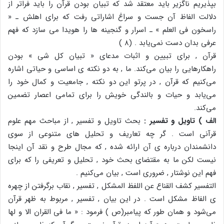
بپذیریم ناگزیر باید معتقد شد که تبیان بودن قرآن را باید فراتر از
دلالت الفاظ آن جست و سراغ اشاراتی رفت که برای اهلش ـ «
راسخون فی العلم » ـ اسرار و گنجینه ها را هویدا می سازد که فهم
عرفی بدان دست نمی‌یابد . (۸ )
قرآن , برای تبیین و اثبات مدعای « تبیان کل شی » بودن
راهکارهایی را بیان می‌کند. ما , به دو نکته ی اساسی و حیاتی اشاره
می‌کنیم که قرآن , در پرتو این دو نکته , جامعیت و کمال خود را
می‌یابد و حیات و بالندگی خویش را برای تمامی اعصار تضمین
می‌کند.
الف ) تاویل و تفسیر :
بحث تاویل و تفسیر , از مباحث مهم علوم
قرآنی است . گر چه تعاریف و تحلیل های متنوعی از سوی
دانشمندان درباره ی آن ارائه شده , که مجال طرح و نقد آن اینجا
نیست لکن ما به مقتضای بحث خود , تحلیل و تعریفی را که برای
فهم این نوشتار , ضروری است , بیان می‌کنیم .
التفسیر کشف القناع عن اللفظ المشکل , تفسیر , نقاب برگرفتن از چهره
ی الفاظ مشکل است . در این بیان , تفسیر , مربوط به ظهر قرآن
می‌شود و همان طور که پیامبر(ص ) فرمود : « ما فی القران الا و لها