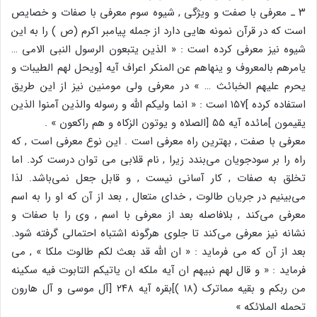
۳ ـ معرفی با صفت و ویژگی , شیوه سوم معرفی با صفات و خصایص
است که در قرآن نمونه هایی دارد از جمله پیامبر اکرم (ص ) را به این
شیوه نیز معرفی کرده است : « الذین یتبعون الرسول النبی الامی …
یامرهم بالمعروف و ینهاهم عن المنکر اعراف آیه [ویحل لهم الطیبات و
یحرم علیهم الخبائث … » در معرفی ولی مومنین نیز از این طریق
استفاده کرده ]۱۵۷ است : « انما ولیکم الله و رسوله والذین آمنوا الذین
یقیمون ]مائده آیه ۵۵ [الصلاه و یوتون الزکاه و هم راکعون » .
معرفی با صفت , بهترین راه معرفی است . این نوع معرفی است , که
راه را بر سودجویان می‌بندد زیرا , نام قلابی می توان درست کرد. اما
تخلق به صفات , کار آسانی نیست , و قابل جعل نمی‌باشد. لذا
می‌بینیم در جریان طالوت , خدای متعال , بعد از آن که او را به اسم
معرفی می‌کند , بلافاصله بعد از معرفی با اسم , وی را با صفات و
نشانه نیز معرفی می‌کند تا جلوی هرگونه اشتباه احتمالی گرفته شود.
بعد از آن که می فرماید : « ان الله قد بعث لکم طالوت ملکا » , می
فرماید : « و قال لهم نبیهم ان آیه ملکه ان یاتیکم التابوت فیه سکینه
من ربکم و بقیه مماترک (۱۸ )]بقره آیه ۲۴۸ [آل موسی و آل هارون
تحمله الملائکه »