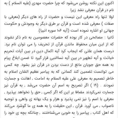
اکنون این نکته روشن می‌شود که چرا حضرت مهدی (علیه السلام ) به
نام در قرآن معرفی نشد زیرا
اولا تنها راه معرفی این نیست و حضرت از راه های دیگر (معرفی با
صفات ) معرفی شده است و قرآن بر طرق دیگر به وجودش و حکومت
جهانی او اشاره نموده است (آیه ۱۰۶ سوره انبیا).
ثانیا : مصالحی در کار بوده که حضرات معصومین به نام ذکر نشوند
که از این میان محفوظ ماندن قرآن از تحریف را می توان نام برد.
درست همان علتی که ایجاب کرد آیه اکمال دین در بین آیات تحریم
خبائث و آیه تطهیر در بین آیه نساالنبی قرار گیرد تا ضمن ابلاغ پیام
به همه حق جویان مانع از دست بردن در قرآن نیز بشود. چه کسی
می توانست تضمین کند کسانی که به پیامبر عظیم الشان اسلام به
خاطر تصمیم به معرفی علی علیه السلام به امامت , اهانت و جسارت
نمودند . (۱۹ ) اگر تصریح به اسم آن حضرت می‌شد , به قرآن نیز
جسارت نمی‌کردند مضافا بر این که اگر کسی , حق را نخواهد بپذیرد ,
معرفی با اسم را نیز نمی پذیرد و هزار و یک بهانه ی واهی و توجیه
ناصواب , می آورد. قرآن , این حقیقت را به همه ی ما گوشزد می‌کند
که اهل کتاب , پیامبر را به خوبی می‌شناختند , چنانکه بچه ی خود را