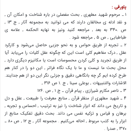
پاورقی :
۱ ـ مرحوم شهید مطهری , بحث مفصلی در باره شناخت و امکان آن ,
و نقد ادله ی مخالفان دارند که می توانید به مجموعه آثار , ج ۱۳ ,
ص .۳۴۰ به بعد , مراجعه کنید ونیز به نهایه الحکمه , علامه ی
طباطبایی , ص ۵ , مراجعه شود .
۲ ـ تجربه از طریق حواس و به نحو جزیی حاصل می‌شود و کارکرد
عقل , درک مفاهیم کلی است این که چگونه عقل کلیات را می‌یابد آیا
از طریق تجرید و کلی کردن محسوسات است یا مکانیزم دیگری دارد ,
محل بحث ما نیست و ما با یک نگاه فراتر , این دو را در کنار هم
طرح کرده ایم گر چه بانگاهی دقیق و جزئی نگر این دو از هم جدایند.
الاشارات والتنبیهات , بوعلی سینا , ج .۱ ص ۳۱۶ ,
۳ ـ ناصر مکارم شیرازی , پیام قرآن ـ ج ۱ , ص .۱۲۶
۴ ـ شهید مطهری از منظر قرآن , منابع معرفت را طبیعت , عقل و دل
و تاریخ می داند که ابزار شناخت را نیز به ترتیب , احساس و تجربه ,
برهان و قیاس و تزکیه نفس می داند. بحث دقیق تفکیک منابع از
ابزار را به کتب مربوط , احاله می‌کنیم . مجموعه آثار , ج ۱۲ , ص ۸۰ ـ
۳۷۰ , صدرا .