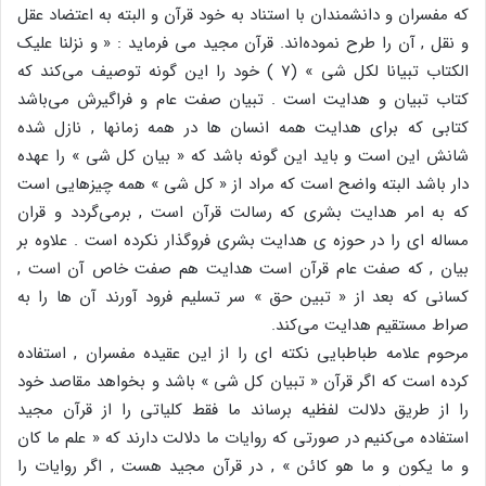
که مفسران و دانشمندان با استناد به خود قرآن و البته به اعتضاد عقل
و نقل , آن را طرح نموده‌اند. قرآن مجید می فرماید : « و نزلنا علیک
الکتاب تبیانا لکل شی » (7 ) خود را این گونه توصیف می‌کند که
کتاب تبیان و هدایت است . تبیان صفت عام و فراگیرش می‌باشد
کتابی که برای هدایت همه انسان ها در همه زمانها , نازل شده
شانش این است و باید این گونه باشد که « بیان کل شی » را عهده
دار باشد البته واضح است که مراد از « کل شی » همه چیزهایی است
که به امر هدایت بشری که رسالت قرآن است , برمی‌گردد و قران
مساله ای را در حوزه ی هدایت بشری فروگذار نکرده است . علاوه بر
بیان , که صفت عام قرآن است هدایت هم صفت خاص آن است ,
کسانی که بعد از « تبین حق » سر تسلیم فرود آورند آن ها را به
صراط مستقیم هدایت می‌کند.
مرحوم علامه طباطبایی نکته ای را از این عقیده مفسران , استفاده
کرده است که اگر قرآن « تبیان کل شی » باشد و بخواهد مقاصد خود
را از طریق دلالت لفظیه برساند ما فقط کلیاتی را از قرآن مجید
استفاده می‌کنیم در صورتی که روایات ما دلالت دارند که « علم ما کان
و ما یکون و ما هو کائن » , در قرآن مجید هست , اگر روایات را