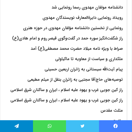
دانشنامه مولفان مهدوی رسما رونمایی شد
رویداد رونمایی دایرةالمعارف نویسندگان مهدوی
رونمایی از نخستین دانشنامه مؤلفان مهدوی در حوزه هنری
راز شگفت‌انگیز سوره حمد در گفت‌وگوی قیصر روم و امام هادی(ع)
صراط با ویژه نامه میلاد حضرت محمد مصطفی(ع) آمد
ملکداری و سیاست از معاویه تا ماکیاولی
پیام آیت‌الله سیستانی به زائران اربعین حسینی
توصیه‌های حاج‌آقا مجتبی به زائران بنقل از میثم مطیعی
راز کین جویی غرب و یهود علیه اسلام ، ایران و ساکنان شرق اسلامی
راز کین جویی غرب و یهود علیه اسلام ، ایران و ساکنان شرق اسلامی
مثلث مقدس
ولايت‏
اسماعیل شفیعی سروستانی: حج، طی مراتب توحیدی در معیت امام
فیس بوک
توییتر
واتس آپ
تلگرام