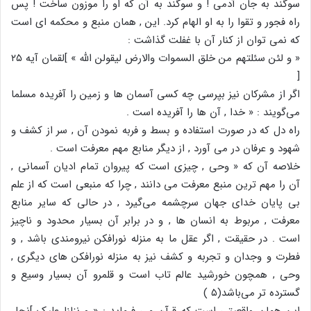
سوگند به جان آدمی ! و سوگند به آن که او را موزون ساخت ! پس
راه فجور و تقوا را به او الهام کرد. این , همان منبع و محکمه ای است
که نمی توان از کنار آن با غفلت گذاشت :
« و لئن سئلتهم من خلق السموات والارض لیقولن الله » ]لقمان آیه ۲۵
[
اگر از مشرکان نیز بپرسی چه کسی آسمان ها و زمین را آفریده مسلما
می‌گویند : « خدا , آن ها را آفریده است .
راه دل که در صورت استفاده و بسط و فربه نمودن آن , سر از کشف و
شهود و عرفان در می آورد , از دیگر منابع مهم معرفت است .
خلاصه آن که « وحی , چیزی است که پیروان تمام ادیان آسمانی ,
آن را مهم ترین منبع معرفت می دانند , چرا که منبعی است که از علم
بی پایان خدای جهان سرچشمه می‌گیرد , در حالی که سایر منابع
معرفت , مربوط به انسان ها , و در برابر آن بسیار محدود و ناچیز
است . در حقیقت , اگر عقل ما به منزله نورافکن نیرومندی باشد , و
فطرت و وجدان و تجربه و کشف نیز به منزله نورافکن های دیگری ,
وحی , همچون خورشید عالم تاب است و قلمرو آن بسیار وسیع و
گسترده تر می‌باشد(۵ )
این همان واقعیتی است که قرآن می فرماید : « و نزلنا علیک ]نحل