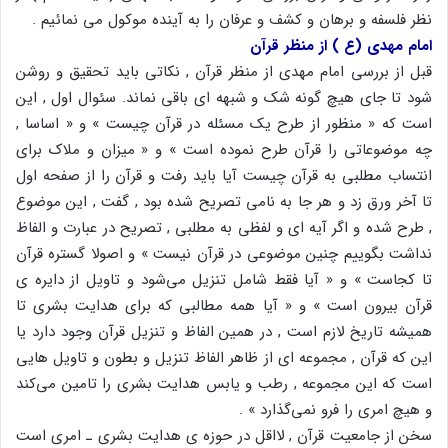
نظر فلسفه و برهان و کشف و عرفان را به آینده موکول می نمائیم .
امام مهدی (ع ) از منظر قرآن
قبل از بررسی امام مهدی از منظر قرآن , نکاتی باید تحقیق و روشن
شود تا جای هیچ گونه شک و شبهه ای باقی نماند. سئوال اول , این
است که « منظور از طرح یک مسئله در قرآن چیست » و « اساسا ,
چه موضوعاتی را قرآن طرح نموده است » و « میزان و ملاک برای
انتساب مطلبی به قرآن چیست آیا باید رفت و قرآن را از صفحه اول
تا آخر ورق زد و هر جا به نامی تصریح شده بود , گفت , این موضوع
, طرح شده و اگر آیه ای و لفظی به مطلبی , تصریح در عبارت و الفاظ
نداشت بگوییم چنین موضوعی در قرآن نیست » و اصولا گستره قرآن
تا کجاست » و « آیا فقط شامل تنزیل می‌شود و تاویل از دایره ی
قرآن بیرون است » و « آیا همه مطالبی که برای هدایت بشری تا
همیشه تاریخ لازم است , در همین الفاظ و تنزیل قرآن وجود دارد یا
این که قرآن , مجموعه ای از ظاهر الفاظ تنزیل و بطون و تاویل هایی
است که این مجموعه , رطب و یابس هدایت بشری را تامین می‌کند
و هیچ امری را فرو نمی‌گذارد » .
سخن از جامعیت قرآن , لااقل در حوزه ی هدایت بشری ـ امری است