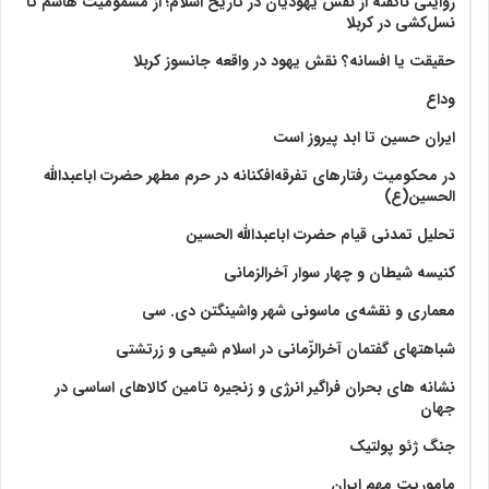
روایتی ناگفته از نقش یهودیان در تاریخ اسلام؛ از مسمومیت هاشم تا
نسل‌کشی در کربلا
حقیقت یا افسانه؟‌ نقش یهود در واقعه جانسوز کربلا
وداع
ایران حسین تا ابد پیروز است
در محکومیت رفتارهای تفرقه‌افکنانه در حرم مطهر حضرت اباعبدالله
الحسین(ع)
تحلیل تمدنی قیام حضرت اباعبدالله الحسین
کنیسه شیطان و چهار سوار آخرالزمانی
معماری و نقشه‌ی ماسونی شهر واشينگتن دی. سی
شباهتهای گفتمان آخر‌الزّمانی در اسلام شیعی و زرتشتی
نشانه های بحران فراگیر انرژی و زنجیره تامین کالاهای اساسی در
جهان
جنگ ژئو پولتیک
ماموریت مهم ایران