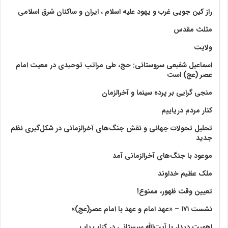
راز کین جویی غرب و یهود علیه اسلام ، ایران و ساکنان شرق اسلامی
مثلث مقدس
ولايت‏
اسماعیل شفیعی سروستانی: حج، طی مراتب توحیدی در معیت امام
عصر (عج) است
منجی گرایی بر پرده سینما و آخرالزمان
کنار مردم دریاییم
تحلیل تحولات جهانی و نقش جنگ‌های آخرالزمانی در شکل‌گیری نظم
جدید
موعود با جنگ‌های آخرالزمانی آمد
ملک عظیم خداوند
تعیین وقت ظهور، ممنوع!
نشست ۱۷۱ – «عهد امام و عهد با امام عصر(عج)»
اهمیت دیدار با آیت‌الله سیستانی در کتاب پاپ