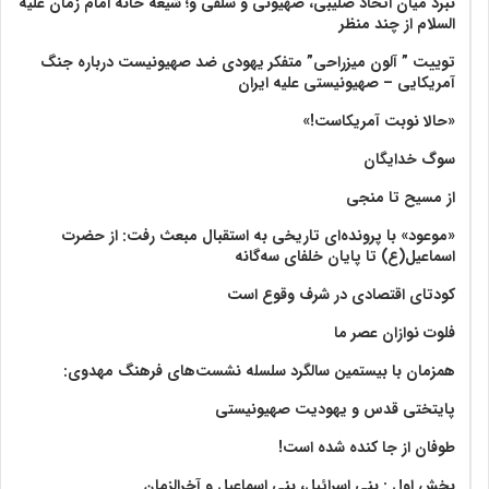
نبرد میان اتحاد صلیبی، صهیونی و سلفی و؛ شیعه خانه امام زمان علیه
السلام از چند منظر
توییت ” آلون میزراحی” متفکر یهودی ضد صهیونیست درباره جنگ
آمریکایی – صهیونیستی علیه ایران
«حالا نوبت آمریکاست!»
سوگ خدایگان
از مسیح تا منجی
«موعود» با پرونده‌ای تاریخی به استقبال مبعث رفت: از حضرت
اسماعیل(ع) تا پایان خلفای سه‌گانه
کودتای اقتصادی در شرف وقوع است
فلوت نوازان عصر ما
همزمان با بیستمین سالگرد سلسله نشست‌های فرهنگ مهدوی:‌
پایتختی قدس و یهودیت صهیونیستی
طوفان از جا کنده شده است!
بخش اول : بنی اسرائیل، بنی اسماعیل و آخرالزمان