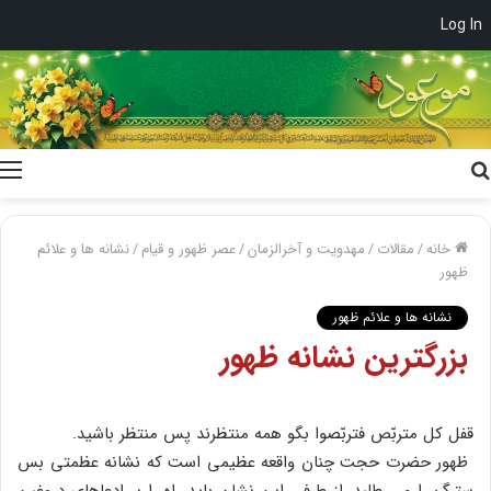
Log In
جستجو
برای
خانه
/
مقالات
/
مهدویت و آخرالزمان
/
عصر ظهور و قیام
/
نشانه ها و علائم
ظهور
نشانه ها و علائم ظهور
بزرگترین نشانه ظهور
قفل کل متربّص فتربّصوا بگو همه منتظرند پس منتظر باشید.
ظهور حضرت حجت چنان واقعه عظیمی است که نشانه عظمتی بس
سترگ را می طلبد .از طرفی این نشان باید راه را بر ادعاهای دروغین