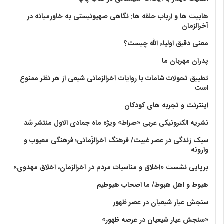
هابیت ها و ارباب حلقه ها: نگاهی صهیونیستی به خاورمیانه در
آخرالزمان
معنی دقیق اولیاء الله چیست؟
پدران مهربان ما
تطبیق تحولات شامات با روایات آخرالزمانی شیعی از هر نظر ممنوع
است
اینترنت و تجربه های کودکان
نشریه الکترونیکی عربی «صراط» ویژه ماه جمادی الاول منتشر شد
سبک زندگی در عصر غیبت/ فرهنگ آخرالزّمانی؛ فرهنگی معیوب و
وارونه
برپایی نشست «اخلاق و مناسبات مردم در آخرالزمان، اخلاق مهدوی»
هبوط و اهل هبوط/ ما اصحاب هبوطیم
سنجش عیار شیعیان در عصر ظهور
«سنجش عیار شیعیان در عرصه ظهور»