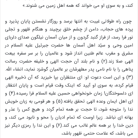
کند، و به سوى او مى خواند که همه اهل زمین مى شنوند.»
چون راه طولانى غیبت به انتها برسد و روزگار نشستن پایان پذیرد و
پرده هاى حجاب، دامن از چشم خلق برچیند و هنگام ظهور و تجلى
نور فرا رسد، از فراز گنبد گردون و از میان آسمان نیلگون صداى دلرباى
امین وحى و سیّد اهل آسمان ها حضرت جبرئیل علیه السلام در
مشرق و مغرب عالم طنین انداز شود و عالمیان را بر سر سفره بیعت
الهى صلا زند.(۲) و نام بلند آن حجت الهى و خلیفه حضرت رسالت
پناهى را با نام نامى پدر مطهرشان بر عالمیان گوشزد نماید، انشاء الله.
(۳) و این است دعوت او: اى منتظران بپا خیزید که آن ذخیره الهى
قیام کرده، به سوى او آیید که اینک وقت قیام است و پایان انتظار.
اى دلسوختگان! زمان خونخواهى حسین علیه السلام فرا رسیده.(۴) و
اى اهل ایمان وعده الهى تحقق یافته.(۵) و هر قومى به زبان خویش
ندا را متوجه شود، تا حجت بر همه تمام گردد و هیچ کس را عذر و
بهانه اى نباشد. زیرا اوست که تمام ادیان را محو و نابود مى کند، و
دین خدا را بر همه عالم غالب مى کند.(۶) و این ندا را رمزى دیگر نیز
مى باشد، که علامت حتمى ظهور باشد،