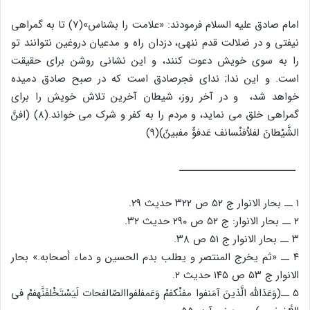
امام صادق علیه السلام فرمودند: «علامت را بشناس»(7) تا به گمراهى
نیفتى و در ضلالت قدم ننهى، دزدان راه و مدعیان دروغین نتوانند تو
را به سوى خویش دعوت کنند، و این نشانى روشن براى حقیقت
است. و این ندا; نداى فجرصادق است که در صبح صادق دمیده
خواهد شد، و در آخر روز، شیطان آخرین تلاش خویش را براى
گمراهى خلق مى نماید، و مردم را به کفر و شرک مى خواند.(۸) (افنَّ
الشَّیْطانَ لفلاْفنْسانف عَدفوٌّ مفبینٌ)(۹)
ــــــــــــــــــــــــــــ
۱ ــ بحار الانوار ج ۵۲ ص ۳۲۲ حدیث ۲۹.
۲ ــ بحار الانوار: ج ۵۲ ص ۲۹۰ حدیث ۳۲.
۳ ــ بحار الانوار ج ۵۱ ص ۳۸.
۴ ــ «ثم یخرج المنتصر و یطلب بدم الحسین و دماء أصحابه.» بحار
الانوار ج ۵۳ ص ۱۴۵ حدیث ۲.
۵ ــ(وَعَدَالله الَّذینَ آمَنفوا مفنْکفمْ وَعَمفلفواالصّالفحات لَیَسْتَخْلفَنَّهفمْ فی