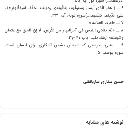
الأرْضف….) سوره نور آیه: ۵۵
۶ ــ ( هفوَ الّذی اَرسَلَ رَسفولَهف بفالْهفدى وَدینف الحَقّف لفیفظْهفرَهف
عَلَى الدّینف کفلّفهف…)سوره توبه، آیه: ۳۳.
۷ ــ «اعرف العلامه.»
۸ ــ «ثمّ ینادى ابلیس فی آخرالنهار من الأرض: ألا إنّ الحق مع عثمان
وشیعته» ارشادمفید: باب ۴۰ ح۳.
۹ ــ یعنى: بدرستى که شیطان دشمن آشکارى براى انسان است.
سوره یوسف: ۵.
حسن ستاری ساربانقلی
نوشته های مشابه