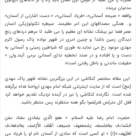
مدعیان بربندد.
واقعه « صیحه آسمانی»، «فریاد آسمانی»، « دست اشارتی از آسمان»
و… همگی مصداقهای این امر عظیمند. سیطره تکنولوژیکی انسان
عصر فضا نیز بیشک نشانه ای عظیم را می طلبد تا مرهم دردهای رنج
دیدگان زمین باشد! و چنین امری در ظهور نواده پاک رسول اکرم
مهدی موعود رخ می نماید.به طوری که شیاطین زمینی و آسمانی به
دست و پا افتاده و در صدد تخطیه ندای آسمانی برمی آیند.ولی «
حقیقت ماندنی و باطل رفتنی است».
این مقاله مختصر کنکاشی در این بزرگترین نشانه ظهور پاک مهدی
(عج) است که از سایت اینترنتی شبکه امام مهدی ارواحنا فداه برگرفته
شده است. نگارنده کنکاشی را نیز در آینده نزدیک تقدیم خواهد کرد
قفل کل متربّص فتربّصوا بگو همه منتظرند پس منتظر باشید.
حضرت امام رضا علیه السلام: « هفوَ الَّذى یفنادى مفناد مفنَ
السَّماءف بفافسْمفه، یَسْمَعفهف جَمیعف اَهْلف الاَْرْضف بفالدفعاءف
افلَیْهف.»(1) « او کسى است که منادى از آسمان نام او را فریاد مى