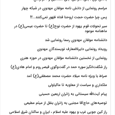
مراسم رونمایی از دانش نامه مولفان مهدوی در شبکه چهار
پس چرا حضرت حجت اروحنا فداه ظهور نمی‌کنند…؟!
سیر تحولات قوم یهود از حضرت نوح(ع) تا حضرت عیسی(ع) در
ماهنامه موعود
دانشنامه مولفان مهدوی رسما رونمایی شد
رویداد رونمایی دایرةالمعارف نویسندگان مهدوی
رونمایی از نخستین دانشنامه مؤلفان مهدوی در حوزه هنری
راز شگفت‌انگیز سوره حمد در گفت‌وگوی قیصر روم و امام هادی(ع)
صراط با ویژه نامه میلاد حضرت محمد مصطفی(ع) آمد
ملکداری و سیاست از معاویه تا ماکیاولی
پیام آیت‌الله سیستانی به زائران اربعین حسینی
توصیه‌های حاج‌آقا مجتبی به زائران بنقل از میثم مطیعی
راز کین جویی غرب و یهود علیه اسلام ، ایران و ساکنان شرق اسلامی