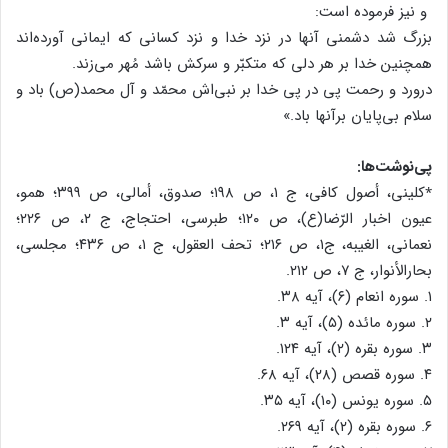
و نیز فرموده است:
بزرگ شد دشمنی آنها در نزد خدا و نزد کسانی که ایمانی آورده‌اند
همچنین خدا بر هر دلی که متکبّر و سرکش باشد مُهر می‌زند.
درورد و رحمت پی در پی خدا بر نبی‌اش محمّد و آل محمد(ص) باد و
سلام بی‌پایان برآنها باد.»
پی‌نوشت‌ها:
٭کلینی، أصول کافی، ج ۱، ص ۱۹۸؛ صدوق، أمالی، ص ۳۹۹؛ همو،
عیون اخبار الرّضا(ع)، ص ۱۲۰؛ طبرسی، احتجاج، ج ۲، ص ۲۲۶؛
نعمانی، الغیبه، ج۱، ص ۲۱۶؛ تحف العقول، ج ۱، ص ۴۳۶؛ مجلسی،
بحارالأنوار، ج ۷، ص ۲۱۲.
۱. سوره انعام (۶)، آیه ۳۸.
۲. سوره مائده (۵)، آیه ۳.
۳. سوره بقره (۲)، آیه ۱۲۴.
۴. سوره قصص (۲۸)، آیه ۶۸.
۵. سوره یونس (۱۰)، آیه ۳۵.
۶. سوره بقره (۲)، آیه ۲۶۹.