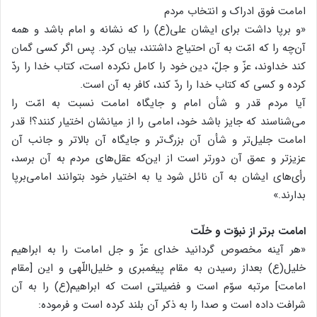
امامت فوق ادراک و انتخاب مردم
«و برپا داشت برای ایشان علی(ع) را که نشانه و امام باشد و همه
آن‌چه را که امّت به آن احتیاج داشتند، بیان کرد. پس اگر کسی گمان
کند خداوند، عزّ و جلّ، دین خود را کامل نکرده است، کتاب خدا را ردّ
کرده و کسی که کتاب خدا را ردّ کند، کافر به آن است.
آیا مردم قدر و شأن امام و جایگاه امامت نسبت به امّت را
می‌شناسند که جایز باشد خود، امامی را از میانشان اختیار کنند؟! قدر
امامت جلیل‌تر و شأن آن بزرگ‌تر و جایگاه آن بالاتر و جانب آن
عزیزتر و عمق آن دورتر است از این‌که عقل‌های مردم به آن برسد،
رأی‌های ایشان به آن نائل شود یا به اختیار خود بتوانند امامی‌برپا
بدارند.»
امامت برتر از نبوّت و خلّت
«هر آینه مخصوص گردانید خدای عزّ و جل امامت را به ابراهیم
خلیل(ع) بعداز رسیدن به مقام پیغمبری و خلیل‌اللّهی و این [مقام
امامت] مرتبه سوّم است و فضیلتی است که ابراهیم(ع) را به آن
شرافت داده است و صدا را به ذکر آن بلند کرده است و فرموده: