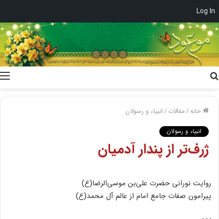
Log In
جستجو
برای
خانه
/
مقالات
/
انبیاء و رسولان
انبیاء و رسولان
ژرف‌تر از پندار آدمیان
روایت نورانی حضرت علی‌بن موسی‌الرضا(ع)
پیرامون صفات جامع امام از عالم آل محمد(ع)