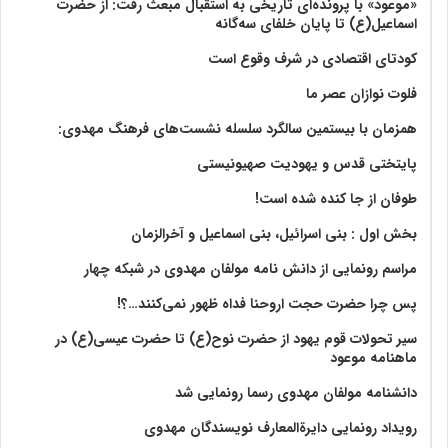
«موعود» با پرونده‌ای تاریخی به استقبال مبعث رفت: از حضرت
اسماعیل(ع) تا پایان خلفای سه‌گانه
کودتای اقتصادی در شرف وقوع است
فلوت نوازان عصر ما
همزمان با بیستمین سالگرد سلسله نشست‌های فرهنگ مهدوی:‌
پایتختی قدس و یهودیت صهیونیستی
طوفان از جا کنده شده است!
بخش اول : بنی اسرائیل، بنی اسماعیل و آخرالزمان
مراسم رونمایی از دانش نامه مولفان مهدوی در شبکه چهار
پس چرا حضرت حجت اروحنا فداه ظهور نمی‌کنند…؟!
سیر تحولات قوم یهود از حضرت نوح(ع) تا حضرت عیسی(ع) در
ماهنامه موعود
دانشنامه مولفان مهدوی رسما رونمایی شد
رویداد رونمایی دایرةالمعارف نویسندگان مهدوی