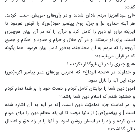
گفت:
«ای عبدالعزیز! مردم نادان شدند و در رأی‌های خویش، خدعه کردند.
هر آینه خدای، عزّ و جلّ، روح پیغمبر خود(ص)، را قبض نفرمود تا
این‌که برای او دین را کامل کرد و قرآن را که در آن بیان هرچیزی
است، برای او فرستاد. و در آن حلال و حرام و حدود و احکام و جمیع
آن‌چه را که مردم به آن محتاجند، به‌طور کامل بیان فرمود. همان‌گونه
که در قرآن می‌فرماید:
هیچ چیزی را در آن فروگذار نکردیم.۱
و خداوند در «حجه الوداع» که آخرین روزهای عمر پیامبر اکرم(ص)
بود، این آیه را نازل نمود:
امروز دین شما را برایتان کامل کردم و نعمت خود را بر شما تمام کردم
و خشنود شدم که اسلام دین شما باشد.۲
و امر امامت جزء تمامیّت دین است، [که در آیه به آن اشاره شده
است.] و پیغمبر(ص) از دنیا نرفت تا این‌که معالم دین را برای مردم
بیان کرده و راه را بر ایشان روشن نمود. و آنها را بر راه حق و اعتدال
باقی گذاشت.»