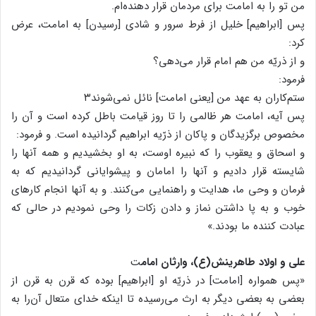
من تو را به امامت برای مردمان قرار دهنده‌ام.
پس [ابراهیم] خلیل از فرط سرور و شادی [رسیدن] به امامت، عرض
کرد:
و از ذریّه من هم امام قرار می‌دهی؟
فرمود:
ستم‌کاران به عهد من [یعنی امامت] نائل نمی‌شوند۳
پس آیه، امامت هر ظالمی را تا روز قیامت باطل کرده است و آن را
مخصوص برگزیدگان و پاکان از ذرّیه ابراهیم گردانیده است. و فرمود:
و اسحاق و یعقوب را که نبیره اوست، به او بخشیدیم و همه آنها را
شایسته قرار دادیم و آنها را امامان و پیشوایانی گردانیدیم که به
فرمان و وحی ما، هدایت و راهنمایی می‌کنند. و به آنها انجام کارهای
خوب و به پا داشتن نماز و دادن زکات را وحی نمودیم در حالی که
عبادت کننده ما بودند.»
علی و اولاد طاهرینش(ع)، وارثان امام
ت
«پس همواره [امامت] در ذریّه او [ابراهیم] بوده که قرن به قرن از
بعضی به بعضی دیگر به ارث می‌رسیده تا اینکه خدای متعال آن‌را به