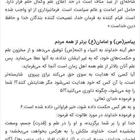
شاخه‌ای از عبد مناف است در حد اعلای علم وکمال حلم قرار دارد.
حامل امر امامت و عالم سیاست است. فرمانبرداری از او واجب شده
است. قیام کننده به فرمان خدا، نصیحت کننده بندگان خدا و حافظ
دین خداست.»
پیامبر(ص) و امامان(ع) برتر از همه مردم
«هر آینه خداوند به انبیاء و ائمه(ص) توفیق می‌دهد و از مخزون علم
و حکمت‌های خود، که به غیر ایشان نداده، به آنها عطا می‌نماید. پس
علم آنان بالاتر از علم همه اهل زمان است آنجا که می‌فرماید:
آیا کسی که هدایت به سوی حق می‌کند برای پیروی شایسته‌تر
است، یا آن کس که خود هدایت نمی‌شود مگر هدایتش کنند؟! شما
را چه می‌شود، چگونه داوری می‌کنید؟!۵
و فرموده خدای تعالی:
و به هر کس حکمت داده شود، خیر فراوانی داده شده است.۶
و فرموده خداوند در مورد طالوت که فرمود:
خدا او را بر شما برگزیده، و او را در علم و (قدرت) جسم، وسعت
بخشیده است. خداوند ملکش را به هرکس بخواهد، می‌بخشد؛ و
احسان خداوند، وسیع است و (از لیاقت افراد برای منصب‌ها) آگاه