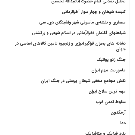
تحلیل تمدنی قیام حضرت اباعبدالله الحسین
کنیسه شیطان و چهار سوار آخرالزمانی
معماری و نقشه‌ی ماسونی شهر واشينگتن دی. سی
شباهتهای گفتمان آخر‌الزّمانی در اسلام شیعی و زرتشتی
نشانه های بحران فراگیر انرژی و زنجیره تامین کالاهای اساسی در
جهان
جنگ ژئو پولتیک
ماموریت مهم ایران
نقش مجامع مخفی شیطان پرستی در جنگ ایران
مهم ترین سلاح ایران
سقوط تمدن غرب
آرمگدون
دعا
بنرد فیزیک و متافیزیک