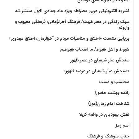
نشریه الکترونیکی عربی «صراط» ویژه ماه جمادی الاول منتشر شد
سبک زندگی در عصر غیبت/ فرهنگ آخرالزّمانی؛ فرهنگی معیوب و
وارونه
برپایی نشست «اخلاق و مناسبات مردم در آخرالزمان، اخلاق مهدوی»
هبوط و اهل هبوط/ ما اصحاب هبوطیم
سنجش عیار شیعیان در عصر ظهور
«سنجش عیار شیعیان در عرصه ظهور»
محتسب و مست
رانده بهشت‌ حضور!
شناخت امام زمان(عج)
نقش یهودیان در واقعه کربلا
اسم رمز
جناب سرهنگ و فرهنگ