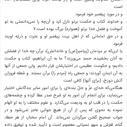
است.
و در مورد پیغمبر خود فرمود:
و خداوند کتاب و حکمت برتو نازل کرد و آن‌چه را نمی‌دانستی به تو
آموخت و فضل خدا برتو (همواره) بزرگ بوده است.۷
و در حق امامانی که از اهل بیت پیغمبر او و عترت و ذریّه اویند
فرمود:
یا این‌که بر مردمان (پیامبر(ص) و خاندانش)، برآن چه خدا از فضلش
به آنان بخشیده، حسد می‌ورزند؟ ما به آن ابراهیم، کتاب و حکمت
دادیم؛ و حکومت عظیمی در اختیارشان قرار دادیم. ولی جمعی از آنها
به آن ایمان آوردند؛ و جمعی راه (مردم را) برآن بستند. و شعله فروزان
آتش دوزخ، (برای آنها) کافی است.
هنگامی‌که خدای عزّ و جلّ بنده‌ای را برای امور سایر بندگانش اختیار
می‌نماید، برای انجام آن امور به او شرح صدر عطا کرده و چشمه‌های
حکمت را در قلب او به ودیعت می‌گذارد. و علوم مختلف را به او الهام
نموده به نحوی که پس از آن از هیچ جوابی عاجز نمی‌شود و در
جواب صحیح گفتن سرگردان نمی‌ماند. آن امام مختار، از هر خطا،
گناه، لغزش و سهو نسیانی معصوم است و تأیید شده و توفیق داده