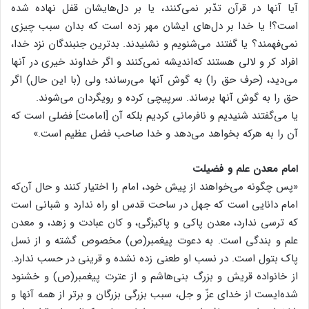
آیا آنها در قرآن تدّبر نمی‌کنند، یا بر دل‌هایشان قفل نهاده شده
است؟! یا خدا بر دل‌های ایشان مهر زده است که بدان سبب چیزی
نمی‌فهمند؟ یا گفتند می‌شنویم و نشنیدند. بدترین جنبندگان نزد خدا،
افراد کر و لالی هستند که‌اندیشه نمی‌کنند و اگر خداوند خیری در آنها
می‌دید، (حرف حق را) به گوش آنها می‌رساند؛ ولی (با این حال) اگر
حق را به گوش آنها برساند. سرپیچی کرده و رویگردان می‌شوند.
یا می‌گفتند شنیدیم و نافرمانی کردیم بلکه آن [امامت] فضلی است که
آن را به هرکه بخواهد می‌دهد و خدا صاحب فضل عظیم است.»
امام معدن علم و فضیلت
«پس چگونه می‌خواهند از پیش خود، امام را اختیار کنند و حال آن‌که
امام دانایی است که جهل در ساحت قدس او راه ندارد و شبانی است
که ترسی ندارد، معدن پاکی و پاکیزگی، و کان عبادت و زهد، و معدن
علم و بندگی است. به دعوت پیغمبر(ص) مخصوص گشته و از نسل
پاک بتول است. در نسب او طعنی زده نشده و قرینی در حسب ندارد.
از خانواده قریش و بزرگ بنی‌هاشم و از عترت پیغمبر(ص) و خشنود
شده‌ایست از خدای عزّ و جل، سبب بزرگی بزرگان و برتر از همه آنها و