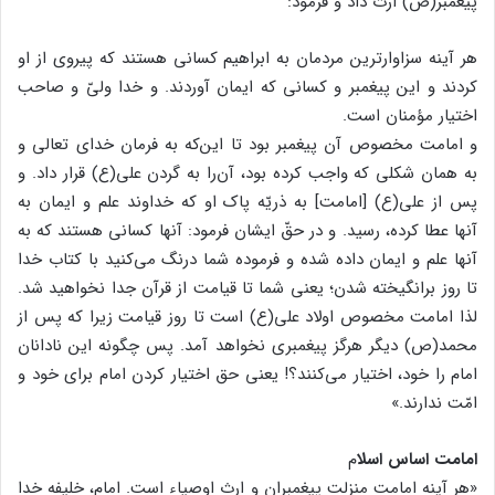
پیغمبر(ص) ارث داد و فرمود:
هر آینه سزاوارترین مردمان به ابراهیم کسانی هستند که پیروی از او
کردند و این پیغمبر و کسانی که ایمان آوردند. و خدا ولیّ و صاحب
اختیار مؤمنان است.
و امامت مخصوص آن پیغمبر بود تا این‌که به فرمان خدای تعالی و
به همان شکلی که واجب کرده بود، آن‌را به گردن علی(ع) قرار داد. و
پس از علی(ع) [امامت] به ذریّه پاک او که خداوند علم و ایمان به
آنها عطا کرده، رسید. و در حقّ ایشان فرمود: آنها کسانی هستند که به
آنها علم و ایمان داده شده و فرموده شما درنگ می‌کنید با کتاب خدا
تا روز برانگیخته شدن؛ یعنی شما تا قیامت از قرآن جدا نخواهید شد.
لذا امامت مخصوص اولاد علی(ع) است تا روز قیامت زیرا که پس از
محمد(ص) دیگر هرگز پیغمبری نخواهد آمد. پس چگونه این نادانان
امام را خود، اختیار می‌کنند؟! یعنی حق اختیار کردن امام برای خود و
امّت ندارند.»
امامت اساس اسلا
م
«هر آینه امامت منزلت پیغمبران و ارث اوصیاء است. امام، خلیفه خدا