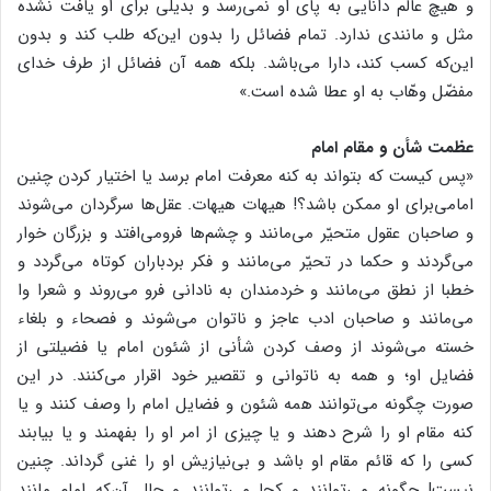
و هیچ عالم دانایی به پای او نمی‌رسد و بدیلی برای او یافت نشده
مثل و مانندی ندارد. تمام فضائل را بدون این‌که طلب کند و بدون
این‌که کسب کند، دارا می‌باشد. بلکه همه آن فضائل از طرف خدای
مفضّل وهّاب به او عطا شده است.»
عظمت شأن و مقام امام
«پس کیست که بتواند به کنه معرفت امام برسد یا اختیار کردن چنین
امامی‌برای او ممکن باشد؟! هیهات هیهات. عقل‌ها سرگردان می‌شوند
و صاحبان عقول متحیّر می‌مانند و چشم‌ها فرومی‌افتد و بزرگان خوار
می‌گردند و حکما در تحیّر می‌مانند و فکر بردباران کوتاه می‌گردد و
خطبا از نطق می‌مانند و خردمندان به نادانی فرو می‌روند و شعرا وا
می‌مانند و صاحبان ادب عاجز و ناتوان می‌شوند و فصحاء و بلغاء
خسته می‌شوند از وصف کردن شأنی از شئون امام یا فضیلتی از
فضایل او؛ و همه به ناتوانی و تقصیر خود اقرار می‌کنند. در این
صورت چگونه می‌توانند همه شئون و فضایل امام را وصف کنند و یا
کنه مقام او را شرح دهند و یا چیزی از امر او را بفهمند و یا بیابند
کسی را که قائم مقام او باشد و بی‌نیازیش او را غنی گرداند. چنین
نیست! چگونه می‌توانند و کجا می‌توانند و حال آن‌که امام مانند