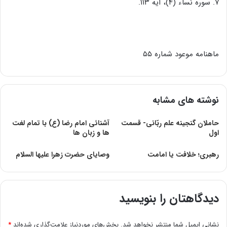
۷. سوره نساء (۴)، آیه ۱۱۳.
ماهنامه موعود شماره ۵۵
نوشته های مشابه
حاملان گنجینه علم ربّانی- قسمت
آشنائى امام رضا (ع) با تمام لغت
اول
ها و زبان ها
رهبرى؛ خلافت یا امامت
وصایای حضرت زهرا علیها السلام
دیدگاهتان را بنویسید
نشانی ایمیل شما منتشر نخواهد شد.
بخش‌های موردنیاز علامت‌گذاری شده‌اند
*