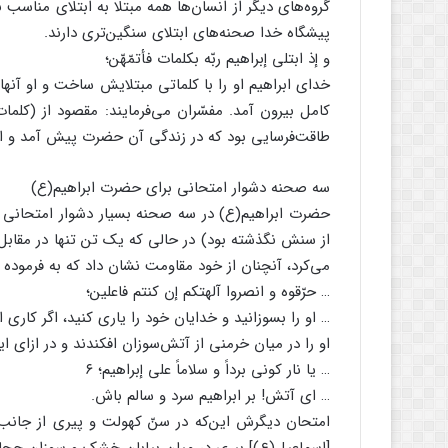
گروه‌های دیگر از انسان‌ها همه مبتلا به ابتلای مناسب ب
پیشگاه خدا صحنه‌های ابتلای سنگین‌تری دارند.
و إذ ابتلی إبراهیم ربّه بکلمات فأتمّهّن؛
خدای ابراهیم او را با کلماتی مبتلایش ساخت و او آنها 
کامل بیرون آمد. مفسّران می‌فرمایند: مقصود از (کلما
طاقت‌فرسایی بود که در زندگی آن حضرت پیش آمد و او
سه صحنه دشوار امتحانی برای حضرت ابراهیم(ع)
حضرت ابراهیم(ع) در سه صحنه بسیار دشوار امتحانی قر
از سنش نگذشته بود) در حالی که یک تن تنها در مقابل د
می‌کرد، آنچنان از خود مقاومت نشان داد که به فرموده 
… حرّقوه و انصروا آلهتکم إن کنتم فاعلین؛
… او را بسوزانید و خدایان خود را یاری کنید، اگر کاری
او را در میان خرمنی از آتش‌سوزان افکندند و در ازای
… یا نار کونی برداً و سلاماً علی إبراهیم؛ ۶
… ای آتش! بر ابراهیم سرد و سالم باش.
امتحان دیگرش این‌که در سنّ کهولت و پیری از جانب