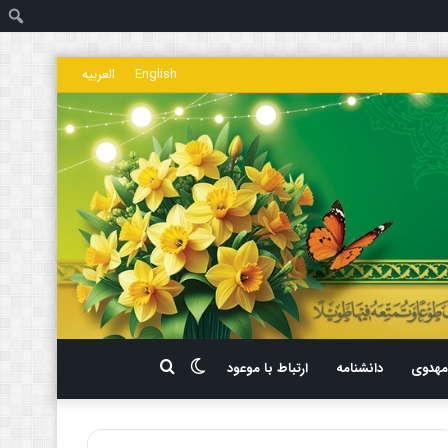
ج
English
العربیه
تغییر
جستجو
هدوی
دانشنامه
ارتباط با موعود
پوسته
برای