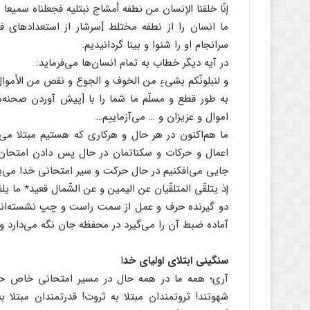
إنّا خلقنا الإنسان من نطفه أمشاج نبتلیه فجعلناه سمیعا بصی
ما انسان را از نطفه مختلط [سرشار از استعدادهای فر
سرانجام او را شنوا و بینا گردانیدیم.
در آیه دیگر خطاب به تمام انسان‌ها می‌فرماید:
و لنبلونّکم بشیءٍ من الخوف و الجوع و نقص من الأموال و
به طور قطع و مسلّم ما شما را با [پیش آوردن صحنه‌
اموال و عزیزان و … می‌آزماییم…
ما هم‌اکنون در هر حال و هرکاری که هستیم مبتلا می‌با
اعمال و حرکات و سکناتمان در حال پس دادن امتحان
جایی می‌افکنیم در حال حرکت و سیر امتحانی خدا می‌ب
إذ یتلقّی المتلقّیان عن الیمین و عن الشّمال قعید٭ ما یل
دو گیرنده حرف و عمل از سمت راست و چپ نشسته‌اند و 
آماده ضبط آن را می‌گیرد در محفظه جان نگه می‌دارد و 
سنگینی ابتلای اولیای خد
ا
آری؛ همه ما در همه حال در مسیر امتحانی خاص حرکت 
شهوتند! ثروتمندان مبتلا به ثروت! قدرتمندان مبتلا