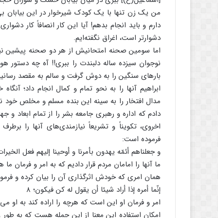
[اسماعیل(ع)] ببری در میان بیابان خشک و سوزان حجاز 
من یک زن تنها با یک کودک شیرخوار در این بیابان بی‌
دارم و باید انجام بدهم! آیا این کار انصافاً کار دشوا
دشوارتر است، اغراق نگفته‌ایم.
اما سومین صحنه امتحانیش از هر دو صحنه پیشین نیز 
نوجوان سیزده ساله دلبندت را ببری!! آه چه دستور هول
بارهای سنگین را به دوش گرفت و سالم به مقصد رسانید
ابراهیم آنها را به نحو تمام و کمال انجام داد؛ آنگاه خ
مدال افتخار را به سینه این بنده مسلم و مخلص خود نصب
دادم که اداره و رهبری جامعه بشر را از تمام ابعاد و
اخروی، تکویناً و تشریعاً نیازمندی‌های آنها را برطر
فرموده است:
و جعلناهم أئمّه یهدون بأمرنا و أوحینا إلیهم فعل الخیرات
ما آنها را امامان مردم قرار دادیم که به امر و فرمان ما
همان امری که خودش اثرگذاری آن را بیان کرده و فرمود
إنّما أمره إذا أراد شیئا أن یقول له کن فیکون؛ ۸
امر و فرمان او این است که هرچه را اراده کند به او م
امکان استفاده این معنا از این جمله هست که به طور