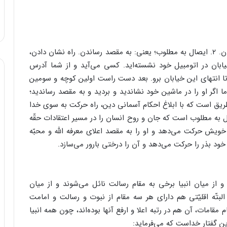
۱. ارائه الطّریق؛ یعنی: راهنمایی کردن و راه را نشان دادن. ۲. ایصال به مطلوب؛ یعنی: به مقصد رساندن. راه نشان دادن،
ابان در اتومبیل خود نشسته‌اید. کسی می‌آید و از شما آدرس
 تا انتهای این خیابان برو. بعد دست راست اولین کوچه و سومین
ا اگر او را در ماشین خود نشاندید و بردید و به مقصد رساندید؛
ریق است که با ابلاغ احکام آسمانی دین، راه حرکت به سوی خدا
ل به مطلوب است که جان و روح انسان را در مسیر اعتقادات حقّه
ویش حرکت می‌دهد و او را به مقصد اعلای معرفه الله و محبّه
ّه خود بذر را حرکت می‌دهد و آن را درختی بارور می‌سازد.
 از میان انبیا برخی به مقام رسالت نائل می‌شوند و از میان
البتّه اقلیّتی هم دارای هر سه مقام از نبوت و رسالت و امامت
امات، آن هم در رتبه اعلا و ارفع آنها بوده‌اند، چون همه انبیا
ن گفتار خداست که می‌فرماید: