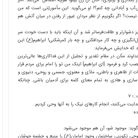
بگذاری و برگردی!! حال آن زن بینوا هرچه التماس می‌کند: آخر
آب و آبادانی چه کنم؟! او می‌گوید: این مأموریّتی است که من
ری نیست؟ اگر بگوییم از نظر مردان غیور از رفتن در میان آتش هم
دشوارتر و طاقت‌فرساتر شد و آن اینکه باید با دست خودت سر
‌انگیزی و چه کار مردافکنی و چه بار کمرشکنی! ابراهیم(ع) این
 که خدایش می‌فرماید:
داوند منّان در مقام تقدیر و تجلیل از این فداکاری‌ها عالی‌ترین
 کرد و فرمود [ای ابراهیم] اینک من تو را امام برای مردم قرار
 جهات از ظاهری و باطنی، مادّی و معنوی، جسمی و روحی، دنیوی و
ف سازی و هادی به تمام معنای کلمه برای آدمیان باشی. چنانکه
…؛ ۷
 هدایت می‌کنند، انجام کارهای نیک را به آنها وحی کردیم…
ه:
ی‌گوید: موجود شو، آن هم موجود می‌شود.
 وحی تکوینی ساختمان وجود امامان(ع) را منبع و چشمه جوشان