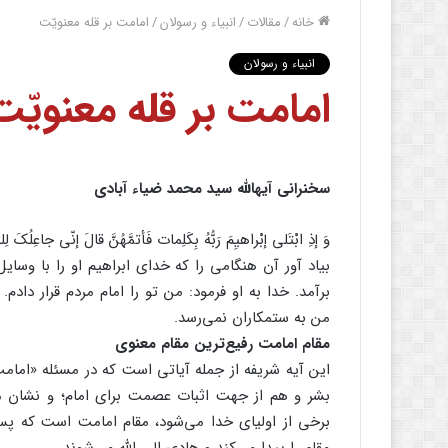
خانه
/
مقالات
/
انبیاء و رسولان
/
امامت بر قله معنویّت
انبیاء و رسولان
امامت بر قله معنویّت
سخنرانی آیهالله سید محمد ضیاء آبادی
وَ إذِ ابْتَلی إبْراهیِمَ رَبُّهُ بِکَلِمات فَأتمَّهُنَّ قالَ إنّی جاعِلُکَ لِ
بیاد آور آن هنگامی را که خدای ابراهیم او را با وسای
برآمد. خدا به او فرمود: من تو را امام مردم قرار دادم. 
من به ستمکاران نمی‌رسد.
مقام امامت رفیع‌ترین مقام معنوی
این آیه شریفه از جمله آیاتی است که در مسئله «امامت»
بشر و هم از جهت اثبات عصمت برای امام؛ و نشان می
برخی از اولیای خدا می‌شود، مقام امامت است که پس