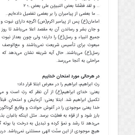
… و لقد فضّلنا بعض النبییّن علی بعض…؛ ۲
… ما بعضی از پیامبران را بر بعضی تفضیل داده‌ایم…
امامان(ع) پس از پیامبر اکرم(ص) اگرچه دارای نبوت و
و جان بشر و رساندن آن به مقصد اعلا می‌باشد تا روز
جمیع انبیاء و رسل(ع) را دارند؛ ولی چون بعداز نبوت خت
مبعوث برای تأسیس شریعت نمی‌باشند و مع‌الوصف از
رسل(ع) می‌باشند. حال آیه شریفه نشان می‌دهد که 
مراحلی به آنجا می‌رسد.
در هرحالی مورد امتحان خداییم
ربّ ابراهیم، ابراهیم را در معرض ابتلا قرار داد؛
یعنی: خدای ابراهیم(ع) از آن نظر که ربّ است و می
تکمیل ابراهیم شد. ابتلا یعنی: آزمایش و امتحان. قبل
خدا یعنی موجودی را در آغوش حوادث و وقایع گوناگون
بارز شود و از قوّه به فعلیّت برسد. مثل اینکه باغبان 
می‌دهد تا رشد و نموّ کرده و تبدیل به درخت یا بوته
هیچ موجودی از این سنّت الهی مستثنی نمی‌باشد. دربا