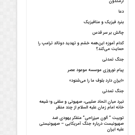
آرمگدون
دعا
بنرد فیزیک و متافیزیک
چالش بر سر قدس
کدام آموزه این‌همه خشم و تهدید دونالد ترامپ را
حمایت می‌کند؟
جنگ تمدنی
پیام نوروزی موسسه موعود عصر
«ایران دارد بلوف ما را می‌شنود»
جنگ تمدنی
نبرد میان اتحاد صلیبی، صهیونی و سلفی و؛ شیعه
خانه امام زمان علیه السلام از چند منظر
توییت ” آلون میزراحی” متفکر یهودی ضد
صهیونیست درباره جنگ آمریکایی – صهیونیستی
علیه ایران