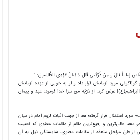
لنّاس إماماً قالَ وَ مِنْ ذُرِّیَّتیِ قَال لا یَنالُ عَهْدِی الظَّالِمیِنَ؛ ۱
ل گوناگونی مورد آزمایش قرار داد و او به خوبی از عهده آزمایش
[ابراهیم(ع)] عرض کرد: از ذرّیّه من نیز! خدا فرمود: عهد و پیمان
 مورد استدلال قرار گرفته؛ هم از جهت اثبات لزوم امام در میان
‌دهد عالی‌ترین و رفیع‌ترین مقام از مقامات معنوی که نصیب
 از طیّ مراحل متعدّد از مقامات معنوی، شایستگی نیل به آن