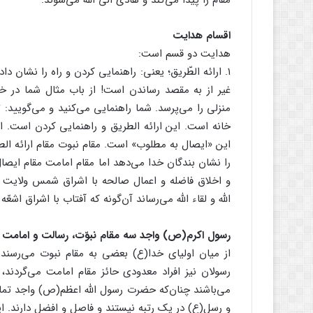
مقام را پیدا می‌کند و هادی الی الله می‌شوند.
اقسام هدایت
هدایت دو قسم است:
غیر از به مقصد رساندن است! از باب مثال شما در خی
منزلی را می‌پرسد. شما راهنمایی می‌کنید و می‌گویید:
خانه است. این ارائه الطریق و راهنمایی کردن است. ام
این «ایصال به مطلوب» است. مقام نبوت مقام ارائه الط
را نشان بندگان خدا می‌دهد اما مقام امامت مقام ایصا
و اخلاق فاضله و اعمال صالحه با اشراق شمس ولایت خ
الله و لقاء الله می‌رساند آن‌گونه که آفتاب با اشراق اشع
رسول اکرم(ص) واجد سه مقام نبوّت، رسالت و امامت
از میان اولیای خدا(ع) بعضی به مقام نبوت می‌رسند و
رسولان نیز افراد معدودی حائز مقام امامت می‌گردند، 
می‌باشند چنان‌که حضرت رسول الله اعظم(ص) واجد تمام مق
و رسل(ع) در یک رتبه نیستند و فاصل و افضل دارند. ای