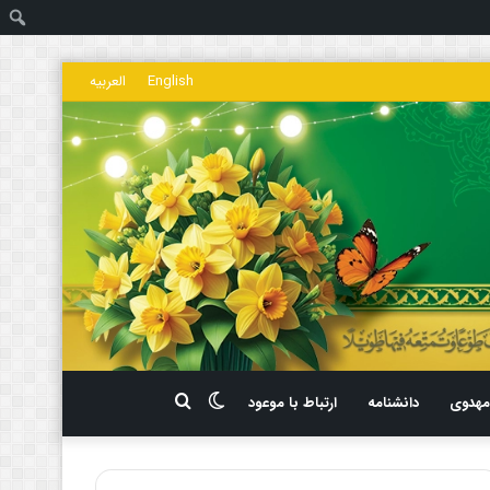
ج
English
العربیه
تغییر
جستجو
هدوی
دانشنامه
ارتباط با موعود
پوسته
برای