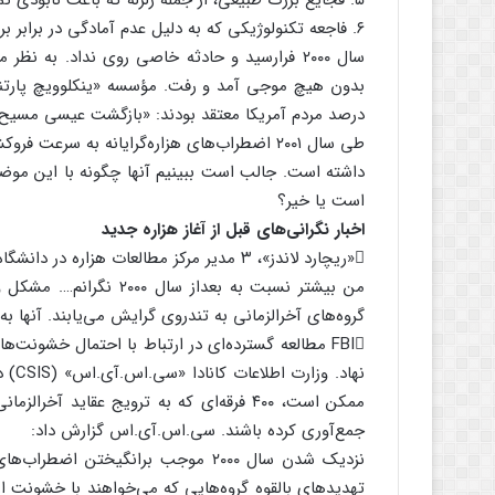
۵. فجایع بزرگ طبیعی، از جمله زلزله که باعث نابودی تمدن بشری می‌گردد؛
۶. فاجعه تکنولوژیکی که به دلیل عدم آمادگی در برابر برنامه‌های کامپیوتری رخ می‌دهد.
سال ۲۰۰۰ فرارسید و حادثه خاصی روی نداد. به ن
درصد مردم آمریکا معتقد بودند: «بازگشت عیسی مسیح(ع) در حوالی سال
طی سال ۲۰۰۱ اضطراب‌های هزاره‌گرایانه به سر
داشته است. جالب است ببینیم آنها چگونه با این موضوع
است یا خیر؟
اخبار نگرانی‌های قبل از آغاز هزاره جدید
«ریچارد لاندز»، ۳ مدیر مرکز مطالعات هزاره در دانشگاه بوستون گفت:
من بیشتر نسبت به بعداز 
گروه‌های آخرالزمانی به تندروی گرایش می‌یابند. آنها به 
جمع‌آوری کرده باشند. سی.اس.آی.اس گزارش داد:
نزدیک شدن سال ۲۰۰۰ موجب برانگیختن 
تهدیدهای بالقوه گروه‌هایی که می‌خواهند با خشونت 