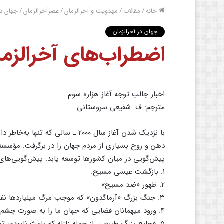
خانه
/
مقالات
/
مهدویت و آخرالزمان
/
عصرآخرالزمان
/
جهان در
جهان در آخرالزمان
اضطراب‌های آخرالزمانی
اخبار جالب توجه آغاز هزاره سوم
مترجم: ف. شفیعی سروستانی
با نزدیک شدن آغاز سال ۲۰۰۰ ـ سال
پیش‌گویی در میان کشورها توسعه یابد. پیش‌گویی‌های را
۱. بازگشت عیسی مسیح.
۲. ظهور «ضد مسیح»
۳. جنگ بزرگ «آرماگدون» که موجب مرگ میلیاردها نفر می‌شود.
۴. ورود میهمانان فضایی که جهان ما را به صورت چشم‌گیری تغییر می‌دهند؛