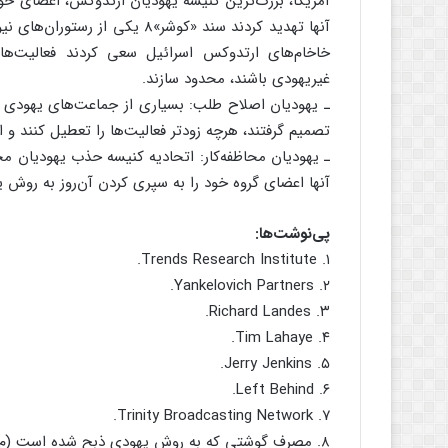
آمریکا، بزرگ‌ترین کنیسه یهودیان ارتدوکس، اعضای خود 
آنها تهدید کردند سند «کوشر»8 
خاخام‌های ارتدوکس اسرائیل سعی کردند فعالیت‌ها
غیریهودی باشند، محدود سازند.
ـ یهودیان اصلاح طلب: بسیاری از جماعت‌های یهودی اصل
تصمیم گرفتند، هرچه زودتر فعالیت‌ها را تعطیل کنند و 
ـ یهودیان محاظفه‌کار: اتحادیه کنیسه حذب یهودیان محاف
آنها اعضای گروه خود را به سپری کردن آن‌روز به روش یهو
پی‌نوشت‌ها:
۱. Trends Research Institute.
۲. Yankelovich Partners.
۳. Richard Landes.
۴. Tim Lahaye.
۵. Jerry Jenkins.
۶. Left Behind.
۷. Trinity Broadcasting Network.
۸. مصرف گوشتی که به روش یهودی ذبح شده است (م).