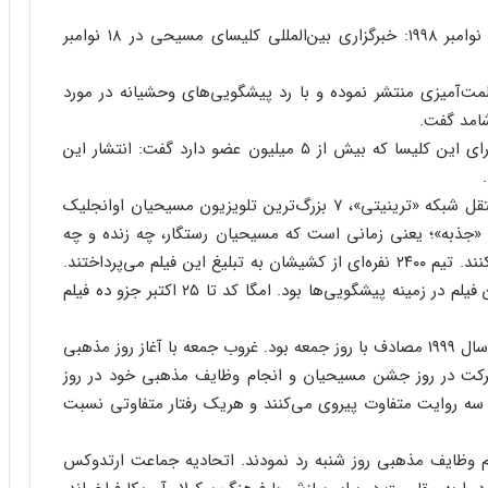
 نامه مسالمت‌آمیز کلیسای اوانجلیک لوتران آمریکا، نوامبر ۱۹۹۸: خبرگزاری بین‌المللی کلیسای مسیحی در ۱۸ نوامبر
مت‌آمیزی منتشر نموده و با رد پیشگویی‌های وحشیانه در مورد
شامد گفت.
«اچ. جرج اندرسون»، اسقف سرپرست و ۶۵ اسقف شورای این کلیسا که بیش از ۵ میلیون عضو دارد گفت: انتشار این
 فیلم‌های آخرالزمانی، اکتبر ۱۹۹۹: «امگا کد»، فیلم مستقل شبکه «ترینیتی»، ۷ بزرگ‌ترین تلویزیون مسیحیان اوانجلیک
 «جذبه»؛ یعنی زمانی است که مسیحیان رستگار، چه زنده و چه
مرده، برای ملاقات با مسیح به سمت آسمان عروج می‌کنند. تیم ۲۴۰۰ نفره‌ای از کشیشان به تبلیغ این فیلم می‌پرداختند.
«هال لیندسی»، پیشگوی پرکار کتاب مقدس، مشاور این فیلم در زمینه پیشگویی‌ها بود. امگا کد تا ۲۵ اکتبر جزو ده فیلم
 عکس‌العمل یهودیان به مراسم ۳۱ دسامبر: ۳۱ دسامبر سال ۱۹۹۹ مصادف با روز جمعه بود. غروب جمعه با آغاز روز مذهبی
رکت در روز جشن مسیحیان و انجام وظایف مذهبی خود در روز
ز سه روایت متفاوت پیروی می‌کنند و هریک رفتار متفاوتی نسبت
جام وظایف مذهبی روز شنبه رد نمودند. اتحادیه جماعت ارتدوکس