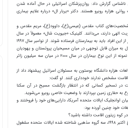
 ماه مه ۱۹۹۸: یک منبع خبری ناشناس گزارش داد: روان‌پزشکان اسرائیلی در حال آماده شدن
وانی هزاره روبرو هستند. دکتر «یربار ال» درباره علایم بیماری
از شخصیت‌های کتاب مقدس (عیسی(ع)، داوود(ع)، مریم مقدس و
یت الهی دارند، می‌دانند. کلینیک «جیویت شال» معمولاً در سال
۱۵۰ نمونه از این بیماران را معالجه می‌کند. حدود ۴۰ نفر از این افراد باید به بیمارستان فرستاده شوند. از نوامبر سال ۱۹۹۷
اشت. این اختلال به میزان قابل توجهی در میان مسیحیان پروتستان و یهودیان
و در آمریکا و اروپا شایع است. انتظار می‌رفت صدها نمونه از این نوع بیماران در سال ۲۰۰۰ در میان سه میلیون زائر
ندز، مدیر مرکز مطالعات هزاره دانشگاه بوستون به مسئولان اسرائیل پیشنهاد داد از
امت مشخص ندارند خودداری کنند. او گفت:
ست در تسخیر کسانی که در انتظار بازگشت مسیح در آن سکنا
موضوع به حفاری زمین بپردازند با وضعیت خاصی روبرو می‌شوید.
ائیل، ۱۹۹۸: بعضی از مسیحیان اوانجلیک ایالات متحده آمریکا، دارایی‌های خود را فروختند و
غات خود چنین آورده بود:
ر کوه زیتون اقامت داشته باشید؟
این هتل را مسلمانان فلسطینی اداره می‌کنند. از تاریخ اکتبر ۱۹۹۸، سه گروه مذهبی شناخته شده ایالات متحده مشغول