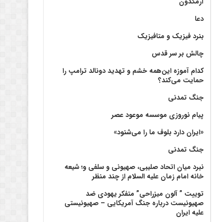
آرمگدون
دعا
بنرد فیزیک و متافیزیک
چالش بر سر قدس
کدام آموزه این‌همه خشم و تهدید دونالد ترامپ را
حمایت می‌کند؟
جنگ تمدنی
پیام نوروزی موسسه موعود عصر
«ایران دارد بلوف ما را می‌شنود»
جنگ تمدنی
نبرد میان اتحاد صلیبی، صهیونی و سلفی و؛ شیعه
خانه امام زمان علیه السلام از چند منظر
توییت ” آلون میزراحی” متفکر یهودی ضد
صهیونیست درباره جنگ آمریکایی – صهیونیستی
علیه ایران