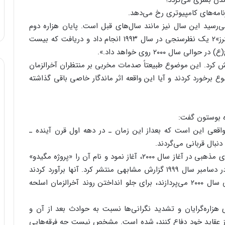
ظر می‌رسید این سال نیز مانند سال‌های قبل است. پایان هزاره دوم
بدون هیچ موجی آمد و رفت. مؤسسه «ینکلوویچ پارتنرز»2 یک نظرسنجی در سال ۱۹۹۳ انجام داد و دریافت که بیست
 ۲۰۰۰ روی خواهد داد.».
عت فروکش کرد. این موضوع طبیعتاً صدمات مخربی بر منتظران آخرالزمان
 برخورد کردند و آیا این واقعه اثر ماندگار خاصی باقی گذاشته
سال ۲۰۰۰ نگرانم…. مشکل واقعی این است که بعداز این زمان ـ در دهه اول قرن آینده ـ
دنبال قربانی می‌گردند.
FBI مطالعه گسترده‌ای در ارتباط با احتمال خشونت‌های مذهبی در آغاز سال ۲۰۰۰، آغاز نمود و نام آن را «پروژه مگیدو»
نهاد. وزارت اطلاعات کانادا «سی.اس.آی.اس» (CSIS) در دسامبر سال ۱۹۹۹ گزارش مشابهی منتشر کرد. آنها برآورد کردند
ممکن است، ۴۰۰ فرقه‌ای که به ترویج عقاید آخرالزمانی سال ۲۰۰۰ می‌پردازند، برای جلو انداختن روند آخرالزمان اسلحه
اضطراب‌های هزاره‌گرایان و تشدید نگرانی‌ها نسبت به حوادث بعد از آن و
از عقاید خود دفاع کنند، شده است. مشخص نیست چه فرقه‌هایی