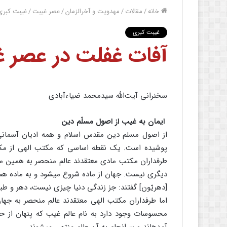
خانه
/
مقالات
/
مهدویت و آخرالزمان
/
عصر غیبت
/
غیبت کبری
غیبت کبری
آفات غفلت‏ در عصر 
سخنرانی آیت‌الله سیدمحمد ضیاءآبادی
ایمان به غیب از اصول مسلّم دین
از اصول مسلم دین مقدس اسلام و همه ادیان آسمانی
پوشیده است. یک نقطه اساسی که مکتب الهی از مکت
طرفداران مکتب مادی معتقدند عالم منحصر به همین 
دیگری نیست. جهان از ماده شروع می‏شود و به ماده هم خ
[دهریّون‏] گفتند: جز زندگی دنیا چیزی نیست، دهر و طبیعت
اما طرفداران مکتب الهی معتقدند عالم منحصر به جه
محسوسات وجود دارد به نام عالم غیب که پنهان از 