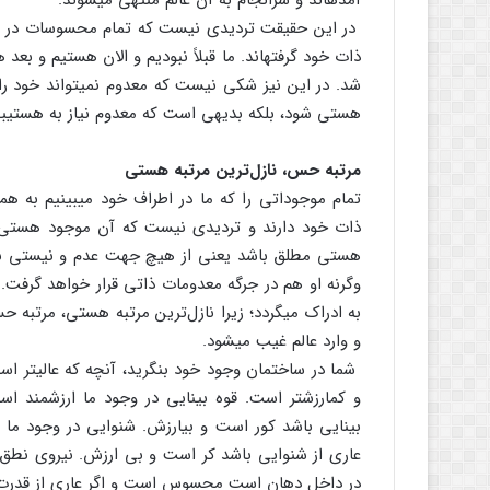
آمده‏اند و سرانجام به آن عالم منتهی می‏شوند.
در این حقیقت تردیدی نیست که تمام محسوسات در ذات
ذات خود گرفته‏اند. ما قبلاً نبودیم و الان هستیم و ب
شد. در این نیز شکی نیست که معدوم نمی‏تواند خود 
هستی شود، بلکه بدیهی است که معدوم نیاز به هستی‏ب
مرتبه حس، نازل‌ترین مرتبه هستی
تمام موجوداتی را که ما در اطراف خود می‏بینیم به هم
ذات خود دارند و تردیدی نیست که آن موجود هستی
هستی مطلق باشد یعنی از هیچ جهت عدم و نیستی به ذا
وگرنه او هم در جرگه معدومات ذاتی قرار خواهد گرفت. او
به ادراک می‏گردد؛ زیرا نازل‌ترین مرتبه‏ هستی، مرتبه
و وارد عالم غیب می‏شود.
شما در ساختمان وجود خود بنگرید، آنچه که عالی‏تر
و کم‏ارزش‏تر است. قوه بینایی در وجود ما ارزشمن
بینایی باشد کور است و بی‏ارزش. شنوایی در وجود 
عاری از شنوایی باشد کر است و بی ارزش. نیروی نطق
در داخل دهان است محسوس است و اگر عاری از قدرت ب