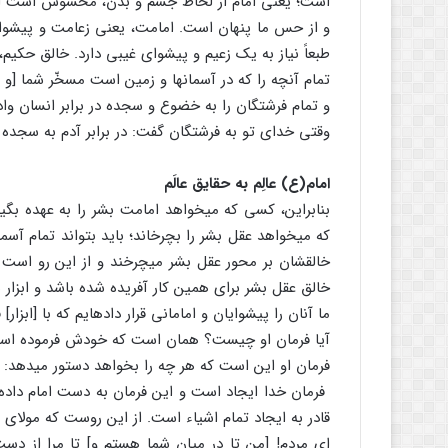
است؛ یعنی امام از لحاظ جسم و بدن، محسوس است ام
و از حس ما پنهان است. امامت، یعنی زعامت و پیشوای
طبعاً نیاز به یک زعیم و پیشوای غیبی دارد. خالق حکیم، 
تمام آنچه را که در آسمان‏ها و زمین است مسخّر شما [و د
و تمام فرشتگان را به خضوع و سجده در برابر انسان وا
وقتی خدای تو به فرشتگان گفت: در برابر آدم به سجده ب
امام(ع) عالِم به حقایق عالَم
بنابراین، کسی که می‏خواهد امامت بشر را به عهده بگیرد
که می‏خواهد عقل بشر را بچرخاند؛ باید بتواند تمام آسما
خالقشان بر محور عقل بشر می‏چرخند و از این رو است ک
خالق عقل بشر برای همین کار آفریده شده باشد و ابزا
ما آنان را پیشوایان و امامانی قرار داده‏ایم که با [ابزار] ف
آیا فرمان او چیست؟ همان است که خودش فرموده اس
فرمان او این است که هر چه را بخواهد دستور می‏دهد: م
فرمان خدا ایجاد است و این فرمان به دست امام داده ش
قادر به ایجاد تمام اشیاء است. از این روست که مولای م
ای مردم! [من تا در میان شما هستم و] تا مرا از دست 