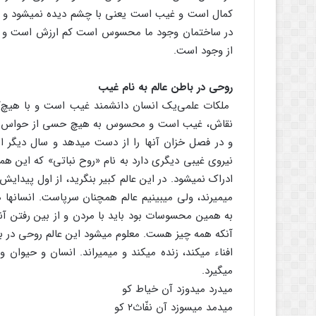
کمال است و غیب است یعنی با چشم دیده نمی‏شود و ب
در ساختمان وجود ما محسوس است کم ارزش است و ه
از وجود است.
روحی در باطن عالم به نام غیب
ملکات علمی‌یک انسان دانشمند غیب است و با هیچ‌کد
نقاش، غیب است و محسوس به هیچ حسی از حواس نمی‏با
و در فصل خزان آنها را از دست می‏دهد و سال دیگر از 
نیروی غیبی دیگری دارد به نام «روح نباتی» که این
ادراک نمی‏شود. در این عالم کبیر بنگرید، از اول پیدایش ع
می‏میرند، ولی می‏بینیم عالم همچنان سرپاست. انسان‏ه
به همین محسوسات بود باید با مردن و از بین رفتن آ
آنکه همه چیز هست. معلوم می‏شود این عالم روحی در 
افناء می‏کند، زنده می‏کند و می‏میراند. انسان و حیوان و 
می‏گیرد.
می‏درد می‏دوزد آن خیاط کو
می‏دمد می‏سوزد آن نفّاث۲‏ کو