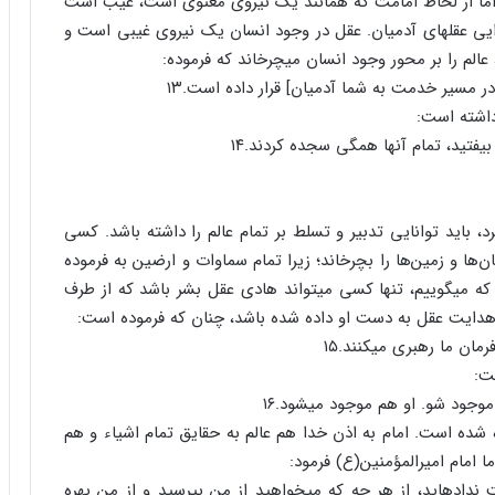
ا از لحاظ امامت که همانند یک نیروی معنوی است، غیب است
ی عقل‏های آدمیان. عقل در وجود انسان یک نیروی غیبی است و
عالم را بر محور وجود انسان می‏چرخاند که فرموده:
ر مسیر خدمت به شما آدمیان‏] قرار داده است.۱۳
داشته است:
یفتید، تمام آنها همگی سجده کردند.۱۴
، باید توانایی‏ تدبیر و تسلط بر تمام عالم را داشته باشد. کسی
ن‌ها و زمین‌ها را بچرخاند؛ زیرا تمام سماوات و ارضین به فرموده
ه می‏گوییم، تنها کسی می‏تواند هادی عقل بشر باشد که از طرف
ر هدایت عقل به دست او داده شده باشد، چنان که فرموده است:
رمان ما رهبری می‏کنند.۱۵
ت:
وجود شو. او هم موجود می‏شود.۱۶
ده است. امام به‏ اذن خدا هم عالم به حقایق تمام اشیاء و هم
ا امام امیرالمؤمنین(ع) فرمود:
نداده‏اید، از هر چه که می‏خواهید از من بپرسید و از من بهره