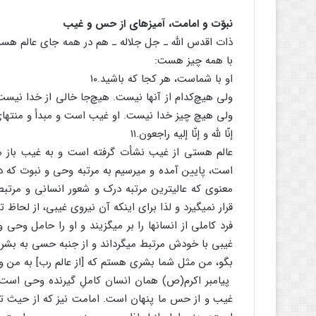
نبوّت و امامت، آمیزه‏ای از حس و غیب
ذات اقدس الله ـ جل جلاله ـ هم در همه جای عالم هست
با همه چیز هست:
او با شماست، هر کجا که باشید.۱۰
ولی هیچ‌کدام از آنها نیست. هیچ‌جا خالی از خدا نی
ولی هیچ چیز خدا نیست. او غیب است و مبدأ و منته
إنّا لله و إنّا إلیه راجعون.۱۱
عالم هستی از غیب نشأت گرفته است و به غیب باز می‏
است، پایین آمده و می‏رسیم به مرتبه وحی و نبوت که
معنوی که عالی‏ترین مرتبه درک و شعور انسانی و مرتب
قرار نمی‏گیرد و لذا برای اینکه آن نیروی غیبی، از لح
فرد کاملی از انسان‏ها را بر می‏گزیند و او را حامل وحی 
غیبی با خودش مرتبط می‏گرداند و از جنبه حسی به بشر 
بگو، من مثل شما بشری هستم که [از عالم رب‏] به من وح
پیامبر اکرم(ص) همان انسان کاملِ گیرنده وحی اس
غیب و از حس ما پنهان است. امامت نیز که از حیث 