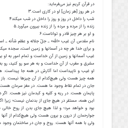
در قرآن کریم نیز می‌فرماید:
در هر روز [هر زمان‏] او در کاری است.۳
شب را داخل در روز و روز را داخل در شب می‏کند۴
زنده را از مرده و مرده را از زنده بیرون می‏آورد.۵
و او بر هر چیز قادر و تواناست.۶
نام مقدس آن غیب «الله» ـ جلّ جلاله و عظم شأنه ـ اس
و برای خدا هر چه در آسمان‏ها و زمین است، سجده می‏کند
غیب آسمان‏ها و زمین از آن خداست و تمام امور به او برمی
مشرق و مغرب از آنِ خداست و به هر سو رو کنید، رو به
او غیب و ناپیداست اما آثارش در همه جا پیداست. هی
همه چیز هست ولی هیچ‌کدام از آن چیزها نیست. باز 
جان در تمام نقاط وجود ما هست. در مغز سرمان هس
پایمان هست. در ریه و کلیه و کبدمان نیز هست. اگر در 
این همه، مستقر در هیچ جای از بدنمان نیست؛ زیرا اگر
بود و خواهد مرد؛ و لذا هیچ جای بدن از روح خالی 
جوارحمان از درون و برون هست ولی هیچ‌کدام از آنها 
ولی با همه آنها هست. روح و جان در ساختمان وجود