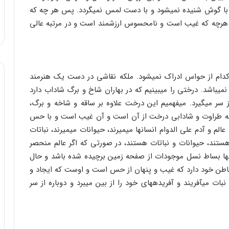
ا گوش شنیده نمی‏شود و با دست لمس نمی‏گردد. پس هر چه که
رچه که غیب است و نامحسوس ارزشمند است و در مرتبه عالی
ام از حواس‏ ادراک نمی‏شود. ملکه نقاشی در دست یک هنرمند
شد. درختی را می‏بینیم که در بهاران شاخ و برگ شاداب دارد
سر می‏گیرد. می‏فهمیم این درخت علاوه بر ساقه و شاخه و برگ،
 همه طراوت و شادابی درخت از آن است و آن غیب است و با حس
الم و آدم علی الدوام انسان‏ها می‏میرند، حیوانات می‏میرند، نباتات
ا هستند، حیوانات و نباتات هستند، در صورتی که اگر عالم منحصر
نها بساط نسل موجودات از صفحه زمین برچیده شده باشد و حال
باطن خود دارد که غیب و پنهان از حس است و اوست که ایجاد و
نبات می‏آفریند و آفریده‏های خود را از بین می‏برد و دوباره از سر