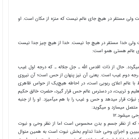
 ولی مستقر در هیچ‏ جای عالم نیست که منزه از مکان است. او
ست ولی خدا مستقر در هیچ جا نیست. خدا از هیچ چیز جدا نیست
ای عالم هستی همو است:
گردد. حال از ذات‏ اقدس الله ـ جل جلاله ـ که درجه اول غیب
 درجه دوم غیب است. یعنی آن نیز پنهان از حس است؛ آن نیروی
ط با عالم اعلای ربوبی است، در احاطه هیچ‌یک از حواس ظاهری
اظ تعلیم و تربیت، در دسترس عالم حس قرار گیرد، حضرت خالق حکیم
و نبوّت قرار می‏دهد و حس و غیب را با هم می‏آمیزد. او را از جنبه
متصل می‏سازد و می‏گوید:
ی می‏شود.۱۲
ت که از نظر جسم و بدن محسوس است اما از نظر وحی و نبوت
تبیین و اجرای وحی خدا تداوم بخش نبوت است به همین منوال