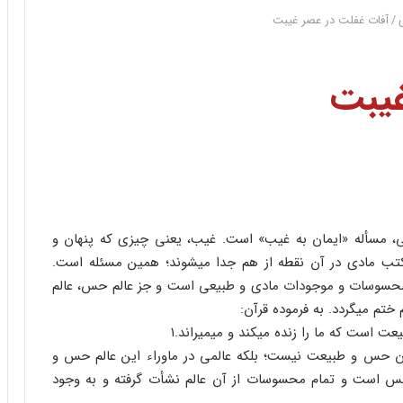
/
آفات غفلت‏ در عصر غیبت
غیبت
، مسأله «ایمان به غیب» است. غیب، یعنی چیزی که پنهان و
ب مادی در آن نقطه از هم جدا می‏شوند؛ همین مسئله است.
محسوسات و موجودات مادی و طبیعی است و جز عالم حس، عالم
تم می‏گردد. به فرموده قرآن:
 است‏ که ما را زنده می‏کند و می‏میراند.۱
ان حس و طبیعت‏ نیست؛ بلکه عالمی در ماوراء این عالم حس و
حس است و تمام محسوسات از آن عالم نشأت گرفته و به وجود