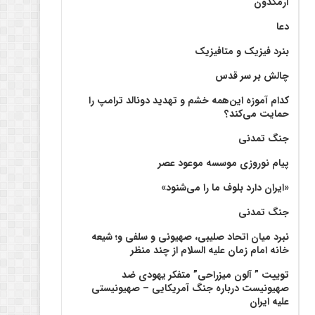
آرمگدون
دعا
بنرد فیزیک و متافیزیک
چالش بر سر قدس
کدام آموزه این‌همه خشم و تهدید دونالد ترامپ را
حمایت می‌کند؟
جنگ تمدنی
پیام نوروزی موسسه موعود عصر
«ایران دارد بلوف ما را می‌شنود»
جنگ تمدنی
نبرد میان اتحاد صلیبی، صهیونی و سلفی و؛ شیعه
خانه امام زمان علیه السلام از چند منظر
توییت ” آلون میزراحی” متفکر یهودی ضد
صهیونیست درباره جنگ آمریکایی – صهیونیستی
علیه ایران