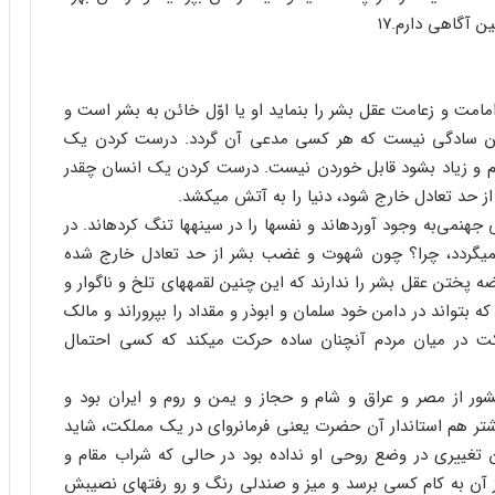
ن آگاهی دارم.۱۷
امت و زعامت‏ عقل بشر را بنماید او یا اوّل خائن به بشر است و
ه این سادگی نیست که هر کسی مدعی آن گردد. درست کردن یک
م و زیاد بشود قابل خوردن نیست. درست کردن یک انسان چقدر
حد تعادل خارج شود، دنیا را به آتش می‏کشد.
می‌به وجود آورده‏اند و نفس‏ها را در سینه‏ها تنگ کرده‏اند. در
ی‏گردد، چرا؟ چون شهوت و غضب بشر از حد تعادل خارج شده
رضه پختن عقل بشر را ندارند که این چنین لقمه‏های تلخ و ناگوار و
بتواند در دامن خود سلمان و ابوذر و مقداد را بپروراند و مالک
کت در میان مردم آنچنان ساده حرکت می‏کند که کسی احتمال
ور از مصر و عراق و شام و حجاز و یمن و روم و ایران بود و
اشتر هم استاندار آن حضرت یعنی فرمانروای در یک مملکت، شاید
ن تغییری در وضع روحی او نداده بود در حالی که شراب مقام و
ز آن به کام کسی برسد و میز و صندلی رنگ و رو رفته‏ای نصیبش