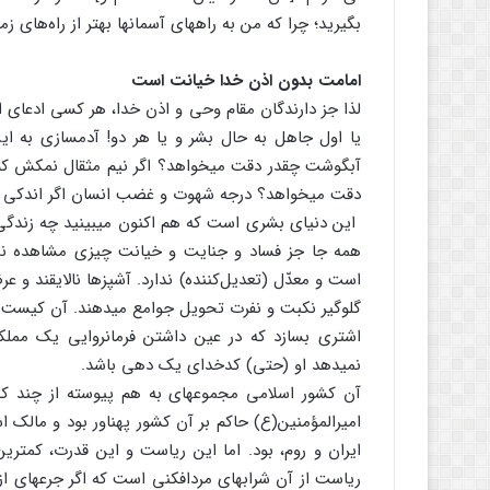
بگیرید؛ چرا که من به راه‏های آسمان‏ها بهتر از راه‌های زمی
امامت بدون اذن خدا خیانت است
لذا جز دارندگان مقام وحی و اذن خدا، هر کسی ادعای ام
یا اول جاهل به حال بشر و یا هر دو! آدم‏سازی ب
آبگوشت چقدر دقت می‏خواهد؟ اگر نیم مثقال نمکش ک
دقت می‏خواهد؟ درجه شهوت و غضب انسان اگر اندکی از 
این دنیای بشری است که هم اکنون می‏بینید چه زندگی جهن
همه جا جز فساد و جنایت و خیانت چیزی مشاهده نم
است و معدّل‏ (تعدیل‌کننده) ندارد. آشپزها نالایقند و ع
گلوگیر نکبت و نفرت تحویل جوامع می‏دهند. آن کیست که 
اشتری بسازد که در عین داشتن فرمانروایی یک ممل
نمی‏دهد او (حتی) کدخدای یک دهی باشد.
آن کشور اسلامی مجموعه‏ای به هم پیوسته از چند کش
امیرالمؤمنین(ع) حاکم بر آن کشور پهناور بود و مالک 
ایران و روم، بود. اما این ریاست و این قدرت، کمتری
ریاست از آن شراب‏های مردافکنی است که اگر جرعه‏ای ا