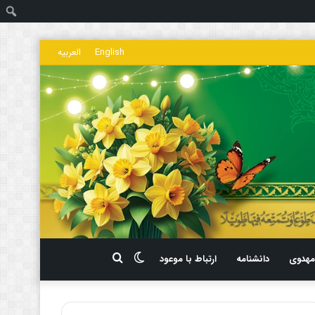
ج
English
العربیه
تغییر
جستجو
هدوی
دانشنامه
ارتباط با موعود
پوسته
برای