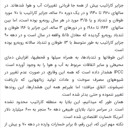
جزایر کارائیب بیش از همه جا قربانی تغییرات آب و هوا شده‏اند. در
سال‏های ۱۹۲۰ تا ۱۹۴۰ و در یک دوره ۲۰ ساله، جزایر کارائیب با ۷۰ مورد
طوفان و تندباد و یا ۳/۵ مورد در هر سال روبه‌رو بوده است، اما بین
سال‏های 1944 تا ۱۹۸۰ و در دوره‏ای ۳ ساله، این جزایر با ۱۹۶ طوفان و
تندباد روبه‌رو گردیده که معادل ۵/۵ واقعه در سال است و در دهه ۹۰
جزایر کارائیب به طور متوسط با ۱۳ طوفان و تندباد سالانه روبه‌رو بوده
است.
این طوفان‏ها و تندبادها، به همراه سیل‏ها و قحطی‏ها، افزایش دمای
محیطی و سایر اتفاقات مربوط به آب و هوا را به وجود آورده است.
IPCC هشدار داده است که همه این وقایع، در صورت عدم تغییر در
شیوه‏های مصرف سوخت و عادات تولید زباله‏هایی که بازیافت
نمی‏شوند، اتفاق می‏افتد؛ اما علی‏رغم همه این هشدارها، این روندها
تغییر ننموده و حتی بدتر شده است.
همان طور که می‏دانیم، این بلایا به منطقه کارائیب محدود نشده
است. در سراسر دنیا، بلایای طبیعی دهه ۹۰ منجر به ۶۰۰ میلیارد دلار
آمریکا خسارت اقتصادی شده است.
نکته مهم این که، این رقم، ۵ برابر خسارات وارده در دهه ۷۰ و بیش از