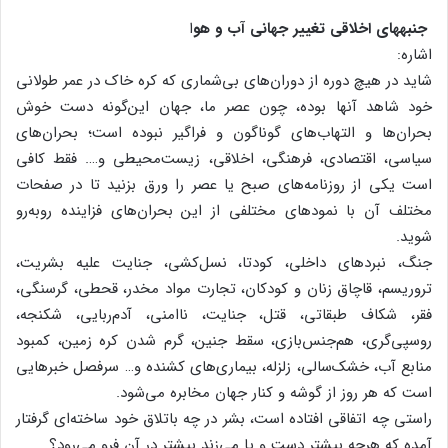
جنبه‏های اخلاقی تغییر جهانی آب و هو
ا
اشاره:
شاید در هیچ دوره از دوران‌های بی‌شماری که کره خاک در عمر طولانی
خود شاهد آنها بوده، چون عصر ما، جهان این‌گونه دست خوش
بحران‌ها و التهاب‌های گوناگون و فراگیر نبوده است؛ بحران‌های
سیاسی، اقتصادی، فرهنگی، اخلاقی، زیست‌محیطی و…. فقط کافی
است یکی از روزنامه‌های صبح یا عصر را ورق بزنید تا در صفحات
مختلف آن با نمودهای مختلفی از این بحران‌های فزاینده روبه‌رو
شوید.
جنگ، نبردهای داخلی، کودتا، نسل‌کشی، جنایت علیه بشریت،
تروریسم، قاچاق زنان و کودکان، تجارت مواد مخدر، قحطی، گرسنگی،
فقر، شکاف طبقاتی، قتل، جنایت، ناامنی، آدم‌ربایی، شکنجه،
روسپی‌گری، هم‌جنس‌بازی، سقط جنین، گرم شدن کره زمین، کمبود
منابع آب، خشک‌سالی، زلزله، بیماری‌های کشنده و… سرفصل خبرهایی
است که هر روز از گوشه و کنار جهان مخابره می‌شود.
راستی چه اتفاقی افتاده است، بشر در چه باتلاق خود ساخته‌ای گرفتار
آمده که هرچه بیشتر دست و پا می‌زند بیشتر در آن فرو می‌رود؟