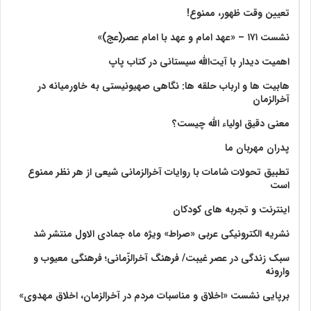
تعیین وقت ظهور، ممنوع!
نشست ۱۷۱ – «عهد امام و عهد با امام عصر(عج)»
اهمیت دیدار با آیت‌الله سیستانی در کتاب پاپ
هابیت ها و ارباب حلقه ها: نگاهی صهیونیستی به خاورمیانه در
آخرالزمان
معنی دقیق اولیاء الله چیست؟
پدران مهربان ما
تطبیق تحولات شامات با روایات آخرالزمانی شیعی از هر نظر ممنوع
است
اینترنت و تجربه های کودکان
نشریه الکترونیکی عربی «صراط» ویژه ماه جمادی الاول منتشر شد
سبک زندگی در عصر غیبت/ فرهنگ آخرالزّمانی؛ فرهنگی معیوب و
وارونه
برپایی نشست «اخلاق و مناسبات مردم در آخرالزمان، اخلاق مهدوی»