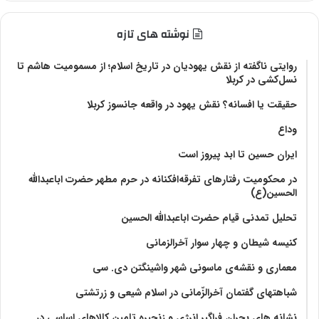
نوشته های تازه
روایتی ناگفته از نقش یهودیان در تاریخ اسلام؛ از مسمومیت هاشم تا
نسل‌کشی در کربلا
حقیقت یا افسانه؟‌ نقش یهود در واقعه جانسوز کربلا
وداع
ایران حسین تا ابد پیروز است
در محکومیت رفتارهای تفرقه‌افکنانه در حرم مطهر حضرت اباعبدالله
الحسین(ع)
تحلیل تمدنی قیام حضرت اباعبدالله الحسین
کنیسه شیطان و چهار سوار آخرالزمانی
معماری و نقشه‌ی ماسونی شهر واشينگتن دی. سی
شباهتهای گفتمان آخر‌الزّمانی در اسلام شیعی و زرتشتی
نشانه های بحران فراگیر انرژی و زنجیره تامین کالاهای اساسی در