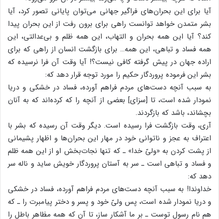
آیا برای این بحران‌های فراگیر جهانی می‌توان پایانی تصور کرد، آیا
بشر متمدن خواهد توانست راهی برای برون رفت از این بحران پیدا
کند؟ آیا این همه بحران و التهاب، این همه ظلم و بی‌عدالتی، این
همه فساد و تباهی، این همه… برای بازگشت انسان از راهی که برای
اراده جهان در پیش گرفته کافی نیست؟! آیا وقت آن فرا نرسیده که
بشر این فرموده پروردگار حکیم را مورد توجه قرار دهد که:
به سبب آنچه دست‌های مردم فراهم آورده، فساد در خشکی و دریا
نمودار شده است، تا [سزای] بعضی از آنچه را که کرده‌اند که به آنان
بچشاند، باشد که بازگردند.
آری، وقت بازگشت فرا رسیده است. دیگر وقت آن رسیده که بشر با
اعتراف به عجز و ناتوانی خود در مهار این بحران‌ها و اظهار پشیمانی
از پشت کردن به «ولیّ خدا» ـ که تنها نجات‌بخش او از این همه ظلم
و فساد و تباهی است ـ سر به آستان پروردگار خویش ساید و ناله سر
دهد که:
خداوندا! به سبب آنچه دست‌های مردم فراهم آورده، فساد در خشکی
و دریا نمودار شده است، پس ولیّ خود و پسر و دختر پیامبرت را ـ که
هم نام رسول توست ـ بر ما آشکار ساز، تا آن که همه مظاهر باطل را