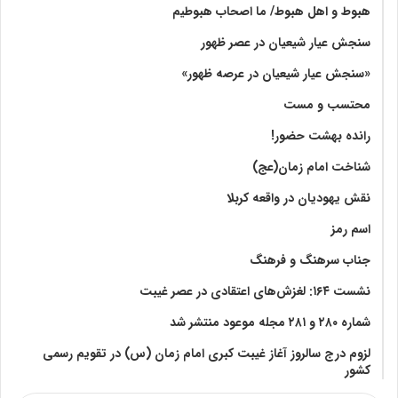
هبوط و اهل هبوط/ ما اصحاب هبوطیم
سنجش عیار شیعیان در عصر ظهور
«سنجش عیار شیعیان در عرصه ظهور»
محتسب و مست
رانده بهشت‌ حضور!
شناخت امام زمان(عج)
نقش یهودیان در واقعه کربلا
اسم رمز
جناب سرهنگ و فرهنگ
نشست ۱۶۴: لغزش‌های اعتقادی در عصر غیبت
شماره ۲۸۰ و ۲۸۱ مجله موعود منتشر شد
لزوم درج سالروز آغاز غیبت کبری امام زمان (س) در تقویم رسمی
کشور