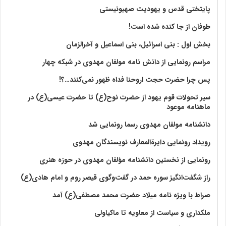
پایتختی قدس و یهودیت صهیونیستی
طوفان از جا کنده شده است!
بخش اول : بنی اسرائیل، بنی اسماعیل و آخرالزمان
مراسم رونمایی از دانش نامه مولفان مهدوی در شبکه چهار
پس چرا حضرت حجت اروحنا فداه ظهور نمی‌کنند…؟!
سیر تحولات قوم یهود از حضرت نوح(ع) تا حضرت عیسی(ع) در
ماهنامه موعود
دانشنامه مولفان مهدوی رسما رونمایی شد
رویداد رونمایی دایرةالمعارف نویسندگان مهدوی
رونمایی از نخستین دانشنامه مؤلفان مهدوی در حوزه هنری
راز شگفت‌انگیز سوره حمد در گفت‌وگوی قیصر روم و امام هادی(ع)
صراط با ویژه نامه میلاد حضرت محمد مصطفی(ع) آمد
ملکداری و سیاست از معاویه تا ماکیاولی