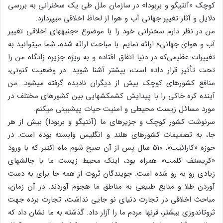
کوچک «آنتیگو و بربودا» در سازمان ملل طی یک سخنرانی به بررسی
دلایل و آثار تغییر جهانی آب و هوا از لحاظ اخلاقی می‏پردازد.
من در نظر دارم سخنرانی خود را با موضوع «جنبه‏های اخلاقی تغییر
آب و هوای جهانی» ارائه نمایم. با مباحث ارائه شده، شما می‏توانید به
تغییرات عظیمی‌که در دنیا اتفاق افتاده و به ویژه جزیره زادگاه من را
تحت تأثیر قرار داده است، بیشتر آشنا شوید. در وضعیت کنونی،
منافع کشورهای کوچک بیش از دیگران نادیده گرفته می‏شود. من
آینده کره خاکی را با پیدایش کشمکش‏هایی بین کشورهای مختلف در
مورد مسائل زیست محیطی و امنیت حیات پیش‏بینی می‏کنم.
سرنوشت کشور کوچک و جزیره‏ای ما (آنتیگو و بربودا) بیش از هر
جا، به تصمیمات کشورهای هلند و انگلیس وابسته بوده است. در
حوزه «کارائیب»، ۵۱۰ سال پس از آن صبح شوم ماه اکتبر که با ورود
«کریستف کلمب» همراه بود، اینک محیط زیست ما با چالش‏های
زیادی رو به رو شده است. جویندگان ثروت از همه جا برای به دست
آوردن طلا و منابع طبیعی به مناطق ما هجوم آوردند. در آن زمان،
مباحث اخلاقی در تجارت دنیای نو جایی نداشت، تجارت برده جهت
ثروت‏اندوزی بیشتر، قرن‏ها مردم ما را آزار داد. گذشته به ما نشان داد که