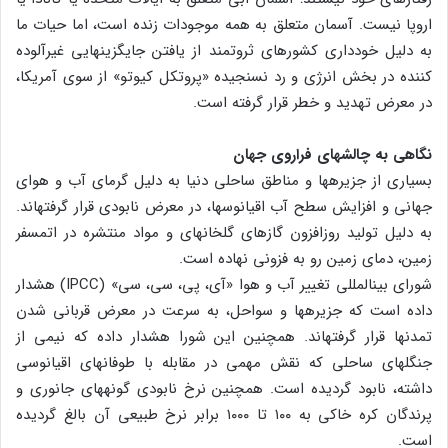
اروپا نیست. آسمان متعلق به همه موجودات زنده است، اما حیات ما
به دلیل خودداری کشورهای ثروتمند از یافتن جایگزین‏هایی غیرآلوده
کننده در بخش انرژی و رد نسنجیده «پروتکل کیوتو» از سوی آمریکا،
در معرض تهدید و خطر قرار گرفته است.
نگاهی به چالش‏های فراروی جهان
بسیاری از جزیره‏ها و مناطق ساحلی دنیا به دلیل گرمای آب و هوای
جهانی و افزایش سطح آب اقیانوس‏ها، در معرض نابودی قرار گرفته‏اند.
به دلیل تولید روزافزون گازهای گلخانه‏ای و مواد منتشره در اتمسفر
زمین، دمای زمین رو به فزونی نهاده است.
شورای بین‏المللی تغییر آب و هوا «آی، پی، سی، سی» (IPCC) هشدار
داده است که جزیره‏ها و سواحل، به سرعت در معرض قربانی شدن
تمدن‏ها قرار گرفته‏اند. همچنین این شورا هشدار داده که نیمی از
جنگل‏های ساحلی که نقش مهمی در مقابله با طوفان‏های اقیانوسی
داشته، نابود گردیده است. همچنین نرخ نابودی گونه‏های جانوری و
پرندگان کره خاکی به ۱۰۰ تا ۱۰۰۰ برابر نرخ طبیعی آن بالغ گردیده
است.