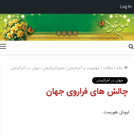
Log In
جستجو
برای
خانه
/
مقالات
/
مهدویت و آخرالزمان
/
عصرآخرالزمان
/
جهان در آخرالزمان
جهان در آخرالزمان
چالش های فراروی جهان
لیونل هورست