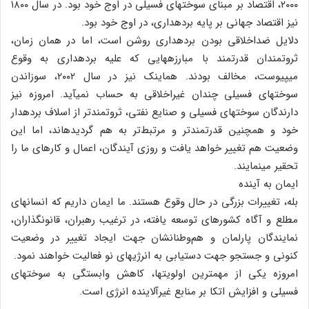
۲۰۰۰، اقتصاد بر مبنای سوخت‏های فسیلی در اوج خود بود. در سال ۱۸۰۰
نیز اقتصاد جهانی بر پایه برده‏داری، در اوج خود بود.
دلایل ضداخلاقی بودن برده‏داری روشن است، اما در همان زمان،
ثروتمندان قدرتمند با مبارزه‏هایی که علیه برده‏داری به وقوع
می‏پیوست، مخالف بودند. هم‏اینک نیز در سال ۲۰۰۲، سوزاندن
سوخت‏های فسیلی چندان غیراخلاقی به حساب نمی‏آید. امروزه نیز
دارندگان سوخت‏های فسیلی و صنایع نفتی، ثروتمندتر از اسلاف برده‏دار
خود و همچنین قدرتمندتر و مرتبط‌تر به هم گردیده‏اند، اما این
وضعیت هم تغییر خواهد یافت و روزی آیندگان، اعمال و کارهای ما را
تحقیر می‏نمایند.
ایمان به آینده
بله، تغییرات بزرگی در حال وقوع هستند. ما ایمان داریم که انسان‏های
مطلع و آگاه کشورهای توسعه یافته، در ترغیب رهبران، قانون‏گذاران،
نمایندگان پارلمان و هم‌وطنانشان جهت ایجاد تغییر در وضعیت
کنونی و جستجو جهت دستیابی به انرژی‏های نو فعالیت خواهند نمود.
امروزه یکی از مهم‏ترین اولویت‏ها، کاهش وابستگی به سوخت‏های
فسیلی و افزایش اتکا بر منابع غیرآلاینده انرژی است.