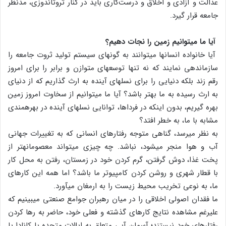
عدالت و آزادی و اخلاق و درست‌کاری باید در کنار ثروت‏اندوزی، مدّنظر
جامعه قرار گیرد.
آیا ما می‏توانیم زمین را نجات دهیم؟
آیا خانواده انسان‏ها می‏توانند به گونه‏ای سیستم تولید ثروت جامعه را
سازمان‏دهی نمایند که نه تنها توسعه‏ای متوازن و برابر را برای امروز
رقم زند بلکه دنیایی را برای نسل‏های آینده به ارث گذاریم که از دنیای
به ارث رسیده به ما بهتر باشد؟ آیا ما می‏توانیم از سخاوت امروز زمین
بهره گیریم، بدون اینکه در فرداها، توانایی نسل‏های آینده در بهره‏مندی
مشابه با ما، به خطر افتد؟
به نظر می‏رسد، گناهی متوجه رفتارهای انسانی که به تغییرات جهانی
آب و هوا منجر می‏شود، نباشد. چه چیزی می‏تواند معصومانه‏تر از
پخت غذا، دوش گرفتن، گرم کردن خود در زمستان، رفتن به محل کار
با قطار شهری و روشن کردن کامپیوتر ما باشد؟ اما همه این کارهای
ما، به نوعی تخریب محیط زیست را به ارمغان می‏آورد.
ما فقدان اصولی اخلاقی را در میان رهبران جوامع صنعتی می‏بینیم که
علی‏رغم مشاهده نتایج کارهای گذشته و فعلی خود، حاضر به رها کردن
رفتارهای خود نیستند؛ آسمان آبی متعلق به ایالات متحده یا کانادا یا