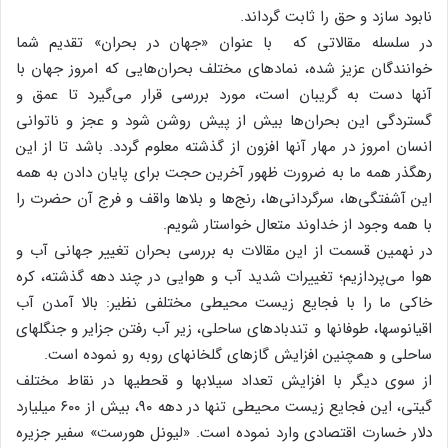
نابود سازد و حق را ثابت گرداند.
در سلسله مقالاتی که با عنوان «جهان در بحران» تقدیم شما
خوانندگان عزیز شده، نمادهای مختلف بحران‌هایی که امروز جهان با
آنها دست به گریبان است، مورد بررسی قرار می‌گیرد تا عمق و
گستردگی این بحران‌ها بیش از پیش روشن شود و عجز و ناتوانی
انسان امروز در مهار آنها افزون از گذشته معلوم گردد. باشد تا از این
رهگذر همه ما به ضرورت ظهور آخرین حجت برای پایان دادن به همه
این آشفتگی‌ها، سرگردانی‌ها، رنج‌ها و بلاها واقف و فرج آن حضرت را
با همه وجود از خداوند متعال خواستار شویم.
در نهمین قسمت از این مقالات به بررسی بحران تغییر جهانی آب و
هوا می‌پردازیم؛ تغییرات شدید آب و هوایی در چند دهه گذشته، کره
خاکی ما را با فجایع زیست محیطی مختلفی نظیر: بالا آمدن آب
اقیانوس‏ها، طوفان‏ها و تندبادهای ساحلی، زیر آب رفتن جزایر و جنگل‏های
ساحلی و همچنین افزایش گازهای گلخانه‏ای روبه رو نموده است.
از سوی دیگر با افزایش تعداد سیلاب‏ها و قحطی‏ها در نقاط مختلف
گیتی، این فجایع زیست محیطی تنها در دهه ۹۰، بیش از ۶۰۰ میلیارد
دلار خسارت اقتصادی وارد نموده است. «لیونل هورست» سفیر جزیره