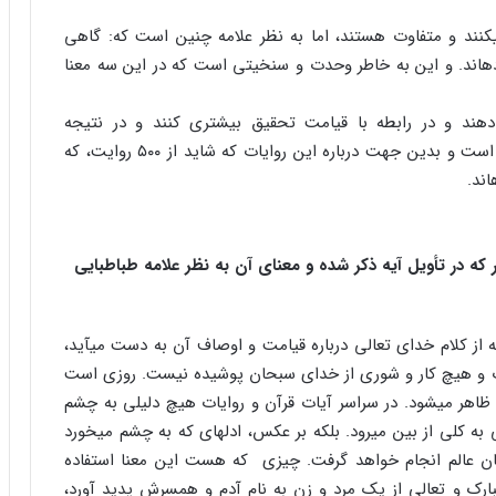
نند و متفاوت هستند، اما به نظر علامه چنین است که: گاهی
ه‏اند. و این به خاطر وحدت و سنخیتی است که در این سه معنا
دهند و در رابطه با قیامت تحقیق بیشتری کنند و در نتیجه
نفهمیده‏اند که قرآن راجع به این روز عظیم چه فرموده است و بدین جهت درباره این روایات که شاید از ۵۰۰ روایت، که
ند.
ه در تأویل آیه ذکر شده و معنای آن به نظر علامه طباطبایی
که از کلام خدای تعالی درباره قیامت و اوصاف آن به دست می‏آید،
 و هیچ کار و شوری از خدای سبحان پوشیده نیست. روزی است
، ظاهر می‏شود. در سراسر آیات قرآن و روایات هیچ دلیلی به چشم
 به کلی از بین می‏رود. بلکه بر عکس، ادله‏ای که به چشم می‏خورد
همان عالم انجام خواهد گرفت. چیزی که هست این معنا استفاده
ارک و تعالی از یک مرد و زن به نام آدم و همسرش پدید آورد،