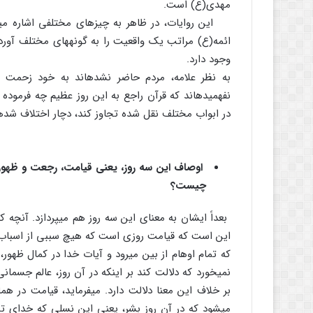
مهدی(ع) است.
این روایات، در ظاهر به چیزهای مختلفی اشاره می‏ک
ائمه(ع) مراتب یک واقعیت را به گونه‏های مختلف آورد
وجود دارد.
به نظر علامه، مردم حاضر نشده‏اند به خود زحمت 
در ابواب مختلف نقل شده تجاوز کند، دچار اختلاف شده‏ا
اوصاف این سه روز، یعنی قیامت، رجعت و ظهور ک
چیست؟
بعداً ایشان به معنای این سه روز هم می‏پردازد. آنچه 
این است که قیامت روزی است که هیچ سببی از اسباب
که تمام اوهام از بین می‏رود و آیات خدا در کمال ظهور
نمی‏خورد که دلالت کند بر اینکه در آن روز، عالم جسمانی
بر خلاف این معنا دلالت دارد. می‏فرماید، قیامت در 
می‏شود که در آن روز بشر، یعنی این نسلی که خدای تب