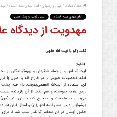
خانه
/
مقالات
/
انبیاء و رسولان
/
امام مهدی علیه السلام
/
مهدو
امام مهدی علیه السلام
پیش گویی و پیش بینی
مهدویت از دیدگاه عل
گفت‌وگو با آیت الله فقهی
اشاره:
آیت‌الله فقهی، از جمله شاگردان و بهره‌گیرندگان از
آنکه، تحصیلات خویش را در خارج فقه و اصول با قرا
آن، استفاده از آیت‌الله العظمی‌بهجت، دام ظله، پشت س
درس علامه پیوست، و هم اینک از آن بازمانده سلسله ج
می‌توان به ملحقات و تصحیح کتاب سنن النبی(ص)، 
پیشوایان دینی سنن ائمه اطهار(ع) و امثال قرآن (در دس
حضور ایشان در آن محضر گرانقدر سبب شد تا برای جوی