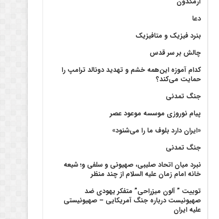
آرمگدون
دعا
بنرد فیزیک و متافیزیک
چالش بر سر قدس
کدام آموزه این‌همه خشم و تهدید دونالد ترامپ را
حمایت می‌کند؟
جنگ تمدنی
پیام نوروزی موسسه موعود عصر
«ایران دارد بلوف ما را می‌شنود»
جنگ تمدنی
نبرد میان اتحاد صلیبی، صهیونی و سلفی و؛ شیعه
خانه امام زمان علیه السلام از چند منظر
توییت ” آلون میزراحی” متفکر یهودی ضد
صهیونیست درباره جنگ آمریکایی – صهیونیستی
علیه ایران