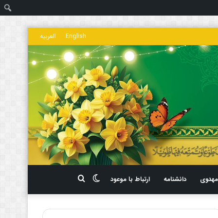
ج
English
العربیه
تغییر
جستجو
هدوی
دانشنامه
ارتباط با موعود
پوسته
برای