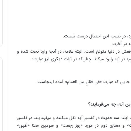
ود، در نتیجه این احتمال درست نیست.
ه در آخرت.
قعش در دنیا متوقع است. البته علامه، در آنجا وارد بحث شده و
در آیه را رد می‏کند. چنان‌که در آیات دیگری نیز عبارت:
ا جایی که عبارت «فى ظللٍ من الغمام» آمده اینجاست.
ن آیه، چه می‌فرماین
د؟
بتدا سه حدیث در تفسیر آیه نقل می‏کنند و می‏فرمایند، در تفسیر
ت» و معنای دوم در مورد «روز رجعت» و سومین معنا «ظهور»