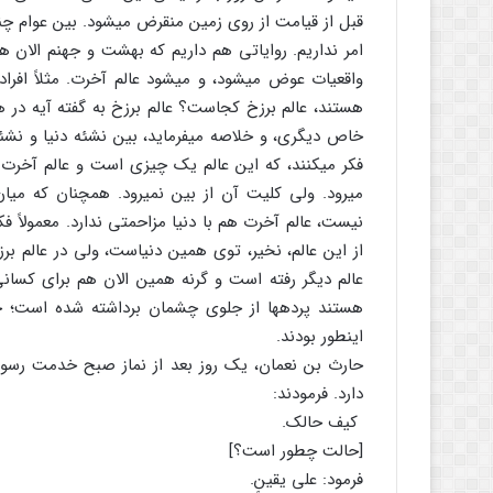
قبل از قیامت از روی زمین منقرض می‏شود. بین عوام چنین
امر نداریم. روایاتی هم داریم که بهشت و جهنم الان
واقعیات عوض می‏شود، و می‏شود عالم آخرت. مثلاً افراد
هستند، عالم برزخ کجاست؟ عالم برزخ به گفته آیه در
خاص دیگری، و خلاصه می‏فرماید، بین نشئه دنیا و نش
فکر می‏کنند، که این عالم یک چیزی است و عالم آخرت 
می‏رود. ولی کلیت آن از بین نمی‏رود. همچنان که میان
نیست، عالم آخرت هم با دنیا مزاحمتی ندارد. معمولاً فک
از این عالم، نخیر، توی همین دنیاست، ولی در عالم ب
عالم دیگر رفته است و گرنه همین الان هم برای کسان
هستند پرده‏ها از جلوی چشمان برداشته شده است؛ چنا
اینطور بودند.
حارث بن نعمان، یک روز بعد از نماز صبح خدمت رس
دارد. فرمودند:
کیف حالک.
[حالت چطور است؟]
فرمود: علی یقینٍ.