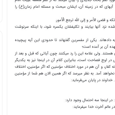
 مورد نظر بحث جدیدی را بیان می‏کند که از نظر فلسفه غیبت امام
. آیه‏ای که در زمینه آن، ایشان مبحث و مسئله امام زمان(ع) را
که و قضی الأمر و إلی الله ترجع الْأمور.
ا شده نزد آنها بیایند و تکلیفشان یکسره شود، با اینکه سرنوشت
 داده‏اند. یکی از مفسرین گفته‏اند تا حدودی این آیه پیچیده
هده آن بر آمده است؛
هستند. ولی علامه این را رد می‏کنند چون آیاتی که قبل و بعد از
 در اوج فصاحت است، بنابراین کلام آن در اینجا نیز به یکدیگر
ه کفار، و آن هم در مورد اختلاف مؤمنین که اگر مؤمنین، اختلاف
 نخواهد آمد. به نظر می‏رسد که اگر همین الان هم شما از مؤمنین
 خداوند در پایان می‌فرماید:
: در اینجا سه احتمال وجود دارد:
 عالم آخرت خدا می‏فرماید: