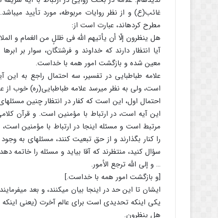
ندیده‏ام. علامه در بحث روایی در ارتباط با آیه شریفه
غائب(ع) و از نظر روایات مربوطه، مورد تأیید می‏باشد
مطرح کرده‏اند، عبارت است از:
هل ینظرون إلّا أن یأتیهم الله فى ظللٍ من الغمام و الملائ
آیا انتظار دارند که خداوند و فرشتگان، سوار بر ابره
معین شده و بازگشت امور همه با خداست.
علامه طباطبایی در تفسیر، سه احتمال راجع به این آیه
است، ولی به نظر می‏رسد علامه طباطبایی(ره) خوب از ع
احتمال اول، این است که کفار در انتظار چنین مسئله‏ای 
این آیه است، در ارتباط با مؤمنین است. و قرآن کلامی
مرتبط است و مسئله اینجا در ارتباط با مؤمنین است، ن
را کنار بگذارند و از حق تبعیت کنند، مسئله‏ای به وجود
سؤال کنید، منتظرند که آقا بیاید و مسئله را خاتمه دهد.
… و إلی الله ترجع الأمور.
[و بازگشت امور همه با خداست.]
ایشان تا این حد در اینجا بیان می‏کنند، و بعد می‏فرمایند
یکی اینکه تحدیدی است برای عالم آخرت (یعنی اینکه در
هل ینظرون.