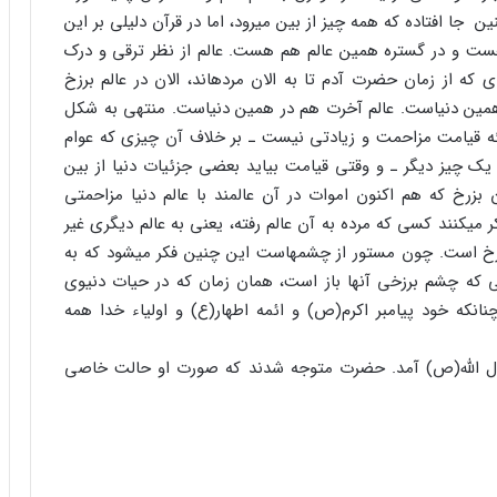
 جا افتاده که همه چیز از بین می‏رود، اما در قرآن دلیلی بر این
 هست و در گستره همین عالم هم هست. عالم از نظر ترقی و درک
ی که از زمان حضرت آدم تا به الان مرده‏اند، الان در عالم برزخ
 همین دنیاست. عالم آخرت هم در همین دنیاست. منتهی به شکل
ئه قیامت مزاحمت و زیادتی نیست ـ بر خلاف آن چیزی که عوام
یک چیز دیگر ـ و وقتی قیامت بیاید بعضی جزئیات دنیا از بین
 بزرخ که هم اکنون اموات در آن عالمند با عالم دنیا مزاحمتی
ر می‏کنند کسی که مرده به آن عالم رفته، یعنی به عالم دیگری غیر
رزخ است. چون مستور از چشم‏هاست این چنین فکر می‏شود که به
ی که چشم برزخی آنها باز است، همان زمان که در حیات دنیوی
نکه خود پیامبر اکرم(ص) و ائمه اطهار(ع) و اولیاء خدا همه
ول الله(ص) آمد. حضرت متوجه شدند که صورت او حالت خاصی