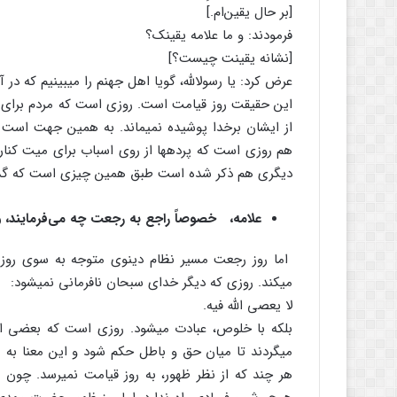
[بر حال یقین‌ام.]
فرمودند: و ما علامه یقینک؟
[نشانه یقینت چیست؟]
عرض کرد: یا رسول‏الله، گویا اهل جهنم را می‏بینیم که د
این حقیقت روز قیامت است. روزی است که مردم برای رب‏
از ایشان برخدا پوشیده نمی‏ماند. به همین جهت است ک
هم روزی است که پرده‏ها از روی اسباب برای میت کنار 
دیگری هم ذکر شده است طبق همین چیزی است که گ
علامه، خصوصاً راجع به رجعت چه می‌فرمایند، و
اما روز رجعت مسیر نظام دینوی متوجه به سوی روزی 
می‏کند. روزی که دیگر خدای سبحان نافرمانی نمی‏شود:
لا یعصی الله فیه.
بلکه با خلوص، عبادت می‏شود. روزی است که بعضی از ا
می‏گردند تا میان حق و باطل حکم شود و این معنا به م
هر چند که از نظر ظهور، به روز قیامت نمی‏رسد. چون د