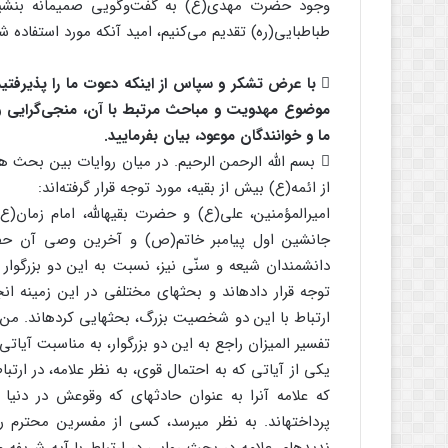
طباطبایی(ره) تقدیم می‌کنیم، امید آنکه مورد استفاده شما
 با عرض تشکر و سپاس از اینکه دعوت ما را پذیرفت
موضوع مهدویت و مباحث مرتبط با آن، منجی‌گرایی و م
ما و خوانندگان موعود، بیان بفرمایید.
 بسم الله الرحمن الرحیم. در میان روایات بین بحث های
از ائمه(ع) بیش از بقیه، مورد توجه قرار گرفته‌اند:
امیرالمؤمنین، علی(ع) و حضرت بقیهالله، امام زمان(
جانشین اول پیامبر خاتم(ص) و آخرین وصی آن حضر
دانشمندان شیعه و سنّی نیز، نسبت به این دو بزرگوار 
توجه قرار داده‏اند و بحث‏های مختلفی در این زمینه ان
ارتباط با این دو شخصیت بزرگ، بحث‏هایی کرده‏اند. من
تفسیر المیزان راجع به این دو بزرگوار، به مناسبت آیاتی 
که علامه آنرا به عنوان حادثه‏ای که وقوعش در دنی
پرداخته‏اند. به نظر می‏رسد، کسی از مفسرین محترم را