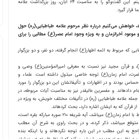
وجود حضرت مهدی(ع) به گفت‌وگویی صمیمانه بنشینم. این گفت‌وگو را به مناسبت ۲۴ آبان، روز بزرگداشت علامه
 قرار گیرد.
ید، خواهش می‌کنیم درباره نظر مرحوم علامه طباطبایی(ره) حول
وعود آخرالزمان و به ویژه وجود امام عصر(ع) مطالبی را برای
ی که مربوط به ائمه اطهار(ع) انجام گرفته، دو نفر، و دو بزرگوار
ع)، و قرآن مجید نیز نسبت به معرفی امیرالمؤمنین(ع) وصی و
ت، امام زمان(ع) توجه خاصی مبذول داشته است. علماء و
حساس بودند و در اظهارات و تألیفاتشان این دو بزرگوار را مورد
جام داده‏اند. و مفسرین عالیقدر نیز به مناسبت آیات مربوطه، در
 جمله علامه طباطبایی (ره) در تألیفات مختلف خویش، به ویژه در
از قرآن که به ایشان اشاره دارد، بحث کرده‏اند.
یکی از آیاتی که به احتمال قوی، به نظر علامه، در ارتباط با امام زمان(ع) می‏باشد، آیه شریفه ۲۱۰ سوره مبارکه بقره است،
ا متوقع می‏باشد، ذکر کرده، و در بحث راوی به شرح آن مطلب
جع به این مطلب در این باره توجه نکرده‏اند و یا اینکه بنده