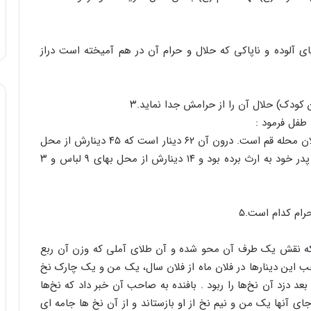
 آلوده و ناپاکی که حلال و حرام آن در هم آمیخته است دراز
 کودک) حلال آن را از حرامش جدا نماید.۳
طفل فرمود :
این کیسه متعلق به فلان شخص، فرزند فلان و ساکن فلان محله قم است. درون آن ۶۲ دینار است که ۴۵ دینارش از محل
بهای فروش زمین سنگلاخی است که صاحبش آن را از پدر خود به ارث برده بود و ۱۴ دینارش از محل بهای ۹ لباس و ۳
رام کدام است.۵
 که نقش یک طرف آن محو شده و آن طلای آملی که وزن آن ربع
ین دینارها در فلان ماه از فلان سال، یک من و یک چارک نخ
عد دزد آن نخ‌ها را ربود . بافنده به صاحب آن خبر داد که نخ‌ها
ی آنها یک من و نیم نخ از او بازستاند و از آن نخ ها جامه ای