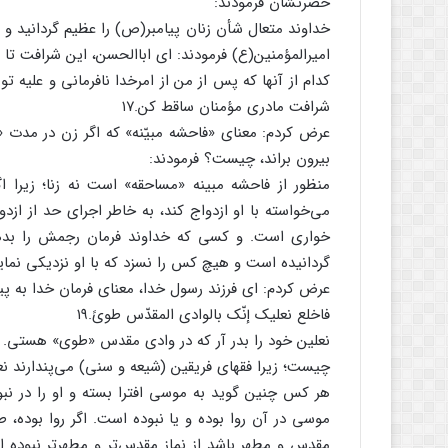
حضرتشان فرمودند:
خداوند متعال شأن زنان پیامبر(ص) را عظیم گردانید 
امیرالمؤمنین(ع) فرمودند: ای اباالحسن، این شرافت تا
کدام از آنها که پس از من از امرخدا نافرمانی و علیه تو
شرافت مادری مؤمنان ساقط کن.۱۷
عرض کردم: معنای «فاحشه مبیّنه» که اگر زن در مدت «ع
بیرون براند، چیست؟ فرمودند:
منظور از فاحشه مبینه «مساحقه» است نه زنا؛ زیرا ا
می‌خواسته با او ازدواج کند، به خاطر اجرای حد از ازدو
خواری است. و کسی که خداوند فرمان رجمش را بدهد،
گردانیده است و هیچ کس را نسزد که با او نزدیکی نماید.
عرض کردم: ای فرزند رسول خدا، معنای فرمان خدا به پی
فاخلع نعلیک إنّک بالوادی المقدّس طویً.۱۹
نعلین خود را بدر آر که در وادی مقدس «طوی» هستی.
چیست؛ زیرا فقهای فریقین (شیعه و سنی) می‌پندارند ن
هر کس چنین گوید به موسی افترا بسته و او را در نبو
موسی در آن روا بوده و یا نبوده است. اگر روا بوده، طب
مقدس و مطهر باشد از نماز مقدس‌تر و مطهرتر نبوده اس