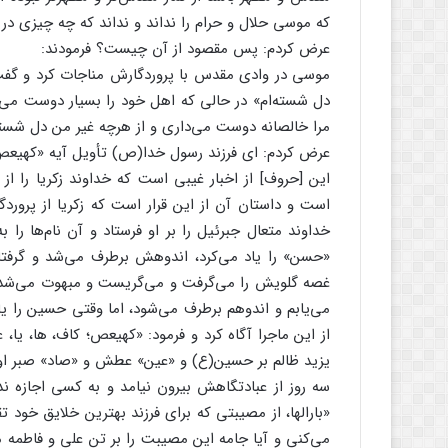
که موسی حلال و حرام را نداند و نداند که چه چیزی در ن
عرض کردم: پس مقصود از آن چیست؟ فرمودند:
موسی در وادی مقدس با پروردگارش مناجات کرد و گفت: 
دل شسته‌ام» در حالی که اهل خود را بسیار دوست می‌دا
مرا خالصانه دوست می‌داری و از هرچه غیر من دل شسته‌
عرض کردم: ای فرزند رسول خدا(ص) تأویل آیه «کهیعص»22 چیست؟ فرمود
این [حروف] از اخبار غیبی است که خداوند زکریا را ا
است و داستان آن از این قرار است که زکریا از پروردگ
خداوند متعال جبرئیل را بر او فرستاد و آن نام‌ها را ب
«حسن» را یاد می‌کرد، اندوهش برطرف می‌شد و گرفت
غصه گلویش را می‌گرفت و می‌گریست و مبهوت می‌شد. روز
می‌یابم و اندوهم برطرف می‌شود، اما وقتی حسین را یاد
از این ماجرا آگاه کرد و فرمود: «کهیعص؛ کاف، ها، یا، 
یزید ظالم بر حسین(ع) و «عین» عطش و «صاد» صبر اوست
سه روز از عبادتگاهش بیرون نیامد و به کسی اجازه نداد
«بارالها، از مصیبتی که برای فرزند بهترین خلایق خود تق
می‌کنی و آیا جامه این مصیبت را بر تن علی و فاطمه می