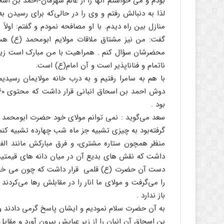
بودم و می خواستم آنها را از عالم شهرمان-احمد بن اس
لذا به دنبالش رفتم و وی را در حالی‌که برای رسیدن ب
منازل بین راه دیدم. با او مصافحه نمودم و گفتم: اولاً
گفت: من نیز مشتاق ملاقات مولایم ابومحمد (ع) هستم
محضرشان سؤال کنم . همراهیت با من مبارک است زیر
ناتمام و فناناپذیر است و آن امام‌(ع) است.
با هم به سامرا رفتیم و به درب خانه مولایمان رسیدیم
بود .
سعد می‌گوید : نمی توانم مولای خود حضرت ابومحمد (ع)
گرفته‌بود به چیزی تشبیه جز ماه شب چهارده تشبیه کنم
منظر همچون ستاره مشتری، و فرق مبارکش مانند الفی ب
داشت که نقش های بدیع آن در میان دانه های قیمتیش 
دست آن حضرت (ع) قلمی قرار داشت که چون می خواست
را می‌گرفت و مولای ما انار را در مقابلش رها می‌کردن
باز ندارد .
به آن حضرت سلام نمودیم و ایشان پاسخ گرمی دادند و ا
بن اسحاق آن انبان را از زیر عبایش بیرون آورد و مقاب