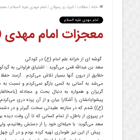
خانه
/
مقالات
/
انبیاء و رسولان
/
امام مهدی علیه السلام
/
معجز
امام مهدی علیه السلام
معجزات امام مهدی (
گوشه ای از خزانه علم امام (ع) در کودکی
سعد بن عبدالله قمی می‌گوید : اشتیاق فراوانی به گرد
حقایق از درون آنها بسیار تلاش می‌کردم . آزمند حفظ 
می‌شد به آسانی به کسی بازگو نمی‌کردم و نسبت به
گریزان و همواره به دنبال بحث و مجادله (بامخالف
پیشوایانشان را آشکارا بیان و از آن پرده دری می‌کردم
(ع)) شدم که در منازعه عقیدتی سخت گیرتر و در دشمنی
در پیروی از باطل، از تمام کسانی که تا آن وقت دیده ب
سعد می‌گوید: با حیله‌ای خود را از دستش رهانیدم، ول
. پیش از این نیز طوماری تهیه کرده بودم و در آن چهل