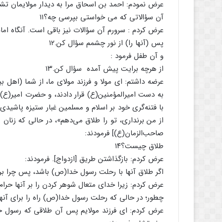
عرض نمودم: احمد بن اسحاق مرا به دیدار مولایمان تش
آن سؤالاتی که می خواستی بپرسی چه؟۱۱
عرض کردم : سرورم آن سؤالات نیز باقی است. آنگاه امام
پس (آنها را) از نور چشمم سؤال کن.۱۲
و آن طفل فرمود :
از هرچه برایت پیش آمده سؤال کن.۱۳
عرضه داشتم: ای مولا و فرزند مولای ما، از شما (اهل 
به دست امیرالمؤمنین(ع) قرار دادند، و حضرت امیر(ع) 
با فتنه‌گری خود بر اسلام و مسلمین غبار ستیزه پاشیدی 
از من برنداری، تو را طلاق می‌دهم»، در حالی که ز
صاحب‌الزمان(ع)] فرمودند:
طلاق چیست؟۱۴
عرض کردم: بازگذاشتن طریق [ازدواج]. فرمودند:
اگر طلاق آنها با رحلت رسول خدا(ص) باشد، پس چرا برای
عرض کردم: زیرا خدای متعال شوهر کردن را بر آنها حرا
چطور؛ در حالی که رحلت رسول خدا(ص) راه را برای آنها با
عرض کردم: ای فرزند مولایم پس آن طلاقی که رسول خدا