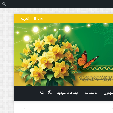
ج
English
العربیه
تغییر
جستجو
هدوی
دانشنامه
ارتباط با موعود
پوسته
برای