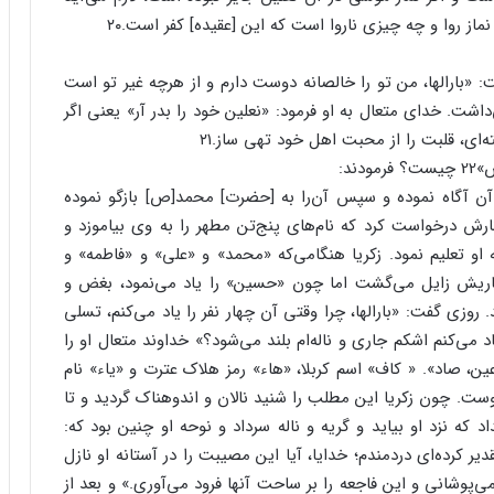
ماز روا و چه چیزی ناروا است که این [عقیده] کفر است.۲۰
«بارالها، من تو را خالصانه دوست دارم و از هرچه غیر تو است
شت. خدای متعال به او فرمود: «نعلین خود را بدر آر» یعنی اگر
ای، قلبت را از محبت اهل خود تهی ساز.۲۱
ند:
ز آن آگاه نموده و سپس آن‌را به [حضرت] محمد[ص] بازگو نموده
ارش درخواست کرد که نام‌های پنج‌تن مطهر را به وی بیاموزد و
ه او تعلیم نمود. زکریا هنگامی‌که «محمد» و «علی» و «فاطمه»‌ و
اریش زایل می‌گشت اما چون «حسین» را یاد می‌نمود، بغض و
ی گفت: «بارالها، چرا وقتی آن چهار نفر را یاد می‌کنم، تسلی
 می‌کنم اشکم جاری و ناله‌ام بلند می‌شود؟» خداوند متعال او را
عین، صاد». « کاف» اسم کربلا، «هاء» رمز هلاک عترت و «یاء» نام
. چون زکریا این مطلب را شنید نالان و اندوهناک گردید و تا
 که نزد او بیاید و گریه و ناله سرداد و نوحه او چنین بود که:
دیر کرده‌ای دردمندم؛ خدایا، آیا این مصیبت را در آستانه او نازل
‌پوشانی و این فاجعه را بر ساحت آنها فرود می‌آوری.» و بعد از