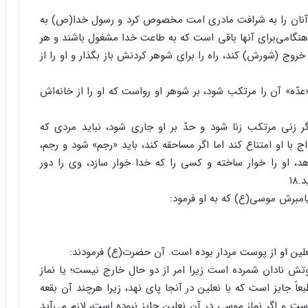
و آنان را به شرافت مادری امت مخصوص کرد و رسول خدا(ص) به
 هنگامی‌برای آنها باقی است که به طاعت خدا مشغول باشند و هر
 خروج (شورش) کند، راه را برای شوهر کردنش باز بگذار و او را از
دّه» آن را مرتکب شود، بر شوهر او رواست که او را از خانه‌اش
گر زنی مرتکب زنا شود و حدّ بر او جاری شود، نباید مردی که
اج با او امتناع کند اما اگر مساحقه کند، باید «رجم» شود و رجم،
 او را خوار ساخته و کسی را که خدا خوار سازد، وی را دور
۱۸
امبرش موسی(ع) که به او فرمود:
علین او از پوست مردار بوده است. آن حضرت(ع) فرمودند:
تش نادان شمرده است زیرا امر از دو حال خارج نیست؛ یا نماز
عاً جایز است که با نعلین در آنجا پای نهد، زیرا هرچند آن بقعه
ت و اگر نماز موسی در آن نعلین جایز نبوده است، لازم می‌آید