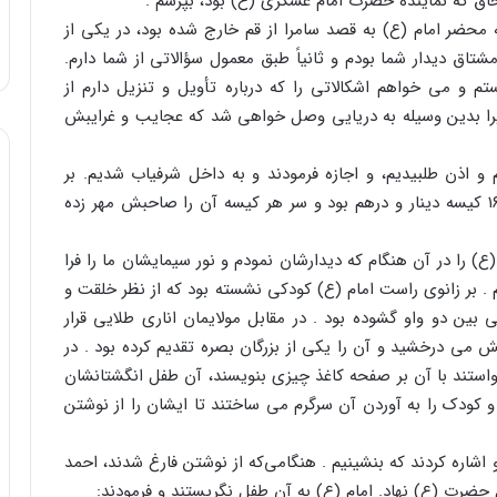
حاق که نماینده حضرت امام عسکری (ع) بود، بپرسم .
ه محضر امام (ع) به قصد سامرا از قم خارج شده بود، در یکی از
 مشتاق دیدار شما بودم و ثانیاً طبق معمول سؤالاتی از شما دارم.
 و می خواهم اشکالاتی را که درباره تأویل و تنزیل دارم از
ا بدین وسیله به دریایی وصل خواهی شد که عجایب و غرایبش
 و اذن طلبیدیم، و اجازه فرمودند و به داخل شرفیاب شدیم. بر
دوش احمد بن اسحاق انبانی قرار داشت که محتوی ۱۶۰ کیسه دینار و درهم بود و سر هر کیسه آن را صاحبش مهر زده
 را در آن هنگام که دیدارشان نمودم و نور سیمایشان ما را فرا
 . بر زانوی راست امام (ع) کودکی نشسته بود که از نظر خلقت و
ین دو واو گشوده بود . در مقابل مولایمان اناری طلایی قرار
می درخشید و آن را یکی از بزرگان بصره تقدیم کرده بود . در
ند با آن بر صفحه کاغذ چیزی بنویسند، آن طفل انگشتانشان
د و کودک را به آوردن آن سرگرم می ساختند تا ایشان را از نوشتن
شاره کردند که بنشینیم . هنگامی‌که از نوشتن فارغ شدند، احمد
ل حضرت (ع) نهاد. امام (ع) به آن طفل نگریستند و فرمودند: