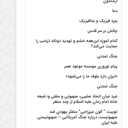
آرمگدون
دعا
بنرد فیزیک و متافیزیک
چالش بر سر قدس
کدام آموزه این‌همه خشم و تهدید دونالد ترامپ را
حمایت می‌کند؟
جنگ تمدنی
پیام نوروزی موسسه موعود عصر
«ایران دارد بلوف ما را می‌شنود»
جنگ تمدنی
نبرد میان اتحاد صلیبی، صهیونی و سلفی و؛ شیعه
خانه امام زمان علیه السلام از چند منظر
توییت ” آلون میزراحی” متفکر یهودی ضد
صهیونیست درباره جنگ آمریکایی – صهیونیستی
علیه ایران