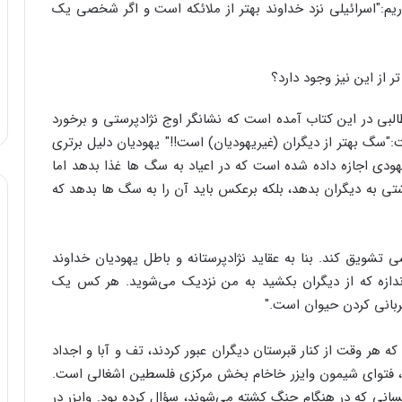
ریم:"اسرائیلی نزد خداوند بهتر از ملائکه است و اگر شخصی یک
ر از این نیز وجود دارد؟
لبی در این کتاب آمده است که نشانگر اوج نژادپرستی و برخورد
ت:"سگ بهتر از دیگران (غیریهودیان) است!!" یهودیان دلیل برتری
هودی اجازه داده شده است که در اعیاد به سگ ها غذا بدهد اما
تی به دیگران بدهد، بلکه برعکس باید آن را به سگ ها بدهد که
تشویق کند. بنا به عقاید نژادپرستانه و باطل یهودیان خداوند
ندازه که از دیگران بکشید به من نزدیک می‌شوید. هر کس یک
قربانی کردن حیوان است."
ه هر وقت از کنار قبرستان دیگران عبور کردند، تف و آبا و اجداد
ها، فتوای شیمون وایزر خاخام بخش مرکزی فلسطین اشغالی است.
کسانی که در هنگام جنگ کشته می‌شوند، سؤال کرده بود. وایزر در