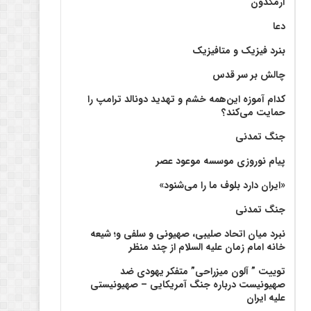
آرمگدون
دعا
بنرد فیزیک و متافیزیک
چالش بر سر قدس
کدام آموزه این‌همه خشم و تهدید دونالد ترامپ را
حمایت می‌کند؟
جنگ تمدنی
پیام نوروزی موسسه موعود عصر
«ایران دارد بلوف ما را می‌شنود»
جنگ تمدنی
نبرد میان اتحاد صلیبی، صهیونی و سلفی و؛ شیعه
خانه امام زمان علیه السلام از چند منظر
توییت ” آلون میزراحی” متفکر یهودی ضد
صهیونیست درباره جنگ آمریکایی – صهیونیستی
علیه ایران