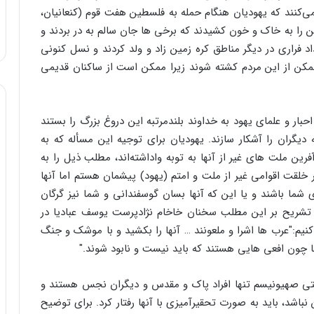
می‌کنند که یهودیان هنگام حمله به فلسطین هفت قوم (کنعانیان،
را به خاک و خون کشیدند که برخی ها جان سالم به در بردند و
د فراری در دیگر مناطق کره زمین زاد و ولد کردند و نسل کنونی
 ممکن از این مردم کشته شوند زیرا ممکن است از ساکنان قدیمی
بار و علمای یهود به خداوند بلندمرتبه این دروغ بزرگ را بستند
یگران را آشکار سازند. یهودیان برای توجیه این مسأله که به
ین ملت های غیر از آنها به توبه واداشته‌اند، مطلب ذیل را به
ر خلقت اقوامی غیر از ملت و امتم (یهود) پیشمان هستم اما آنها
ای شما باشند و یا این که آنها بسان گوسفندانی و شما نیز گرگان
ای تشریح بر این مطلب سخنان خاخام نژادپرست یوسف عبادیا در
 ذکر می‌کنیم:"عرب ها اشرا و ملعونند … آنها را بکشید و با موشک و جنگ
 ها چون افعی هایی هستند که باید نیست و نابود شوند."
ستی صهیونیسم تنها افراد پاک و مقدس و دیگران نجس هستند و
 نباشد، باید به صورت تحقیرآمیزی با آنها رفتار کرد. برای توضیح