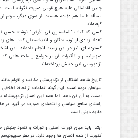
آشنایی دارند. شدیدترین شیوه های نژادپرستی علیه ع
چنین اقداماتی علیه هیچ قومی صورت نگرفته است. همچ
مسأله با ما هم عقِیده هستند. از سوی دیگر، مردم ار
گرفته‌اند.
کسی که کتاب "المفسدون فی الأرض" نوشته حسن ناجی 
تعداد زیادی از نویسندگان و اندیشمندان کتاب های زی
گسترده ای نیز در این زمینه انجام داده‌اند. این ا
صهیونیسم و تأثیرات آن بر جوامع و ملت هایی که هد
نژادپرستی این جنبش پرداخته‌اند.
تاریخ شاهد اشکالی از نژادپرستی مکاتب و اقوام مانند 
سیاهان بوده است. این گونه اقدامات از لحاظ اخلاقی
است، به آن تن دهد. اما همه این اعمال نژادپرستانه
راستای منافع سیاسی و اقتصادی صورت می‌گیرد. بر عک
عقاید دینی است.
ابتدا باید میان تورات اصلی و تورات و تلمود جنبش 
کدورت از همه انسان ها وجود دارد. در نظر صهیونیسم 