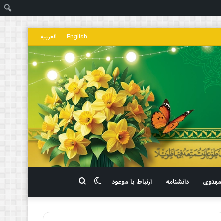
ج
English
العربیه
تغییر
جستجو
هدوی
دانشنامه
ارتباط با موعود
پوسته
برای