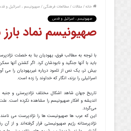
خانه
/
مقالات
/
مطالعات فرهنگی
/
صهیونیسم ، اسرائیل و قد
صهیونیسم ، اسرائیل و قدس
صهیونیسم نماد بارز 
با توجه به مطالب فوق، یهودیان بنا به خصلت نژادپر
باید با آنها جنگید و نابودشان کرد. اگر کشتن آنها ممکن
بیش تر، یک نص از تلمود درباره غیریهودیان را می آو
اسرائیلی را بزند، انگار که خداوند را زده است.
تاریخ جهان شاهد اشکال مختلف نژادپرستی و جنبه ه
اندیشه و افکار صهیونیسم را مشاهده نکرده است. علت
می‌گردد.
این که عرب ها صهیونیست ها را نژادپرست می نامند، 
نژادپرستانه رژیم صهیونیستی قرار گرفته‌اند و از آن