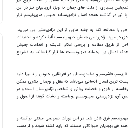
رب ها اعمال می‌شود و حتی در دوره ماقبل و مابعد تاریخ نیز
نین بسیاری از ملت های جهان به ویژه اروپاییان نیز در این
وپا نیز در گذشته هدف اعمال نژادپرستانه جنبش صهیونیسم قرار
را مطالعه کند به جنبه هایی از این نژادپرستی پی می‌برد.
ادی در مورد نژادپرستی جنبش صهیونیسم تألیف کرده و تحقیقات
شخاص از طریق مطالعه و بررسی افکار، اندیشه و اقدامات جنبش
ف اعمال بی رحمانه صهیونیست ها قرار گرفته‌اند، به تشریح
نازیسم، فاشیسم و سفیدپوستان در آفریقایی جنوبی و نامبیا علیه
 پست ترین اعمال انسانی می‌باشد که عقل و وجدان بشری ممکن
 برخاسته از خوی و خصلت روانی و شخصی نژادپرستان است و در
س آن، نژادپرستی صهیونیسم برخاسته و نشأت گرفته از اصول و
صهیونیسم فرق قائل شد. در این تورات نصوصی مبتنی بر کینه و
همه غیریهودیان حیواناتی هستند که باید کشته شوند و از دست