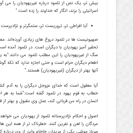
بیش تر، یک نص از تلمود درباره غیریهودیان را می آو
اسرائیلی را بزند، انگار که خداوند را زده است."
آیا افراطی تر، تروریست تر، ستمگرتر و نژادپرست ت
صهیونیست ها در تلمود دروغ های زیادی آورده‌اند. مطا
تحقیر آمیز یهودیان با دیگران است. در تلمود آمده اس
سگ از غیریهودیان را این مطلب تلمود می دانند:"به ی
اطعام دیگران حرام است و حتی اجازه ندارد که تکه گوش
آنها بهتر از دیگران (غیریهودیان) هستند."
آیا معقول است که خدای عزوجل دیگران را به آدم کشی 
خطاب به قوم یهود در تلمود گفته است:"شما به هر ا
انسان در راه من قربانی کند، عمل وی مقبول و بهتر از 
اصول و احکام نژادپرستانه تلمود از یهودیان می خواهد ک
مردگان را لعن و نفرین کنند. خطرناک تر از همه این 
سرباز موشی یکی از مریدان خاخام وایزر از وی درباره 