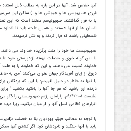
آنها خلاص شد. آنها در این باره به مطلب ذیل استناد 
فزری ها، یبوسی ها و جیوشی ها و…) ساکن این سرزمین 
پا به فرار گذاشتند. صهیونیسم معتقد است که این تعدا
انسان ها از آنها هستند و همین علت، باید تا اندازه
فلسطینی باشند که فرار کردند و به قتل نرسیدند.
صهیونیست ها خود را ملت برگزیده خداوند می دانند. اح
تا این گونه خوی و خصلت نهفته نژادپرستی خود علیه د
خداوند نسبت می دهند، و این که خداوند را به علت آفر
دروغ از زبان آفریدگار جهان عنوان می‌کنند:"من به خاط
را تنها به خاطر دو دلیل آفریدم: یا این که بردگانی بر
درنده ای باشید که هر جا آنها را یافتید بکشید." بر
نشست ۹/۴/۲۰۰۱م. پارلمان رژیم صهیونیستی را
افزارهای نظامی نسل آنها را از میان برکنید، زیرا عرب
با توجه به مطالب فوق، یهودیان بنا به خصلت نژادپر
باید با آنها جنگید و نابودشان کرد. اگر کشتن آنها ممکن