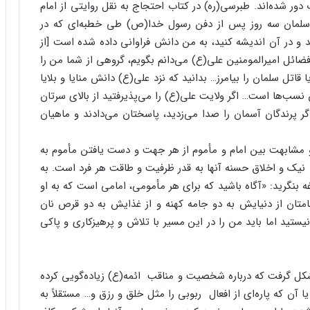
دور شده‌اند. طبرسی(ره) در کتاب احتجاج به نقل روایتی از امام
ه سلمان سه روز پس از دفن رسول خدا(ص) طی خطبه‌ای که در
 و در آن اندیشه کنید، به من دانش فراوانی داده شده است [از
ضائل امیرالمومنین علی(ع) می‌دانم بگویم، گروهی از شما من را
اتل سلمان را بیامرز… بدانید که نزد علی(ع) دانش منایا و بلایا
سب‌ها است… اگر ولایت علی(ع) را می‌پذیرفتید از بالای سرتان
اگر پرندگان آسمان را صدا می‌زدید، پاسختان می‌دادند و ماهیان
 و مشابهت بین امام و مأموم از هر جهت و دست یافتن مأموم به
 نیک و اخلاق حسنه آنها به قدر ظرفیت و طاقت هر فرد است. به
اغه بنگرید: «آگاه باشید که برای هر مأمومی، امامی است که به او
 امامتان از دنیایش به دو جامه کهنه و از غذایش به دو قرص نان
نیستید اما باید من را در این مسیر با تلاش و پرهیزکاری و پاکی
شکل گرفت که درباره شخصیت و مناقب ائمه(ع) زیاده‌گویی کرده
 یا آن که پاره‌ای از افعال ربوبی را مثل خلق و رزق و… مستقلاً به