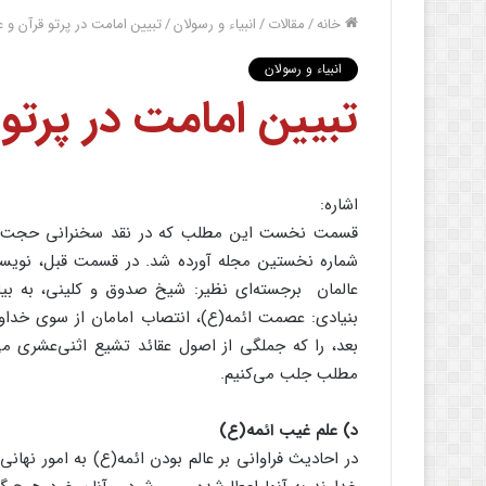
خانه
/
مقالات
/
انبیاء و رسولان
/
تبیین امامت در پرتو قرآن و 
انبیاء و رسولان
تبیین امامت در پرتو
اشاره:
قسمت نخست این مطلب که در نقد سخنرانی حجت‌الاس
شماره نخستین مجله آورده شد. در قسمت قبل، نویسنده 
عالمان برجسته‌ای نظیر: شیخ صدوق و کلینی، به ب
بنیادی: عصمت ائمه(ع)، انتصاب امامان از سوی خداون
بعد، را که جملگی از اصول عقائد تشیع اثنی‌عشری می‌
مطلب جلب می‌کنیم.
د) علم غیب ائمه(ع)
در احادیث فراوانی بر عالم بودن ائمه(ع) به امور نهان