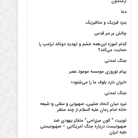
آرمگدون
دعا
بنرد فیزیک و متافیزیک
چالش بر سر قدس
کدام آموزه این‌همه خشم و تهدید دونالد ترامپ را
حمایت می‌کند؟
جنگ تمدنی
پیام نوروزی موسسه موعود عصر
«ایران دارد بلوف ما را می‌شنود»
جنگ تمدنی
نبرد میان اتحاد صلیبی، صهیونی و سلفی و؛ شیعه
خانه امام زمان علیه السلام از چند منظر
توییت ” آلون میزراحی” متفکر یهودی ضد
صهیونیست درباره جنگ آمریکایی – صهیونیستی
علیه ایران