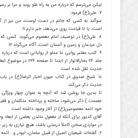
لیکن می‌ترسم که درباره من به راه غلو روید و مرا بر ر
۷. علی(ع) فرمود:
سوگند به کسی که جانم در دست اوست، من نیز از آنچ
است، یا تا قیامت روی می‌دهد، خبر دارم.۱۱
۸. علی(ع) در توصیف امام معصوم می‌گوید: کسی که رو
دل مردمان و زمین و آسمان است، آگاه می‌گردد.۱۲
۹. کتب معتبر روایی ما مملو از روایاتی است که درباره
جلد ۲۶ بحارالانوار از 
حدیث نقل شده است.
حدیث ذکر می‌کند.
تا بدین جا روشن شد که آنچه به عنوان چهار ویژگی
عصمت ) ذکر می‌شود، ساخته و پرداخته متکلمان و فقیه
خود ائمه معصومین(ع) از آغاز وجود داشته است.
آقای کدیور برای آنکه از مغفول ماندن بعضی از ابعا
در مواردی سخن کاملاً درستی باشد، هیچ نیازی به زیر 
۲. گفته‌اند شیعیان اصیل از قبیل سلمان، ابوذر و… ائمه