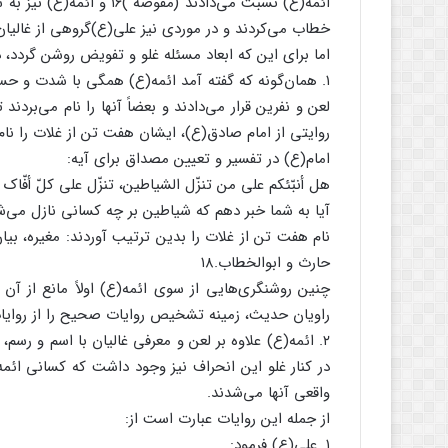
ائمه(ع) نسبت می‌دادند (مف
خطاب می‌کردند و در موردی نیز علی(ع)گروهی از غالیان را
اما برای این که ابعاد مسئله غلو و تفویض روشن گردد،
۱. همان‌گونه که گفته آمد ائمه(ع) همگی با شدت و حس
لعن و نفرین قرار می‌دادند و بعضاً آنها را نام می‌بردند
روایتی از امام صادق(ع)، ایشان هفت تن از غلات را نام 
امام(ع) در تفسیر و تعیین مصداق برای آیه:
هل أنبّئکم علی من تنزّل الشیاطین، تنزّل علی کلّ أفّاک أ
آیا به شما خبر دهم که شیاطین بر چه کسانی نازل می‌شو
نام هفت تن از غلات را بدین ترتیب آوردند: مغیره، بیان
حارث و ابوالخطاب.۱۸
چنین روشنگری‌هایی از سوی ائمه(ع) اولاً مانع از آن م
راویان حدیث، زمینه تشخیص روایات صحیح را از روایا
۲. ائمه(ع) علاوه بر لعن و معرفی غالیان با اسم و رسم، 
در کنار غلو این انحراف نیز وجود داشت که کسانی ائمه(
واقعی آنها می‌شدند.
از جمله این روایات عبارت است از:
۱. علی(ع) فرمود: