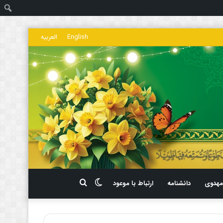
ج
English
العربیه
تغییر
جستجو
هدوی
دانشنامه
ارتباط با موعود
پوسته
برای