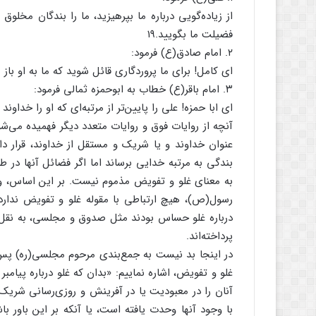
از زیاده‌گویی درباره ما بپرهیزید، ما را بندگان مخلوق
فضیلت ما بگویید.۱۹
۲. امام صادق(ع) فرمود:
ای کامل! برای ما پروردگاری قائل شوید که ما به او باز م
۳. امام باقر(ع) خطاب به ابوحمزه ثمالی فرمود:
ای ابا حمزه! علی را پایین‌تر از مرتبه‌ای که او را خداوند ق
آنچه از روایات فوق و روایات متعدد دیگر فهمیده می‌
عنوان خداوند و یا شریک و مستقل از خداوند، قرار داد
بندگی به مرتبه خدایی برساند اما اگر فضائل آنها در 
به معنای غلو و تفویض مذموم نیست. بر این اساس،
رسول(ص)، هیچ ارتباطی با مقوله غلو و تفویض ندارد 
درباره غلو حساس بودند مثل صدوق و مجلسی، به نقل رو
پرداخته‌اند.
در اینجا بد نیست به جمع‌بندی مرحوم مجلسی(ره) پس ا
غلو و تفویض، اشاره نماییم: «بدان که غلو درباره پیام
آنان را در معبودیت یا در آفرینش و روزی‌رسانی شریک خ
با وجود آنها وحدت یافته است، یا آنکه بر این باور ب