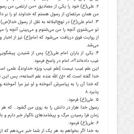
۲. علی(ع) خود را یکی از مصادیق «من ارتضی من رسول» در آیه فوق‌الذکر درباره علم غیب می‌داند و می‌گوید:
من همان مرتضای از رسول هستم که خداوند او را بر د
۳. امام علی(ع) در نهج‌البلاغه به نقل از رسول خدا(ص) درباره خود می‌گوید:
تو می‌شنوی آنچه را من می‌شنوم و می‌بینی آنچه را من م
از روایت فوق دریافت می‌شود که امام(ع) نیز از اخبار و
می‌شد.
۴. یکی از یاران امام علی(ع) پس از شنیدن پیشگویی
غیب داده‌اند؟»، امام در پاسخ فرمود:
این علم غیب نیست [علم غیب ویژه خداوند]، علمی است 
خدا گفته است که «إنّ الله عنده علم الساعه»، پس این
که خدا آن را به پیامبرش آموخته و او نیز مرا آموخته و
پذیرد.۸
۵. علی(ع) فرمود:
رسول خدا هزار در دانش را به روی من گشود… که هر در
زمان فرا رسیدن مرگ و پیشامدهای ناگوار خبر دارم و با
۶. علی(ع) فرمود:
به خدا اگر بخواهم به هر یک از شما خبر می‌دهم که از