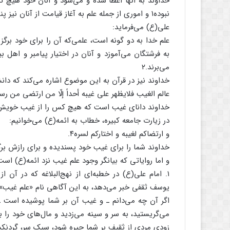
خداوند به آنها اعطا شده و می‌شود و آنان خود هیچ گ
نبوده۱ و اموری از جمله علم به آغاز قیامت از آنان نیز پنهان است و جز خداوند نمی‌داند.
علی(ع) می‌فرماید:
علم خدا به دو گونه است، علمی‌که آن را برای خود برگزید
به فرشتگان می‌آموزد و آنان در اختیار پیامبر و اهل 
می‌برند.۲
خداوند نیز در قرآن به این موضوع اشاره می‌کند که دا
عالم الغیب فلایظهر علی غیبه أحداً إلّا من ارتضی من رسو
خداوند دانای غیب است که هیچ کس را از غیب خویش آگاه
در زیارت جامعه کبیره، خطاب به ائمه(ع) می‌خوانیم:
و ارتضاکم لغیبه و اختارکم لسره۴.
خداوند شما را برای غیب خود پسندیده و برای رازش بر
و اما روایاتی که بیانگر وجود علم غیب نزد ائمه(ع) است
۱. امام علی(ع) در خطبه‌ای از نهج‌البلاغه که در آن
یوسف ثقفی خبر می‌دهد، به این آگاهی نام «علم غیب» م
اگر آن چه می‌دانم ـ و غیب آن بر شما پوشیده است ـ 
می‌گریستید، به سر و سینه می‌زدید و مال‌های خود را ب
زودی مردی از ثقیف بر شما چیره شود، سبک سر، گردنکش و