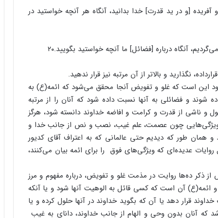
 و آفریده [و در ید قدرت] خدا بدانید، آنگاه هر آنچه خواستید در
ی‌گردیم، آنگاه درباره [فضائل] ما آنچه خواستید بگویید.۲۰
رارداده، نگذارید و بالاتر از آن مرتبه نیز قرار ندهید.
شود این است که غلو و تفویض آنجا محقق می‌شود که ائمه(ع) به
ه شوند و فضائلی به آنها نسبت داده شود که آنان را از مرتبه
طول و ناشی از قدرت و کرامت و افاضه خداوند دانسته شود، هرگز
 ویژگی‌هایی چون عصمت، علم غیب، نصب و نص از جانب خدا و
و همان طور که دیدیم حتی عالمانی که به اعتراف آقای کدیور
ایات عدیده‌ای که ویژگی‌های فوق را برای ائمه بیان می‌کنند،
ز ذکر ده‌ها روایت در مذمت غلو و تفویض، درباره مفهوم و مرز
بر و ائمه(ع) آن است که کسی قائل به الوهیت آنها شود و یا آنکه
داوند قرار دهد یا آن که بگوید خداوند در آنها حلول کرده و یا
اشد که آنان بدون وحی و الهام از جانب خداوند، دانای به غیب