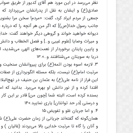
نظر می‌رسد در این مورد هم آقای کدیور از طریق صواب 
صادق(ع) و ایشان به نقل از پدرانشان می‌پردازد ک
جمعی از مردم ایراد کرد، گفت: «مردم! سخن مرا بشنوید
جانب رسول خدا(ص)] که اگر من هر آنچه را که درباره ف
دیوانه خواهید خواند و گروهی دیگر خواهند گفت: خدایا ق
و میراث وصایا [علوم غیبی و…] و فصل الخطاب و دانش ن
و پایین پایتان برخوردار از نعمت‌های الهی می‌شدید، 
دریا به سویتان می‌شتافتند و…».13
۳. لازمه اسوه بودن ائمه(ع) برای پیروانشان سنخیت
مرتبت امام(ع) نیست، بلکه مسئله الگوبرداری از صفات
این فراز از نامه علی(ع) به عثمان بن حنیف در نهج‌البل
اقتدا کرده و از نور دانش او بهره می‌برد. بدانید که
بسنده کرده است، البته شما [چون من] قادر بر این کار 
و درستی [در حد توانتان] یاری نمایید.»14
۴. و اما جریان غلو و تفویض:۱۵
همان‌گونه که گفته‌اند جریانی از زمان حضرت علی(ع) 
و آنان را گاه تا مرتبت خدایی بالا می‌بردند (غالیان ) و