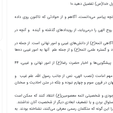
سول خدا(ص) تفضیل دهید.۱۰
ه پیامبر می‌دانست، آگاهم و از حوادثی که تاکنون روی داده
ح الهی را درمی‌یابد، از رویدادهای گذشته و آینده و آنچه در
 آگاهی ائمه(ع) از دانش‌های غیبی و امور نهانی است. از جمله در
ابتدا تا صفحه ۲۲۶ در موضوع ابعاد و گستره علمی ائمه(ع) و از جمله علم آنها به امور غیبی ده‌ها
۱۰. شیخ صدوق در کتاب عیون اخبار الرضا(ع) در باب پیشگویی‌ها و اخبار حضرت رضا(ع) از امور نهانی و غیبی، ۴۴
 مهم امامت (نصب الهی، نص از جانب رسول الله، علم غیب و
ان در قرون سوم و چهارم نبوده و بلکه در متن احادیث و سخنان
د وجودی و شخصیتی ائمه معصومین(ع) انتقاد کنند که ممکن است
سئوال بردن و یا تضعیف ابعادی دیگر از شخصیت آنان نداشتند.
 را این گونه که متکلمان رسمی معرفی می‌کنند، نشناخته بودند. به