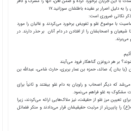
وضه )۱۶ و ائمه(ع) نیز به شدت با این جریان برخورد کرده و ضمن لعن، آنها را مشرک و کافر
 به دلیل اصرار بر عقیده باطلشان سوزانید.۱۷
 ذکر نکاتی ضروری است:
اسیت با موضوع غلو و تفویض برخورد می‌کردند و غالیان را مورد
 تا شیعیان و اصحابشان را از افتادن در دام آنان بر حذر دارند. در
می‌برند.
ثیم.
ند؟ بر هر دروغزن گناهکار فرود می‌آیند
 (یا بنان )، صائد، حمزه بن عمار بربری، حارث شامی، عبدالله بن
ی‌شد که دیگر اصحاب و راویان به دام غلو بیفتند و ثانیاً برای
ت مشکوک به غلو فراهم می‌نمود.
برای تعیین مرز غلو از حقیقت، نیز ملاک‌هایی ارائه می‌کردند، زیرا
ع) را پایین‌تر از مرتبت حقیقیشان قرار می‌دادند و منکر فضائل