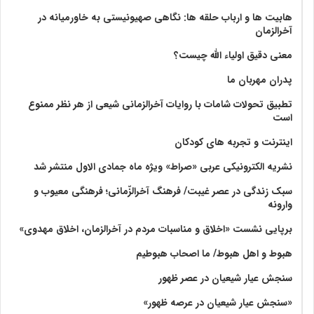
هابیت ها و ارباب حلقه ها: نگاهی صهیونیستی به خاورمیانه در
آخرالزمان
معنی دقیق اولیاء الله چیست؟
پدران مهربان ما
تطبیق تحولات شامات با روایات آخرالزمانی شیعی از هر نظر ممنوع
است
اینترنت و تجربه های کودکان
نشریه الکترونیکی عربی «صراط» ویژه ماه جمادی الاول منتشر شد
سبک زندگی در عصر غیبت/ فرهنگ آخرالزّمانی؛ فرهنگی معیوب و
وارونه
برپایی نشست «اخلاق و مناسبات مردم در آخرالزمان، اخلاق مهدوی»
هبوط و اهل هبوط/ ما اصحاب هبوطیم
سنجش عیار شیعیان در عصر ظهور
«سنجش عیار شیعیان در عرصه ظهور»