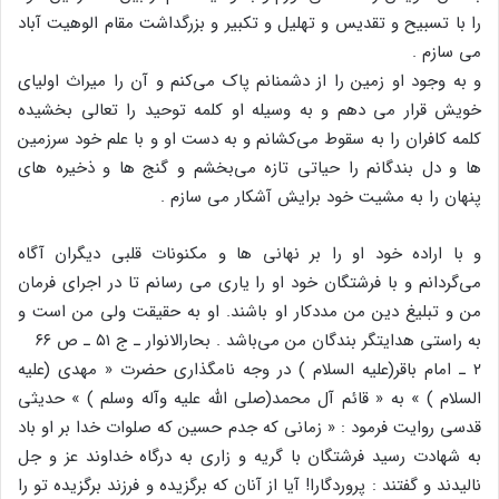
را با تسبیح و تقدیس و تهلیل و تکبیر و بزرگداشت مقام الوهیت آباد
می سازم .
و به وجود او زمین را از دشمنانم پاک می‌کنم و آن را میراث اولیای
خویش قرار می دهم و به وسیله او کلمه توحید را تعالی بخشیده
کلمه کافران را به سقوط می‌کشانم و به دست او و با علم خود سرزمین
ها و دل بندگانم را حیاتی تازه می‌بخشم و گنج ها و ذخیره های
پنهان را به مشیت خود برایش آشکار می سازم .
و با اراده خود او را بر نهانی ها و مکنونات قلبی دیگران آگاه
می‌گردانم و با فرشتگان خود او را یاری می رسانم تا در اجرای فرمان
من و تبلیغ دین من مددکار او باشند. او به حقیقت ولی من است و
به راستی هدایتگر بندگان من می‌باشد . بحارالانوار ـ ج ۵۱ ـ ص ۶۶
۲ ـ امام باقر(علیه السلام ) در وجه نامگذاری حضرت « مهدی (علیه
السلام ) » به « قائم آل محمد(صلی الله علیه وآله وسلم ) » حدیثی
قدسی روایت فرمود : « زمانی که جدم حسین که صلوات خدا بر او باد
به شهادت رسید فرشتگان با گریه و زاری به درگاه خداوند عز و جل
نالیدند و گفتند : پروردگارا! آیا از آنان که برگزیده و فرزند برگزیده تو را