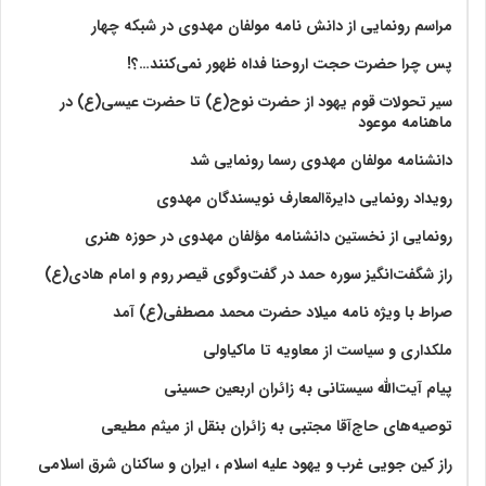
مراسم رونمایی از دانش نامه مولفان مهدوی در شبکه چهار
پس چرا حضرت حجت اروحنا فداه ظهور نمی‌کنند…؟!
سیر تحولات قوم یهود از حضرت نوح(ع) تا حضرت عیسی(ع) در
ماهنامه موعود
دانشنامه مولفان مهدوی رسما رونمایی شد
رویداد رونمایی دایرةالمعارف نویسندگان مهدوی
رونمایی از نخستین دانشنامه مؤلفان مهدوی در حوزه هنری
راز شگفت‌انگیز سوره حمد در گفت‌وگوی قیصر روم و امام هادی(ع)
صراط با ویژه نامه میلاد حضرت محمد مصطفی(ع) آمد
ملکداری و سیاست از معاویه تا ماکیاولی
پیام آیت‌الله سیستانی به زائران اربعین حسینی
توصیه‌های حاج‌آقا مجتبی به زائران بنقل از میثم مطیعی
راز کین جویی غرب و یهود علیه اسلام ، ایران و ساکنان شرق اسلامی