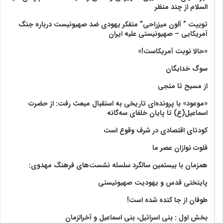
السلام از چند منظر
توییت ” آلون میزراحی” متفکر یهودی ضد صهیونیست درباره جنگ
آمریکایی – صهیونیستی علیه ایران
«حالا نوبت آمریکاست!»
سوگ خدایگان
از مسیح تا منجی
«موعود» با پرونده‌ای تاریخی به استقبال مبعث رفت: از حضرت
اسماعیل(ع) تا پایان خلفای سه‌گانه
کودتای اقتصادی در شرف وقوع است
فلوت نوازان عصر ما
همزمان با بیستمین سالگرد سلسله نشست‌های فرهنگ مهدوی:‌
پایتختی قدس و یهودیت صهیونیستی
طوفان از جا کنده شده است!
بخش اول : بنی اسرائیل، بنی اسماعیل و آخرالزمان