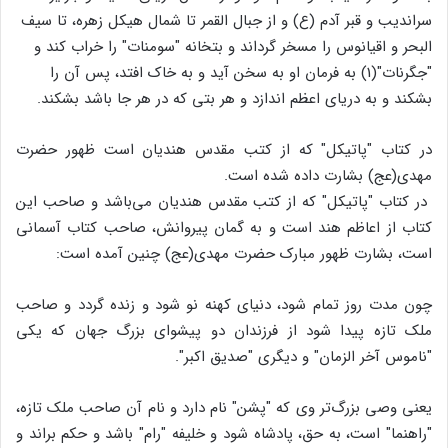
سراندیب و قبر آدم (ع) و از جبال القمر تا شمال هیکل زهره، تا سیف
البحر و اقیانوس را مسخر گرداند و بتخانه‌ "سومنات" را خراب کند و
"جگرنات"(1) به فرمان او به سخن آید و به خاک افتد، پس آن را
بشکند و به دریای اعظم اندازد و هر بتی که در هر جا باشد بشکند.
در کتاب "پاتیکل" که از کتب مقدس هندیان است ظهور حضرت
مهدی(عج) بشارت داده شده است.
در کتاب "پاتیکل" که از کتب مقدس هندیان می‌باشد و صاحب این
کتاب از اعاظم هند است و به گمان پیروانش، صاحب کتاب آسمانی
است، بشارت ظهور مبارک حضرت مهدی(عج) چنین آمده است:
چون مدت روز تمام شود، دنیای کهنه نو شود و زنده گردد ‌و صاحب
ملک تازه پیدا شود از فرزندان دو پیشوای بزرگ جهان که یکی
"ناموس آخر الزمان" و دیگری "صدیق اکبر".
یعنی وصی بزرگ‌تر وی که "پشن" نام دارد و نام آن صاحب ملک تازه،
"راهنما" است، به حق، پادشاه شود و خلیفه‌ "رام" باشد و حکم براند و