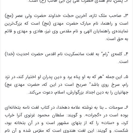
۲ـ پشن، نام هندی حضرت علی بن ابی طالب (ع) است.
۳ـ صاحب ملک تازه، آخرین حجّت خداوند حضرت ولی عصر (عج)
است و راهنما، نام مبارک حضرت مهدی (عج) است که بزرگ‌ترین
نماینده‌ی راهنمایان الهی و نام مقدس وی نیز، هادی و مهدی و قائم
به حق است.
۴ـ کلمه‌ی "رام" به لغت سانسکریت نام اقدس حضرت احدیت (خدا)
است.
۵ـ این جمله "هر که به او پناه برد و دین پدران او اختیار کند، در نزد
رام، سرخ روی باشد" صریح است در این که، حضرت مهدی عج)
جهانیان را به دین اجداد بزرگوارش، اسلام، دعوت می‌کند.
۶ـ سومنات ـ بنا به نوشته‌ علامه دهخدا، در کتاب لغت نامه بتخانه‌ای
بوده است در «گجرات». و گویند: سلطان محمود غزنوی آنرا خراب
کرد، و «منات» را که از بتهای مشهور است و در آن بتخانه بود،
شکست. و گویند: این لغت هندوی است که مفرّس شده و آن نام