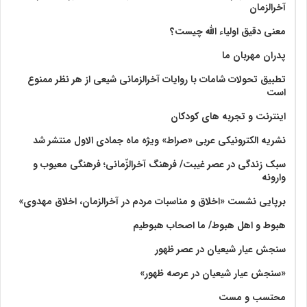
آخرالزمان
معنی دقیق اولیاء الله چیست؟
پدران مهربان ما
تطبیق تحولات شامات با روایات آخرالزمانی شیعی از هر نظر ممنوع
است
اینترنت و تجربه های کودکان
نشریه الکترونیکی عربی «صراط» ویژه ماه جمادی الاول منتشر شد
سبک زندگی در عصر غیبت/ فرهنگ آخرالزّمانی؛ فرهنگی معیوب و
وارونه
برپایی نشست «اخلاق و مناسبات مردم در آخرالزمان، اخلاق مهدوی»
هبوط و اهل هبوط/ ما اصحاب هبوطیم
سنجش عیار شیعیان در عصر ظهور
«سنجش عیار شیعیان در عرصه ظهور»
محتسب و مست