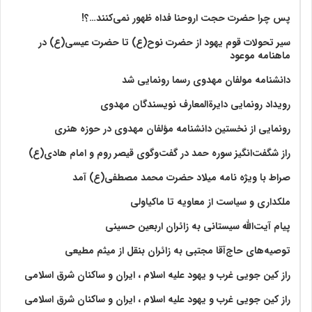
پس چرا حضرت حجت اروحنا فداه ظهور نمی‌کنند…؟!
سیر تحولات قوم یهود از حضرت نوح(ع) تا حضرت عیسی(ع) در
ماهنامه موعود
دانشنامه مولفان مهدوی رسما رونمایی شد
رویداد رونمایی دایرةالمعارف نویسندگان مهدوی
رونمایی از نخستین دانشنامه مؤلفان مهدوی در حوزه هنری
راز شگفت‌انگیز سوره حمد در گفت‌وگوی قیصر روم و امام هادی(ع)
صراط با ویژه نامه میلاد حضرت محمد مصطفی(ع) آمد
ملکداری و سیاست از معاویه تا ماکیاولی
پیام آیت‌الله سیستانی به زائران اربعین حسینی
توصیه‌های حاج‌آقا مجتبی به زائران بنقل از میثم مطیعی
راز کین جویی غرب و یهود علیه اسلام ، ایران و ساکنان شرق اسلامی
راز کین جویی غرب و یهود علیه اسلام ، ایران و ساکنان شرق اسلامی