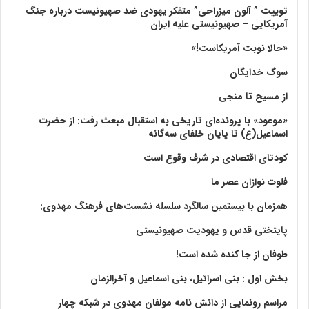
توییت ” آلون میزراحی” متفکر یهودی ضد صهیونیست درباره جنگ
آمریکایی – صهیونیستی علیه ایران
«حالا نوبت آمریکاست!»
سوگ خدایگان
از مسیح تا منجی
«موعود» با پرونده‌ای تاریخی به استقبال مبعث رفت: از حضرت
اسماعیل(ع) تا پایان خلفای سه‌گانه
کودتای اقتصادی در شرف وقوع است
فلوت نوازان عصر ما
همزمان با بیستمین سالگرد سلسله نشست‌های فرهنگ مهدوی:‌
پایتختی قدس و یهودیت صهیونیستی
طوفان از جا کنده شده است!
بخش اول : بنی اسرائیل، بنی اسماعیل و آخرالزمان
مراسم رونمایی از دانش نامه مولفان مهدوی در شبکه چهار