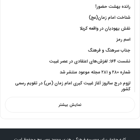
رانده بهشت‌ حضور!
شناخت امام زمان(عج)
نقش یهودیان در واقعه کربلا
اسم رمز
جناب سرهنگ و فرهنگ
نشست ۱۶۴: لغزش‌های اعتقادی در عصر غیبت
شماره ۲۸۰ و ۲۸۱ مجله موعود منتشر شد
لزوم درج سالروز آغاز غیبت کبری امام زمان (س) در تقویم رسمی
کشور
نمایش بیشتر
کلیه حقوق برای موسسه فرهنگی هنری موعود عصر عج محفوظ است