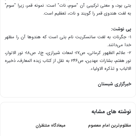
بتی بود، و معنی ترکیبی آن "سوم، نات" است: نمونه‌ قمر، زیرا "سوم"
به لغت هندوی قمر را گویند و نات، تعظیم است.
پی نوشت:
۱- جگرنات به لغت سانسکریت نام بتی است که هندوها آن را مظهر
خدا می‌دانند.
۲- علائم الظهور کرمانی، ص۱۷؛ لمعات شیرازی، ج۱، ص۱۸؛ نور الانوار،
‌نور هفتم، بشارات عهدین، ص۲۴۶ به نقل از کتاب زبده المعارف، ذخیره
الالباب و تذکره الاولیاء.
خبرگزاری شبستان
نوشته های مشابه
مظلوم‌ترین‌ امام‌ معصوم‌
میعادگاه منتظران