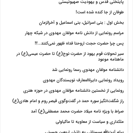
پایتختی قدس و یهودیت صهیونیستی
طوفان از جا کنده شده است!
بخش اول : بنی اسرائیل، بنی اسماعیل و آخرالزمان
مراسم رونمایی از دانش نامه مولفان مهدوی در شبکه چهار
پس چرا حضرت حجت اروحنا فداه ظهور نمی‌کنند…؟!
سیر تحولات قوم یهود از حضرت نوح(ع) تا حضرت عیسی(ع) در
ماهنامه موعود
دانشنامه مولفان مهدوی رسما رونمایی شد
رویداد رونمایی دایرةالمعارف نویسندگان مهدوی
رونمایی از نخستین دانشنامه مؤلفان مهدوی در حوزه هنری
راز شگفت‌انگیز سوره حمد در گفت‌وگوی قیصر روم و امام هادی(ع)
صراط با ویژه نامه میلاد حضرت محمد مصطفی(ع) آمد
ملکداری و سیاست از معاویه تا ماکیاولی
پیام آیت‌الله سیستانی به زائران اربعین حسینی