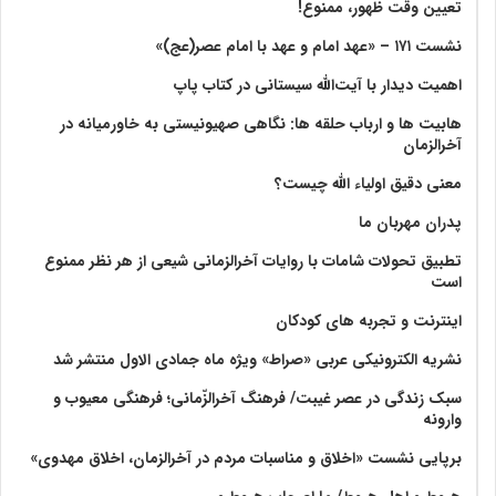
تعیین وقت ظهور، ممنوع!
نشست ۱۷۱ – «عهد امام و عهد با امام عصر(عج)»
اهمیت دیدار با آیت‌الله سیستانی در کتاب پاپ
هابیت ها و ارباب حلقه ها: نگاهی صهیونیستی به خاورمیانه در
آخرالزمان
معنی دقیق اولیاء الله چیست؟
پدران مهربان ما
تطبیق تحولات شامات با روایات آخرالزمانی شیعی از هر نظر ممنوع
است
اینترنت و تجربه های کودکان
نشریه الکترونیکی عربی «صراط» ویژه ماه جمادی الاول منتشر شد
سبک زندگی در عصر غیبت/ فرهنگ آخرالزّمانی؛ فرهنگی معیوب و
وارونه
برپایی نشست «اخلاق و مناسبات مردم در آخرالزمان، اخلاق مهدوی»