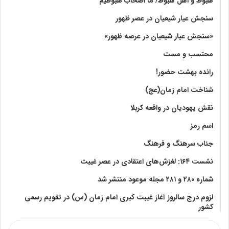
هبوط و اهل هبوط/ ما اصحاب هبوطیم
سنجش عیار شیعیان در عصر ظهور
«سنجش عیار شیعیان در عرصه ظهور»
محتسب و مست
رانده بهشت‌ حضور!
شناخت امام زمان(عج)
نقش یهودیان در واقعه کربلا
اسم رمز
جناب سرهنگ و فرهنگ
نشست ۱۶۴: لغزش‌های اعتقادی در عصر غیبت
شماره ۲۸۰ و ۲۸۱ مجله موعود منتشر شد
لزوم درج سالروز آغاز غیبت کبری امام زمان (س) در تقویم رسمی
کشور