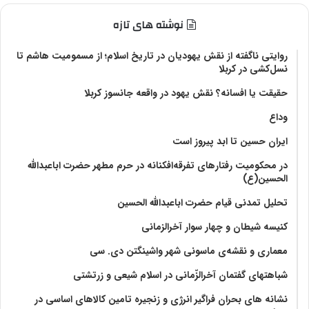
نوشته های تازه
روایتی ناگفته از نقش یهودیان در تاریخ اسلام؛ از مسمومیت هاشم تا
نسل‌کشی در کربلا
حقیقت یا افسانه؟‌ نقش یهود در واقعه جانسوز کربلا
وداع
ایران حسین تا ابد پیروز است
در محکومیت رفتارهای تفرقه‌افکنانه در حرم مطهر حضرت اباعبدالله
الحسین(ع)
تحلیل تمدنی قیام حضرت اباعبدالله الحسین
کنیسه شیطان و چهار سوار آخرالزمانی
معماری و نقشه‌ی ماسونی شهر واشينگتن دی. سی
شباهتهای گفتمان آخر‌الزّمانی در اسلام شیعی و زرتشتی
نشانه های بحران فراگیر انرژی و زنجیره تامین کالاهای اساسی در