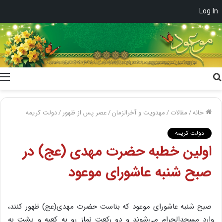
Log In
جستجو
برای
خانه
/
مقالات
/
مهدویت و آخرالزمان
/
عصر پس از ظهور
/
دولت کریمه
دولت کریمه
اولین خطبه حضرت مهدی (عج) در
صبح شنبه عاشورای موعود
صبح شنبه عاشورای موعود که بناست حضرت مهدی(عج) ظهور کنند،
وارد مسجدالحرام می‌شوند و دو رکعت نماز رو به کعبه و پشت به