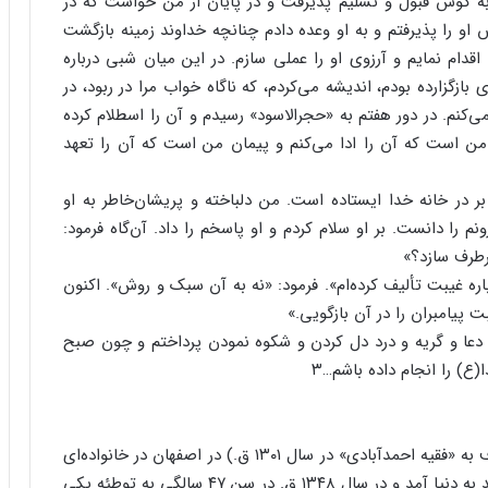
 گوش قبول و تسلیم پذیرفت و در پایان از من خواست که در
 را پذیرفتم و به او وعده دادم چنانچه خداوند زمینه بازگشت
قدام نمایم و آرزوی او را عملی سازم. در این میان شبی درباره
بازگزارده بودم، اندیشه می‌کردم، که ناگاه خواب مرا در ربود، در
کنم. در دور هفتم به «حجرالاسود» رسیدم و آن را اسطلام کرده
 من است که آن را ادا می‌کنم و پیمان من است که آن را تعهد
 در خانه خدا ایستاده است. من دلباخته و پریشان‌خاطر به او
ا دانست. بر او سلام کردم و او پاسخم را داد. آن‌گاه فرمود:
رطرف سازد؟»
ره غیبت تألیف کرده‌ام». فرمود: «نه به آن سبک و روش». اکنون
ت پیامبران را در آن بازگویی.»
عا و گریه و درد دل کردن و شکوه نمودن پرداختم و چون صبح
ع) را انجام داده باشم…۳
مرحوم آیت‌الله سید محمد تقی موسوی اصفهانی معروف به «فقیه احمدآبادی» در سال ۱۳۰۱ ق.) در اصفهان در خانواده‌ای
اهل علم و فضیلت که نسل‌اندرنسل از عالمان دین بودند به دنیا آمد و در سال ۱۳۴۸ ق. در سن ۴۷ سالگی به توطئه یکی