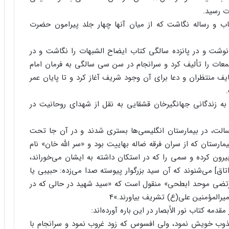
ت رسید.
اب و رساله نگاشت که از میان آنها چهار جلد پیرامون حضرت
نوشت و در پانزده سالگی کتاب ایضاح الشبهات را نگاشت و در
عات را تألیف کرد و سرانجام در سن سی سالگی به فرمان امام
ف منتظران و دعا برای آن وجود شریف آغاز کرد و تا پایان عمر
به زندگانی جهانگیرخان قشقایی به نقل از شهدای روحانیت در
ان المبارک ۱۳۴۸ ق. به علت کسالت، در بیمارستان انگلیسی‌ها بستری شدند و در آن جا تحت
ماه مبارک، متصدی بیمارستان که از سران فرقه ضاله بهاییت بود و «سر الله خان» نام
یرون کرده و سمی را که در استکان داشته به ایشان می‌خوراند،
تاق] می‌شنوند که آن سید بزرگوار پیوسته صدا می‌زده: حبیبی یا
مرتضی موحد ابطحی» منقول است که «سید شهید در حالی که در
رالمؤمنین علی(ع) تشریف بیاورند.»4
ه کتاب نور الأبصار در این باره آورده‌اند:
مجذوب خویش نمود، ولی افسوس که زود غروب نمود و سرانجام با