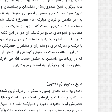
کتاب بیش از سایر آثار مورد اعتنا بوده و به عبارتی 
عالِم بزرگوار، شیخ صدوق(ره) از متقدمان و پیشینیان و دی
شهید سید محمد تقی موسوی اصفهانی معروف به «فقیه 
به امر مقدس و فرمان مبارک امام عصر(ع) تألیف شده
جستجو کرد. تردیدی نیست که رمز و راز عنایت به این
مطالب و شیوه‌های بدیع در تألیف آن دو، در این نکته
در پی فرمان امام خود به پا خاسته‌اند و در پی جلب ر
با برکت و مبارک برای دوستداران و منتظران حضرتش به 
ما در این مقاله نخست به معرفی کوتاهی از مؤلفان این دو
که در رؤیاهایی راستین به حضور حجت الله فی الأرضین
ایشان نه از زبان دیگران به استماع می‌نشینیم.
شیخ صدوق (م ۳۸۱ق.)
«صدوق» ـ به معنای بسیار راستگو ـ از بزرگ‌ترین شخ
و دانایی و فضیلت و پارسایی است. در عظمت و جلالت 
حضرتش او را «فقیه»، «خیر» و «مبارک» لقب داد. شیخ بز
و می‌فرمود: «یعنی من به دعای حضرت صاحب الامر(ع) ب