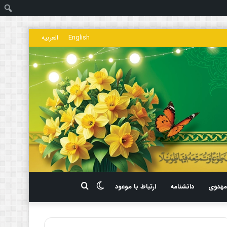
ج
English
العربیه
تغییر
جستجو
هدوی
دانشنامه
ارتباط با موعود
پوسته
برای