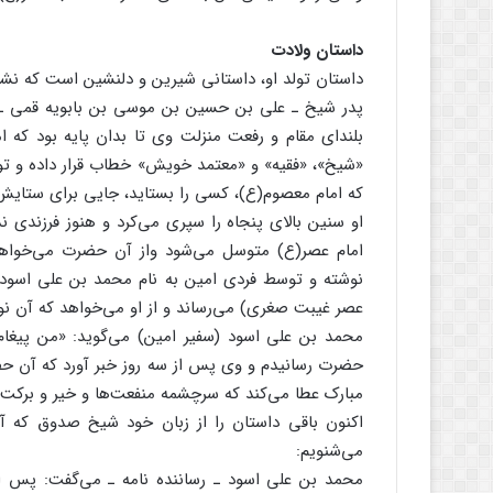
داستان ولادت
داستان تولد او، داستانی شیرین و دلنشین است که نشان
پدر شیخ ـ علی بن حسین بن موسی بن بابویه قمی ـ از
بلندای مقام و رفعت منزلت وی تا بدان پایه بود که 
«شیخ»، «فقیه» و «معتمد خویش» خطاب قرار داده و توف
که امام معصوم(ع)، کسی را بستاید، جایی برای ستایش و
او سنین بالای پنجاه را سپری می‌کرد و هنوز فرزند
امام عصر(ع) متوسل می‌شود واز آن حضرت می‌خواهد ک
نوشته و توسط فردی امین به نام محمد بن علی اس
عصر غیبت صغری) می‌رساند و از او می‌خواهد که آن ن
محمد بن علی اسود (سفیر امین) می‌گوید: «من پیغام
حضرت رسانیدم و وی پس از سه روز خبر آورد که آن حضرت
مبارک عطا می‌کند که سرچشمه منفعت‌ها و خیر و برکت
اکنون باقی داستان را از زبان خود شیخ صدوق که آن ر
می‌شنویم:
محمد بن علی اسود ـ رساننده نامه ـ می‌گفت: پس 