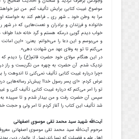
وجودش برطرف گردید و سخنان و احادیث صحیح را به
موضوع غیبت کتابی برایش تألیف کنم. من نیز خواهش او
مرا به وطن خود ـ شهر ری ـ فراهم کند به خواسته او ا
خانواده و فرزندان و برادران و نعمت‌هایی که در شهر ری 
خواب دیدم گویی درمکه هستم و گرد خانه خدا طواف می‌
و می‌بوسم و این دعا را می‌خوانم: یعنی: «این امانت
می‌کنم تا تو به وفای عهد من شهادت دهی».
در این هنگام مولای خود حضرت قائم(ع) را دیدم که بر
نزدیک شدم. آن حضرت به چهره من نگریست و راز درونم ر
«چرا درباره غیبت کتابی تألیف نمی‌کنی تا اندوهت را ب
عرض کردم: «ای پسر رسول خدا! پیش‌تر رساله‌هایی دربا
تو را امر می‌کنم که درباره غیبت کتابی تألیف کنی و غیب
سپس آن حضرت رفت و من بیدار شدم و تا سپیده به د
شد تألیف این کتاب را آغاز کردم تا امر ولی و حجت خدا(
آیت‌الله شهید سید محمد تقی موسوی اصفهانی