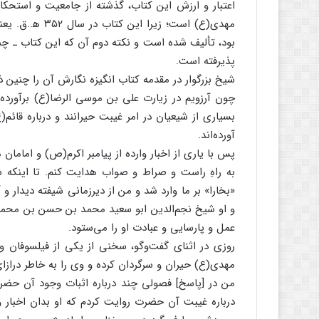
اعتبار و ارزش این کتاب، گذشته از جامعیت و استحکا
مهدی(ع) است؛ ز
بود، تألیف شده است و نکته دوم آن که این کتاب ـ چنا
پذیرفته است.
شیخ بزرگوار در مقدمه کتاب انگیزه نگارش آن را چنین ذک
چون آرزویم در زیارت علی بن موسی الرضا(ع) برآورده
بسیاری از شیعیان در امر غیبت حیرانند و درباره قائم(
آورده‌اند.
پس با یاری از اخبار وارده از پیامبر اکرم(ص) و امامان 
به راهِ راست و صراط و صواب هدایت کنم. تا اینکه ش
«بخارا» بر ما وارد شد و من از دیرزمانی شیفته دیدار و آ
و او شیخ نجم‌الدین ابو سعید محمد بن حسن بن محمد ب
عمل و پارسایی و عبادت او را می‌ستود.
روزی در اثنای گفت‌وگو، سخنی از یکی از فیلسوفان و
مهدی(ع) حیران و سرگردان کرده و وی را به خاطر درازا
من در [پاسخ] فصولی چند درباره اثبات وجود آن حضرت
درباره غیبت آن حضرت روایت کردم که او بدان اخبار 