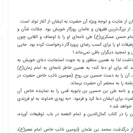
 از عنایت و توجه ویژه آن حضرت به ایشان از آغاز تولد است.
 بزرگ‌ترین فقیهان و عالمان روزگار خویش بود. جلالت شأن و
امام حسن عسکری(ع) طی نامه‌ای او را با اوصاف و القابی چون
یقات او را برای کسب رضای پروردگار درخواست کرده بود. جایی
 تمجید دیگران باقی نمی‌ماند.۱
ی نداشت لذا به همین منظور و به جهت استجابت دعای خویش به
ه برای او دعا کند؛ به همین خاطر نامه‌ای به امام زمان(ع)
ود، آن را به دست حسین بن روح (سومین نائب خاص حضرت در
وشته را به محضر آن حضرت برساند.
 و نامه علی بن حسین بن بابویه قمی را به نماینده خاص آن
 برای ایشان دعا کرد و فرمود: «به زودی خداوند به او فرزندی
 خواهد شد.»
ا در کتاب کمال‌الدین و تمام النعمه در باب توقیعات آورده،
از درگذشت محمد بن عثمان (دومین نائب خاص امام عصر(ع)،