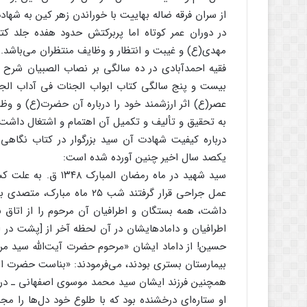
از سران فرقه ضاله بهاییت با خوراندن زهر کین به شهاد
در دوران عمر کوتاه اما پربرکتش حدود هفده جلد کت
مهدی(ع) و غیبت و انتظار و وظایف منتظران می‌باشد.
فقیه احمدآبادی در ده سالگی بر نصاب الصبیان شرح 
بیست و پنج سالگی کتاب ابواب الجنات فی آداب الجم
عصر(ع) اثر ارزشمند خود را درباره آن حضرت(ع) و وظای
به تحقیق و تألیف و تکمیل آن اهتمام و اشتغال داشت.
درباره کیفیت شهادت آن سید بزرگوار در کتاب نگاهی 
یکصد سال اخیر چنین آورده شده است:
سید شهید در ماه رمض
عمل جراحی قرار گرفتند شب ۲۵ 
داشت، همه بستگان و اطرافیان آن مرحوم را از اتاق ب
اطرافیان و دامادهایشان در آن لحظه آخر از [پشت در ا
حسین! از داماد ایشان «مرحوم حضرت آیت‌الله سید 
بیمارستان بستری بودند، می‌فرمودند: «بناست حضرت امی
همچنین فرزند ایشان سید محمد موسوی اصفهانی ـ در مقدم
او ستاره‌ای درخشنده بود که با طلوع خود دل‌ها را 