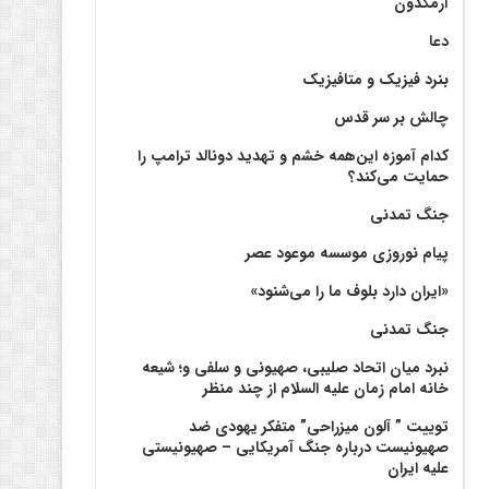
آرمگدون
دعا
بنرد فیزیک و متافیزیک
چالش بر سر قدس
کدام آموزه این‌همه خشم و تهدید دونالد ترامپ را
حمایت می‌کند؟
جنگ تمدنی
پیام نوروزی موسسه موعود عصر
«ایران دارد بلوف ما را می‌شنود»
جنگ تمدنی
نبرد میان اتحاد صلیبی، صهیونی و سلفی و؛ شیعه
خانه امام زمان علیه السلام از چند منظر
توییت ” آلون میزراحی” متفکر یهودی ضد
صهیونیست درباره جنگ آمریکایی – صهیونیستی
علیه ایران