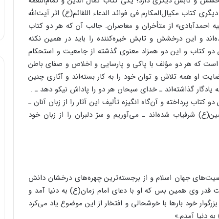
درخشش و تابش دیگری دارد؛ یکی کتاب کمال الدین و تمام‌النعمه
گری کتاب مکیال‌المکارم فی فوائد الدعاء اللقائم(ع) اثر آیت‌الله
احمدآبادی» از متأخران و معاصران. جالب آن که هر دو کتاب
‌اند و این درخشش و تابش خیره‌کننده را باید در همین نکته
 دو کتاب و این دو همزاد معنوی گذشته از جامعیت و استحکام
 است که هر دو مؤلف با پاکی و پارسایی و اخلاص و صفای باطن
ضایت او همه تلاش و توان خود را به کار بسته‌اند و آثاری چنین
یادگار گذاشته‌اند ـ خدای سبحان هر دو را پاداش نیکو دهد ـ .
 کتاب پرداخته و آن‌گاه انگیزه تألیف این آثار را از زبان آنان ـ
(ع) شرفیاب شده‌اند ـ می‌آوریم و سرّ دلبران را از زبان خود
صیت‌های جهان اسلام و از برجسته‌ترین چهره‌های درخشان دانش
قدر وی همین بس که او با دعای امام زمان(ع) به دنیا آمد و
رگوار خود بارها با خوشحالی و افتخار از این موضوع یاد می‌کرد
ه دنیا آمدم.»