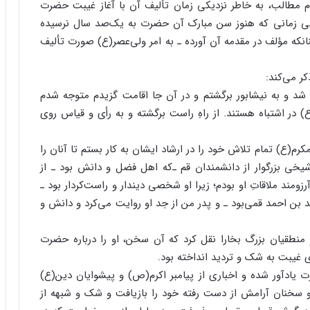
م مطالب، به خاطر نزدیکی زمان تألیف آن با آغاز غیبت حضرت
یرا این کتاب در سال ۳۵۲ ه‍..ق. یعنی زمانی که هنوز سن مبارک آن حضرت به یک‌صد سال نرسیده
نکه مؤلف در مقدمه آن آورده ـ به امر ولی‌عصر(ع) صورت تألیف
ر می‌کند:
 شد و به نیشابور برگشتم و در آن جا اقامت گزیدم متوجه شدم
ع) در اشتباه هستند. از راهِ راست برگشته و به رأی و قیاس روی
مکرم(ع) تمام تلاش خود را در ارشاد ایشان به کار بستم تا آنان را
یخی بزرگوار از دانشمندان قم ـ‌که اهل فضل و دانش بود ـ از
رزومند ملاقاتِ او بودم؛ زیرا او شخصی دیندار و راست‌کردار بود ـ
ن احمد قمی‌بود ـ و پدر من از جد او روایت می‌کرد و دانش و
 منطقیان بزرگ بخارا نقل کرد که آن سخن، او را درباره حضرت
ی غیبت به شک و تردید انداخته بود.
 یادآور شده و اخباری از پیامبر اکرم(ص) و پیشوایان دین(ع)
و سخنان آرامش از دست رفته خود را بازیافت و شک و شبهه از