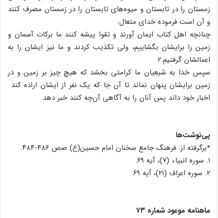
زمستان را در تابستان و میوه‌های تابستان را در زمستان مصرف کنند
و آن است فرموده خدای متعال:
چنانچه اهل کتاب ایمان آورند و تقوا پیشه کنند ما برکات آسمان و
زمین را برایشان بگشاییم، ولی تکذیب کردند و ما نیز ایشان را به
اعمالشان گرفتیم.۲
سپس خدا به شیعیان ما کرامتی بخشد که هیچ چیز بر زمین و در
زمین برایشان پنهان نماند تا آن جا که یک نفر از ایشان اراده کند
اخبار خود داند پس آنان را به آگاهی آن‌چه کنند خبر دهد.
پی‌نوشت‌ها
٭برگرفته از: فرهنگ جامع سخنان امام حسین(ع) صص ۴۸۶-۴۸۴.
۱. سوره انبیاء (۷)، آیه ۶۹.
۲. سوره اعراف (۲۱)، آیه ۶۹.
⁬ماهنامه موعود شماره ۷۳