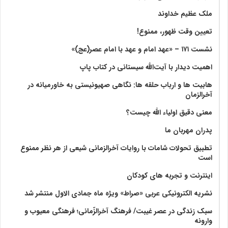
ملک عظیم خداوند
تعیین وقت ظهور، ممنوع!
نشست ۱۷۱ – «عهد امام و عهد با امام عصر(عج)»
اهمیت دیدار با آیت‌الله سیستانی در کتاب پاپ
هابیت ها و ارباب حلقه ها: نگاهی صهیونیستی به خاورمیانه در
آخرالزمان
معنی دقیق اولیاء الله چیست؟
پدران مهربان ما
تطبیق تحولات شامات با روایات آخرالزمانی شیعی از هر نظر ممنوع
است
اینترنت و تجربه های کودکان
نشریه الکترونیکی عربی «صراط» ویژه ماه جمادی الاول منتشر شد
سبک زندگی در عصر غیبت/ فرهنگ آخرالزّمانی؛ فرهنگی معیوب و
وارونه