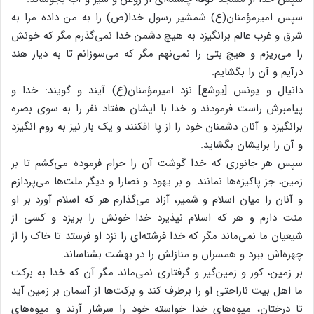
سپس امیرمؤمنان(ع) شمشیر رسول خدا(ص) را به من داده مرا به
شرق و غرب عالم برانگیزد به هیچ دشمن خدا نمی‌گذرم مگر که خونش
را می‌ریزم و هیچ بتی را نمی‌نهم مگر که می‌سوزانم تا به دیار هند
درآیم و آن را بگشایم.
دانیال و یونس [یوشع] نزد امیرمؤمنان(ع) آیند و گویند: خدا و
پیامبرش راست فرمودند و خدا با ایشان هفتاد نفر را به سوی بصره
برانگیزد و آنان دشمنان خود را از پا افکنند و یک بار نیز به روم انگیزد
و آن را برایشان بگشاید.
سپس هر جانوری که خدا گوشت آن را حرام فرموده می‌کشم تا بر
زمین، جز پاکیزه‌ها نمانند. و بر یهود و نصارا و دیگر ملت‌ها می‌پردازم
و آنان را میان اسلام و شمیر، آزاد می‌گذارم هر که اسلام آورد بر او
منت دارم و هر که اسلام نپذیرد خدا خونش را بریزد و کسی از
شیعیان ما نمی‌ماند مگر که خدا فرشته‌ای را نزد او فرستد تا خاک را از
چهره‌اش ببرد و همسران و منازلش را در بهشت بشناساند.
بر زمین، کور و زمین‌گیر و گرفتاری نمی‌ماند مگر آن که خدا به برکت
ما اهل بیت ناراحتی او را برطرف کند و برکت‌ها از آسمان بر زمین آید
تا درختان، میوه‌های خدا خواسته خود را سرشار آرند و میوه‌‌های