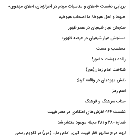
برپایی نشست «اخلاق و مناسبات مردم در آخرالزمان، اخلاق مهدوی»
هبوط و اهل هبوط/ ما اصحاب هبوطیم
سنجش عیار شیعیان در عصر ظهور
«سنجش عیار شیعیان در عرصه ظهور»
محتسب و مست
رانده بهشت‌ حضور!
شناخت امام زمان(عج)
نقش یهودیان در واقعه کربلا
اسم رمز
جناب سرهنگ و فرهنگ
نشست ۱۶۴: لغزش‌های اعتقادی در عصر غیبت
شماره ۲۸۰ و ۲۸۱ مجله موعود منتشر شد
لزوم درج سالروز آغاز غیبت کبری امام زمان (س) در تقویم رسمی