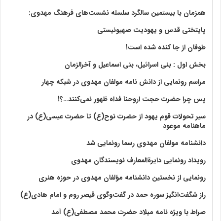
همزمان با بیستمین سالگرد سلسله نشست‌های فرهنگ مهدوی:‌
پایتختی قدس و یهودیت صهیونیستی
طوفان از جا کنده شده است!
بخش اول : بنی اسرائیل، بنی اسماعیل و آخرالزمان
مراسم رونمایی از دانش نامه مولفان مهدوی در شبکه چهار
پس چرا حضرت حجت اروحنا فداه ظهور نمی‌کنند…؟!
سیر تحولات قوم یهود از حضرت نوح(ع) تا حضرت عیسی(ع) در
ماهنامه موعود
دانشنامه مولفان مهدوی رسما رونمایی شد
رویداد رونمایی دایرةالمعارف نویسندگان مهدوی
رونمایی از نخستین دانشنامه مؤلفان مهدوی در حوزه هنری
راز شگفت‌انگیز سوره حمد در گفت‌وگوی قیصر روم و امام هادی(ع)
صراط با ویژه نامه میلاد حضرت محمد مصطفی(ع) آمد