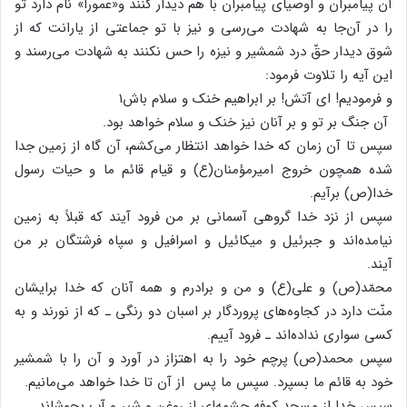
آن پیامبران و اوصیای پیامبران با هم دیدار کنند و«عمورا» نام دارد تو
را در آن‌جا به شهادت می‌رسی و نیز با تو جماعتی از یارانت که از
شوق دیدار حقّ درد شمشیر و نیزه را حس نکنند به شهادت می‌رسند و
این آیه را تلاوت فرمود:
و فرمودیم! ای آتش! بر ابراهیم خنک و سلام باش۱
آن جنگ بر تو و بر آنان نیز خنک و سلام خواهد بود.
سپس تا آن زمان که خدا خواهد انتظار می‌کشم، آن گاه از زمین جدا
شده همچون خروج امیرمؤمنان(ع) و قیام قائم ما و حیات رسول
خدا(ص) برآیم.
سپس از نزد خدا گروهی آسمانی بر من فرود آیند که قبلاً به زمین
نیامده‌اند و جبرئیل و میکائیل و اسرافیل و سپاه فرشتگان بر من
آیند.
محمّد(ص) و علی(ع) و من و برادرم و همه آنان که خدا برایشان
منّت دارد در کجاوه‌های پروردگار بر اسبان دو رنگی ـ که از نورند و به
کسی سواری نداده‌اند ـ فرود آییم.
سپس محمد(ص) پرچم خود را به اهتزاز در آورد و آن را با شمشیر
خود به قائم ما بسپرد. سپس ما پس از آن تا خدا خواهد می‌مانیم.
سپس خدا از مسجد کوفه چشمه‌ای از روغن و شیر و آب بجوشاند.