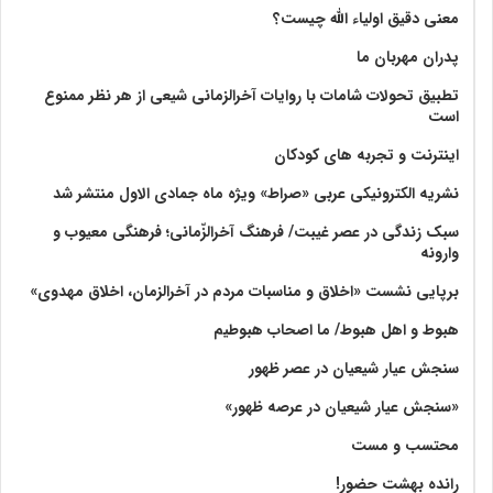
معنی دقیق اولیاء الله چیست؟
پدران مهربان ما
تطبیق تحولات شامات با روایات آخرالزمانی شیعی از هر نظر ممنوع
است
اینترنت و تجربه های کودکان
نشریه الکترونیکی عربی «صراط» ویژه ماه جمادی الاول منتشر شد
سبک زندگی در عصر غیبت/ فرهنگ آخرالزّمانی؛ فرهنگی معیوب و
وارونه
برپایی نشست «اخلاق و مناسبات مردم در آخرالزمان، اخلاق مهدوی»
هبوط و اهل هبوط/ ما اصحاب هبوطیم
سنجش عیار شیعیان در عصر ظهور
«سنجش عیار شیعیان در عرصه ظهور»
محتسب و مست
رانده بهشت‌ حضور!