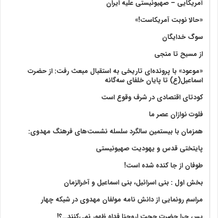
آمریکایی – صهیونیستی علیه ایران
«حالا نوبت آمریکاست!»
سوگ خدایگان
از مسیح تا منجی
«موعود» با پرونده‌ای تاریخی به استقبال مبعث رفت: از حضرت
اسماعیل(ع) تا پایان خلفای سه‌گانه
کودتای اقتصادی در شرف وقوع است
فلوت نوازان عصر ما
همزمان با بیستمین سالگرد سلسله نشست‌های فرهنگ مهدوی:‌
پایتختی قدس و یهودیت صهیونیستی
طوفان از جا کنده شده است!
بخش اول : بنی اسرائیل، بنی اسماعیل و آخرالزمان
مراسم رونمایی از دانش نامه مولفان مهدوی در شبکه چهار
پس چرا حضرت حجت اروحنا فداه ظهور نمی‌کنند…؟!