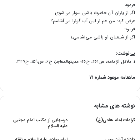
فرمود:
اگر از یاران آن حضرت باشی سوار می‌شوی.
عرض کرد: من هم از این آب گوارا می‌آشامم؟
فرمود:
اگر از شیعیان او باشی می‌آشامی.۱
پی‌نوشت:
۱. دلائل الإمامه، ص۴۶۱، ح۴۶؛ مدینهالمعاجز، ج۶، ص۱۵۹، ح۳۴۷.
ماهنامه موعود شماره ۷۱
نوشته های مشابه
کرامات امام هادی(ع)
درسهايی از مكتب امام مجتبی
علیه السلام
دلداده آیات وحی
امام صادق‏ عليه ‏السلام و تقيّه‏