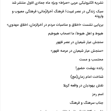
نشریه الکترونیکی عربی «صراط» ویژه ماه جمادی الاول منتشر شد
سبک زندگی در عصر غیبت/ فرهنگ آخرالزّمانی؛ فرهنگی معیوب و
وارونه
برپایی نشست «اخلاق و مناسبات مردم در آخرالزمان، اخلاق مهدوی»
هبوط و اهل هبوط/ ما اصحاب هبوطیم
سنجش عیار شیعیان در عصر ظهور
«سنجش عیار شیعیان در عرصه ظهور»
محتسب و مست
رانده بهشت‌ حضور!
شناخت امام زمان(عج)
نقش یهودیان در واقعه کربلا
اسم رمز
جناب سرهنگ و فرهنگ