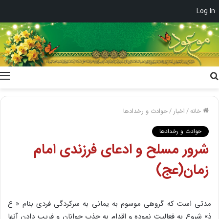
Log In
جستجو
برای
خانه
/
اخبار
/
حوادث و رخدادها
حوادث و رخدادها
شرور مسلح و ادعای فرزندی امام
زمان(عج)
مدتی است که گروهی موسوم به یمانی به سرکردگی فردی بنام « ع
ذ» شروع به فعالیت نموده و اقدام به جذب جوانان و فریب دادن آنها