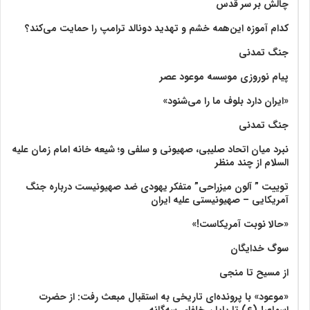
چالش بر سر قدس
کدام آموزه این‌همه خشم و تهدید دونالد ترامپ را حمایت می‌کند؟
جنگ تمدنی
پیام نوروزی موسسه موعود عصر
«ایران دارد بلوف ما را می‌شنود»
جنگ تمدنی
نبرد میان اتحاد صلیبی، صهیونی و سلفی و؛ شیعه خانه امام زمان علیه
السلام از چند منظر
توییت ” آلون میزراحی” متفکر یهودی ضد صهیونیست درباره جنگ
آمریکایی – صهیونیستی علیه ایران
«حالا نوبت آمریکاست!»
سوگ خدایگان
از مسیح تا منجی
«موعود» با پرونده‌ای تاریخی به استقبال مبعث رفت: از حضرت
اسماعیل(ع) تا پایان خلفای سه‌گانه